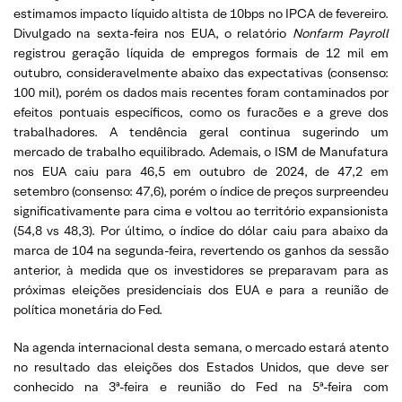
estimamos impacto líquido altista de 10bps no IPCA de fevereiro.
Divulgado na sexta-feira nos EUA, o relatório
Nonfarm Payroll
registrou geração líquida de empregos formais de 12 mil em
outubro, consideravelmente abaixo das expectativas (consenso:
100 mil), porém os dados mais recentes foram contaminados por
efeitos pontuais específicos, como os furacões e a greve dos
trabalhadores. A tendência geral continua sugerindo um
mercado de trabalho equilibrado. Ademais, o ISM de Manufatura
nos EUA caiu para 46,5 em outubro de 2024, de 47,2 em
setembro (consenso: 47,6), porém o índice de preços surpreendeu
significativamente para cima e voltou ao território expansionista
(54,8 vs 48,3). Por último, o índice do dólar caiu para abaixo da
marca de 104 na segunda-feira, revertendo os ganhos da sessão
anterior, à medida que os investidores se preparavam para as
próximas eleições presidenciais dos EUA e para a reunião de
política monetária do Fed.
Na agenda internacional desta semana, o mercado estará atento
no resultado das eleições dos Estados Unidos, que deve ser
conhecido na 3ª-feira e reunião do Fed na 5ª-feira com