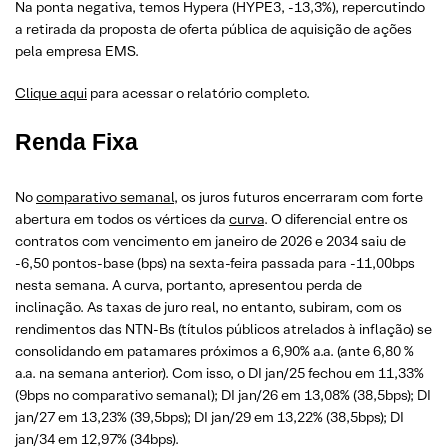
Na ponta negativa, temos Hypera (HYPE3, -13,3%), repercutindo
a retirada da proposta de oferta pública de aquisição de ações
pela empresa EMS.
Clique aqui
para acessar o relatório completo.
Renda Fixa
No
comparativo semanal
, os juros futuros encerraram com forte
abertura em todos os vértices da
curva
. O diferencial entre os
contratos com vencimento em janeiro de 2026 e 2034 saiu de
-6,50 pontos-base (bps) na sexta-feira passada para -11,00bps
nesta semana. A curva, portanto, apresentou perda de
inclinação. As taxas de juro real, no entanto, subiram, com os
rendimentos das NTN-Bs (títulos públicos atrelados à inflação) se
consolidando em patamares próximos a 6,90% a.a. (ante 6,80 %
a.a. na semana anterior). Com isso, o DI jan/25 fechou em 11,33%
(9bps no comparativo semanal); DI jan/26 em 13,08% (38,5bps); DI
jan/27 em 13,23% (39,5bps); DI jan/29 em 13,22% (38,5bps); DI
jan/34 em 12,97% (34bps).