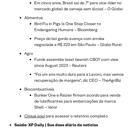
Em cinco anos, Brasil sai de 7º para vice-líder no
mercado global de cerveja sem álcool – O Globo
Alimentos
Bird Flu in Pigs Is One Step Closer to
Endangering Humans – Bloomberg
Preço do boi gordo avança com arroba
negociada a R$ 320 em São Paulo – Globo Rural
Agro
Funds assemble least bearish CBOT corn view
since August 2023 – Reuters
“Foi um ano muito duro para a Lavoro, mas vemos
recuperação de margens”, diz CEO – TheAgriBiz
Biocombustíveis
Bunker One e Raízen firmam acordo para venda
de lubrificantes para embarcações da marca
Shell – Valor
Clique aqui
para acessar o relatório completo
Saúde: XP Daily | Sua dose diária de notícias