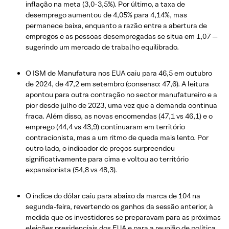
inflação na meta (3,0-3,5%). Por último, a taxa de
desemprego aumentou de 4,05% para 4,14%, mas
permanece baixa, enquanto a razão entre a abertura de
empregos e as pessoas desempregadas se situa em 1,07 —
sugerindo um mercado de trabalho equilibrado.
O ISM de Manufatura nos EUA caiu para 46,5 em outubro
de 2024, de 47,2 em setembro (consenso: 47,6). A leitura
apontou para outra contração no sector manufatureiro e a
pior desde julho de 2023, uma vez que a demanda continua
fraca. Além disso, as novas encomendas (47,1 vs 46,1) e o
emprego (44,4 vs 43,9) continuaram em território
contracionista, mas a um ritmo de queda mais lento. Por
outro lado, o indicador de preços surpreendeu
significativamente para cima e voltou ao território
expansionista (54,8 vs 48,3).
O índice do dólar caiu para abaixo da marca de 104 na
segunda-feira, revertendo os ganhos da sessão anterior, à
medida que os investidores se preparavam para as próximas
eleições presidenciais dos EUA e para a reunião de política