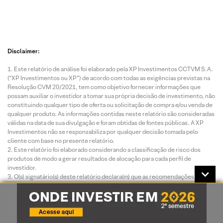
Disclaimer:
Este relatório de análise foi elaborado pela XP Investimentos CCTVM S.A.
(“XP Investimentos ou XP”) de acordo com todas as exigências previstas na
Resolução CVM 20/2021, tem como objetivo fornecer informações que
possam auxiliar o investidor a tomar sua própria decisão de investimento, não
constituindo qualquer tipo de oferta ou solicitação de compra e/ou venda de
qualquer produto. As informações contidas neste relatório são consideradas
válidas na data de sua divulgação e foram obtidas de fontes públicas. A XP
Investimentos não se responsabiliza por qualquer decisão tomada pelo
cliente com base no presente relatório.
Este relatório foi elaborado considerando a classificação de risco dos
produtos de modo a gerar resultados de alocação para cada perfil de
investidor.
O(s) signatário(s) deste relatório declara(m) que as recomendações
refletem única e exclusivamente suas análises e opiniões pessoais, que
foram produzidas de forma independente, inclusive em relação à XP
Investimentos e que estão sujeitas a modificações sem aviso prévio em
decorrência de alterações nas condições de mercado, e que sua(s)
remuneração(es) é(são) indiretamente influenciada por receitas