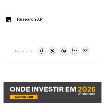
Research XP
Compartilhar: