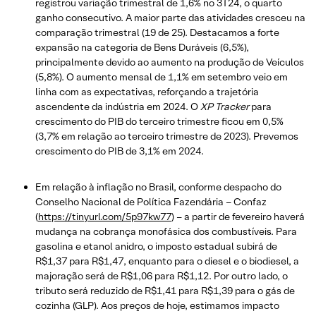
registrou variação trimestral de 1,6% no 3T24, o quarto
ganho consecutivo. A maior parte das atividades cresceu na
comparação trimestral (19 de 25). Destacamos a forte
expansão na categoria de Bens Duráveis ​​(6,5%),
principalmente devido ao aumento na produção de Veículos
(5,8%). O aumento mensal de 1,1% em setembro veio em
linha com as expectativas, reforçando a trajetória
ascendente da indústria em 2024. O
XP Tracker
para
crescimento do PIB do terceiro trimestre ficou em 0,5%
(3,7% em relação ao terceiro trimestre de 2023). Prevemos
crescimento do PIB de 3,1% em 2024.
Em relação à inflação no Brasil, conforme despacho do
Conselho Nacional de Política Fazendária – Confaz
(
https://tinyurl.com/5p97kw77
) – a partir de fevereiro haverá
mudança na cobrança monofásica dos combustíveis. Para
gasolina e etanol anidro, o imposto estadual subirá de
R$1,37 para R$1,47, enquanto para o diesel e o biodiesel, a
majoração será de R$1,06 para R$1,12. Por outro lado, o
tributo será reduzido de R$1,41 para R$1,39 para o gás de
cozinha (GLP). Aos preços de hoje, estimamos impacto