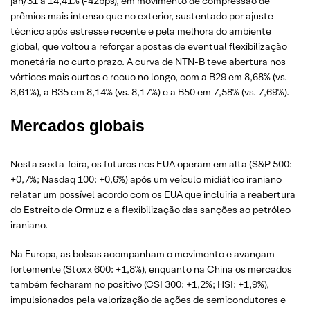
jan/31 a 14,41% (-42bps), em movimento de compressão de
prêmios mais intenso que no exterior, sustentado por ajuste
técnico após estresse recente e pela melhora do ambiente
global, que voltou a reforçar apostas de eventual flexibilização
monetária no curto prazo. A curva de NTN-B teve abertura nos
vértices mais curtos e recuo no longo, com a B29 em 8,68% (vs.
8,61%), a B35 em 8,14% (vs. 8,17%) e a B50 em 7,58% (vs. 7,69%).
Mercados globais
Nesta sexta-feira, os futuros nos EUA operam em alta (S&P 500:
+0,7%; Nasdaq 100: +0,6%) após um veículo midiático iraniano
relatar um possível acordo com os EUA que incluiria a reabertura
do Estreito de Ormuz e a flexibilização das sanções ao petróleo
iraniano.
Na Europa, as bolsas acompanham o movimento e avançam
fortemente (Stoxx 600: +1,8%), enquanto na China os mercados
também fecharam no positivo (CSI 300: +1,2%; HSI: +1,9%),
impulsionados pela valorização de ações de semicondutores e