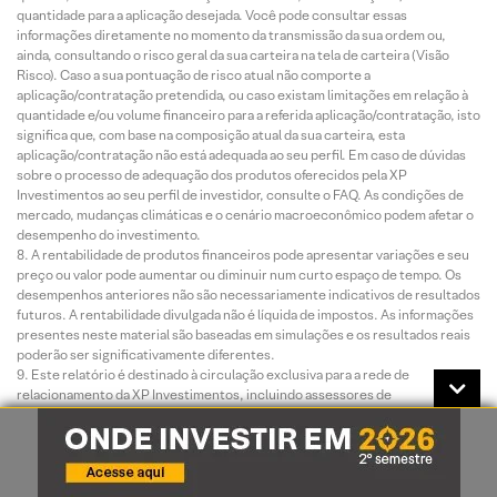
quantidade para a aplicação desejada. Você pode consultar essas
informações diretamente no momento da transmissão da sua ordem ou,
ainda, consultando o risco geral da sua carteira na tela de carteira (Visão
Risco). Caso a sua pontuação de risco atual não comporte a
aplicação/contratação pretendida, ou caso existam limitações em relação à
quantidade e/ou volume financeiro para a referida aplicação/contratação, isto
significa que, com base na composição atual da sua carteira, esta
aplicação/contratação não está adequada ao seu perfil. Em caso de dúvidas
sobre o processo de adequação dos produtos oferecidos pela XP
Investimentos ao seu perfil de investidor, consulte o FAQ. As condições de
mercado, mudanças climáticas e o cenário macroeconômico podem afetar o
desempenho do investimento.
A rentabilidade de produtos financeiros pode apresentar variações e seu
preço ou valor pode aumentar ou diminuir num curto espaço de tempo. Os
desempenhos anteriores não são necessariamente indicativos de resultados
futuros. A rentabilidade divulgada não é líquida de impostos. As informações
presentes neste material são baseadas em simulações e os resultados reais
poderão ser significativamente diferentes.
Este relatório é destinado à circulação exclusiva para a rede de
relacionamento da XP Investimentos, incluindo assessores de
investimentos da XP e clientes da XP, podendo também ser divulgado no site
da XP. Fica proibida sua reprodução ou redistribuição para qualquer pessoa,
no todo ou em parte, qualquer que seja o propósito, sem o prévio
consentimento expresso da XP Investimentos.
0800 77 20202. A Ouvidoria da XP Investimentos tem a missão de servir