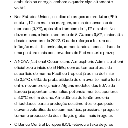
embutido na energia, embora o quadro siga altamente
volátil;
Nos Estados Unidos, o índice de preços ao produtor (PPI)
subiu 1,1% em maio na margem, acima do consenso de
mercado (0,7%), após alta também de 1,1% em abril. Nos
doze meses, o índice acelerou de 5,7% para 6,5%, maior alta
desde novembro de 2022. O dado reforça a leitura de
inflação mais disseminada, aumentando a necessidade de
uma postura mais conservadora do Fed no curto prazo;
A NOAA (National Oceanic and Atmospheric Administration)
oficializou o início do El Niño, com as temperaturas da
superfície do mar no Pacífico tropical já acima do limiar
de 0,5°C e 63% de probabilidade de um evento muito forte
entre novembro e janeiro. Alguns modelos dos EUA e da
Europa já apontam anomalias potencialmente superiores
a 3,0°C no fim do ano. A incidência do fenômeno cria
dificuldades para a produção de alimentos, o que pode
elevar a volatilidade de commodities, pressionar preços e
tornar o processo de desinflação global mais irregular.
O Banco Central Europeu (BCE) elevou a taxa de juros