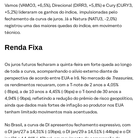
Vamos (VAMO3, +6,5%), Direcional (DIRR3, +5,8%) e Cury (CURY3,
+5,2%) lideraram os ganhos do índice, impulsionadas pelo
fechamento da curva de juros. Já a Natura (NATU3, -2,0%)
registrou uma das maiores quedas do índice, em movimento
técnico.
Renda Fixa
Os juros futuros fecharam a quinta-feira em forte queda ao longo
de toda a curva, acompanhando o alívio externo diante da
perspectiva de acordo entre EUA e Irã. No mercado de
Treasuries
,
os rendimentos recuaram, com a T-note de 2 anos a 4,05%
(-8bps), a de 10 anos a 4,45% (-9bps) e o T-bond de 30 anos a
4,94% (-9bps), refletindo a redução do prêmio de risco geopolítico,
ainda que dados mais fortes de inflação ao produtor nos EUA
tenham limitado movimentos mais acentuados.
No Brasil, a curva de DI apresentou fechamento expressivo, com
o DI jan/27 a 14,31% (-19bps), o DI jan/29 a 14,51% (-44bps) e o DI