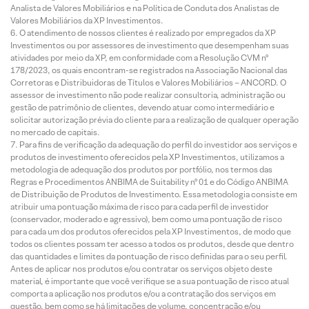
Analista de Valores Mobiliários e na Política de Conduta dos Analistas de
Valores Mobiliários da XP Investimentos.
O atendimento de nossos clientes é realizado por empregados da XP
Investimentos ou por assessores de investimento que desempenham suas
atividades por meio da XP, em conformidade com a Resolução CVM nº
178/2023, os quais encontram-se registrados na Associação Nacional das
Corretoras e Distribuidoras de Títulos e Valores Mobiliários – ANCORD. O
assessor de investimento não pode realizar consultoria, administração ou
gestão de patrimônio de clientes, devendo atuar como intermediário e
solicitar autorização prévia do cliente para a realização de qualquer operação
no mercado de capitais.
Para fins de verificação da adequação do perfil do investidor aos serviços e
produtos de investimento oferecidos pela XP Investimentos, utilizamos a
metodologia de adequação dos produtos por portfólio, nos termos das
Regras e Procedimentos ANBIMA de Suitability nº 01 e do Código ANBIMA
de Distribuição de Produtos de Investimento. Essa metodologia consiste em
atribuir uma pontuação máxima de risco para cada perfil de investidor
(conservador, moderado e agressivo), bem como uma pontuação de risco
para cada um dos produtos oferecidos pela XP Investimentos, de modo que
todos os clientes possam ter acesso a todos os produtos, desde que dentro
das quantidades e limites da pontuação de risco definidas para o seu perfil.
Antes de aplicar nos produtos e/ou contratar os serviços objeto deste
material, é importante que você verifique se a sua pontuação de risco atual
comporta a aplicação nos produtos e/ou a contratação dos serviços em
questão, bem como se há limitações de volume, concentração e/ou