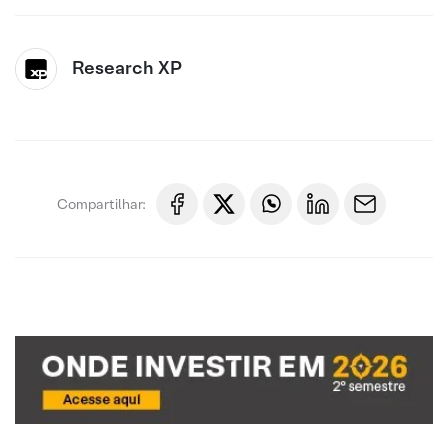
Research XP
Compartilhar: