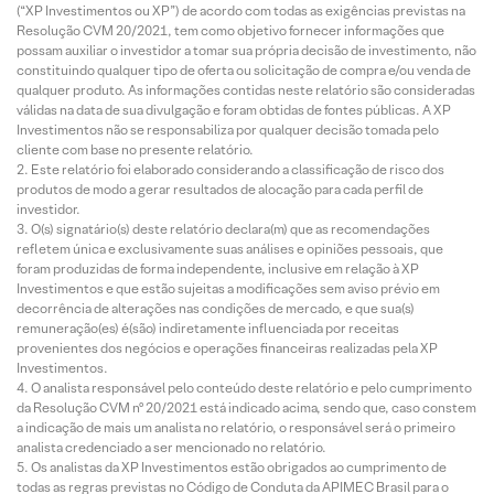
(“XP Investimentos ou XP”) de acordo com todas as exigências previstas na
Resolução CVM 20/2021, tem como objetivo fornecer informações que
possam auxiliar o investidor a tomar sua própria decisão de investimento, não
constituindo qualquer tipo de oferta ou solicitação de compra e/ou venda de
qualquer produto. As informações contidas neste relatório são consideradas
válidas na data de sua divulgação e foram obtidas de fontes públicas. A XP
Investimentos não se responsabiliza por qualquer decisão tomada pelo
cliente com base no presente relatório.
Este relatório foi elaborado considerando a classificação de risco dos
produtos de modo a gerar resultados de alocação para cada perfil de
investidor.
O(s) signatário(s) deste relatório declara(m) que as recomendações
refletem única e exclusivamente suas análises e opiniões pessoais, que
foram produzidas de forma independente, inclusive em relação à XP
Investimentos e que estão sujeitas a modificações sem aviso prévio em
decorrência de alterações nas condições de mercado, e que sua(s)
remuneração(es) é(são) indiretamente influenciada por receitas
provenientes dos negócios e operações financeiras realizadas pela XP
Investimentos.
O analista responsável pelo conteúdo deste relatório e pelo cumprimento
da Resolução CVM nº 20/2021 está indicado acima, sendo que, caso constem
a indicação de mais um analista no relatório, o responsável será o primeiro
analista credenciado a ser mencionado no relatório.
Os analistas da XP Investimentos estão obrigados ao cumprimento de
todas as regras previstas no Código de Conduta da APIMEC Brasil para o