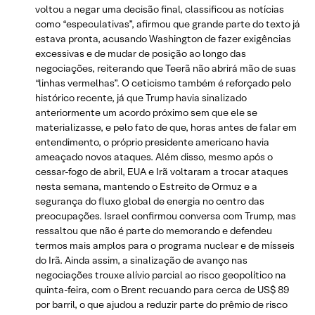
voltou a negar uma decisão final, classificou as notícias
como “especulativas”, afirmou que grande parte do texto já
estava pronta, acusando Washington de fazer exigências
excessivas e de mudar de posição ao longo das
negociações, reiterando que Teerã não abrirá mão de suas
“linhas vermelhas”. O ceticismo também é reforçado pelo
histórico recente, já que Trump havia sinalizado
anteriormente um acordo próximo sem que ele se
materializasse, e pelo fato de que, horas antes de falar em
entendimento, o próprio presidente americano havia
ameaçado novos ataques. Além disso, mesmo após o
cessar-fogo de abril, EUA e Irã voltaram a trocar ataques
nesta semana, mantendo o Estreito de Ormuz e a
segurança do fluxo global de energia no centro das
preocupações. Israel confirmou conversa com Trump, mas
ressaltou que não é parte do memorando e defendeu
termos mais amplos para o programa nuclear e de mísseis
do Irã. Ainda assim, a sinalização de avanço nas
negociações trouxe alívio parcial ao risco geopolítico na
quinta-feira, com o Brent recuando para cerca de US$ 89
por barril, o que ajudou a reduzir parte do prêmio de risco