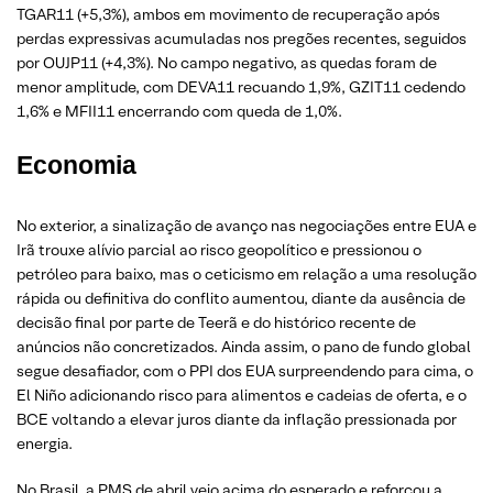
TGAR11 (+5,3%), ambos em movimento de recuperação após
perdas expressivas acumuladas nos pregões recentes, seguidos
por OUJP11 (+4,3%). No campo negativo, as quedas foram de
menor amplitude, com DEVA11 recuando 1,9%, GZIT11 cedendo
1,6% e MFII11 encerrando com queda de 1,0%.
Economia
No exterior, a sinalização de avanço nas negociações entre EUA e
Irã trouxe alívio parcial ao risco geopolítico e pressionou o
petróleo para baixo, mas o ceticismo em relação a uma resolução
rápida ou definitiva do conflito aumentou, diante da ausência de
decisão final por parte de Teerã e do histórico recente de
anúncios não concretizados. Ainda assim, o pano de fundo global
segue desafiador, com o PPI dos EUA surpreendendo para cima, o
El Niño adicionando risco para alimentos e cadeias de oferta, e o
BCE voltando a elevar juros diante da inflação pressionada por
energia.
No Brasil, a PMS de abril veio acima do esperado e reforçou a