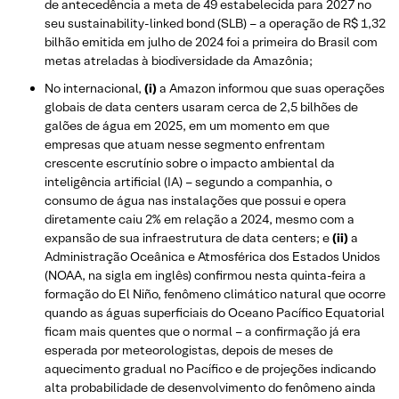
de antecedência a meta de 49 estabelecida para 2027 no
seu sustainability-linked bond (SLB) – a operação de R$ 1,32
bilhão emitida em julho de 2024 foi a primeira do Brasil com
metas atreladas à biodiversidade da Amazônia;
No internacional,
(i)
a Amazon informou que suas operações
globais de data centers usaram cerca de 2,5 bilhões de
galões de água em 2025, em um momento em que
empresas que atuam nesse segmento enfrentam
crescente escrutínio sobre o impacto ambiental da
inteligência artificial (IA) – segundo a companhia, o
consumo de água nas instalações que possui e opera
diretamente caiu 2% em relação a 2024, mesmo com a
expansão de sua infraestrutura de data centers; e
(ii)
a
Administração Oceânica e Atmosférica dos Estados Unidos
(NOAA, na sigla em inglês) confirmou nesta quinta-feira a
formação do El Niño, fenômeno climático natural que ocorre
quando as águas superficiais do Oceano Pacífico Equatorial
ficam mais quentes que o normal – a confirmação já era
esperada por meteorologistas, depois de meses de
aquecimento gradual no Pacífico e de projeções indicando
alta probabilidade de desenvolvimento do fenômeno ainda