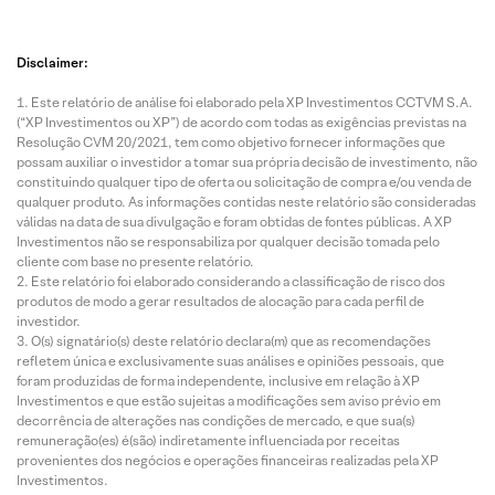
Disclaimer:
Este relatório de análise foi elaborado pela XP Investimentos CCTVM S.A.
(“XP Investimentos ou XP”) de acordo com todas as exigências previstas na
Resolução CVM 20/2021, tem como objetivo fornecer informações que
possam auxiliar o investidor a tomar sua própria decisão de investimento, não
constituindo qualquer tipo de oferta ou solicitação de compra e/ou venda de
qualquer produto. As informações contidas neste relatório são consideradas
válidas na data de sua divulgação e foram obtidas de fontes públicas. A XP
Investimentos não se responsabiliza por qualquer decisão tomada pelo
cliente com base no presente relatório.
Este relatório foi elaborado considerando a classificação de risco dos
produtos de modo a gerar resultados de alocação para cada perfil de
investidor.
O(s) signatário(s) deste relatório declara(m) que as recomendações
refletem única e exclusivamente suas análises e opiniões pessoais, que
foram produzidas de forma independente, inclusive em relação à XP
Investimentos e que estão sujeitas a modificações sem aviso prévio em
decorrência de alterações nas condições de mercado, e que sua(s)
remuneração(es) é(são) indiretamente influenciada por receitas
provenientes dos negócios e operações financeiras realizadas pela XP
Investimentos.