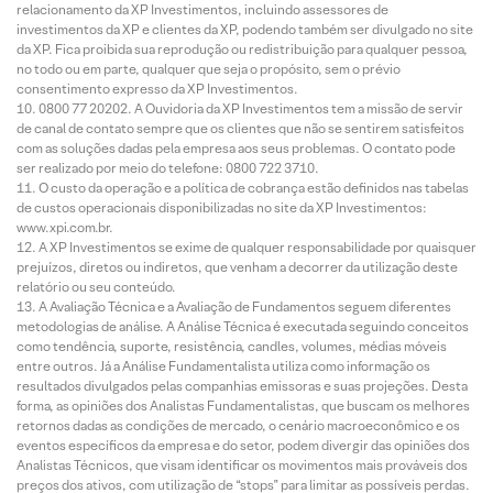
relacionamento da XP Investimentos, incluindo assessores de
investimentos da XP e clientes da XP, podendo também ser divulgado no site
da XP. Fica proibida sua reprodução ou redistribuição para qualquer pessoa,
no todo ou em parte, qualquer que seja o propósito, sem o prévio
consentimento expresso da XP Investimentos.
0800 77 20202. A Ouvidoria da XP Investimentos tem a missão de servir
de canal de contato sempre que os clientes que não se sentirem satisfeitos
com as soluções dadas pela empresa aos seus problemas. O contato pode
ser realizado por meio do telefone: 0800 722 3710.
O custo da operação e a política de cobrança estão definidos nas tabelas
de custos operacionais disponibilizadas no site da XP Investimentos:
www.xpi.com.br.
A XP Investimentos se exime de qualquer responsabilidade por quaisquer
prejuízos, diretos ou indiretos, que venham a decorrer da utilização deste
relatório ou seu conteúdo.
A Avaliação Técnica e a Avaliação de Fundamentos seguem diferentes
metodologias de análise. A Análise Técnica é executada seguindo conceitos
como tendência, suporte, resistência, candles, volumes, médias móveis
entre outros. Já a Análise Fundamentalista utiliza como informação os
resultados divulgados pelas companhias emissoras e suas projeções. Desta
forma, as opiniões dos Analistas Fundamentalistas, que buscam os melhores
retornos dadas as condições de mercado, o cenário macroeconômico e os
eventos específicos da empresa e do setor, podem divergir das opiniões dos
Analistas Técnicos, que visam identificar os movimentos mais prováveis dos
preços dos ativos, com utilização de “stops” para limitar as possíveis perdas.