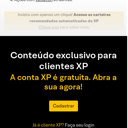
Invista com apenas um clique!
Acesse as carteiras
recomendadas automatizadas da XP
Clique aqui
para saber mais.
Conteúdo exclusivo para
clientes XP
A conta XP é gratuita. Abra a
sua agora!
Cadastrar
Já é cliente XP?
Faça seu login