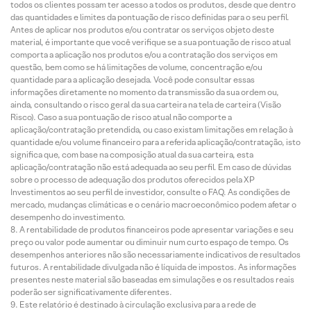
todos os clientes possam ter acesso a todos os produtos, desde que dentro
das quantidades e limites da pontuação de risco definidas para o seu perfil.
Antes de aplicar nos produtos e/ou contratar os serviços objeto deste
material, é importante que você verifique se a sua pontuação de risco atual
comporta a aplicação nos produtos e/ou a contratação dos serviços em
questão, bem como se há limitações de volume, concentração e/ou
quantidade para a aplicação desejada. Você pode consultar essas
informações diretamente no momento da transmissão da sua ordem ou,
ainda, consultando o risco geral da sua carteira na tela de carteira (Visão
Risco). Caso a sua pontuação de risco atual não comporte a
aplicação/contratação pretendida, ou caso existam limitações em relação à
quantidade e/ou volume financeiro para a referida aplicação/contratação, isto
significa que, com base na composição atual da sua carteira, esta
aplicação/contratação não está adequada ao seu perfil. Em caso de dúvidas
sobre o processo de adequação dos produtos oferecidos pela XP
Investimentos ao seu perfil de investidor, consulte o FAQ. As condições de
mercado, mudanças climáticas e o cenário macroeconômico podem afetar o
desempenho do investimento.
A rentabilidade de produtos financeiros pode apresentar variações e seu
preço ou valor pode aumentar ou diminuir num curto espaço de tempo. Os
desempenhos anteriores não são necessariamente indicativos de resultados
futuros. A rentabilidade divulgada não é líquida de impostos. As informações
presentes neste material são baseadas em simulações e os resultados reais
poderão ser significativamente diferentes.
Este relatório é destinado à circulação exclusiva para a rede de