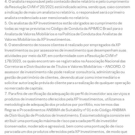
O analista responsável pelo conteúdo deste relatório e pelo cumprimento
da Resolução CVM nº 20/2021 está indicado acima, sendo que, caso constem
a indicação de mais um analista no relatório, o responsável será o primeiro
analista credenciado a ser mencionado no relatório.
Os analistas da XP Investimentos estão obrigados ao cumprimento de
todas as regras previstas no Código de Conduta da APIMEC Brasil para o
Analista de Valores Mobiliários e na Política de Conduta dos Analistas de
Valores Mobiliários da XP Investimentos.
O atendimento de nossos clientes é realizado por empregados da XP
Investimentos ou por assessores de investimento que desempenham suas
atividades por meio da XP, em conformidade com a Resolução CVM nº
178/2023, os quais encontram-se registrados na Associação Nacional das
Corretoras e Distribuidoras de Títulos e Valores Mobiliários – ANCORD. O
assessor de investimento não pode realizar consultoria, administração ou
gestão de patrimônio de clientes, devendo atuar como intermediário e
solicitar autorização prévia do cliente para a realização de qualquer operação
no mercado de capitais.
Para fins de verificação da adequação do perfil do investidor aos serviços e
produtos de investimento oferecidos pela XP Investimentos, utilizamos a
metodologia de adequação dos produtos por portfólio, nos termos das
Regras e Procedimentos ANBIMA de Suitability nº 01 e do Código ANBIMA
de Distribuição de Produtos de Investimento. Essa metodologia consiste em
atribuir uma pontuação máxima de risco para cada perfil de investidor
(conservador, moderado e agressivo), bem como uma pontuação de risco
para cada um dos produtos oferecidos pela XP Investimentos, de modo que