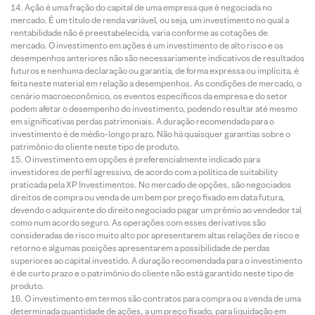
Ação é uma fração do capital de uma empresa que é negociada no
mercado. É um título de renda variável, ou seja, um investimento no qual a
rentabilidade não é preestabelecida, varia conforme as cotações de
mercado. O investimento em ações é um investimento de alto risco e os
desempenhos anteriores não são necessariamente indicativos de resultados
futuros e nenhuma declaração ou garantia, de forma expressa ou implícita, é
feita neste material em relação a desempenhos. As condições de mercado, o
cenário macroeconômico, os eventos específicos da empresa e do setor
podem afetar o desempenho do investimento, podendo resultar até mesmo
em significativas perdas patrimoniais. A duração recomendada para o
investimento é de médio-longo prazo. Não há quaisquer garantias sobre o
patrimônio do cliente neste tipo de produto.
O investimento em opções é preferencialmente indicado para
investidores de perfil agressivo, de acordo com a política de suitability
praticada pela XP Investimentos. No mercado de opções, são negociados
direitos de compra ou venda de um bem por preço fixado em data futura,
devendo o adquirente do direito negociado pagar um prêmio ao vendedor tal
como num acordo seguro. As operações com esses derivativos são
consideradas de risco muito alto por apresentarem altas relações de risco e
retorno e algumas posições apresentarem a possibilidade de perdas
superiores ao capital investido. A duração recomendada para o investimento
é de curto prazo e o patrimônio do cliente não está garantido neste tipo de
produto.
O investimento em termos são contratos para compra ou a venda de uma
determinada quantidade de ações, a um preço fixado, para liquidação em