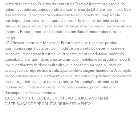
prazo determinado. O prazo do contrato a Termo é livremente escolhido
pelos investidores, obedecendo o prazo mínimo de 16 dias e máximo de 999
dias corridos. O preço será o valor da ação adicionado de uma parcela
correspondente aos juros – que são fixados livremente em mercado, em
função do prazo do contrato. Toda transação a termo requer um depósito de
garantia. Essas garantias são prestadas em duas formas: cobertura ou
margem.
O investimento em Mercados Futuros embute riscos de perdas
patrimoniais significativos. Commodity é um objeto ou determinante de
preço de um contrato futuro ou outro instrumento derivativo, podendo
consubstanciar um índice, uma taxa, um valor mobiliário ou produto físico. É
um investimento de risco muito alto, que contempla a possibilidade de
oscilação de preço devido à utilização de alavancagem financeira. A duração
recomendada para o investimento é de curto prazo e o patrimônio do cliente
não está garantido neste tipo de produto. As condições de mercado,
mudanças climáticas e o cenário macroeconômico podem afetar o
desempenho do investimento.
ESTA INSTITUIÇÃO É ADERENTE AO CÓDIGO ANBIMA DE
DISTRIBUIÇÃO DE PRODUTOS DE INVESTIMENTO.