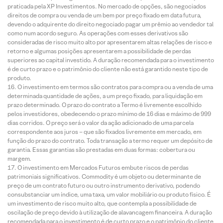
praticada pela XP Investimentos. No mercado de opções, são negociados
direitos de compra ou venda de um bem por preço fixado em data futura,
devendo o adquirente do direito negociado pagar um prêmio ao vendedor tal
como num acordo seguro. As operações com esses derivativos são
consideradas de risco muito alto por apresentarem altas relações de risco e
retorno e algumas posições apresentarem a possibilidade de perdas
superiores ao capital investido. A duração recomendada para o investimento
é de curto prazo e o patrimônio do cliente não está garantido neste tipo de
produto.
O investimento em termos são contratos para compra ou a venda de uma
determinada quantidade de ações, a um preço fixado, para liquidação em
prazo determinado. O prazo do contrato a Termo é livremente escolhido
pelos investidores, obedecendo o prazo mínimo de 16 dias e máximo de 999
dias corridos. O preço será o valor da ação adicionado de uma parcela
correspondente aos juros – que são fixados livremente em mercado, em
função do prazo do contrato. Toda transação a termo requer um depósito de
garantia. Essas garantias são prestadas em duas formas: cobertura ou
margem.
O investimento em Mercados Futuros embute riscos de perdas
patrimoniais significativos. Commodity é um objeto ou determinante de
preço de um contrato futuro ou outro instrumento derivativo, podendo
consubstanciar um índice, uma taxa, um valor mobiliário ou produto físico. É
um investimento de risco muito alto, que contempla a possibilidade de
oscilação de preço devido à utilização de alavancagem financeira. A duração
recomendada para o investimento é de curto prazo e o patrimônio do cliente