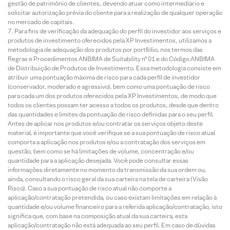
gestão de patrimônio de clientes, devendo atuar como intermediário e
solicitar autorização prévia do cliente para a realização de qualquer operação
no mercado de capitais.
Para fins de verificação da adequação do perfil do investidor aos serviços e
produtos de investimento oferecidos pela XP Investimentos, utilizamos a
metodologia de adequação dos produtos por portfólio, nos termos das
Regras e Procedimentos ANBIMA de Suitability nº 01 e do Código ANBIMA
de Distribuição de Produtos de Investimento. Essa metodologia consiste em
atribuir uma pontuação máxima de risco para cada perfil de investidor
(conservador, moderado e agressivo), bem como uma pontuação de risco
para cada um dos produtos oferecidos pela XP Investimentos, de modo que
todos os clientes possam ter acesso a todos os produtos, desde que dentro
das quantidades e limites da pontuação de risco definidas para o seu perfil.
Antes de aplicar nos produtos e/ou contratar os serviços objeto deste
material, é importante que você verifique se a sua pontuação de risco atual
comporta a aplicação nos produtos e/ou a contratação dos serviços em
questão, bem como se há limitações de volume, concentração e/ou
quantidade para a aplicação desejada. Você pode consultar essas
informações diretamente no momento da transmissão da sua ordem ou,
ainda, consultando o risco geral da sua carteira na tela de carteira (Visão
Risco). Caso a sua pontuação de risco atual não comporte a
aplicação/contratação pretendida, ou caso existam limitações em relação à
quantidade e/ou volume financeiro para a referida aplicação/contratação, isto
significa que, com base na composição atual da sua carteira, esta
aplicação/contratação não está adequada ao seu perfil. Em caso de dúvidas