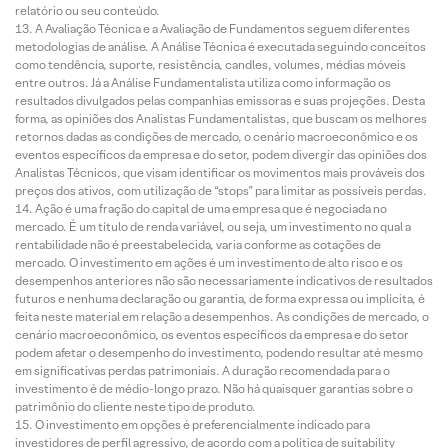
relatório ou seu conteúdo.
A Avaliação Técnica e a Avaliação de Fundamentos seguem diferentes
metodologias de análise. A Análise Técnica é executada seguindo conceitos
como tendência, suporte, resistência, candles, volumes, médias móveis
entre outros. Já a Análise Fundamentalista utiliza como informação os
resultados divulgados pelas companhias emissoras e suas projeções. Desta
forma, as opiniões dos Analistas Fundamentalistas, que buscam os melhores
retornos dadas as condições de mercado, o cenário macroeconômico e os
eventos específicos da empresa e do setor, podem divergir das opiniões dos
Analistas Técnicos, que visam identificar os movimentos mais prováveis dos
preços dos ativos, com utilização de “stops” para limitar as possíveis perdas.
Ação é uma fração do capital de uma empresa que é negociada no
mercado. É um título de renda variável, ou seja, um investimento no qual a
rentabilidade não é preestabelecida, varia conforme as cotações de
mercado. O investimento em ações é um investimento de alto risco e os
desempenhos anteriores não são necessariamente indicativos de resultados
futuros e nenhuma declaração ou garantia, de forma expressa ou implícita, é
feita neste material em relação a desempenhos. As condições de mercado, o
cenário macroeconômico, os eventos específicos da empresa e do setor
podem afetar o desempenho do investimento, podendo resultar até mesmo
em significativas perdas patrimoniais. A duração recomendada para o
investimento é de médio-longo prazo. Não há quaisquer garantias sobre o
patrimônio do cliente neste tipo de produto.
O investimento em opções é preferencialmente indicado para
investidores de perfil agressivo, de acordo com a política de suitability