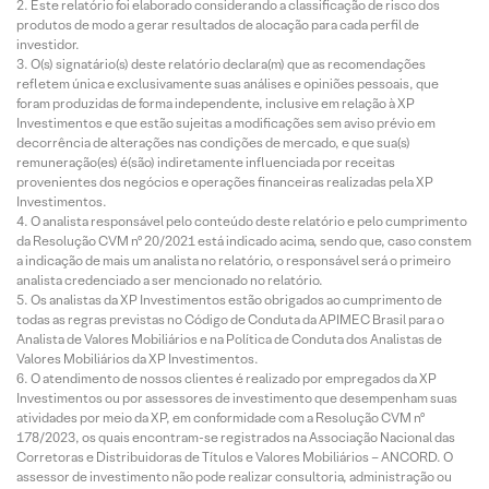
Este relatório foi elaborado considerando a classificação de risco dos
produtos de modo a gerar resultados de alocação para cada perfil de
investidor.
O(s) signatário(s) deste relatório declara(m) que as recomendações
refletem única e exclusivamente suas análises e opiniões pessoais, que
foram produzidas de forma independente, inclusive em relação à XP
Investimentos e que estão sujeitas a modificações sem aviso prévio em
decorrência de alterações nas condições de mercado, e que sua(s)
remuneração(es) é(são) indiretamente influenciada por receitas
provenientes dos negócios e operações financeiras realizadas pela XP
Investimentos.
O analista responsável pelo conteúdo deste relatório e pelo cumprimento
da Resolução CVM nº 20/2021 está indicado acima, sendo que, caso constem
a indicação de mais um analista no relatório, o responsável será o primeiro
analista credenciado a ser mencionado no relatório.
Os analistas da XP Investimentos estão obrigados ao cumprimento de
todas as regras previstas no Código de Conduta da APIMEC Brasil para o
Analista de Valores Mobiliários e na Política de Conduta dos Analistas de
Valores Mobiliários da XP Investimentos.
O atendimento de nossos clientes é realizado por empregados da XP
Investimentos ou por assessores de investimento que desempenham suas
atividades por meio da XP, em conformidade com a Resolução CVM nº
178/2023, os quais encontram-se registrados na Associação Nacional das
Corretoras e Distribuidoras de Títulos e Valores Mobiliários – ANCORD. O
assessor de investimento não pode realizar consultoria, administração ou