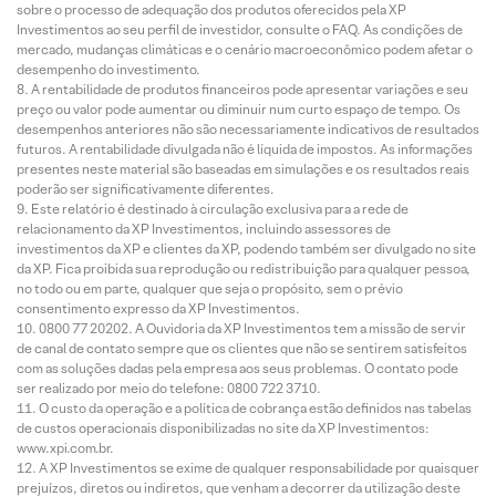
sobre o processo de adequação dos produtos oferecidos pela XP
Investimentos ao seu perfil de investidor, consulte o FAQ. As condições de
mercado, mudanças climáticas e o cenário macroeconômico podem afetar o
desempenho do investimento.
A rentabilidade de produtos financeiros pode apresentar variações e seu
preço ou valor pode aumentar ou diminuir num curto espaço de tempo. Os
desempenhos anteriores não são necessariamente indicativos de resultados
futuros. A rentabilidade divulgada não é líquida de impostos. As informações
presentes neste material são baseadas em simulações e os resultados reais
poderão ser significativamente diferentes.
Este relatório é destinado à circulação exclusiva para a rede de
relacionamento da XP Investimentos, incluindo assessores de
investimentos da XP e clientes da XP, podendo também ser divulgado no site
da XP. Fica proibida sua reprodução ou redistribuição para qualquer pessoa,
no todo ou em parte, qualquer que seja o propósito, sem o prévio
consentimento expresso da XP Investimentos.
0800 77 20202. A Ouvidoria da XP Investimentos tem a missão de servir
de canal de contato sempre que os clientes que não se sentirem satisfeitos
com as soluções dadas pela empresa aos seus problemas. O contato pode
ser realizado por meio do telefone: 0800 722 3710.
O custo da operação e a política de cobrança estão definidos nas tabelas
de custos operacionais disponibilizadas no site da XP Investimentos:
www.xpi.com.br.
A XP Investimentos se exime de qualquer responsabilidade por quaisquer
prejuízos, diretos ou indiretos, que venham a decorrer da utilização deste