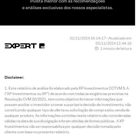
Invista melhor com as recomendações
e análises exclusivas dos nossos especialistas.
01/11/2024 16:14:17 • Atualizado em
05/11/2024 12:44:16
1 minuto de leitura
Disclaimer:
Este relatório de análise foi elaborado pela XP Investimentos CCTVM S.A.
(“XP Investimentos ou XP”) de acordo com todas as exigências previstas na
Resolução CVM 20/2021, tem como objetivo fornecer informações que
possam auxiliar o investidor a tomar sua própria decisão de investimento, não
constituindo qualquer tipo de oferta ou solicitação de compra e/ou venda de
qualquer produto. As informações contidas neste relatório são consideradas
válidas na data de sua divulgação e foram obtidas de fontes públicas. A XP
Investimentos não se responsabiliza por qualquer decisão tomada pelo
cliente com base no presente relatório.