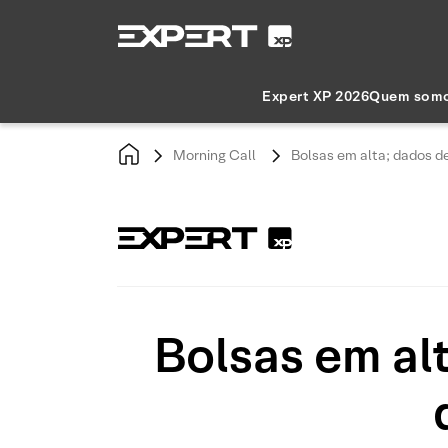
Expert XP 2026
Quem som
Morning Call
Bolsas em alta; dados d
Bolsas em al