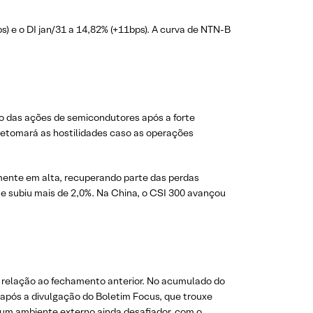
s) e o DI jan/31 a 14,82% (+11bps). A curva de NTN-B
ão das ações de semicondutores após a forte
 retomará as hostilidades caso as operações
mente em alta, recuperando parte das perdas
que subiu mais de 2,0%. Na China, o CSI 300 avançou
m relação ao fechamento anterior. No acumulado do
, após a divulgação do Boletim Focus, que trouxe
 um ambiente externo ainda desafiador, com o