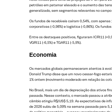
petróleo em patamar elevado e o aumento das tensõ
generalizado, sem segmentos relevantes no campo p
Os fundos de recebíveis caíram 0,54%, com apenas 16
corporativas (-0,98%) e logística (-0,86%). Os fun
Entre os destaques positivos, figuraram ICRI11 (+0
VGRI11 (-6,5%) e TGAR11 (-5,9%).
Economia
Os mercados globais permaneceram atentos à evoluçã
Donald Trump disse que um novo cessar-fogo estari
1% ontem (movimento moderado em relação às cotaçõ
No Brasil, mais um dia de depreciação dos ativos fi
passada. Nesse contexto, o mercado passou a atrib
câmbio atingiu R$/US$ 5,19. As expectativas de in
de 2026 subiu de 5,09% na semana passada para 5,11