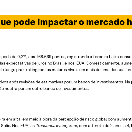
ue pode impactar o mercado h
ueda de 0,2%, aos 168.669 pontos, registrando a terceira baixa conse
das expectativas de juros no Brasil e nos EUA. Domesticamente, aum
de longo prazo atingiram os maiores níveis em mais de uma década, pre
ivos após revisões de estimativas por um banco de investimentos. Na
o neutra por um outro banco de investimentos.
ira em alta, em meio à piora da percepção de risco global com aument
a Selic. Nos EUA, as
Treasuries
avançaram, com a T-note de 2 anos a 4,16