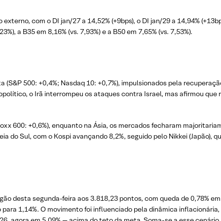
externo, com o DI jan/27 a 14,52% (+9bps), o DI jan/29 a 14,94% (+13bp
3%), a B35 em 8,16% (vs. 7,93%) e a B50 em 7,65% (vs. 7,53%).
ta (S&P 500: +0,4%; Nasdaq 10: +0,7%), impulsionados pela recuperaç
político, o Irã interrompeu os ataques contra Israel, mas afirmou que
xx 600: +0,6%), enquanto na Ásia, os mercados fecharam majoritaria
reia do Sul, com o Kospi avançando 8,2%, seguido pelo Nikkei (Japão), 
pregão desta segunda-feira aos 3.818,23 pontos, com queda de 0,78% e
 para 1,14%. O movimento foi influenciado pela dinâmica inflacionária
026, agora em 5,09% — acima do teto da meta. Soma-se a esse cenário