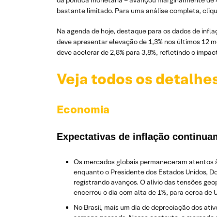
da política monetária – avançou marginalmente de 4
bastante limitado. Para uma análise completa, cliq
Na agenda de hoje, destaque para os dados de inflaç
deve apresentar elevação de 1,3% nos últimos 12 mes
deve acelerar de 2,8% para 3,8%, refletindo o impact
Veja todos os detalhe
Economia
Expectativas de inflação continu
Os mercados globais permaneceram atentos à e
enquanto o Presidente dos Estados Unidos, Do
registrando avanços. O alívio das tensões geop
encerrou o dia com alta de 1%, para cerca de U
No Brasil, mais um dia de depreciação dos ativ