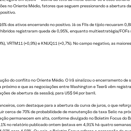
es no Oriente Médio, fatores que seguem pressionando a abertura da 
ositivo.
% dos ativos encerrando no positivo. Já os FIIs de tijolo recuaram 0,
dos híbridos registraram queda de 0,95%, enquanto multiestratégia/FOF
,9%), VRTM11 (+0,9%) e KNUQ11 (+0,7%). No campo negativo, as maiores
o do conflito no Oriente Médio. O Irã sinalizou o encerramento de s
a próximo e que as negociações entre Washington e Teerã vêm registra
es de abertura da sessão), para US$ 94 por barril.
nanceiros, com destaque para a abertura da curva de juros, o que refo
uir cerca de 70% de probabilidade de manutenção da taxa Selic na pr
flação permanecem em alta, conforme divulgado no Boletim Focus do B
% no relatório publicado ontem (estava em 4,91% há quatro semanas). 