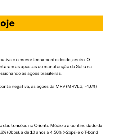
oje
cutiva e o menor fechamento desde janeiro. O
entaram as apostas de manutenção da Selic na
ssionando as ações brasileiras.
 ponta negativa, as ações da MRV (MRVE3, -4,6%)
o das tensões no Oriente Médio e à continuidade da
% (0bps), a de 10 anos a 4,56% (+2bps) e o T-bond