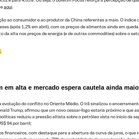
,02% para 4,03%. Ou seja, o Boletim Focus reforça a percepção de que
ue
aqui
.
ão ao consumidor e ao produtor da China referentes a maio. O índice d
es (após 1,2% em abril), com os preços de alimentos ainda em queda. P
o da alta nos preços de energia (e de outras commodities) sobre o setor
s
am em alta e mercado espera cautela ainda ma
volução do conflito no Oriente Médio. O Irã sinalizou o encerramento 
nald Trump, afirmou que um novo cessar-fogo estaria próximo e que 
olíticas reduziu a pressão altista sobre o petróleo vista no início da 
S$ 94 por barril;
os financeiros, com destaque para a abertura da curva de juros, o que 