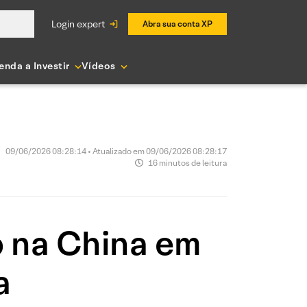
login expert
Abra sua conta XP
enda a Investir
Vídeos
09/06/2026 08:28:14 • Atualizado em 09/06/2026 08:28:17
16 minutos de leitura
o na China em
a