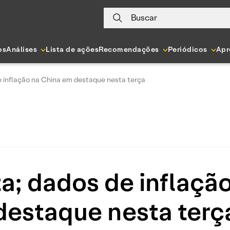
Buscar
os
Análises
Lista de ações
Recomendações
Periódicos
Apr
e inflação na China em destaque nesta terça
ta; dados de inflaçã
destaque nesta terç