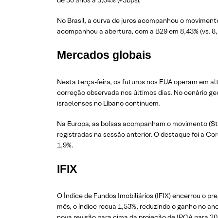
de 30 anos a 5,04% (+3bps).
No Brasil, a curva de juros acompanhou o movimento 
acompanhou a abertura, com a B29 em 8,43% (vs. 8,2
Mercados globais
Nesta terça-feira, os futuros nos EUA operam em al
correção observada nos últimos dias. No cenário geo
israelenses no Líbano continuem.
Na Europa, as bolsas acompanham o movimento (Sto
registradas na sessão anterior. O destaque foi a Co
1,9%.
IFIX
O Índice de Fundos Imobiliários (IFIX) encerrou o 
mês, o índice recua 1,53%, reduzindo o ganho no ano
nova revisão para cima da projeção de IPCA para 2