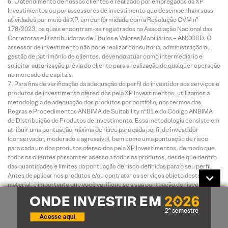
O atendimento de nossos clientes é realizado por empregados da XP
Investimentos ou por assessores de investimento que desempenham suas
atividades por meio da XP, em conformidade com a Resolução CVM nº
178/2023, os quais encontram-se registrados na Associação Nacional das
Corretoras e Distribuidoras de Títulos e Valores Mobiliários – ANCORD. O
assessor de investimento não pode realizar consultoria, administração ou
gestão de patrimônio de clientes, devendo atuar como intermediário e
solicitar autorização prévia do cliente para a realização de qualquer operação
no mercado de capitais.
Para fins de verificação da adequação do perfil do investidor aos serviços e
produtos de investimento oferecidos pela XP Investimentos, utilizamos a
metodologia de adequação dos produtos por portfólio, nos termos das
Regras e Procedimentos ANBIMA de Suitability nº 01 e do Código ANBIMA
de Distribuição de Produtos de Investimento. Essa metodologia consiste em
atribuir uma pontuação máxima de risco para cada perfil de investidor
(conservador, moderado e agressivo), bem como uma pontuação de risco
para cada um dos produtos oferecidos pela XP Investimentos, de modo que
todos os clientes possam ter acesso a todos os produtos, desde que dentro
das quantidades e limites da pontuação de risco definidas para o seu perfil.
Antes de aplicar nos produtos e/ou contratar os serviços objeto deste
material, é importante que você verifique se a sua pontuação de risco atual
comporta a aplicação nos produtos e/ou a contratação dos serviços em
questão, bem como se há limitações de volume, concentração e/ou
quantidade para a aplicação desejada. Você pode consultar essas
informações diretamente no momento da transmissão da sua ordem ou,