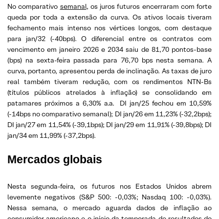
No comparativo
semanal
, os juros futuros encerraram com forte
queda por toda a extensão da curva. Os ativos locais tiveram
fechamento mais intenso nos vértices longos, com destaque
para jan/32 (-40bps). O diferencial entre os contratos com
vencimento em janeiro 2026 e 2034 saiu de 81,70 pontos-base
(bps) na sexta-feira passada para 76,70 bps nesta semana. A
curva, portanto, apresentou perda de inclinação. As taxas de juro
real também tiveram redução, com os rendimentos NTN-Bs
(títulos públicos atrelados à inflação) se consolidando em
patamares próximos a 6,30% a.a. DI jan/25 fechou em 10,59%
(-14bps no comparativo semanal); DI jan/26 em 11,23% (-32,2bps);
DI jan/27 em 11,54% (-39,1bps); DI jan/29 em 11,91% (-39,8bps); DI
jan/34 em 11,99% (-37,2bps).
Mercados globais
Nesta segunda-feira, os futuros nos Estados Unidos abrem
levemente negativos (S&P 500: -0,03%; Nasdaq 100: -0,03%).
Nessa semana, o mercado aguarda dados de inflação ao
consumidor americano e o início da temporada de resultados do