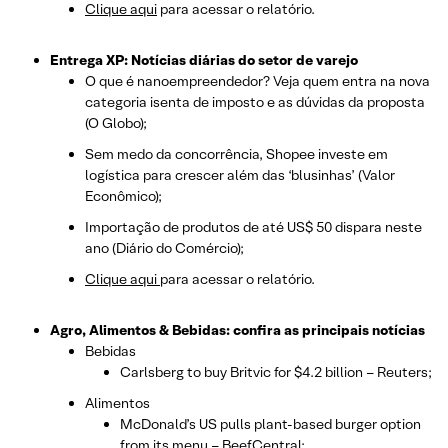
Clique aqui
para acessar o relatório.
Entrega XP: Notícias diárias do setor de varejo
O que é nanoempreendedor? Veja quem entra na nova
categoria isenta de imposto e as dúvidas da proposta
(O Globo);
Sem medo da concorrência, Shopee investe em
logística para crescer além das ‘blusinhas’ (Valor
Econômico);
Importação de produtos de até US$ 50 dispara neste
ano (Diário do Comércio);
Clique aqui
para acessar o relatório.
Agro, Alimentos & Bebidas: confira as principais notícias
Bebidas
Carlsberg to buy Britvic for $4.2 billion – Reuters;
Alimentos
McDonald’s US pulls plant-based burger option
from its menu – BeefCentral;