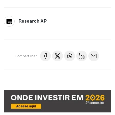
Research XP
Compartilhar: