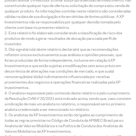
possam auxiliar o investidor a tomar sua própria decisão de investimento, não
constituindo qualquer tipo de oferta ou solicitação de compra e/ou venda de
qualquer produto. As informações contidas neste relatório são consideradas
válidas na data de sua divulgação e foram obtidas de fontes públicas. A XP
Investimentos não se responsabiliza por qualquer decisão tomada pelo
cliente com base no presente relatório.
Este relatório foi elaborado considerando a classificação de risco dos
produtos de modo a gerar resultados de alocação para cada perfil de
investidor.
O(s) signatário(s) deste relatório declara(m) que as recomendações
refletem única e exclusivamente suas análises e opiniões pessoais, que
foram produzidas de forma independente, inclusive em relação à XP
Investimentos e que estão sujeitas a modificações sem aviso prévio em
decorrência de alterações nas condições de mercado, e que sua(s)
remuneração(es) é(são) indiretamente influenciada por receitas
provenientes dos negócios e operações financeiras realizadas pela XP
Investimentos.
O analista responsável pelo conteúdo deste relatório e pelo cumprimento
da Resolução CVM nº 20/2021 está indicado acima, sendo que, caso constem
a indicação de mais um analista no relatório, o responsável será o primeiro
analista credenciado a ser mencionado no relatório.
Os analistas da XP Investimentos estão obrigados ao cumprimento de
todas as regras previstas no Código de Conduta da APIMEC Brasil para o
Analista de Valores Mobiliários e na Política de Conduta dos Analistas de
Valores Mobiliários da XP Investimentos.