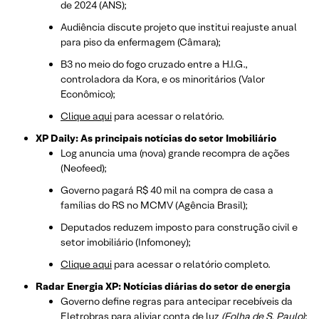
de 2024 (ANS);
Audiência discute projeto que institui reajuste anual
para piso da enfermagem (Câmara);
B3 no meio do fogo cruzado entre a H.I.G.,
controladora da Kora, e os minoritários (Valor
Econômico);
Clique aqui
para acessar o relatório.
XP Daily: As principais notícias do setor Imobiliário
Log anuncia uma (nova) grande recompra de ações
(Neofeed);
Governo pagará R$ 40 mil na compra de casa a
famílias do RS no MCMV (Agência Brasil);
Deputados reduzem imposto para construção civil e
setor imobiliário (Infomoney);
Clique aqui
para acessar o relatório completo.
Radar Energia XP: Notícias diárias do setor de energia
Governo define regras para antecipar recebíveis da
Eletrobras para aliviar conta de luz
(Folha de S. Paulo)
;