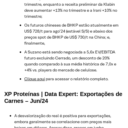
trimestre, enquanto a receita preliminar da Klabin
deve aumentar +13% no trimestre e a Irani +10% no
trimestre;
Os futuros chineses de BHKP estão atualmente em
US$ 728/t para ago’24 (estável S/S) e abaixo dos
preços spot de BHKP de US$ 730/t na China; e,
finalmente,
A Suzano está sendo negociada a 5,6x EV/EBITDA
futuro excluindo Cerrado, um desconto de 20%
quando comparado à sua média histórica de 7,0x e
+4% vs. players do mercado de celulose.
Clique aqui
para acessar o relatório completo.
XP Proteínas | Data Expert: Exportações de
Carnes – Jun/24
A desvalorização do real é positiva para exportações,
embora geralmente se correlacione com preços mais
baixos em dólares. Apesar disso, preços em junho