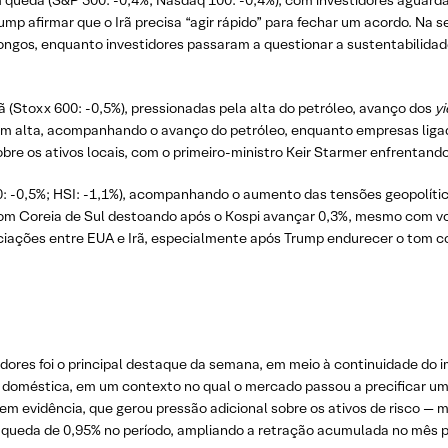
 queda (S&P 500: -0,4%; Nasdaq 100: -0,4%), com investidores aguarda
ump afirmar que o Irã precisa “agir rápido” para fechar um acordo. Na
longos, enquanto investidores passaram a questionar a sustentabilida
(Stoxx 600: -0,5%), pressionadas pela alta do petróleo, avanço dos
yi
s em alta, acompanhando o avanço do petróleo, enquanto empresas lig
bre os ativos locais, com o primeiro-ministro Keir Starmer enfrentand
: -0,5%; HSI: -1,1%), acompanhando o aumento das tensões geopolíti
m Coreia de Sul destoando após o Kospi avançar 0,3%, mesmo com vola
ções entre EUA e Irã, especialmente após Trump endurecer o tom co
idores foi o principal destaque da semana, em meio à continuidade do
 doméstica, em um contexto no qual o mercado passou a precificar um c
em evidência, que gerou pressão adicional sobre os ativos de risco —
 queda de 0,95% no período, ampliando a retração acumulada no mês p