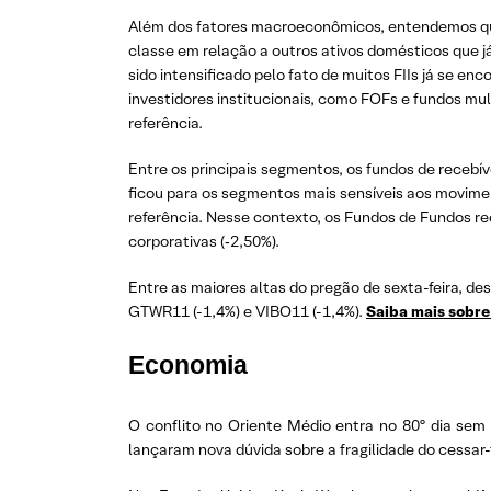
Além dos fatores macroeconômicos, entendemos que
classe em relação a outros ativos domésticos que j
sido intensificado pelo fato de muitos FIIs já se 
investidores institucionais, como FOFs e fundos mu
referência.
Entre os principais segmentos, os fundos de recebí
ficou para os segmentos mais sensíveis aos movime
referência. Nesse contexto, os Fundos de Fundos re
corporativas (‑2,50%).
Entre as maiores altas do pregão de sexta-feira, d
GTWR11 (-1,4%) e VIBO11 (-1,4%).
Saiba mais sobre
Economia
O conflito no Oriente Médio entra no 80º dia sem
lançaram nova dúvida sobre a fragilidade do cessar-