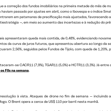
 a correção dos fundos imobiliários na primeira metade do mês de ma
á haviam passado por ajustes em abril, como o Ibovespa e o índice Sma
encontrarem em patamares de precificação mais ajustados, favorecendo 
ltiestratégia —, em meio ao aumento das incertezas e à redução do pr
veis apresentaram queda mais contida, de 0,48%, evidenciando novamen
ntos da curva de juros futuros, que apresentou abertura ao longo da 
cuaram 2,56%, seguidos pelos Fundos de Tijolo, com queda de 1,20%, p
estacaram-se CACR11 (7,9%), TGAR11 (5,0%) e HCTR11 (3,3%). Já entre a
 os FIIs na semana
.
 resolução à vista. Ataques de drone no fim de semana — incluindo
fogo. O Brent opera a cerca de US$ 110 por barril nesta manhã.