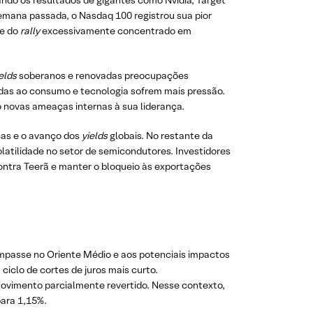
ndo os resultados de gigantes como Nvidia, Target
 semana passada, o Nasdaq 100 registrou sua pior
de do
rally
excessivamente concentrado em
elds
soberanos e renovadas preocupações
adas ao consumo e tecnologia sofrem mais pressão.
o novas ameaças internas à sua liderança.
cas e o avanço dos
yields
globais. No restante da
tilidade no setor de semicondutores. Investidores
ntra Teerã e manter o bloqueio às exportações
 impasse no Oriente Médio e aos potenciais impactos
iclo de cortes de juros mais curto.
 movimento parcialmente revertido. Nesse contexto,
ara 1,15%.