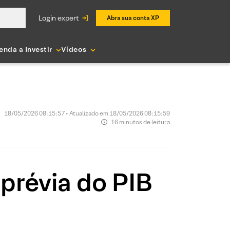
login expert
Abra sua conta XP
enda a Investir
Vídeos
18/05/2026 08:15:57 • Atualizado em 18/05/2026 08:15:59
16 minutos de leitura
prévia do PIB