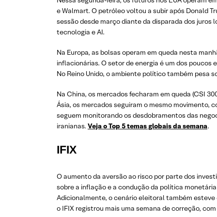
Nessa segunda-feira, os futuros nos EUA operam em
e Walmart. O petróleo voltou a subir após Donald Tr
sessão desde março diante da disparada dos juros 
tecnologia e AI.
Na Europa, as bolsas operam em queda nesta manhã 
inflacionárias. O setor de energia é um dos pouco
No Reino Unido, o ambiente político também pesa so
Na China, os mercados fecharam em queda (CSI 300
Ásia, os mercados seguiram o mesmo movimento, co
seguem monitorando os desdobramentos das negocia
iranianas.
Veja o Top 5 temas globais da semana
.
IFIX
O aumento da aversão ao risco por parte dos invest
sobre a inflação e a condução da política monetária
Adicionalmente, o cenário eleitoral também esteve 
o IFIX registrou mais uma semana de correção, com