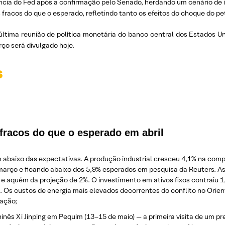
ncia do Fed após a confirmação pelo Senado, herdando um cenário de i
is fracos do que o esperado, refletindo tanto os efeitos do choque do 
tima reunião de política monetária do banco central dos Estados Un
rço será divulgado hoje.
s
fracos do que o esperado em abril
am abaixo das expectativas. A produção industrial cresceu 4,1% na comp
março e ficando abaixo dos 5,9% esperados em pesquisa da Reuters. A
e aquém da projeção de 2%. O investimento em ativos fixos contraiu 1
6. Os custos de energia mais elevados decorrentes do conflito no Or
ração;
inês Xi Jinping em Pequim (13–15 de maio) — a primeira visita de um 