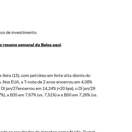
co de investimento.
o resumo semanal da Bolsa aqui
.
-feira (15), com petróleo em forte alta diante do
s. Nos EUA, a T-note de 2 anos encerrou em 4,08%
o DI jan/27encerrou em 14,24% (+20 bps), o DI jan/29
), a B35 em 7,67% (vs. 7,51%) e a B50 em 7,26% (vs.