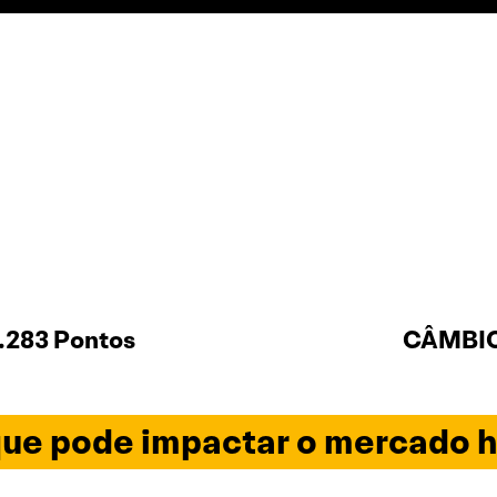
.283 Pontos
CÂMBIO 
ue pode impactar o mercado h