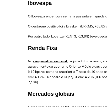
Ibovespa
O Ibovespa encerrou a semana passada em queda de
O destaque positivo foi a Braskem (BRKM5, +35,8%)
Por outro lado, Localiza (RENT3, -13,8%) teve qued
Renda Fixa
No
comparativo semanal
, os juros futuros avançar
agravamento da guerra no Oriente Médio e das apos
(+19 bps vs. semana anterior), a T-note de 10 anos e
em14,17% (+67 bps) e o DI jan/31 em14,25% (+66 bps)
7,16%).
Mercados globais