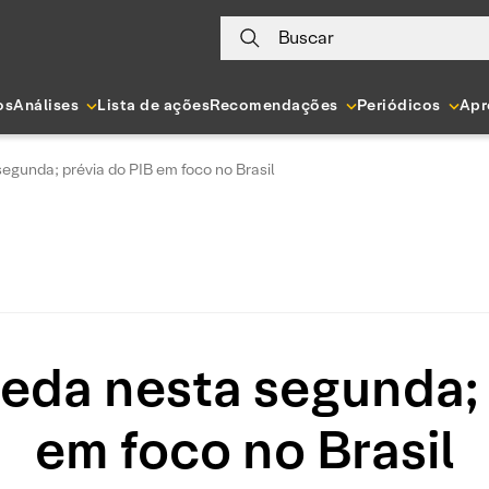
Buscar
os
Análises
Lista de ações
Recomendações
Periódicos
Apr
egunda; prévia do PIB em foco no Brasil
eda nesta segunda; 
em foco no Brasil