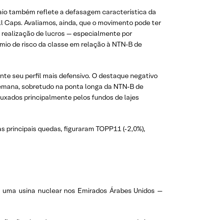
io também reflete a defasagem característica da
ll Caps. Avaliamos, ainda, que o movimento pode ter
a realização de lucros — especialmente por
êmio de risco da classe em relação à NTN‑B de
te seu perfil mais defensivo. O destaque negativo
semana, sobretudo na ponta longa da NTN‑B de
uxados principalmente pelos fundos de lajes
s principais quedas, figuraram TOPP11 (-2,0%),
 a uma usina nuclear nos Emirados Árabes Unidos —