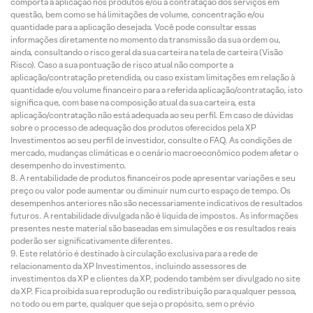
comporta a aplicação nos produtos e/ou a contratação dos serviços em
questão, bem como se há limitações de volume, concentração e/ou
quantidade para a aplicação desejada. Você pode consultar essas
informações diretamente no momento da transmissão da sua ordem ou,
ainda, consultando o risco geral da sua carteira na tela de carteira (Visão
Risco). Caso a sua pontuação de risco atual não comporte a
aplicação/contratação pretendida, ou caso existam limitações em relação à
quantidade e/ou volume financeiro para a referida aplicação/contratação, isto
significa que, com base na composição atual da sua carteira, esta
aplicação/contratação não está adequada ao seu perfil. Em caso de dúvidas
sobre o processo de adequação dos produtos oferecidos pela XP
Investimentos ao seu perfil de investidor, consulte o FAQ. As condições de
mercado, mudanças climáticas e o cenário macroeconômico podem afetar o
desempenho do investimento.
A rentabilidade de produtos financeiros pode apresentar variações e seu
preço ou valor pode aumentar ou diminuir num curto espaço de tempo. Os
desempenhos anteriores não são necessariamente indicativos de resultados
futuros. A rentabilidade divulgada não é líquida de impostos. As informações
presentes neste material são baseadas em simulações e os resultados reais
poderão ser significativamente diferentes.
Este relatório é destinado à circulação exclusiva para a rede de
relacionamento da XP Investimentos, incluindo assessores de
investimentos da XP e clientes da XP, podendo também ser divulgado no site
da XP. Fica proibida sua reprodução ou redistribuição para qualquer pessoa,
no todo ou em parte, qualquer que seja o propósito, sem o prévio