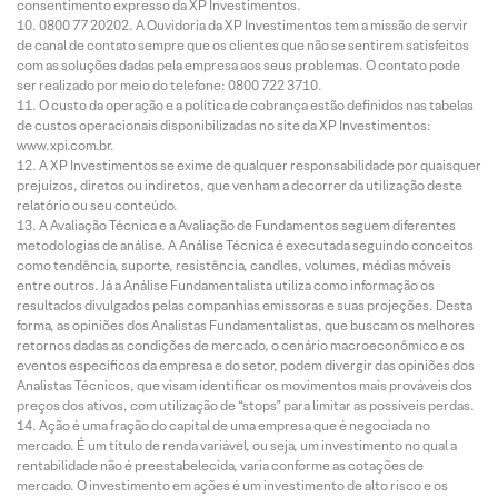
consentimento expresso da XP Investimentos.
0800 77 20202. A Ouvidoria da XP Investimentos tem a missão de servir
de canal de contato sempre que os clientes que não se sentirem satisfeitos
com as soluções dadas pela empresa aos seus problemas. O contato pode
ser realizado por meio do telefone: 0800 722 3710.
O custo da operação e a política de cobrança estão definidos nas tabelas
de custos operacionais disponibilizadas no site da XP Investimentos:
www.xpi.com.br.
A XP Investimentos se exime de qualquer responsabilidade por quaisquer
prejuízos, diretos ou indiretos, que venham a decorrer da utilização deste
relatório ou seu conteúdo.
A Avaliação Técnica e a Avaliação de Fundamentos seguem diferentes
metodologias de análise. A Análise Técnica é executada seguindo conceitos
como tendência, suporte, resistência, candles, volumes, médias móveis
entre outros. Já a Análise Fundamentalista utiliza como informação os
resultados divulgados pelas companhias emissoras e suas projeções. Desta
forma, as opiniões dos Analistas Fundamentalistas, que buscam os melhores
retornos dadas as condições de mercado, o cenário macroeconômico e os
eventos específicos da empresa e do setor, podem divergir das opiniões dos
Analistas Técnicos, que visam identificar os movimentos mais prováveis dos
preços dos ativos, com utilização de “stops” para limitar as possíveis perdas.
Ação é uma fração do capital de uma empresa que é negociada no
mercado. É um título de renda variável, ou seja, um investimento no qual a
rentabilidade não é preestabelecida, varia conforme as cotações de
mercado. O investimento em ações é um investimento de alto risco e os