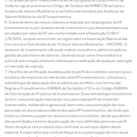
Os analistas da XP Investimentos estão obrigados ao cumprimento de
todas as regras previstas no Código de Conduta da APIMEC Brasil para o
Analista de Valores Mobiliários e na Política de Conduta dos Analistas de
Valores Mobiliários da XP Investimentos.
O atendimento de nossos clientes é realizado por empregados da XP
Investimentos ou por assessores de investimento que desempenham suas
atividades por meio da XP, em conformidade com a Resolução CVM nº
178/2023, os quais encontram-se registrados na Associação Nacional das
Corretoras e Distribuidoras de Títulos e Valores Mobiliários – ANCORD. O
assessor de investimento não pode realizar consultoria, administração ou
gestão de patrimônio de clientes, devendo atuar como intermediário e
solicitar autorização prévia do cliente para a realização de qualquer operação
no mercado de capitais.
Para fins de verificação da adequação do perfil do investidor aos serviços e
produtos de investimento oferecidos pela XP Investimentos, utilizamos a
metodologia de adequação dos produtos por portfólio, nos termos das
Regras e Procedimentos ANBIMA de Suitability nº 01 e do Código ANBIMA
de Distribuição de Produtos de Investimento. Essa metodologia consiste em
atribuir uma pontuação máxima de risco para cada perfil de investidor
(conservador, moderado e agressivo), bem como uma pontuação de risco
para cada um dos produtos oferecidos pela XP Investimentos, de modo que
todos os clientes possam ter acesso a todos os produtos, desde que dentro
das quantidades e limites da pontuação de risco definidas para o seu perfil.
Antes de aplicar nos produtos e/ou contratar os serviços objeto deste
material, é importante que você verifique se a sua pontuação de risco atual