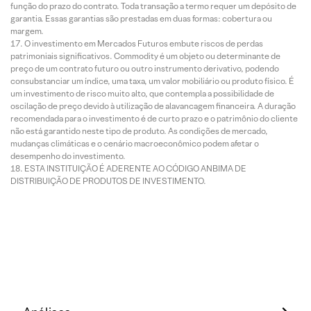
função do prazo do contrato. Toda transação a termo requer um depósito de
garantia. Essas garantias são prestadas em duas formas: cobertura ou
margem.
O investimento em Mercados Futuros embute riscos de perdas
patrimoniais significativos. Commodity é um objeto ou determinante de
preço de um contrato futuro ou outro instrumento derivativo, podendo
consubstanciar um índice, uma taxa, um valor mobiliário ou produto físico. É
um investimento de risco muito alto, que contempla a possibilidade de
oscilação de preço devido à utilização de alavancagem financeira. A duração
recomendada para o investimento é de curto prazo e o patrimônio do cliente
não está garantido neste tipo de produto. As condições de mercado,
mudanças climáticas e o cenário macroeconômico podem afetar o
desempenho do investimento.
ESTA INSTITUIÇÃO É ADERENTE AO CÓDIGO ANBIMA DE
DISTRIBUIÇÃO DE PRODUTOS DE INVESTIMENTO.