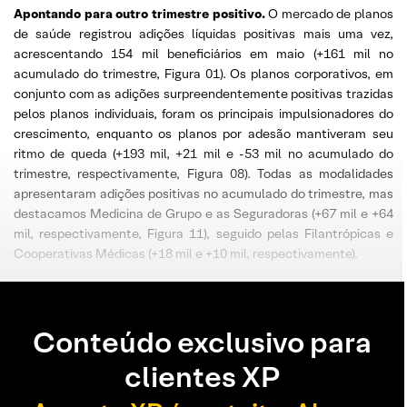
Apontando para outro trimestre positivo.
O mercado de planos
de saúde registrou adições líquidas positivas mais uma vez,
acrescentando 154 mil beneficiários em maio (+161 mil no
acumulado do trimestre, Figura 01). Os planos corporativos, em
conjunto com as adições surpreendentemente positivas trazidas
pelos planos individuais, foram os principais impulsionadores do
crescimento, enquanto os planos por adesão mantiveram seu
ritmo de queda (+193 mil, +21 mil e -53 mil no acumulado do
trimestre, respectivamente, Figura 08). Todas as modalidades
apresentaram adições positivas no acumulado do trimestre, mas
destacamos Medicina de Grupo e as Seguradoras (+67 mil e +64
mil, respectivamente, Figura 11), seguido pelas Filantrópicas e
Cooperativas Médicas (+18 mil e +10 mil, respectivamente).
Conteúdo exclusivo para
clientes XP