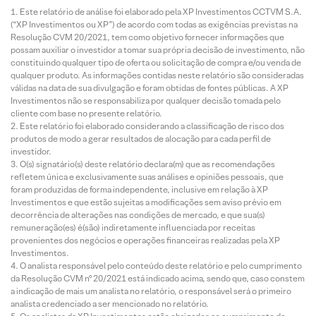
Este relatório de análise foi elaborado pela XP Investimentos CCTVM S.A.
(“XP Investimentos ou XP”) de acordo com todas as exigências previstas na
Resolução CVM 20/2021, tem como objetivo fornecer informações que
possam auxiliar o investidor a tomar sua própria decisão de investimento, não
constituindo qualquer tipo de oferta ou solicitação de compra e/ou venda de
qualquer produto. As informações contidas neste relatório são consideradas
válidas na data de sua divulgação e foram obtidas de fontes públicas. A XP
Investimentos não se responsabiliza por qualquer decisão tomada pelo
cliente com base no presente relatório.
Este relatório foi elaborado considerando a classificação de risco dos
produtos de modo a gerar resultados de alocação para cada perfil de
investidor.
O(s) signatário(s) deste relatório declara(m) que as recomendações
refletem única e exclusivamente suas análises e opiniões pessoais, que
foram produzidas de forma independente, inclusive em relação à XP
Investimentos e que estão sujeitas a modificações sem aviso prévio em
decorrência de alterações nas condições de mercado, e que sua(s)
remuneração(es) é(são) indiretamente influenciada por receitas
provenientes dos negócios e operações financeiras realizadas pela XP
Investimentos.
O analista responsável pelo conteúdo deste relatório e pelo cumprimento
da Resolução CVM nº 20/2021 está indicado acima, sendo que, caso constem
a indicação de mais um analista no relatório, o responsável será o primeiro
analista credenciado a ser mencionado no relatório.