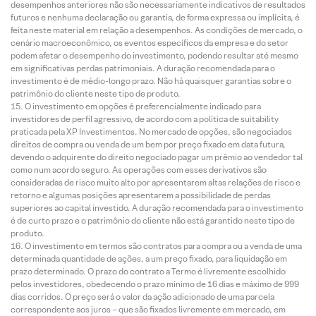
desempenhos anteriores não são necessariamente indicativos de resultados
futuros e nenhuma declaração ou garantia, de forma expressa ou implícita, é
feita neste material em relação a desempenhos. As condições de mercado, o
cenário macroeconômico, os eventos específicos da empresa e do setor
podem afetar o desempenho do investimento, podendo resultar até mesmo
em significativas perdas patrimoniais. A duração recomendada para o
investimento é de médio-longo prazo. Não há quaisquer garantias sobre o
patrimônio do cliente neste tipo de produto.
O investimento em opções é preferencialmente indicado para
investidores de perfil agressivo, de acordo com a política de suitability
praticada pela XP Investimentos. No mercado de opções, são negociados
direitos de compra ou venda de um bem por preço fixado em data futura,
devendo o adquirente do direito negociado pagar um prêmio ao vendedor tal
como num acordo seguro. As operações com esses derivativos são
consideradas de risco muito alto por apresentarem altas relações de risco e
retorno e algumas posições apresentarem a possibilidade de perdas
superiores ao capital investido. A duração recomendada para o investimento
é de curto prazo e o patrimônio do cliente não está garantido neste tipo de
produto.
O investimento em termos são contratos para compra ou a venda de uma
determinada quantidade de ações, a um preço fixado, para liquidação em
prazo determinado. O prazo do contrato a Termo é livremente escolhido
pelos investidores, obedecendo o prazo mínimo de 16 dias e máximo de 999
dias corridos. O preço será o valor da ação adicionado de uma parcela
correspondente aos juros – que são fixados livremente em mercado, em