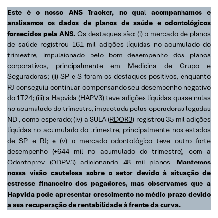
Este é o nosso ANS Tracker, no qual acompanhamos e
analisamos os dados de planos de saúde e odontológicos
fornecidos pela ANS.
Os destaques são: (i) o mercado de planos
de saúde registrou 161 mil adições líquidas no acumulado do
trimestre, impulsionado pelo bom desempenho dos planos
corporativos, principalmente em Medicina de Grupo e
Seguradoras; (ii) SP e S foram os destaques positivos, enquanto
RJ conseguiu continuar compensando seu desempenho negativo
do 1T24; (iii) a Hapvida (
HAPV3
) teve adições líquidas quase nulas
no acumulado do trimestre, impactada pelas operadoras legadas
NDI, como esperado; (iv) a SULA (
RDOR3
) registrou 35 mil adições
líquidas no acumulado do trimestre, principalmente nos estados
de SP e RJ; e (v) o mercado odontológico teve outro forte
desempenho (+644 mil no acumulado do trimestre), com a
Odontoprev (
ODPV3
) adicionando 48 mil planos.
Mantemos
nossa visão cautelosa sobre o setor devido à situação de
estresse financeiro dos pagadores, mas observamos que a
Hapvida pode apresentar crescimento no médio prazo devido
a sua recuperação de rentabilidade à frente da curva.