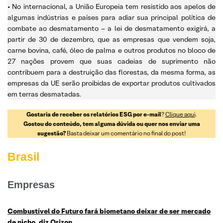
• No internacional, a União Europeia tem resistido aos apelos de
algumas indústrias e países para adiar sua principal política de
combate ao desmatamento – a lei de desmatamento exigirá, a
partir de 30 de dezembro, que as empresas que vendem soja,
carne bovina, café, óleo de palma e outros produtos no bloco de
27 nações provem que suas cadeias de suprimento não
contribuem para a destruição das florestas, da mesma forma, as
empresas da UE serão proibidas de exportar produtos cultivados
em terras desmatadas.
Gostaria de receber os relatórios ESG por e-mail
?
Clique aqui
.
Gostou do conteúdo, tem alguma dúvida ou quer nos enviar uma
sugestão?
Basta deixar um comentário no final do post!
Brasil
Empresas
Combustível do Futuro fará biometano deixar de ser mercado
de nicho, diz Orizon