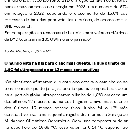
a mídia oficial. A concorrente BYD entregou 22 GWh de baterias
para armazenamento de energia em 2023, um aumento de 57%
em relação a 2022, superando o crescimento de 15,6% das
remessas de baterias para veículos elétricos, de acordo com a
SNE Research.
Em comparação, as remessas de baterias para veículos elétricos
da BYD totalizaram 135 GWh no ano passado.”
Fonte: Reuters; 05/07/2024
O mundo está na fila para o ano mais quente, já que o limite de
1,5C foi ultrapassado por 12 meses consecutivos
“Os cientistas afirmaram que este ano estava a caminho de se
tornar o mais quente já registrado, já que as temperaturas do ar
na superfície global ultrapassaram o limite de 1,5ºC em cada um
dos últimos 12 meses e os mares atingiram o nível mais quente
dos últimos 15 meses consecutivos. Junho foi o 13º mês
consecutivo a ser o mais quente registrado, informou o Serviço de
Mudanças Climáticas Copernicus. Com uma temperatura do ar
na superfície de 16,66 °C, esse valor foi 0,14 °C superior ao