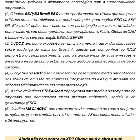
sustentável, práticas e alinhamento estratégico com a sustentabilidade
empresarial.
(2) O Índice
S&P/B3 Brasil ESG
mede a performance de títulos que cumprem
critérios de sustentabilidade e é ponderado pelas pontuações ESG da S&P
DJI. Ele exclui ações com base na sua participação em certas atividades
comerciais, no seu desempenho em comparação com o Pacto Global da ONU
e também cias sem pontuação ESG da S&P DJI.
(3) O
ICO2
tem como propósito ser um instrumento indutor das discussões
sobre mudança do clima no Brasil. A adesão das companhias ao ICO2
demonstra o comprometimento com a transparência de suas emissões e
antecipa a visão de como estão se preparando para uma economia de baixo
carbono.
(4) O objetivo do
IGCT
é ser o indicador do desempenho médio das cotações
dos ativos de emissão de empresas integrantes do IGC que atendam aos
critérios adicionais descritos nesta metodologia.
(5)
A série de índices
FTSE4Good
foi projetada para medir o desempenho de
empresas que demonstram fortes práticas ambientais, sociais e de
governança (ESG).
(6)
O Índice
MSCI ACWI
, que representa o desempenho de todo o conjunto
de ações de grande e médio porte do mundo, em 23 mercados desenvolvidos
e 26 emergentes.
Ainda não tem conta na XP?
Clique aqui
e abra a sua!