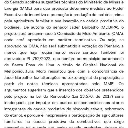
do Senado acolheu sugestões técnicas do Ministério de Minas e
Energia (MME) para que proposta determine medidas ao Poder
Executivo de incentivo e promoção à produção de matéria-prima
pela agricultura familiar e sua inserção na cadeia produtiva do
biodiesel. De autoria do senador Jader Barbalho (MDB/PA), o
projeto será encaminhado à Comissão de Meio Ambiente (CMA),
onde será apreciado em caráter terminativo. Ou seja, se
aprovado na CMA, não será submetido a votação do Plenário, a
menos que haja requerimento nesse sentido. Também foi
aprovado o PL 752/2022, que confere ao município catarinense
de Santa Rosa de Lima o título de Capital Nacional de
Meliponicultura. Moro ressaltou que, com a concordância de
Jader Barbalho, fez alterações no texto original da proposição, a
partir de notas técnicas apresentadas pelo MME. Os
argumentos sugeriram que a inserção dos objetivos pretendidos
pelo projeto na Lei do RenovaBio (Lei 13.576, de 2017) seria
inadequada, por imputar em custos desconhecidos aos atores
integrantes da cadeia produtiva de biocombustíveis, sobretudo
do etanol, e porque é inexpressiva a participação de agricultores
familiares na cadeia produtiva do combustível, que exige
operações de plantio em maior escala produtiva, típicas de