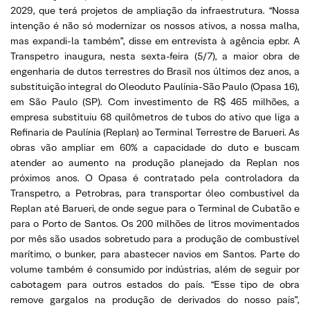
2029, que terá projetos de ampliação da infraestrutura. “Nossa
intenção é não só modernizar os nossos ativos, a nossa malha,
mas expandi-la também”, disse em entrevista à agência epbr. A
Transpetro inaugura, nesta sexta-feira (5/7), a maior obra de
engenharia de dutos terrestres do Brasil nos últimos dez anos, a
substituição integral do Oleoduto Paulínia-São Paulo (Opasa 16),
em São Paulo (SP). Com investimento de R$ 465 milhões, a
empresa substituiu 68 quilômetros de tubos do ativo que liga a
Refinaria de Paulínia (Replan) ao Terminal Terrestre de Barueri. As
obras vão ampliar em 60% a capacidade do duto e buscam
atender ao aumento na produção planejado da Replan nos
próximos anos. O Opasa é contratado pela controladora da
Transpetro, a Petrobras, para transportar óleo combustível da
Replan até Barueri, de onde segue para o Terminal de Cubatão e
para o Porto de Santos. Os 200 milhões de litros movimentados
por mês são usados sobretudo para a produção de combustível
marítimo, o bunker, para abastecer navios em Santos. Parte do
volume também é consumido por indústrias, além de seguir por
cabotagem para outros estados do país. “Esse tipo de obra
remove gargalos na produção de derivados do nosso país”,