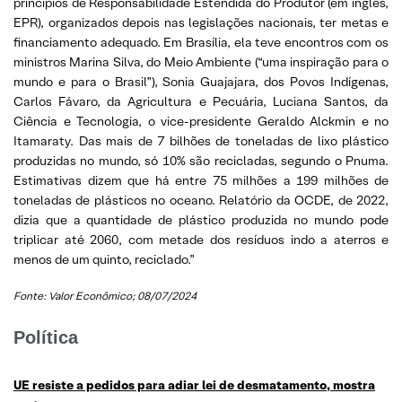
princípios de Responsabilidade Estendida do Produtor (em inglês,
EPR), organizados depois nas legislações nacionais, ter metas e
financiamento adequado. Em Brasília, ela teve encontros com os
ministros Marina Silva, do Meio Ambiente (“uma inspiração para o
mundo e para o Brasil”), Sonia Guajajara, dos Povos Indígenas,
Carlos Fávaro, da Agricultura e Pecuária, Luciana Santos, da
Ciência e Tecnologia, o vice-presidente Geraldo Alckmin e no
Itamaraty. Das mais de 7 bilhões de toneladas de lixo plástico
produzidas no mundo, só 10% são recicladas, segundo o Pnuma.
Estimativas dizem que há entre 75 milhões a 199 milhões de
toneladas de plásticos no oceano. Relatório da OCDE, de 2022,
dizia que a quantidade de plástico produzida no mundo pode
triplicar até 2060, com metade dos resíduos indo a aterros e
menos de um quinto, reciclado.”
Fonte: Valor Econômico; 08/07/2024
Política
UE resiste a pedidos para adiar lei de desmatamento, mostra