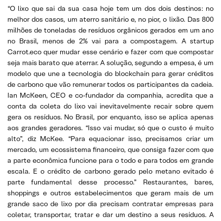
“O lixo que sai da sua casa hoje tem um dos dois destinos: no
melhor dos casos, um aterro sanitário e, no pior, o lixão. Das 800
milhões de toneladas de resíduos orgânicos gerados em um ano
no Brasil, menos de 2% vai para a compostagem. A startup
Carrot.eco quer mudar esse cenário e fazer com que compostar
seja mais barato que aterrar. A solução, segundo a empesa, é um
modelo que une a tecnologia do blockchain para gerar créditos
de carbono que vão remunerar todos os participantes da cadeia.
Ian McKeen, CEO e co-fundador da companhia, acredita que a
conta da coleta do lixo vai inevitavelmente recair sobre quem
gera os resíduos. No Brasil, por enquanto, isso se aplica apenas
aos grandes geradores. “Isso vai mudar, só que o custo é muito
alto”, diz McKee. “Para equacionar isso, precisamos criar um
mercado, um ecossistema financeiro, que consiga fazer com que
a parte econômica funcione para o todo e para todos em grande
escala. E o crédito de carbono gerado pelo metano evitado é
parte fundamental desse processo.” Restaurantes, bares,
shoppings e outros estabelecimentos que geram mais de um
grande saco de lixo por dia precisam contratar empresas para
coletar, transportar, tratar e dar um destino a seus resíduos. A