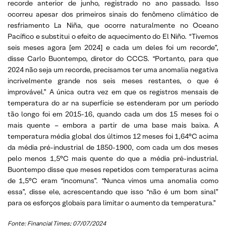
recorde anterior de junho, registrado no ano passado. Isso
ocorreu apesar dos primeiros sinais do fenômeno climático de
resfriamento La Niña, que ocorre naturalmente no Oceano
Pacífico e substitui o efeito de aquecimento do El Niño. “Tivemos
seis meses agora [em 2024] e cada um deles foi um recorde”,
disse Carlo Buontempo, diretor do CCCS. “Portanto, para que
2024 não seja um recorde, precisamos ter uma anomalia negativa
incrivelmente grande nos seis meses restantes, o que é
improvável.” A única outra vez em que os registros mensais de
temperatura do ar na superfície se estenderam por um período
tão longo foi em 2015-16, quando cada um dos 15 meses foi o
mais quente – embora a partir de uma base mais baixa. A
temperatura média global dos últimos 12 meses foi 1,64°C acima
da média pré-industrial de 1850-1900, com cada um dos meses
pelo menos 1,5°C mais quente do que a média pré-industrial.
Buontempo disse que meses repetidos com temperaturas acima
de 1,5°C eram “incomuns”. “Nunca vimos uma anomalia como
essa”, disse ele, acrescentando que isso “não é um bom sinal”
para os esforços globais para limitar o aumento da temperatura.”
Fonte: Financial Times; 07/07/2024