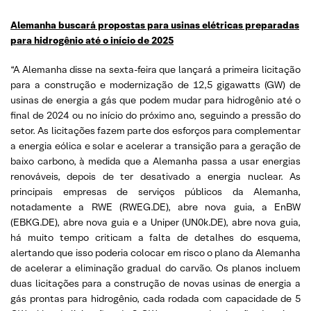
Alemanha buscará propostas para usinas elétricas preparadas
para hidrogênio até o início de 2025
“A Alemanha disse na sexta-feira que lançará a primeira licitação
para a construção e modernização de 12,5 gigawatts (GW) de
usinas de energia a gás que podem mudar para hidrogênio até o
final de 2024 ou no início do próximo ano, seguindo a pressão do
setor. As licitações fazem parte dos esforços para complementar
a energia eólica e solar e acelerar a transição para a geração de
baixo carbono, à medida que a Alemanha passa a usar energias
renováveis, depois de ter desativado a energia nuclear. As
principais empresas de serviços públicos da Alemanha,
notadamente a RWE (RWEG.DE), abre nova guia, a EnBW
(EBKG.DE), abre nova guia e a Uniper (UN0k.DE), abre nova guia,
há muito tempo criticam a falta de detalhes do esquema,
alertando que isso poderia colocar em risco o plano da Alemanha
de acelerar a eliminação gradual do carvão. Os planos incluem
duas licitações para a construção de novas usinas de energia a
gás prontas para hidrogênio, cada rodada com capacidade de 5