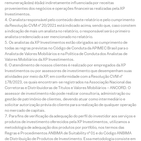
remuneração(es) é(são) indiretamente influenciada por receitas
provenientes dos negócios e operações financeiras realizadas pela XP
Investimentos.
O analista responsável pelo conteúdo deste relatório e pelo cumprimento
da Resolução CVM nº 20/2021 está indicado acima, sendo que, caso constem
a indicação de mais um analista no relatório, o responsável será o primeiro
analista credenciado a ser mencionado no relatório.
Os analistas da XP Investimentos estão obrigados ao cumprimento de
todas as regras previstas no Código de Conduta da APIMEC Brasil para o
Analista de Valores Mobiliários e na Política de Conduta dos Analistas de
Valores Mobiliários da XP Investimentos.
O atendimento de nossos clientes é realizado por empregados da XP
Investimentos ou por assessores de investimento que desempenham suas
atividades por meio da XP, em conformidade com a Resolução CVM nº
178/2023, os quais encontram-se registrados na Associação Nacional das
Corretoras e Distribuidoras de Títulos e Valores Mobiliários – ANCORD. O
assessor de investimento não pode realizar consultoria, administração ou
gestão de patrimônio de clientes, devendo atuar como intermediário e
solicitar autorização prévia do cliente para a realização de qualquer operação
no mercado de capitais.
Para fins de verificação da adequação do perfil do investidor aos serviços e
produtos de investimento oferecidos pela XP Investimentos, utilizamos a
metodologia de adequação dos produtos por portfólio, nos termos das
Regras e Procedimentos ANBIMA de Suitability nº 01 e do Código ANBIMA
de Distribuição de Produtos de Investimento. Essa metodologia consiste em