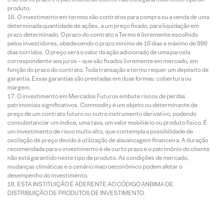
produto.
O investimento em termos são contratos para compra ou a venda de uma
determinada quantidade de ações, a um preço fixado, para liquidação em
prazo determinado. O prazo do contrato a Termo é livremente escolhido
pelos investidores, obedecendo o prazo mínimo de 16 dias e máximo de 999
dias corridos. O preço será o valor da ação adicionado de uma parcela
correspondente aos juros – que são fixados livremente em mercado, em
função do prazo do contrato. Toda transação a termo requer um depósito de
garantia. Essas garantias são prestadas em duas formas: cobertura ou
margem.
O investimento em Mercados Futuros embute riscos de perdas
patrimoniais significativos. Commodity é um objeto ou determinante de
preço de um contrato futuro ou outro instrumento derivativo, podendo
consubstanciar um índice, uma taxa, um valor mobiliário ou produto físico. É
um investimento de risco muito alto, que contempla a possibilidade de
oscilação de preço devido à utilização de alavancagem financeira. A duração
recomendada para o investimento é de curto prazo e o patrimônio do cliente
não está garantido neste tipo de produto. As condições de mercado,
mudanças climáticas e o cenário macroeconômico podem afetar o
desempenho do investimento.
ESTA INSTITUIÇÃO É ADERENTE AO CÓDIGO ANBIMA DE
DISTRIBUIÇÃO DE PRODUTOS DE INVESTIMENTO.