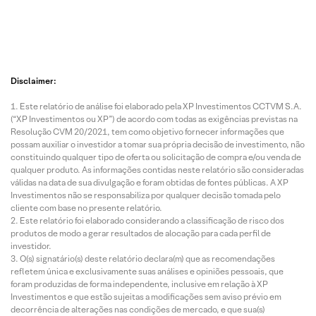
Disclaimer:
Este relatório de análise foi elaborado pela XP Investimentos CCTVM S.A.
(“XP Investimentos ou XP”) de acordo com todas as exigências previstas na
Resolução CVM 20/2021, tem como objetivo fornecer informações que
possam auxiliar o investidor a tomar sua própria decisão de investimento, não
constituindo qualquer tipo de oferta ou solicitação de compra e/ou venda de
qualquer produto. As informações contidas neste relatório são consideradas
válidas na data de sua divulgação e foram obtidas de fontes públicas. A XP
Investimentos não se responsabiliza por qualquer decisão tomada pelo
cliente com base no presente relatório.
Este relatório foi elaborado considerando a classificação de risco dos
produtos de modo a gerar resultados de alocação para cada perfil de
investidor.
O(s) signatário(s) deste relatório declara(m) que as recomendações
refletem única e exclusivamente suas análises e opiniões pessoais, que
foram produzidas de forma independente, inclusive em relação à XP
Investimentos e que estão sujeitas a modificações sem aviso prévio em
decorrência de alterações nas condições de mercado, e que sua(s)