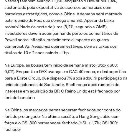
Nasdaq também avançou 1,5%, enquanto o Dow subiu 1,4%,
sustentado pela expectativa de acordos comerciais com
parceiros estratégicos, como a China. A semana será marcada
pela reunião do Fed, que começa amanhã. Apesar da baixa
probabilidade de corte de juros (3,2%, segundo a CME),
investidores devem acompanhar de perto os comentários de
Powell sobre inflação, crescimento e impacto da guerra
comercial. As
Treasuries
operam estáveis, com as taxas dos
títulos de 10 e 2 anos caindo -1 bp.
Na Europa, as bolsas têm início de semana misto (Stoxx 600:
0,0%). Enquanto o DAX avança e o CAC 40 recua, o destaque fica
para a Erste Group, que disparou 7% após adquirir participação na
unidade polonesa do Santander. Shell recua após rumores de
interesse em aquisição da BP. O Reino Unido está fechado por
feriado bancário.
Na China, os mercados permaneceram fechados por conta do
feriado prolongado. Na última sessão, o Hang Seng subiu com
força e o CSI 300 permaneceu fechado (HSI: +1,7%; CSI 300:
fechado).