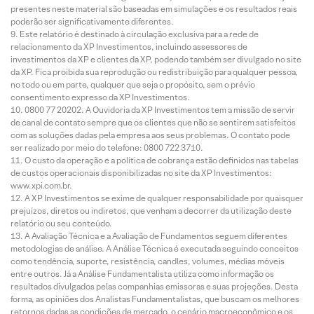
presentes neste material são baseadas em simulações e os resultados reais
poderão ser significativamente diferentes.
Este relatório é destinado à circulação exclusiva para a rede de
relacionamento da XP Investimentos, incluindo assessores de
investimentos da XP e clientes da XP, podendo também ser divulgado no site
da XP. Fica proibida sua reprodução ou redistribuição para qualquer pessoa,
no todo ou em parte, qualquer que seja o propósito, sem o prévio
consentimento expresso da XP Investimentos.
0800 77 20202. A Ouvidoria da XP Investimentos tem a missão de servir
de canal de contato sempre que os clientes que não se sentirem satisfeitos
com as soluções dadas pela empresa aos seus problemas. O contato pode
ser realizado por meio do telefone: 0800 722 3710.
O custo da operação e a política de cobrança estão definidos nas tabelas
de custos operacionais disponibilizadas no site da XP Investimentos:
www.xpi.com.br.
A XP Investimentos se exime de qualquer responsabilidade por quaisquer
prejuízos, diretos ou indiretos, que venham a decorrer da utilização deste
relatório ou seu conteúdo.
A Avaliação Técnica e a Avaliação de Fundamentos seguem diferentes
metodologias de análise. A Análise Técnica é executada seguindo conceitos
como tendência, suporte, resistência, candles, volumes, médias móveis
entre outros. Já a Análise Fundamentalista utiliza como informação os
resultados divulgados pelas companhias emissoras e suas projeções. Desta
forma, as opiniões dos Analistas Fundamentalistas, que buscam os melhores
retornos dadas as condições de mercado, o cenário macroeconômico e os