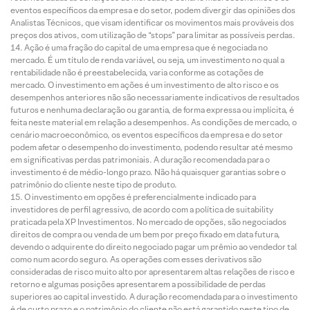
eventos específicos da empresa e do setor, podem divergir das opiniões dos
Analistas Técnicos, que visam identificar os movimentos mais prováveis dos
preços dos ativos, com utilização de “stops” para limitar as possíveis perdas.
Ação é uma fração do capital de uma empresa que é negociada no
mercado. É um título de renda variável, ou seja, um investimento no qual a
rentabilidade não é preestabelecida, varia conforme as cotações de
mercado. O investimento em ações é um investimento de alto risco e os
desempenhos anteriores não são necessariamente indicativos de resultados
futuros e nenhuma declaração ou garantia, de forma expressa ou implícita, é
feita neste material em relação a desempenhos. As condições de mercado, o
cenário macroeconômico, os eventos específicos da empresa e do setor
podem afetar o desempenho do investimento, podendo resultar até mesmo
em significativas perdas patrimoniais. A duração recomendada para o
investimento é de médio-longo prazo. Não há quaisquer garantias sobre o
patrimônio do cliente neste tipo de produto.
O investimento em opções é preferencialmente indicado para
investidores de perfil agressivo, de acordo com a política de suitability
praticada pela XP Investimentos. No mercado de opções, são negociados
direitos de compra ou venda de um bem por preço fixado em data futura,
devendo o adquirente do direito negociado pagar um prêmio ao vendedor tal
como num acordo seguro. As operações com esses derivativos são
consideradas de risco muito alto por apresentarem altas relações de risco e
retorno e algumas posições apresentarem a possibilidade de perdas
superiores ao capital investido. A duração recomendada para o investimento
é de curto prazo e o patrimônio do cliente não está garantido neste tipo de