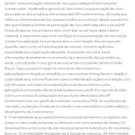
atribuir uma pontuação máxima de risco para cada perfil de investidor
(conservador, moderado e agressivo), bem como uma pontuação de risco
para cada um dos produtos oferecidos pela XP Investimentos, de modo que
todos os clientes possam ter acesso a todos os produtos, desde que dentro
das quantidades e limites da pontuação de risco definidas para o seu perfil.
Antes de aplicar nos produtos e/ou contratar os serviços objeto deste
material, é importante que você verifique se a sua pontuação de risco atual
comporta a aplicação nos produtos e/ou a contratação dos serviços em
questão, bem como se há limitações de volume, concentração e/ou
quantidade para a aplicação desejada. Você pode consultar essas
informações diretamente no momento da transmissão da sua ordem ou,
ainda, consultando o risco geral da sua carteira na tela de carteira (Visão
Risco). Caso a sua pontuação de risco atual não comporte a
aplicação/contratação pretendida, ou caso existam limitações em relação à
quantidade e/ou volume financeiro para a referida aplicação/contratação, isto
significa que, com base na composição atual da sua carteira, esta
aplicação/contratação não está adequada ao seu perfil. Em caso de dúvidas
sobre o processo de adequação dos produtos oferecidos pela XP
Investimentos ao seu perfil de investidor, consulte o FAQ. As condições de
mercado, mudanças climáticas e o cenário macroeconômico podem afetar o
desempenho do investimento.
A rentabilidade de produtos financeiros pode apresentar variações e seu
preço ou valor pode aumentar ou diminuir num curto espaço de tempo. Os
desempenhos anteriores não são necessariamente indicativos de resultados
futuros. A rentabilidade divulgada não é líquida de impostos. As informações