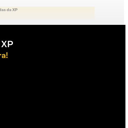
das da XP
 XP
ra!