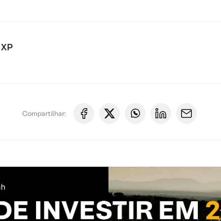
 XP
Compartilhar: