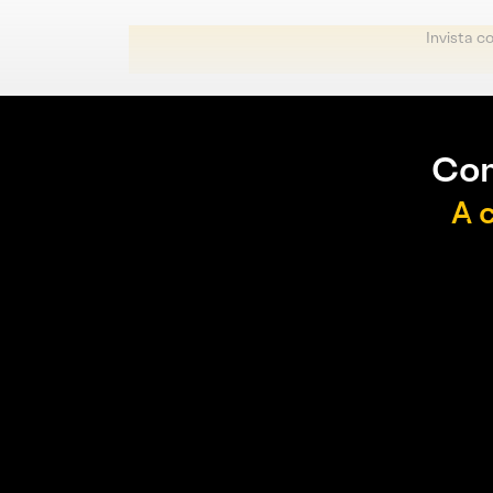
Invista c
Con
A 