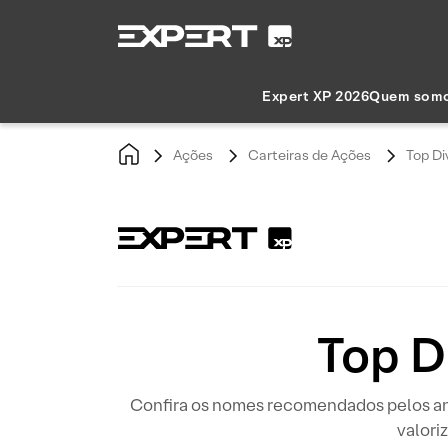
Expert XP 2026
Quem som
Ações
Carteiras de Ações
Top Di
Top D
Confira os nomes recomendados pelos ana
valori