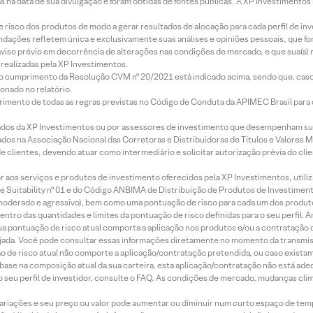
s na data de sua divulgação e foram obtidas de fontes públicas. A XP Investimentos
e risco dos produtos de modo a gerar resultados de alocação para cada perfil de inv
mendações refletem única e exclusivamente suas análises e opiniões pessoais, que 
aviso prévio em decorrência de alterações nas condições de mercado, e que sua(s)
realizadas pela XP Investimentos.
lo cumprimento da Resolução CVM nº 20/2021 está indicado acima, sendo que, caso 
onado no relatório.
imento de todas as regras previstas no Código de Conduta da APIMEC Brasil para o 
ados da XP Investimentos ou por assessores de investimento que desempenham sua
os na Associação Nacional das Corretoras e Distribuidoras de Títulos e Valores 
de clientes, devendo atuar como intermediário e solicitar autorização prévia do cl
idor aos serviços e produtos de investimento oferecidos pela XP Investimentos, uti
 Suitability nº 01 e do Código ANBIMA de Distribuição de Produtos de Investimen
r, moderado e agressivo), bem como uma pontuação de risco para cada um dos produ
ntro das quantidades e limites da pontuação de risco definidas para o seu perfil. A
 sua pontuação de risco atual comporta a aplicação nos produtos e/ou a contratação
jada. Você pode consultar essas informações diretamente no momento da transmissã
ação de risco atual não comporte a aplicação/contratação pretendida, ou caso exista
m base na composição atual da sua carteira, esta aplicação/contratação não está ad
 seu perfil de investidor, consulte o FAQ. As condições de mercado, mudanças cl
 variações e seu preço ou valor pode aumentar ou diminuir num curto espaço de t