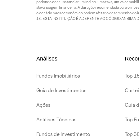
podendo consubstanciar um índice, uma taxa, um valor mobiliá
alavancagem financeira. A duração recomendada para o invest
o cenário macroeconômico podem afetar o desempenho do i
ESTA INSTITUIÇÃO É ADERENTE AO CÓDIGO ANBIMA 
Análises
Reco
Fundos Imobiliários
Top 15
Guia de Investimentos
Carte
Ações
Guia 
Análises Técnicas
Top F
Fundos de Investimento
Top 3