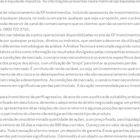
 não é líquida de impostos. As informações presentes neste material são baseadas e
rede de relacionamento da XP Investimentos, incluindo assessores de investimentos
ara qualquer pessoa, no todo ou em parte, qualquer que seja o propósito, sem o pr
ssão de servir de canal de contato sempre que os clientes que não se sentirem sat
e: 0800 722 3710.
dos nas tabelas de custos operacionais disponibilizadas no site da XP Investimento
 por quaisquer prejuízos, diretos ou indiretos, que venham a decorrer da utilizaç
 diferentes metodologias de análise. A Análise Técnica é executada seguindo conc
alista utiliza como informação os resultados divulgados pelas companhias emissora
 condições de mercado, o cenário macroeconômico e os eventos específicos da em
dos preços dos ativos, com utilização de “stops” para limitar as possíveis perdas.
ada no mercado. É um título de renda variável, ou seja, um investimento no qual a r
mento de alto risco e os desempenhos anteriores não são necessariamente indicat
terial em relação a desempenhos. As condições de mercado, o cenário macroeconômi
mesmo em significativas perdas patrimoniais. A duração recomendada para o inves
ra investidores de perfil agressivo, de acordo com a política de suitability prat
 fixado em data futura, devendo o adquirente do direito negociado pagar um prê
or apresentarem altas relações de risco e retorno e algumas posições apresentarem 
o patrimônio do cliente não está garantido neste tipo de produto.
 venda de uma determinada quantidade de ações, a um preço fixado, para liquidaç
 mínimo de 16 dias e máximo de 999 dias corridos. O preço será o valor da ação ad
ato. Toda transação a termo requer um depósito de garantia. Essas garantias são 
rdas patrimoniais significativos. Commodity é um objeto ou determinante de preç