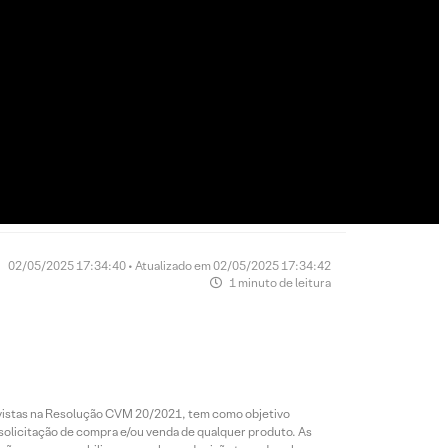
02/05/2025 17:34:40 • Atualizado em 02/05/2025 17:34:42
1 minuto de leitura
revistas na Resolução CVM 20/2021, tem como objetivo
 solicitação de compra e/ou venda de qualquer produto. As