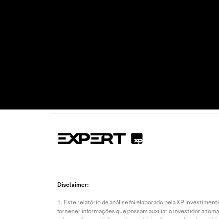
Disclaimer:
Este relatório de análise foi elaborado pela XP Investim
fornecer informações que possam auxiliar o investidor a toma