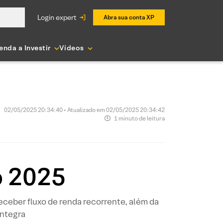
login expert
Abra sua conta XP
enda a Investir
Vídeos
02/05/2025 20:34:40 • Atualizado em 02/05/2025 20:34:42
1 minuto de leitura
o 2025
ceber fluxo de renda recorrente, além da
íntegra