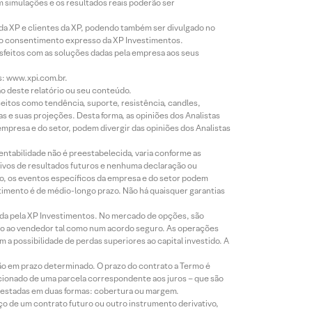
m simulações e os resultados reais poderão ser
 da XP e clientes da XP, podendo também ser divulgado no
évio consentimento expresso da XP Investimentos.
isfeitos com as soluções dadas pela empresa aos seus
s: www.xpi.com.br.
ão deste relatório ou seu conteúdo.
eitos como tendência, suporte, resistência, candles,
s e suas projeções. Desta forma, as opiniões dos Analistas
presa e do setor, podem divergir das opiniões dos Analistas
entabilidade não é preestabelecida, varia conforme as
ivos de resultados futuros e nenhuma declaração ou
co, os eventos específicos da empresa e do setor podem
timento é de médio-longo prazo. Não há quaisquer garantias
icada pela XP Investimentos. No mercado de opções, são
mio ao vendedor tal como num acordo seguro. As operações
a possibilidade de perdas superiores ao capital investido. A
ão em prazo determinado. O prazo do contrato a Termo é
icionado de uma parcela correspondente aos juros – que são
prestadas em duas formas: cobertura ou margem.
o de um contrato futuro ou outro instrumento derivativo,