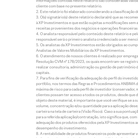
informações contidas neste relatório são consideradas válida
cliente com base no presente relatório.
Este relatório foi elaborado considerando a classificação d
O(s) signatário(s) deste relatório declara(m) que as reco
à XP Investimentos e que estão sujeitas a modificações sem 
receitas provenientes dos negócios e operações financeiras 
O analista responsável pelo conteúdo deste relatório e pe
responsável será o primeiro analista credenciado a ser menci
Os analistas da XP Investimentos estão obrigados ao cumpr
Analistas de Valores Mobiliários da XP Investimentos.
O atendimento de nossos clientes é realizado por empreg
Resolução CVM nº 178/2023, os quais encontram-se registrad
realizar consultoria, administração ou gestão de patrimônio 
capitais.
Para fins de verificação da adequação do perfil do invest
portfólio, nos termos das Regras e Procedimentos ANBIMA de
máxima de risco para cada perfil de investidor (conservado
clientes possam ter acesso a todos os produtos, desde que de
objeto deste material, é importante que você verifique se a
volume, concentração e/ou quantidade para a aplicação dese
carteira na tela de carteira (Visão Risco). Caso a sua pontu
para a referida aplicação/contratação, isto significa que, co
adequação dos produtos oferecidos pela XP Investimentos ao
desempenho do investimento.
A rentabilidade de produtos financeiros pode apresentar