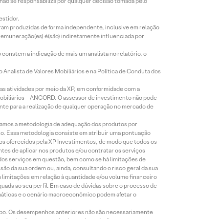
 não se responsabiliza por qualquer decisão tomada pelo
estidor.
foram produzidas de forma independente, inclusive em relação
 remuneração(es) é(são) indiretamente influenciada por
constem a indicação de mais um analista no relatório, o
Analista de Valores Mobiliários e na Política de Conduta dos
s atividades por meio da XP, em conformidade com a
Mobiliários – ANCORD. O assessor de investimento não pode
iente para a realização de qualquer operação no mercado de
lizamos a metodologia de adequação dos produtos por
to. Essa metodologia consiste em atribuir uma pontuação
tos oferecidos pela XP Investimentos, de modo que todos os
ntes de aplicar nos produtos e/ou contratar os serviços
 dos serviços em questão, bem como se há limitações de
o da sua ordem ou, ainda, consultando o risco geral da sua
m limitações em relação à quantidade e/ou volume financeiro
equada ao seu perfil. Em caso de dúvidas sobre o processo de
imáticas e o cenário macroeconômico podem afetar o
empo. Os desempenhos anteriores não são necessariamente