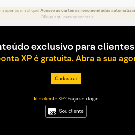
om apenas um clique!
Acesse as carteiras recomendadas automatiza
Clique aqui
para saber mais.
teúdo exclusivo para clientes
conta XP é gratuita. Abra a sua ago
Cadastrar
Já é cliente XP?
Faça seu login
Sou cliente