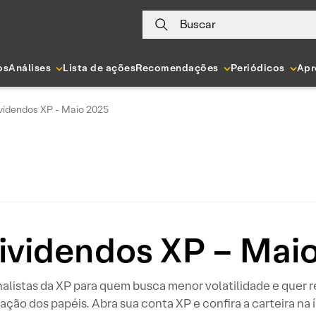
Buscar
os
Análises
Lista de ações
Recomendações
Periódicos
Apr
videndos XP - Maio 2025
ividendos XP – Mai
listas da XP para quem busca menor volatilidade e quer re
zação dos papéis. Abra sua conta XP e confira a carteira na 