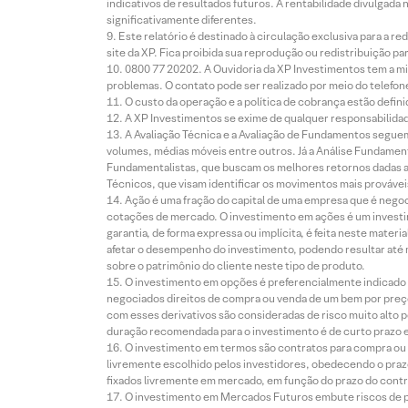
indicativos de resultados futuros. A rentabilidade divulgada
significativamente diferentes.
Este relatório é destinado à circulação exclusiva para a 
site da XP. Fica proibida sua reprodução ou redistribuição p
0800 77 20202. A Ouvidoria da XP Investimentos tem a mi
problemas. O contato pode ser realizado por meio do telefon
O custo da operação e a política de cobrança estão defini
A XP Investimentos se exime de qualquer responsabilidade
A Avaliação Técnica e a Avaliação de Fundamentos seguem
volumes, médias móveis entre outros. Já a Análise Fundament
Fundamentalistas, que buscam os melhores retornos dadas as
Técnicos, que visam identificar os movimentos mais prováveis 
Ação é uma fração do capital de uma empresa que é negoci
cotações de mercado. O investimento em ações é um investi
garantia, de forma expressa ou implícita, é feita neste ma
afetar o desempenho do investimento, podendo resultar até 
sobre o patrimônio do cliente neste tipo de produto.
O investimento em opções é preferencialmente indicado pa
negociados direitos de compra ou venda de um bem por preço
com esses derivativos são consideradas de risco muito alto p
duração recomendada para o investimento é de curto prazo e 
O investimento em termos são contratos para compra ou a
livremente escolhido pelos investidores, obedecendo o prazo
fixados livremente em mercado, em função do prazo do contr
O investimento em Mercados Futuros embute riscos de pe