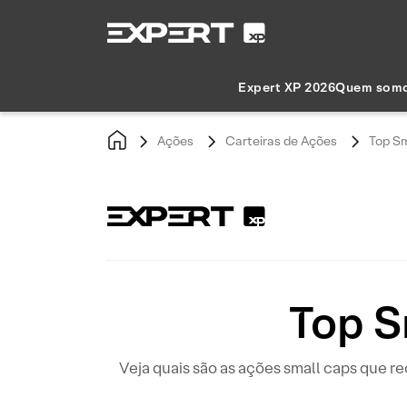
Expert XP 2026
Quem som
Ações
Carteiras de Ações
Top Sm
Top S
Veja quais são as ações small caps que 