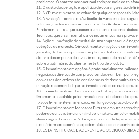
problemas. O contato pode ser realizado por meio do telefon
O custo da operação e a política de cobrança estão defini
A XP Investimentos se exime de qualquer responsabilidade
A Avaliação Técnica e a Avaliação de Fundamentos seguem
volumes, médias móveis entre outros. Já a Análise Fundament
Fundamentalistas, que buscam os melhores retornos dadas as
Técnicos, que visam identificar os movimentos mais prováveis 
Ação é uma fração do capital de uma empresa que é negoci
cotações de mercado. O investimento em ações é um investi
garantia, de forma expressa ou implícita, é feita neste ma
afetar o desempenho do investimento, podendo resultar até 
sobre o patrimônio do cliente neste tipo de produto.
O investimento em opções é preferencialmente indicado pa
negociados direitos de compra ou venda de um bem por preço
com esses derivativos são consideradas de risco muito alto p
duração recomendada para o investimento é de curto prazo e 
O investimento em termos são contratos para compra ou a
livremente escolhido pelos investidores, obedecendo o prazo
fixados livremente em mercado, em função do prazo do contr
O investimento em Mercados Futuros embute riscos de pe
podendo consubstanciar um índice, uma taxa, um valor mobiliá
alavancagem financeira. A duração recomendada para o invest
o cenário macroeconômico podem afetar o desempenho do i
ESTA INSTITUIÇÃO É ADERENTE AO CÓDIGO ANBIMA 