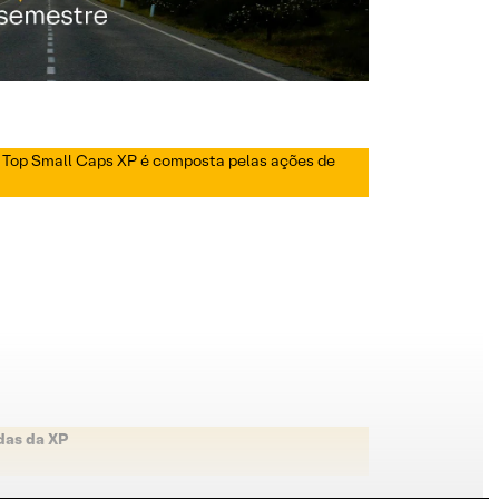
ra Top Small Caps XP é composta pelas ações de
das da XP