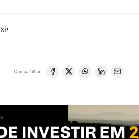
 XP
Compartilhar: