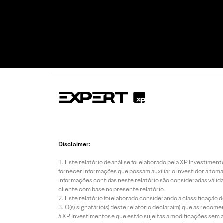
Disclaimer:
Este relatório de análise foi elaborado pela XP Investim
fornecer informações que possam auxiliar o investidor a toma
informações contidas neste relatório são consideradas válida
cliente com base no presente relatório.
Este relatório foi elaborado considerando a classificação d
O(s) signatário(s) deste relatório declara(m) que as reco
à XP Investimentos e que estão sujeitas a modificações sem 