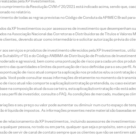
realizadas pela XP Investimentos.
lo cumprimento da Resolução CVM nº 20/2021 está indicado acima, sendo que, caso 
onado no relatório.
imento de todas as regras previstas no Código de Conduta da APIMEC Brasil para o 
ados da XP Investimentos ou por assessores de investimento que desempenham sua
os na Associação Nacional das Corretoras e Distribuidoras de Títulos e Valores 
de clientes, devendo atuar como intermediário e solicitar autorização prévia do cl
idor aos serviços e produtos de investimento oferecidos pela XP Investimentos, uti
 Suitability nº 01 e do Código ANBIMA de Distribuição de Produtos de Investimen
r, moderado e agressivo), bem como uma pontuação de risco para cada um dos produ
ntro das quantidades e limites da pontuação de risco definidas para o seu perfil. A
 sua pontuação de risco atual comporta a aplicação nos produtos e/ou a contratação
jada. Você pode consultar essas informações diretamente no momento da transmissã
ação de risco atual não comporte a aplicação/contratação pretendida, ou caso exista
m base na composição atual da sua carteira, esta aplicação/contratação não está ad
 seu perfil de investidor, consulte o FAQ. As condições de mercado, mudanças cl
 variações e seu preço ou valor pode aumentar ou diminuir num curto espaço de t
 não é líquida de impostos. As informações presentes neste material são baseadas e
rede de relacionamento da XP Investimentos, incluindo assessores de investimentos
ara qualquer pessoa, no todo ou em parte, qualquer que seja o propósito, sem o pr
ssão de servir de canal de contato sempre que os clientes que não se sentirem sat