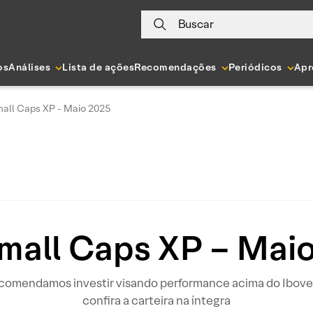
Buscar
os
Análises
Lista de ações
Recomendações
Periódicos
Apr
all Caps XP - Maio 2025
mall Caps XP – Mai
recomendamos investir visando performance acima do Iboves
confira a carteira na íntegra