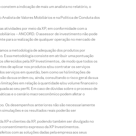
constem a indicação de mais um analista no relatório, o
Analista de Valores Mobiliários e na Política de Conduta dos
s atividades por meio da XP, em conformidade com a
Mobiliários – ANCORD. O assessor de investimento não pode
iente para a realização de qualquer operação no mercado de
lizamos a metodologia de adequação dos produtos por
to. Essa metodologia consiste em atribuir uma pontuação
tos oferecidos pela XP Investimentos, de modo que todos os
ntes de aplicar nos produtos e/ou contratar os serviços
 dos serviços em questão, bem como se há limitações de
o da sua ordem ou, ainda, consultando o risco geral da sua
m limitações em relação à quantidade e/ou volume financeiro
equada ao seu perfil. Em caso de dúvidas sobre o processo de
imáticas e o cenário macroeconômico podem afetar o
empo. Os desempenhos anteriores não são necessariamente
m simulações e os resultados reais poderão ser
 da XP e clientes da XP, podendo também ser divulgado no
évio consentimento expresso da XP Investimentos.
isfeitos com as soluções dadas pela empresa aos seus