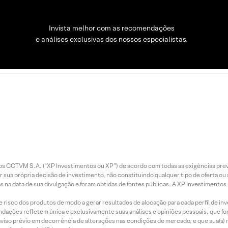
Invista melhor com as recomendações
e análises exclusivas dos nossos especialistas.
entos CCTVM S.A. (“XP Investimentos ou XP”) de acordo com todas as exigências p
r sua própria decisão de investimento, não constituindo qualquer tipo de oferta ou
s na data de sua divulgação e foram obtidas de fontes públicas. A XP Investimentos
e risco dos produtos de modo a gerar resultados de alocação para cada perfil de inv
mendações refletem única e exclusivamente suas análises e opiniões pessoais, que 
aviso prévio em decorrência de alterações nas condições de mercado, e que sua(s)