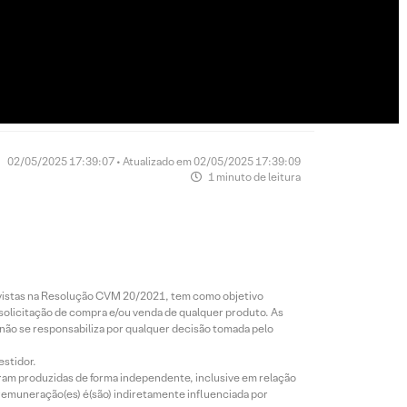
02/05/2025 17:39:07 • Atualizado em 02/05/2025 17:39:09
1 minuto de leitura
revistas na Resolução CVM 20/2021, tem como objetivo
 solicitação de compra e/ou venda de qualquer produto. As
 não se responsabiliza por qualquer decisão tomada pelo
estidor.
foram produzidas de forma independente, inclusive em relação
 remuneração(es) é(são) indiretamente influenciada por