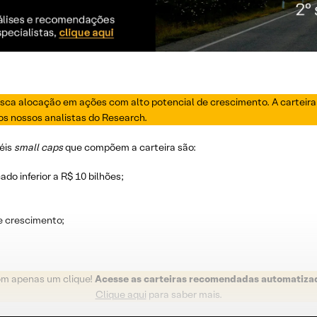
 busca alocação em ações com alto potencial de crescimento. A cartei
s nossos analistas do Research.
péis
small caps
que compõem a carteira são:
o inferior a R$ 10 bilhões;
 crescimento;
om apenas um clique!
Acesse as carteiras recomendadas automatiza
Clique aqui
para saber mais.