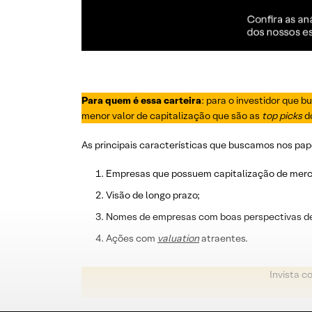
Para quem é essa carteira
: para o investidor que
menor valor de capitalização que são as
top picks
do
As principais características que buscamos nos pa
Empresas que possuem capitalização de mercad
Visão de longo prazo;
Nomes de empresas com boas perspectivas de
Ações com
valuation
atraentes.
Invista c