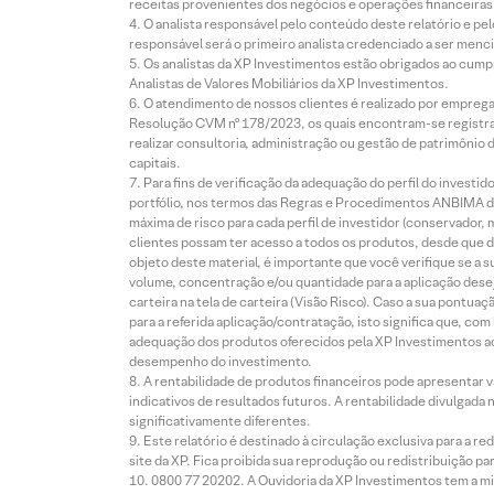
receitas provenientes dos negócios e operações financeiras 
O analista responsável pelo conteúdo deste relatório e pe
responsável será o primeiro analista credenciado a ser menci
Os analistas da XP Investimentos estão obrigados ao cumpr
Analistas de Valores Mobiliários da XP Investimentos.
O atendimento de nossos clientes é realizado por empreg
Resolução CVM nº 178/2023, os quais encontram-se registrad
realizar consultoria, administração ou gestão de patrimônio 
capitais.
Para fins de verificação da adequação do perfil do invest
portfólio, nos termos das Regras e Procedimentos ANBIMA de
máxima de risco para cada perfil de investidor (conservado
clientes possam ter acesso a todos os produtos, desde que de
objeto deste material, é importante que você verifique se a
volume, concentração e/ou quantidade para a aplicação dese
carteira na tela de carteira (Visão Risco). Caso a sua pontu
para a referida aplicação/contratação, isto significa que, co
adequação dos produtos oferecidos pela XP Investimentos ao
desempenho do investimento.
A rentabilidade de produtos financeiros pode apresentar
indicativos de resultados futuros. A rentabilidade divulgada
significativamente diferentes.
Este relatório é destinado à circulação exclusiva para a 
site da XP. Fica proibida sua reprodução ou redistribuição p
0800 77 20202. A Ouvidoria da XP Investimentos tem a mi