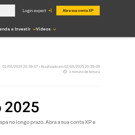
login expert
Abra sua conta XP
enda a Investir
Vídeos
02/05/2025 20:39:07 • Atualizado em 02/05/2025 20:39:09
1 minuto de leitura
o 2025
pa no longo prazo. Abra a sua conta XP e