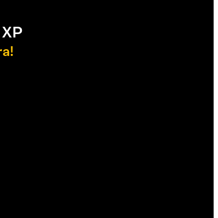
 XP
ra!