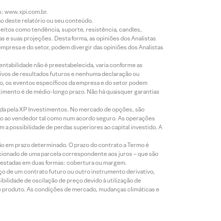
s: www.xpi.com.br.
ão deste relatório ou seu conteúdo.
eitos como tendência, suporte, resistência, candles,
s e suas projeções. Desta forma, as opiniões dos Analistas
presa e do setor, podem divergir das opiniões dos Analistas
entabilidade não é preestabelecida, varia conforme as
ivos de resultados futuros e nenhuma declaração ou
co, os eventos específicos da empresa e do setor podem
timento é de médio-longo prazo. Não há quaisquer garantias
icada pela XP Investimentos. No mercado de opções, são
mio ao vendedor tal como num acordo seguro. As operações
a possibilidade de perdas superiores ao capital investido. A
ão em prazo determinado. O prazo do contrato a Termo é
icionado de uma parcela correspondente aos juros – que são
prestadas em duas formas: cobertura ou margem.
o de um contrato futuro ou outro instrumento derivativo,
bilidade de oscilação de preço devido à utilização de
de produto. As condições de mercado, mudanças climáticas e