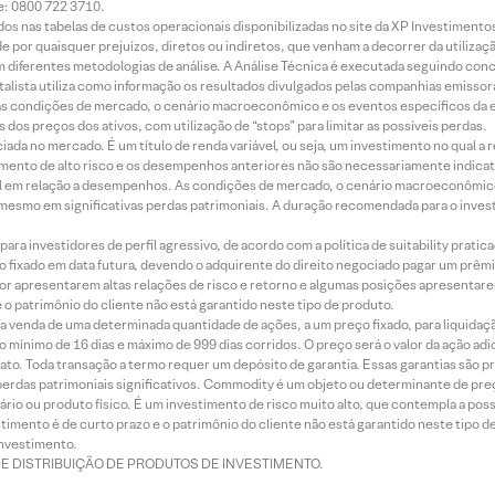
e: 0800 722 3710.
dos nas tabelas de custos operacionais disponibilizadas no site da XP Investimento
 por quaisquer prejuízos, diretos ou indiretos, que venham a decorrer da utilizaç
 diferentes metodologias de análise. A Análise Técnica é executada seguindo conc
alista utiliza como informação os resultados divulgados pelas companhias emissora
 condições de mercado, o cenário macroeconômico e os eventos específicos da em
dos preços dos ativos, com utilização de “stops” para limitar as possíveis perdas.
ada no mercado. É um título de renda variável, ou seja, um investimento no qual a r
mento de alto risco e os desempenhos anteriores não são necessariamente indicat
terial em relação a desempenhos. As condições de mercado, o cenário macroeconômi
mesmo em significativas perdas patrimoniais. A duração recomendada para o inves
ra investidores de perfil agressivo, de acordo com a política de suitability prat
 fixado em data futura, devendo o adquirente do direito negociado pagar um prê
or apresentarem altas relações de risco e retorno e algumas posições apresentarem 
o patrimônio do cliente não está garantido neste tipo de produto.
 venda de uma determinada quantidade de ações, a um preço fixado, para liquidaç
 mínimo de 16 dias e máximo de 999 dias corridos. O preço será o valor da ação ad
ato. Toda transação a termo requer um depósito de garantia. Essas garantias são 
rdas patrimoniais significativos. Commodity é um objeto ou determinante de preç
rio ou produto físico. É um investimento de risco muito alto, que contempla a possi
imento é de curto prazo e o patrimônio do cliente não está garantido neste tipo 
nvestimento.
DE DISTRIBUIÇÃO DE PRODUTOS DE INVESTIMENTO.