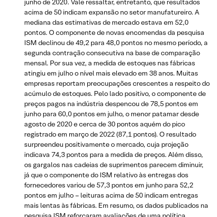
junho de 2020. Vale ressaltar, entretanto, que resultados
acima de 50 indicam expansão no setor manufatureiro. A
mediana das estimativas de mercado estava em 52,0
pontos. O componente de novas encomendas da pesquisa
ISM declinou de 49,2 para 48,0 pontos no mesmo período, a
segunda contração consecutiva na base de comparação
mensal. Por sua vez, a medida de estoques nas fábricas
atingiu em julho o nível mais elevado em 38 anos. Muitas
empresas reportam preocupações crescentes a respeito do
acúmulo de estoques. Pelo lado positivo, o componente de
preços pagos na indústria despencou de 78,5 pontos em
junho para 60,0 pontos em julho, o menor patamar desde
agosto de 2020 e cerca de 30 pontos aquém do pico
registrado em março de 2022 (87,1 pontos). O resultado
surpreendeu positivamente o mercado, cuja projeção
indicava 74,3 pontos para a medida de preços. Além disso,
os gargalos nas cadeias de suprimentos parecem diminuir,
já que o componente do ISM relativo às entregas dos
fornecedores variou de 57,3 pontos em junho para 52,2
pontos em julho – leituras acima de 50 indicam entregas
mais lentas às fábricas. Em resumo, os dados publicados na
pesquisa ISM reforçaram avaliações de uma política