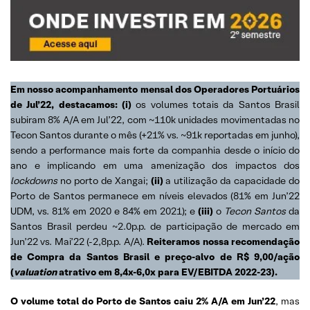
Em nosso acompanhamento mensal dos Operadores Portuários
de Jul’22, destacamos: (i)
os volumes totais da Santos Brasil
subiram 8% A/A em Jul’22, com ~110k unidades movimentadas no
Tecon Santos durante o mês (+21% vs. ~91k reportadas em junho),
sendo a performance mais forte da companhia desde o início do
ano e implicando em uma amenização dos impactos dos
lockdowns
no porto de Xangai;
(ii)
a utilização da capacidade do
Porto de Santos permanece em níveis elevados (81% em Jun’22
UDM, vs. 81% em 2020 e 84% em 2021); e
(iii)
o
Tecon Santos
da
Santos Brasil perdeu ~2.0p.p. de participação de mercado em
Jun’22 vs. Mai’22 (-2,8p.p. A/A).
Reiteramos nossa recomendação
de Compra da Santos Brasil e preço-alvo de R$ 9,00/ação
(
valuation
atrativo em 8,4x-6,0x para EV/EBITDA 2022-23).
O volume total do Porto de Santos caiu 2% A/A em Jun’22
, mas