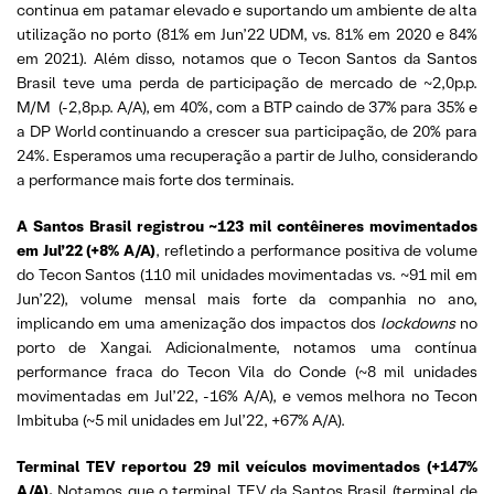
continua em patamar elevado e suportando um ambiente de alta
utilização no porto (81% em Jun’22 UDM, vs. 81% em 2020 e 84%
em 2021). Além disso, notamos que o Tecon Santos da Santos
Brasil teve uma perda de participação de mercado de ~2,0p.p.
M/M (-2,8p.p. A/A), em 40%, com a BTP caindo de 37% para 35% e
a DP World continuando a crescer sua participação, de 20% para
24%. Esperamos uma recuperação a partir de Julho, considerando
a performance mais forte dos terminais.
A Santos Brasil registrou ~123 mil contêineres movimentados
em Jul’22 (+8% A/A)
, refletindo a performance positiva de volume
do Tecon Santos (110 mil unidades movimentadas vs. ~91 mil em
Jun’22), volume mensal mais forte da companhia no ano,
implicando em uma amenização dos impactos dos
lockdowns
no
porto de Xangai. Adicionalmente, notamos uma contínua
performance fraca do Tecon Vila do Conde (~8 mil unidades
movimentadas em Jul’22, -16% A/A), e vemos melhora no Tecon
Imbituba (~5 mil unidades em Jul’22, +67% A/A).
Terminal TEV reportou 29 mil veículos movimentados (+147%
A/A).
Notamos que o terminal TEV da Santos Brasil (terminal de