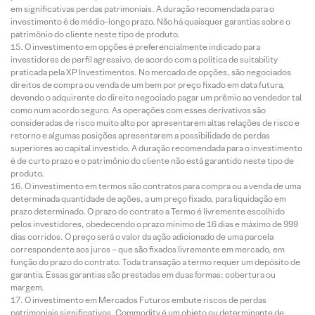
em significativas perdas patrimoniais. A duração recomendada para o
investimento é de médio-longo prazo. Não há quaisquer garantias sobre o
patrimônio do cliente neste tipo de produto.
O investimento em opções é preferencialmente indicado para
investidores de perfil agressivo, de acordo com a política de suitability
praticada pela XP Investimentos. No mercado de opções, são negociados
direitos de compra ou venda de um bem por preço fixado em data futura,
devendo o adquirente do direito negociado pagar um prêmio ao vendedor tal
como num acordo seguro. As operações com esses derivativos são
consideradas de risco muito alto por apresentarem altas relações de risco e
retorno e algumas posições apresentarem a possibilidade de perdas
superiores ao capital investido. A duração recomendada para o investimento
é de curto prazo e o patrimônio do cliente não está garantido neste tipo de
produto.
O investimento em termos são contratos para compra ou a venda de uma
determinada quantidade de ações, a um preço fixado, para liquidação em
prazo determinado. O prazo do contrato a Termo é livremente escolhido
pelos investidores, obedecendo o prazo mínimo de 16 dias e máximo de 999
dias corridos. O preço será o valor da ação adicionado de uma parcela
correspondente aos juros – que são fixados livremente em mercado, em
função do prazo do contrato. Toda transação a termo requer um depósito de
garantia. Essas garantias são prestadas em duas formas: cobertura ou
margem.
O investimento em Mercados Futuros embute riscos de perdas
patrimoniais significativos. Commodity é um objeto ou determinante de