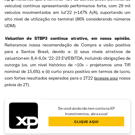
veículos) continua apresentando performance forte, com 29 mil
veículos movimentados em Jul’22 (+147% A/A), suportando um
alto nível de utilização no terminal (86% considerando números
UDM).
Valuation
de STBP3 continua atrativo, em nossa opinião.
Reiteramos nossa recomendação de Compra e visão positiva
para a Santos Brasil, devido a: (i) seus níveis atrativos de
valuation
em 8,4-6,0x ’22-23 EV/EBITDA, incluindo obrigações de
outorga (vs. um nível histórico de ~10x – projetamos uma TIR
nominal de 15,6%); e (ii) curto prazo positivo em termos de lucro,
com fortes resultados esperados para o 2T22 (
acesse aqui
nossa
prévia do 2T).
Se você ainda não tem conta na XP
Investimentos, abra a sua!
CLIQUE AQUI