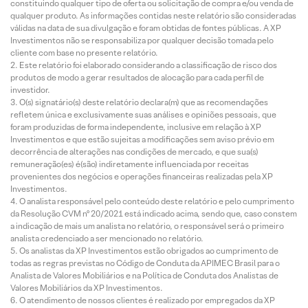
constituindo qualquer tipo de oferta ou solicitação de compra e/ou venda de
qualquer produto. As informações contidas neste relatório são consideradas
válidas na data de sua divulgação e foram obtidas de fontes públicas. A XP
Investimentos não se responsabiliza por qualquer decisão tomada pelo
cliente com base no presente relatório.
Este relatório foi elaborado considerando a classificação de risco dos
produtos de modo a gerar resultados de alocação para cada perfil de
investidor.
O(s) signatário(s) deste relatório declara(m) que as recomendações
refletem única e exclusivamente suas análises e opiniões pessoais, que
foram produzidas de forma independente, inclusive em relação à XP
Investimentos e que estão sujeitas a modificações sem aviso prévio em
decorrência de alterações nas condições de mercado, e que sua(s)
remuneração(es) é(são) indiretamente influenciada por receitas
provenientes dos negócios e operações financeiras realizadas pela XP
Investimentos.
O analista responsável pelo conteúdo deste relatório e pelo cumprimento
da Resolução CVM nº 20/2021 está indicado acima, sendo que, caso constem
a indicação de mais um analista no relatório, o responsável será o primeiro
analista credenciado a ser mencionado no relatório.
Os analistas da XP Investimentos estão obrigados ao cumprimento de
todas as regras previstas no Código de Conduta da APIMEC Brasil para o
Analista de Valores Mobiliários e na Política de Conduta dos Analistas de
Valores Mobiliários da XP Investimentos.
O atendimento de nossos clientes é realizado por empregados da XP