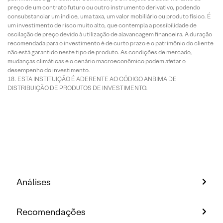
preço de um contrato futuro ou outro instrumento derivativo, podendo
consubstanciar um índice, uma taxa, um valor mobiliário ou produto físico. É
um investimento de risco muito alto, que contempla a possibilidade de
oscilação de preço devido à utilização de alavancagem financeira. A duração
recomendada para o investimento é de curto prazo e o patrimônio do cliente
não está garantido neste tipo de produto. As condições de mercado,
mudanças climáticas e o cenário macroeconômico podem afetar o
desempenho do investimento.
ESTA INSTITUIÇÃO É ADERENTE AO CÓDIGO ANBIMA DE
DISTRIBUIÇÃO DE PRODUTOS DE INVESTIMENTO.
Análises
Recomendações