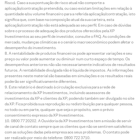
Risco). Caso a sua pontuação de risco atual não comporte a
aplicação/contratação pretendida, ou caso existam limitações em relação à
quantidade e/ou volume financeiro para a referida aplicação/contratação, isto
significa que, com base na composição atual da sua carteira, esta
aplicação/contratação não está adequada ao seu perfil. Em caso de dúvidas
sobre o processo de adequação dos produtos oferecidos pela XP
Investimentos ao seu perfil de investidor, consulte o FAQ. As condições de
mercado, mudanças climáticas e o cenário macroeconômico podem afetar o
desempenho do investimento.
A rentabilidade de produtos financeiros pode apresentar variações e seu
preço ou valor pode aumentar ou diminuir num curto espaço de tempo. Os
desempenhos anteriores não são necessariamente indicativos de resultados
futuros. A rentabilidade divulgada não é líquida de impostos. As informações
presentes neste material são baseadas em simulações e os resultados reais
poderão ser significativamente diferentes.
Este relatório é destinado à circulação exclusiva para a rede de
relacionamento da XP Investimentos, incluindo assessores de
investimentos da XP e clientes da XP, podendo também ser divulgado no site
da XP. Fica proibida sua reprodução ou redistribuição para qualquer pessoa,
no todo ou em parte, qualquer que seja o propósito, sem o prévio
consentimento expresso da XP Investimentos.
0800 77 20202. A Ouvidoria da XP Investimentos tem a missão de servir
de canal de contato sempre que os clientes que não se sentirem satisfeitos
com as soluções dadas pela empresa aos seus problemas. O contato pode
ser realizado por meio do telefone: 0800 722 3710.