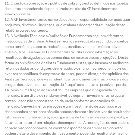
O custo da operação e a política de cobrança estão definidos nas tabelas
de custos operacionais disponibilizadas no site da XP Investimentos:
www.xpi.com.br.
A XP Investimentos se exime de qualquer responsabilidade por quaisquer
prejuízos, diretos ou indiretos, que venham a decorrer da utilização deste
relatório ou seu conteúdo.
A Avaliação Técnica e a Avaliação de Fundamentos seguem diferentes
metodologias de análise. A Análise Técnica é executada seguindo conceitos
como tendência, suporte, resistência, candles, volumes, médias móveis
entre outros. Já a Análise Fundamentalista utiliza como informação os
resultados divulgados pelas companhias emissoras e suas projeções. Desta
forma, as opiniões dos Analistas Fundamentalistas, que buscam os melhores
retornos dadas as condições de mercado, o cenário macroeconômico e os
eventos específicos da empresa e do setor, podem divergir das opiniões dos
Analistas Técnicos, que visam identificar os movimentos mais prováveis dos
preços dos ativos, com utilização de “stops” para limitar as possíveis perdas.
Ação é uma fração do capital de uma empresa que é negociada no
mercado. É um título de renda variável, ou seja, um investimento no qual a
rentabilidade não é preestabelecida, varia conforme as cotações de
mercado. O investimento em ações é um investimento de alto risco e os
desempenhos anteriores não são necessariamente indicativos de resultados
futuros e nenhuma declaração ou garantia, de forma expressa ou implícita, é
feita neste material em relação a desempenhos. As condições de mercado, o
cenário macroeconômico, os eventos específicos da empresa e do setor
podem afetar o desempenho do investimento, podendo resultar até mesmo