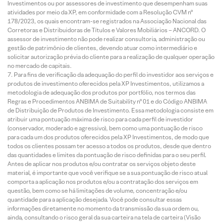
Investimentos ou por assessores de investimento que desempenham suas
atividades por meio da XP, em conformidade com a Resolução CVM nº
178/2023, os quais encontram-se registrados na Associação Nacional das
Corretoras e Distribuidoras de Títulos e Valores Mobiliários – ANCORD. O
assessor de investimento não pode realizar consultoria, administração ou
gestão de patrimônio de clientes, devendo atuar como intermediário e
solicitar autorização prévia do cliente para a realização de qualquer operação
no mercado de capitais.
Para fins de verificação da adequação do perfil do investidor aos serviços e
produtos de investimento oferecidos pela XP Investimentos, utilizamos a
metodologia de adequação dos produtos por portfólio, nos termos das
Regras e Procedimentos ANBIMA de Suitability nº 01 e do Código ANBIMA
de Distribuição de Produtos de Investimento. Essa metodologia consiste em
atribuir uma pontuação máxima de risco para cada perfil de investidor
(conservador, moderado e agressivo), bem como uma pontuação de risco
para cada um dos produtos oferecidos pela XP Investimentos, de modo que
todos os clientes possam ter acesso a todos os produtos, desde que dentro
das quantidades e limites da pontuação de risco definidas para o seu perfil.
Antes de aplicar nos produtos e/ou contratar os serviços objeto deste
material, é importante que você verifique se a sua pontuação de risco atual
comporta a aplicação nos produtos e/ou a contratação dos serviços em
questão, bem como se há limitações de volume, concentração e/ou
quantidade para a aplicação desejada. Você pode consultar essas
informações diretamente no momento da transmissão da sua ordem ou,
ainda, consultando o risco geral da sua carteira na tela de carteira (Visão