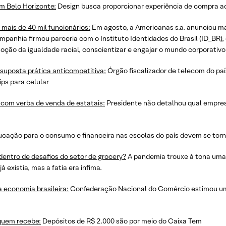
m Belo Horizonte:
Design busca proporcionar experiência de compra 
 mais de 40 mil funcionários:
Em agosto, a Americanas s.a. anunciou mai
anhia firmou parceria com o Instituto Identidades do Brasil (ID_BR), o
oção da igualdade racial, conscientizar e engajar o mundo corporativo
suposta prática anticompetitiva:
Órgão fiscalizador de telecom do país
ips para celular
 com verba de venda de estatais:
Presidente não detalhou qual empres
cação para o consumo e financeira nas escolas do país devem se torna
entro de desafios do setor de grocery?
A pandemia trouxe à tona uma 
 existia, mas a fatia era ínfima.
 economia brasileira:
Confederação Nacional do Comércio estimou um
 quem recebe:
Depósitos de R$ 2.000 são por meio do Caixa Tem