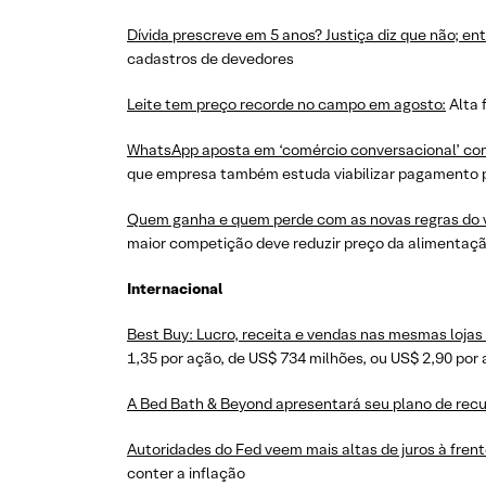
Dívida prescreve em 5 anos? Justiça diz que não; en
cadastros de devedores
Leite tem preço recorde no campo em agosto:
Alta 
WhatsApp aposta em ‘comércio conversacional’ como
que empresa também estuda viabilizar pagamento pel
Quem ganha e quem perde com as novas regras do 
maior competição deve reduzir preço da alimentaç
Internacional
Best Buy: Lucro, receita e vendas nas mesmas loja
1,35 por ação, de US$ 734 milhões, ou US$ 2,90 po
A Bed Bath & Beyond apresentará seu plano de recu
Autoridades do Fed veem mais altas de juros à frent
conter a inflação