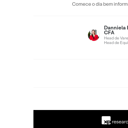
Comece o dia bem informad
Danniela 
CFA
Head de Vare
Head de Equi