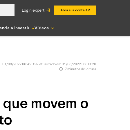
login expert
Abra sua conta XP
enda a Investir
Vídeos
01/08/2022 06:42:19 • Atualizado em 31/08/2022 08:03:20
7 minutos de leitura
as que movem o
to