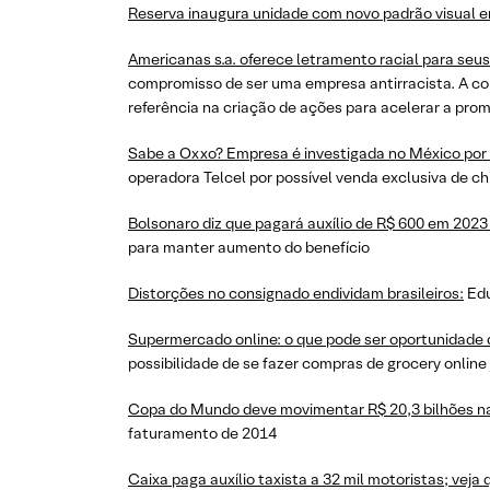
Reserva inaugura unidade com novo padrão visual e
Americanas s.a. oferece letramento racial para seus
compromisso de ser uma empresa antirracista. A comp
referência na criação de ações para acelerar a prom
Sabe a Oxxo? Empresa é investigada no México por 
operadora Telcel por possível venda exclusiva de ch
Bolsonaro diz que pagará auxílio de R$ 600 em 2023
para manter aumento do benefício
Distorções no consignado endividam brasileiros:
Edu
Supermercado online: o que pode ser oportunidade d
possibilidade de se fazer compras de grocery online já
Copa do Mundo deve movimentar R$ 20,3 bilhões na
faturamento de 2014
Caixa paga auxílio taxista a 32 mil motoristas; veja