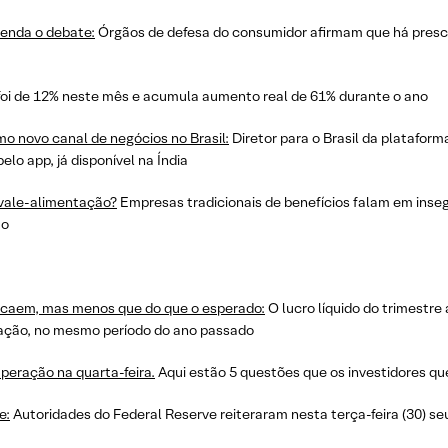
tenda o debate:
Órgãos de defesa do consumidor afirmam que há prescr
foi de 12% neste mês e acumula aumento real de 61% durante o ano
 novo canal de negócios no Brasil:
Diretor para o Brasil da platafor
o app, já disponível na Índia
vale-alimentação?
Empresas tradicionais de benefícios falam em inse
ão
s caem, mas menos que do que o esperado:
O lucro líquido do trimestre
r ação, no mesmo período do ano passado
peração na quarta-feira.
Aqui estão 5 questões que os investidores qu
e:
Autoridades do Federal Reserve reiteraram nesta terça-feira (30) se