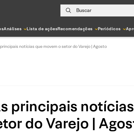
Buscar
os
Análises
Lista de ações
Recomendações
Periódicos
Apr
principais notícias que movem o setor do Varejo | Agosto
s principais notíci
etor do Varejo | Agos