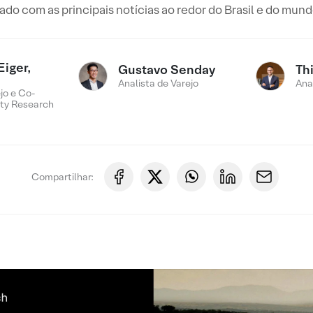
o com as principais notícias ao redor do Brasil e do mun
Eiger,
Gustavo Senday
Th
Analista de Varejo
Ana
jo e Co-
ty Research
Compartilhar: