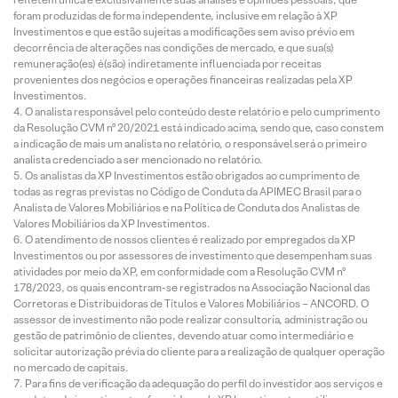
foram produzidas de forma independente, inclusive em relação à XP
Investimentos e que estão sujeitas a modificações sem aviso prévio em
decorrência de alterações nas condições de mercado, e que sua(s)
remuneração(es) é(são) indiretamente influenciada por receitas
provenientes dos negócios e operações financeiras realizadas pela XP
Investimentos.
O analista responsável pelo conteúdo deste relatório e pelo cumprimento
da Resolução CVM nº 20/2021 está indicado acima, sendo que, caso constem
a indicação de mais um analista no relatório, o responsável será o primeiro
analista credenciado a ser mencionado no relatório.
Os analistas da XP Investimentos estão obrigados ao cumprimento de
todas as regras previstas no Código de Conduta da APIMEC Brasil para o
Analista de Valores Mobiliários e na Política de Conduta dos Analistas de
Valores Mobiliários da XP Investimentos.
O atendimento de nossos clientes é realizado por empregados da XP
Investimentos ou por assessores de investimento que desempenham suas
atividades por meio da XP, em conformidade com a Resolução CVM nº
178/2023, os quais encontram-se registrados na Associação Nacional das
Corretoras e Distribuidoras de Títulos e Valores Mobiliários – ANCORD. O
assessor de investimento não pode realizar consultoria, administração ou
gestão de patrimônio de clientes, devendo atuar como intermediário e
solicitar autorização prévia do cliente para a realização de qualquer operação
no mercado de capitais.
Para fins de verificação da adequação do perfil do investidor aos serviços e