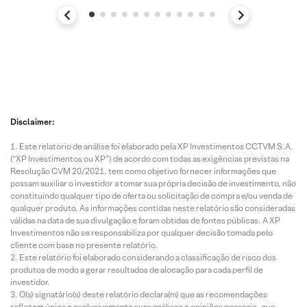
Disclaimer:
Este relatório de análise foi elaborado pela XP Investimentos CCTVM S.A.
(“XP Investimentos ou XP”) de acordo com todas as exigências previstas na
Resolução CVM 20/2021, tem como objetivo fornecer informações que
possam auxiliar o investidor a tomar sua própria decisão de investimento, não
constituindo qualquer tipo de oferta ou solicitação de compra e/ou venda de
qualquer produto. As informações contidas neste relatório são consideradas
válidas na data de sua divulgação e foram obtidas de fontes públicas. A XP
Investimentos não se responsabiliza por qualquer decisão tomada pelo
cliente com base no presente relatório.
Este relatório foi elaborado considerando a classificação de risco dos
produtos de modo a gerar resultados de alocação para cada perfil de
investidor.
O(s) signatário(s) deste relatório declara(m) que as recomendações
refletem única e exclusivamente suas análises e opiniões pessoais, que