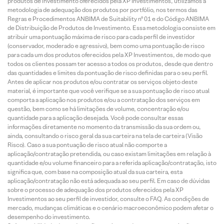
produtos de investimento oferecidos pela XP Investimentos, utilizamos a
metodologia de adequação dos produtos por portfólio, nos termos das
Regras e Procedimentos ANBIMA de Suitability nº 01 e do Código ANBIMA
de Distribuição de Produtos de Investimento. Essa metodologia consiste em
atribuir uma pontuação máxima de risco para cada perfil de investidor
(conservador, moderado e agressivo), bem como uma pontuação de risco
para cada um dos produtos oferecidos pela XP Investimentos, de modo que
todos os clientes possam ter acesso a todos os produtos, desde que dentro
das quantidades e limites da pontuação de risco definidas para o seu perfil.
Antes de aplicar nos produtos e/ou contratar os serviços objeto deste
material, é importante que você verifique se a sua pontuação de risco atual
comporta a aplicação nos produtos e/ou a contratação dos serviços em
questão, bem como se há limitações de volume, concentração e/ou
quantidade para a aplicação desejada. Você pode consultar essas
informações diretamente no momento da transmissão da sua ordem ou,
ainda, consultando o risco geral da sua carteira na tela de carteira (Visão
Risco). Caso a sua pontuação de risco atual não comporte a
aplicação/contratação pretendida, ou caso existam limitações em relação à
quantidade e/ou volume financeiro para a referida aplicação/contratação, isto
significa que, com base na composição atual da sua carteira, esta
aplicação/contratação não está adequada ao seu perfil. Em caso de dúvidas
sobre o processo de adequação dos produtos oferecidos pela XP
Investimentos ao seu perfil de investidor, consulte o FAQ. As condições de
mercado, mudanças climáticas e o cenário macroeconômico podem afetar o
desempenho do investimento.