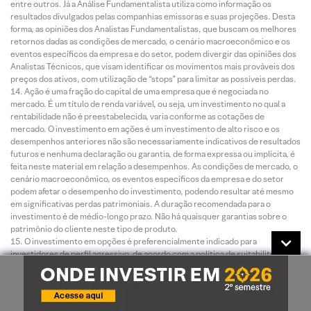
entre outros. Já a Análise Fundamentalista utiliza como informação os
resultados divulgados pelas companhias emissoras e suas projeções. Desta
forma, as opiniões dos Analistas Fundamentalistas, que buscam os melhores
retornos dadas as condições de mercado, o cenário macroeconômico e os
eventos específicos da empresa e do setor, podem divergir das opiniões dos
Analistas Técnicos, que visam identificar os movimentos mais prováveis dos
preços dos ativos, com utilização de “stops” para limitar as possíveis perdas.
Ação é uma fração do capital de uma empresa que é negociada no
mercado. É um título de renda variável, ou seja, um investimento no qual a
rentabilidade não é preestabelecida, varia conforme as cotações de
mercado. O investimento em ações é um investimento de alto risco e os
desempenhos anteriores não são necessariamente indicativos de resultados
futuros e nenhuma declaração ou garantia, de forma expressa ou implícita, é
feita neste material em relação a desempenhos. As condições de mercado, o
cenário macroeconômico, os eventos específicos da empresa e do setor
podem afetar o desempenho do investimento, podendo resultar até mesmo
em significativas perdas patrimoniais. A duração recomendada para o
investimento é de médio-longo prazo. Não há quaisquer garantias sobre o
patrimônio do cliente neste tipo de produto.
O investimento em opções é preferencialmente indicado para
investidores de perfil agressivo, de acordo com a política de suitability
praticada pela XP Investimentos. No mercado de opções, são negociados
direitos de compra ou venda de um bem por preço fixado em data futura,
devendo o adquirente do direito negociado pagar um prêmio ao vendedor tal
como num acordo seguro. As operações com esses derivativos são