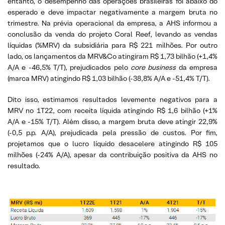
entanto, o desempenho das operações brasileiras foi abaixo do
esperado e deve impactar negativamente a margem bruta no
trimestre. Na prévia operacional da empresa, a AHS informou a
conclusão da venda do projeto Coral Reef, levando as vendas
líquidas (%MRV) da subsidiária para R$ 221 milhões. Por outro
lado, os lançamentos da MRV&Co atingiram R$ 1,73 bilhão (+1,4%
A/A e -46,5% T/T), prejudicados pelo
core business
da empresa
(marca MRV) atingindo R$ 1,03 bilhão (-38,8% A/A e -51,4% T/T).
Dito isso, estimamos resultados levemente negativos para a
MRV no 1T22, com receita líquida atingindo R$ 1,6 bilhão (+1%
A/A e -15% T/T). Além disso, a margem bruta deve atingir 22,9%
(-0,5 p.p. A/A), prejudicada pela pressão de custos. Por fim,
projetamos que o lucro líquido desacelere atingindo R$ 105
milhões (-24% A/A), apesar da contribuição positiva da AHS no
resultado.