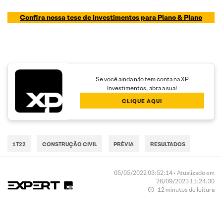
Confira nossa tese de investimentos para
Plano & Plano
Se você ainda não tem conta na XP
Investimentos, abra a sua!
CLIQUE AQUI
1T22
CONSTRUÇÃO CIVIL
PRÉVIA
RESULTADOS
05/05/2022 03:52:14 • Atualizado em
26/09/2023 11:24:30
12 minutos de leitura