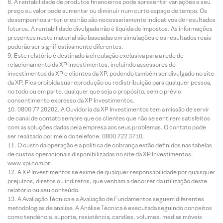
A rentabilidade de produtos financeiros pode apresentar variações e seu
preço ou valor pode aumentar ou diminuir num curto espaço de tempo. Os
desempenhos anteriores não são necessariamente indicativos de resultados
futuros. A rentabilidade divulgada não é líquida de impostos. As informações
presentes neste material são baseadas em simulações e os resultados reais
poderão ser significativamente diferentes.
Este relatório é destinado à circulação exclusiva para a rede de
relacionamento da XP Investimentos, incluindo assessores de
investimentos da XP e clientes da XP, podendo também ser divulgado no site
da XP. Fica proibida sua reprodução ou redistribuição para qualquer pessoa,
no todo ou em parte, qualquer que seja o propósito, sem o prévio
consentimento expresso da XP Investimentos.
0800 77 20202. A Ouvidoria da XP Investimentos tem a missão de servir
de canal de contato sempre que os clientes que não se sentirem satisfeitos
com as soluções dadas pela empresa aos seus problemas. O contato pode
ser realizado por meio do telefone: 0800 722 3710.
O custo da operação e a política de cobrança estão definidos nas tabelas
de custos operacionais disponibilizadas no site da XP Investimentos:
www.xpi.com.br.
A XP Investimentos se exime de qualquer responsabilidade por quaisquer
prejuízos, diretos ou indiretos, que venham a decorrer da utilização deste
relatório ou seu conteúdo.
A Avaliação Técnica e a Avaliação de Fundamentos seguem diferentes
metodologias de análise. A Análise Técnica é executada seguindo conceitos
como tendência, suporte, resistência, candles, volumes, médias móveis