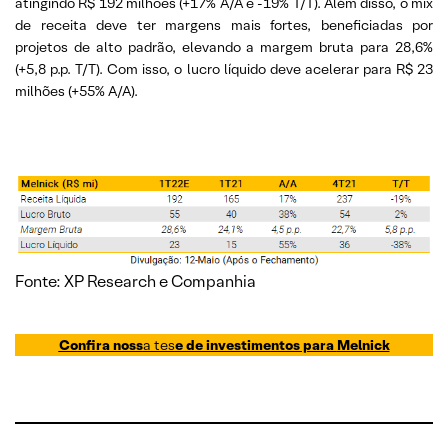
atingindo R$ 192 milhões (+17% A/A e -19% T/T). Além disso, o mix
de receita deve ter margens mais fortes, beneficiadas por
projetos de alto padrão, elevando a margem bruta para 28,6%
(+5,8 p.p. T/T). Com isso, o lucro líquido deve acelerar para R$ 23
milhões (+55% A/A).
Fonte: XP Research e Companhia
Co
nfira noss
a tes
e de investime
ntos para
Melnick