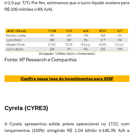
(+2,0 p.p. T/T). Por fim, estimamos que o lucro líquido acelere para
R$ 206 milhões (+8% A/A).
Fonte: XP Research e Companhia
Confira nossa tese de investimentos para JHSF
Cyrela (CYRE3)
A Cyrela apresentou sólida prévia operacional no 1T22, com
lançamentos (100%) atingindo R$ 1,04 bilhão (+146,3% A/A e