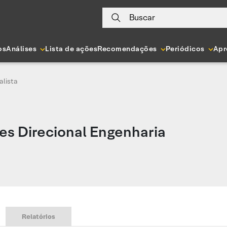
Buscar
os
Análises
Lista de ações
Recomendações
Periódicos
Apr
alista
es Direcional Engenharia
Relatórios