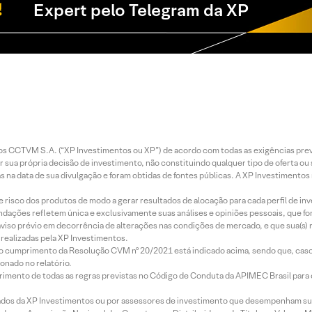
Expert pelo Telegram da XP
entos CCTVM S.A. (“XP Investimentos ou XP”) de acordo com todas as exigências p
r sua própria decisão de investimento, não constituindo qualquer tipo de oferta ou
s na data de sua divulgação e foram obtidas de fontes públicas. A XP Investimentos
e risco dos produtos de modo a gerar resultados de alocação para cada perfil de inv
mendações refletem única e exclusivamente suas análises e opiniões pessoais, que 
aviso prévio em decorrência de alterações nas condições de mercado, e que sua(s)
realizadas pela XP Investimentos.
lo cumprimento da Resolução CVM nº 20/2021 está indicado acima, sendo que, caso 
onado no relatório.
imento de todas as regras previstas no Código de Conduta da APIMEC Brasil para o 
ados da XP Investimentos ou por assessores de investimento que desempenham sua