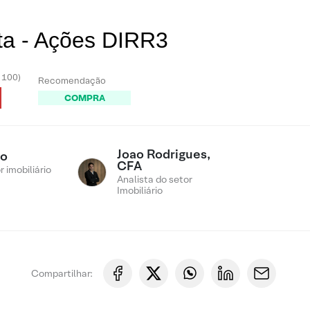
ta - Ações DIRR3
- 100)
Recomendação
COMPRA
Joao Rodrigues,
ro
CFA
 imobiliário
Analista do setor
Imobiliário
Compartilhar: