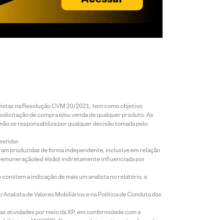
revistas na Resolução CVM 20/2021, tem como objetivo
 solicitação de compra e/ou venda de qualquer produto. As
 não se responsabiliza por qualquer decisão tomada pelo
estidor.
foram produzidas de forma independente, inclusive em relação
 remuneração(es) é(são) indiretamente influenciada por
constem a indicação de mais um analista no relatório, o
Analista de Valores Mobiliários e na Política de Conduta dos
s atividades por meio da XP, em conformidade com a