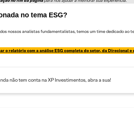
iação no fim da página
para nos ajudar a melhorar sua experiência
.
cionada no tema ESG?
 dos nossos analistas fundamentalistas, temos um time dedicado ao 
ar o relatório com a análise ESG completa do setor, da Direcional 
inda não tem conta na XP Investimentos, abra a sua!