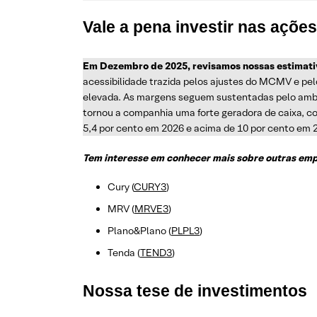
Vale a pena investir nas açõe
Em Dezembro de 2025, revisamos nossas estimativ
acessibilidade trazida pelos ajustes do MCMV e p
elevada. As margens seguem sustentadas pelo ambient
tornou a companhia uma forte geradora de caixa, co
5,4 por cento em 2026 e acima de 10 por cento em 
Tem interesse em conhecer mais sobre outras empr
Cury (
CURY3
)
MRV (
MRVE3
)
Plano&Plano (
PLPL3
)
Tenda (
TEND3
)
Nossa tese de investimentos