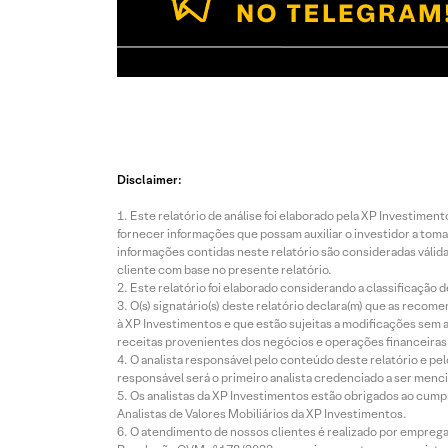
Disclaimer:
Este relatório de análise foi elaborado pela XP Investim
fornecer informações que possam auxiliar o investidor a toma
informações contidas neste relatório são consideradas válida
cliente com base no presente relatório.
Este relatório foi elaborado considerando a classificação d
O(s) signatário(s) deste relatório declara(m) que as reco
à XP Investimentos e que estão sujeitas a modificações sem 
receitas provenientes dos negócios e operações financeiras 
O analista responsável pelo conteúdo deste relatório e pe
responsável será o primeiro analista credenciado a ser menci
Os analistas da XP Investimentos estão obrigados ao cumpr
Analistas de Valores Mobiliários da XP Investimentos.
O atendimento de nossos clientes é realizado por empreg