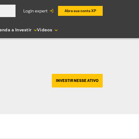
login expert
Abra sua conta XP
enda a Investir
Vídeos
INVESTIR NESSE ATIVO