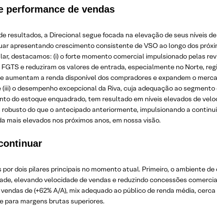
te performance de vendas
de resultados, a Direcional segue focada na elevação de seus nívei
nuar apresentando crescimento consistente de VSO ao longo dos próx
ular, destacamos: (i) o forte momento comercial impulsionado pelas 
FGTS e reduziram os valores de entrada, especialmente no Norte, regi
que aumentam a renda disponível dos compradores e expandem o mercad
e (iii) o desempenho excepcional da Riva, cuja adequação ao segment
ento do estoque enquadrado, tem resultado em níveis elevados de vel
robusto do que o antecipado anteriormente, impulsionando a continu
da mais elevados nos próximos anos, em nossa visão.
continuar
or dois pilares principais no momento atual. Primeiro, o ambiente d
dade, elevando velocidade de vendas e reduzindo concessões comercia
vendas de (+62% A/A), mix adequado ao público de renda média, cerca 
e para margens brutas superiores.