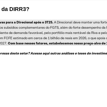
s da DIRR3?
as para a Direcional após o 3T25.
A Direcional deve manter uma fort
elos subsídios complementares do FGTS, além do forte desempenho da 
e de demanda favorável, pelo portfólio mais rentável da Riva e pela d
m FCFE estimado em cerca de 1 bilhão de reais em 2026, o que apoia d
2027.
Com base nesses fatores, estabelecemos nosso preço‑alvo de 2
esas deste setor? Acesse aqui outras análises e teses de investime