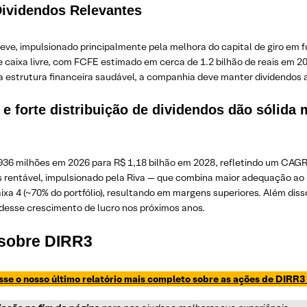
Dividendos Relevantes
leve, impulsionado principalmente pela melhora do capital de giro em 
de caixa livre, com FCFE estimado em cerca de 1.2 bilhão de reais em
a estrutura financeira saudável, a companhia deve manter dividendos
 e forte distribuição de dividendos dão sólid
 936 milhões em 2026 para R$ 1,18 bilhão em 2028, refletindo um CAGR
 rentável, impulsionado pela Riva — que combina maior adequação ao p
 4 (~70% do portfólio), resultando em margens superiores. Além disso,
desse crescimento de lucro nos próximos anos.
 sobre DIRR3
se o nosso último relatório mais completo sobre as ações de DIRR3