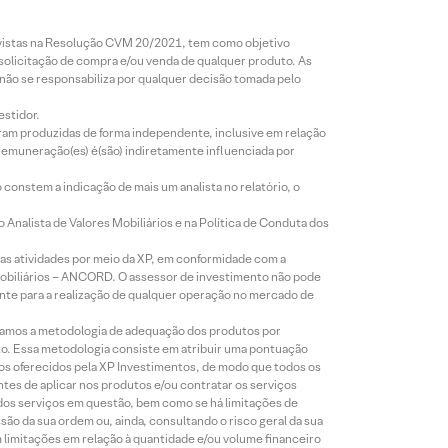
revistas na Resolução CVM 20/2021, tem como objetivo
 solicitação de compra e/ou venda de qualquer produto. As
 não se responsabiliza por qualquer decisão tomada pelo
estidor.
foram produzidas de forma independente, inclusive em relação
 remuneração(es) é(são) indiretamente influenciada por
constem a indicação de mais um analista no relatório, o
Analista de Valores Mobiliários e na Política de Conduta dos
s atividades por meio da XP, em conformidade com a
Mobiliários – ANCORD. O assessor de investimento não pode
iente para a realização de qualquer operação no mercado de
lizamos a metodologia de adequação dos produtos por
to. Essa metodologia consiste em atribuir uma pontuação
tos oferecidos pela XP Investimentos, de modo que todos os
ntes de aplicar nos produtos e/ou contratar os serviços
 dos serviços em questão, bem como se há limitações de
o da sua ordem ou, ainda, consultando o risco geral da sua
m limitações em relação à quantidade e/ou volume financeiro