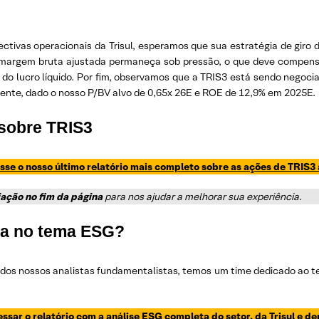
ctivas operacionais da Trisul, esperamos que sua estratégia de giro 
margem bruta ajustada permaneça sob pressão, o que deve compensar
do lucro líquido. Por fim, observamos que a TRIS3 está sendo negoc
rente, dado o nosso P/BV alvo de 0,65x 26E e ROE de 12,9% em 2025E.
sobre TRIS3
sse o nosso último relatório mais completo sobre as ações de TRIS3 
iação no fim da página
para nos ajudar a melhorar sua experiência
.
da no tema ESG?
 dos nossos analistas fundamentalistas, temos um time dedicado ao 
essar o relatório com a análise ESG completa do setor, da Trisul e d