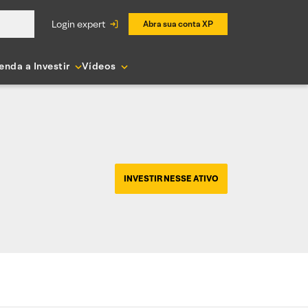
login expert
Abra sua conta XP
enda a Investir
Vídeos
INVESTIR NESSE ATIVO