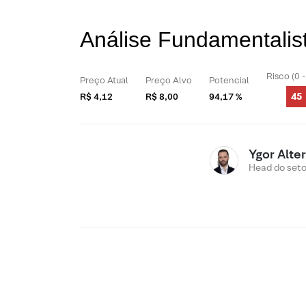
Análise Fundamentalis
Risco (0 
Preço Atual
Preço Alvo
Potencial
45
R$ 4,12
R$ 8,00
94,17 %
Ygor Alte
Head do setor