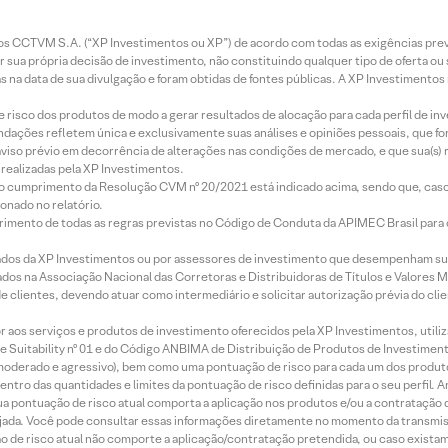
entos CCTVM S.A. (“XP Investimentos ou XP”) de acordo com todas as exigências p
r sua própria decisão de investimento, não constituindo qualquer tipo de oferta ou
s na data de sua divulgação e foram obtidas de fontes públicas. A XP Investimentos
e risco dos produtos de modo a gerar resultados de alocação para cada perfil de inv
mendações refletem única e exclusivamente suas análises e opiniões pessoais, que 
aviso prévio em decorrência de alterações nas condições de mercado, e que sua(s)
realizadas pela XP Investimentos.
lo cumprimento da Resolução CVM nº 20/2021 está indicado acima, sendo que, caso 
onado no relatório.
imento de todas as regras previstas no Código de Conduta da APIMEC Brasil para o 
ados da XP Investimentos ou por assessores de investimento que desempenham sua
os na Associação Nacional das Corretoras e Distribuidoras de Títulos e Valores 
de clientes, devendo atuar como intermediário e solicitar autorização prévia do cl
idor aos serviços e produtos de investimento oferecidos pela XP Investimentos, uti
 Suitability nº 01 e do Código ANBIMA de Distribuição de Produtos de Investimen
r, moderado e agressivo), bem como uma pontuação de risco para cada um dos produ
ntro das quantidades e limites da pontuação de risco definidas para o seu perfil. A
 sua pontuação de risco atual comporta a aplicação nos produtos e/ou a contratação
jada. Você pode consultar essas informações diretamente no momento da transmissã
ação de risco atual não comporte a aplicação/contratação pretendida, ou caso exista