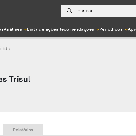
Buscar
os
Análises
Lista de ações
Recomendações
Periódicos
Apr
lista
s Trisul
Relatórios