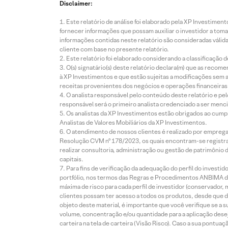
Disclaimer:
Este relatório de análise foi elaborado pela XP Investim
fornecer informações que possam auxiliar o investidor a toma
informações contidas neste relatório são consideradas válida
cliente com base no presente relatório.
Este relatório foi elaborado considerando a classificação d
O(s) signatário(s) deste relatório declara(m) que as reco
à XP Investimentos e que estão sujeitas a modificações sem 
receitas provenientes dos negócios e operações financeiras 
O analista responsável pelo conteúdo deste relatório e pe
responsável será o primeiro analista credenciado a ser menci
Os analistas da XP Investimentos estão obrigados ao cumpr
Analistas de Valores Mobiliários da XP Investimentos.
O atendimento de nossos clientes é realizado por empreg
Resolução CVM nº 178/2023, os quais encontram-se registrad
realizar consultoria, administração ou gestão de patrimônio 
capitais.
Para fins de verificação da adequação do perfil do invest
portfólio, nos termos das Regras e Procedimentos ANBIMA de
máxima de risco para cada perfil de investidor (conservado
clientes possam ter acesso a todos os produtos, desde que de
objeto deste material, é importante que você verifique se a
volume, concentração e/ou quantidade para a aplicação dese
carteira na tela de carteira (Visão Risco). Caso a sua pontu