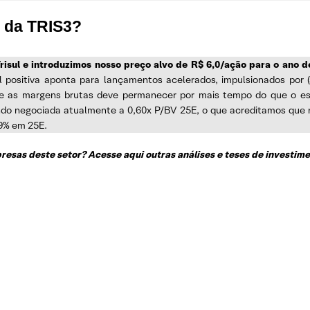
s da TRIS3?
 Trisul e introduzimos nosso preço alvo de R$ 6,0/ação para o an
l positiva aponta para lançamentos acelerados, impulsionados por (
bre as margens brutas deve permanecer por mais tempo do que o e
do negociada atualmente a 0,60x P/BV 25E, o que acreditamos que 
,9% em 25E.
esas deste setor? Acesse aqui outras análises e teses de investime