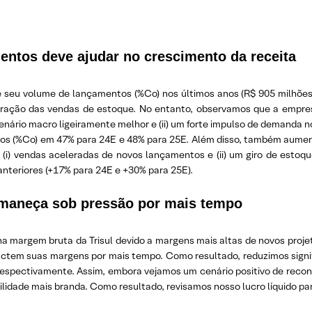
entos deve ajudar no crescimento da receita
te seu volume de lançamentos (%Co) nos últimos anos (R$ 905 milhões
leração das vendas de estoque. No entanto, observamos que a empr
m cenário macro ligeiramente melhor e (ii) um forte impulso de demand
s (%Co) em 47% para 24E e 48% para 25E. Além disso, também aument
(i) vendas aceleradas de novos lançamentos e (ii) um giro de estoqu
teriores (+17% para 24E e +30% para 25E).
ermaneça sob pressão por mais tempo
 margem bruta da Trisul devido a margens mais altas de novos proj
ctem suas margens por mais tempo. Como resultado, reduzimos sign
, respectivamente. Assim, embora vejamos um cenário positivo de recon
bilidade mais branda. Como resultado, revisamos nosso lucro líquido 