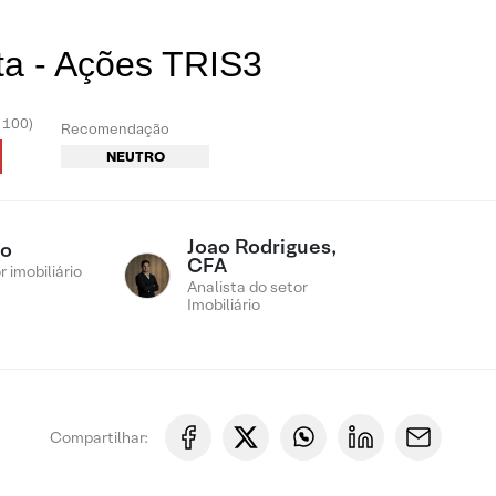
ta - Ações TRIS3
- 100)
Recomendação
NEUTRO
Joao Rodrigues,
ro
CFA
 imobiliário
Analista do setor
Imobiliário
Compartilhar: