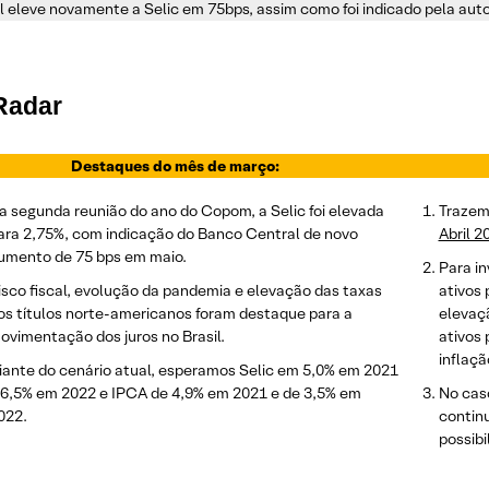
l eleve novamente a Selic em 75bps, assim como foi indicado pela aut
Radar
Destaques do mês de março:
a segunda reunião do ano do Copom, a Selic foi elevada
Trazem
ara 2,75%, com indicação do Banco Central de novo
Abril 2
umento de 75 bps em maio.
Para i
isco fiscal, evolução da pandemia e elevação das taxas
ativos
os títulos norte-americanos foram destaque para a
elevaç
ovimentação dos juros no Brasil.
ativos 
inflaçã
iante do cenário atual, esperamos Selic em 5,0% em 2021
 6,5% em 2022 e IPCA de 4,9% em 2021 e de 3,5% em
No cas
022.
contin
possibi