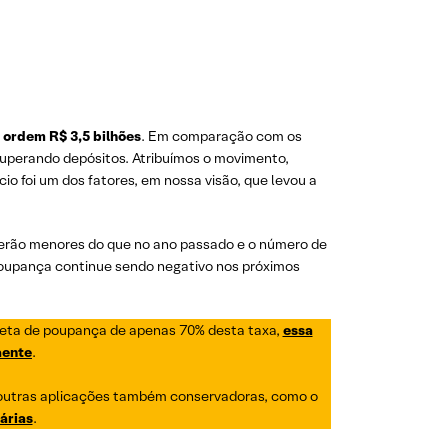
 ordem R$ 3,5 bilhões
. Em comparação com os
 superando depósitos. Atribuímos o movimento,
io foi um dos fatores, em nossa visão, que levou a
s serão menores do que no ano passado e o número de
poupança continue sendo negativo nos próximos
eta de poupança de apenas 70% desta taxa,
essa
aente
.
outras aplicações também conservadoras, como o
árias
.