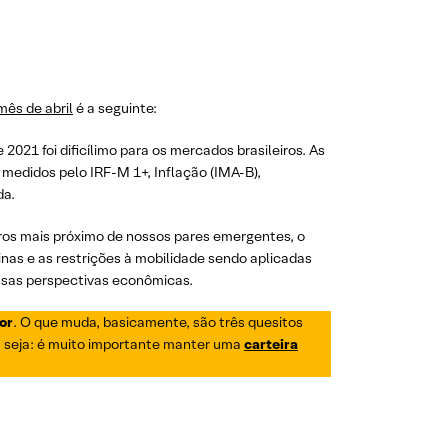
mês de abril
é a seguinte:
e 2021 foi dificílimo para os mercados brasileiros. As
, medidos pelo IRF-M 1+, Inflação (IMA-B),
da.
uros mais próximo de nossos pares emergentes, o
nas e as restrições à mobilidade sendo aplicadas
ssas perspectivas econômicas.
or
. O que muda, basicamente, são três quesitos
 Ou seja: é muito importante manter uma
carteira