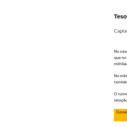
Teso
Capta
No cas
que no
milhões
No mês
também
O núme
relaçã
Cons