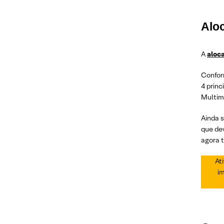
Alo
A
aloc
Confor
4 princ
Multime
Ainda s
que dev
agora 
At
im