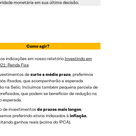
oridade monetária em sua última decisão.
Como agir?
os indicações em nosso relatório
Investindo em
021: Renda Fixa
nvestimentos de
curto a médio prazo
, preferimos
 pós-fixados, que acompanharão a esperada
ão na Selic. Incluímos também pequena parcela de
prefixados, que podem se beneficiar de redução na
o esperada.
o de investimentos
de prazos mais longos
,
uamos preferindo ativos indexados à
inflação
,
litando ganhos reais (acima do IPCA).