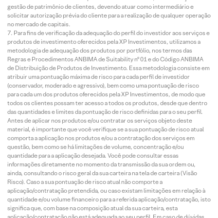
gestão de patrimônio de clientes, devendo atuar como intermediário e
solicitar autorização prévia do cliente para a realização de qualquer operação
no mercado de capitais.
Para fins de verificação da adequação do perfil do investidor aos serviços e
produtos de investimento oferecidos pela XP Investimentos, utilizamos a
metodologia de adequação dos produtos por portfólio, nos termos das
Regras e Procedimentos ANBIMA de Suitability nº 01 e do Código ANBIMA
de Distribuição de Produtos de Investimento. Essa metodologia consiste em
atribuir uma pontuação máxima de risco para cada perfil de investidor
(conservador, moderado e agressivo), bem como uma pontuação de risco
para cada um dos produtos oferecidos pela XP Investimentos, de modo que
todos os clientes possam ter acesso a todos os produtos, desde que dentro
das quantidades e limites da pontuação de risco definidas para o seu perfil.
Antes de aplicar nos produtos e/ou contratar os serviços objeto deste
material, é importante que você verifique se a sua pontuação de risco atual
comporta a aplicação nos produtos e/ou a contratação dos serviços em
questão, bem como se há limitações de volume, concentração e/ou
quantidade para a aplicação desejada. Você pode consultar essas
informações diretamente no momento da transmissão da sua ordem ou,
ainda, consultando o risco geral da sua carteira na tela de carteira (Visão
Risco). Caso a sua pontuação de risco atual não comporte a
aplicação/contratação pretendida, ou caso existam limitações em relação à
quantidade e/ou volume financeiro para a referida aplicação/contratação, isto
significa que, com base na composição atual da sua carteira, esta
aplicação/contratação não está adequada ao seu perfil. Em caso de dúvidas