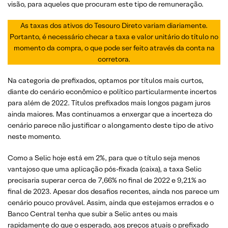
visão, para aqueles que procuram este tipo de remuneração.
As taxas dos ativos do Tesouro Direto variam diariamente.
Portanto, é necessário checar a taxa e valor unitário do título no
momento da compra, o que pode ser feito através da conta na
corretora.
Na categoria de prefixados, optamos por títulos mais curtos,
diante do cenário econômico e político particularmente incertos
para além de 2022. Títulos prefixados mais longos pagam juros
ainda maiores. Mas continuamos a enxergar que a incerteza do
cenário parece não justificar o alongamento deste tipo de ativo
neste momento.
Como a Selic hoje está em 2%, para que o título seja menos
vantajoso que uma aplicação pós-fixada (caixa), a taxa Selic
precisaria superar cerca de 7,66% no final de 2022 e 9,21% ao
final de 2023. Apesar dos desafios recentes, ainda nos parece um
cenário pouco provável. Assim, ainda que estejamos errados e o
Banco Central tenha que subir a Selic antes ou mais
rapidamente do que o esperado, aos preços atuais o prefixado