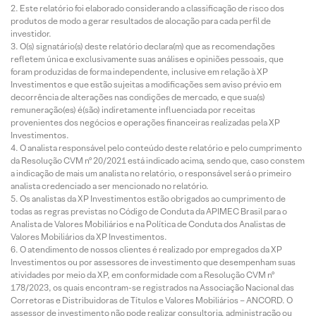
Este relatório foi elaborado considerando a classificação de risco dos
produtos de modo a gerar resultados de alocação para cada perfil de
investidor.
O(s) signatário(s) deste relatório declara(m) que as recomendações
refletem única e exclusivamente suas análises e opiniões pessoais, que
foram produzidas de forma independente, inclusive em relação à XP
Investimentos e que estão sujeitas a modificações sem aviso prévio em
decorrência de alterações nas condições de mercado, e que sua(s)
remuneração(es) é(são) indiretamente influenciada por receitas
provenientes dos negócios e operações financeiras realizadas pela XP
Investimentos.
O analista responsável pelo conteúdo deste relatório e pelo cumprimento
da Resolução CVM nº 20/2021 está indicado acima, sendo que, caso constem
a indicação de mais um analista no relatório, o responsável será o primeiro
analista credenciado a ser mencionado no relatório.
Os analistas da XP Investimentos estão obrigados ao cumprimento de
todas as regras previstas no Código de Conduta da APIMEC Brasil para o
Analista de Valores Mobiliários e na Política de Conduta dos Analistas de
Valores Mobiliários da XP Investimentos.
O atendimento de nossos clientes é realizado por empregados da XP
Investimentos ou por assessores de investimento que desempenham suas
atividades por meio da XP, em conformidade com a Resolução CVM nº
178/2023, os quais encontram-se registrados na Associação Nacional das
Corretoras e Distribuidoras de Títulos e Valores Mobiliários – ANCORD. O
assessor de investimento não pode realizar consultoria, administração ou