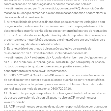
sobre o processo de adequação dos produtos oferecidos pela XP
Investimentos ao seu perfil de investidor, consulte o FAQ. As condições de
mercado, mudanças climáticas e o cenário macroeconômico podem afetar o
desempenho do investimento.
A rentabilidade de produtos financeiros pode apresentar variações e seu
preço ou valor pode aumentar ou diminuir num curto espaço de tempo. Os
desempenhos anteriores não são necessariamente indicativos de resultados
futuros. A rentabilidade divulgada não é líquida de impostos. As informações
presentes neste material são baseadas em simulações e os resultados reais
poderão ser significativamente diferentes.
Este relatório é destinado à circulação exclusiva para a rede de
relacionamento da XP Investimentos, incluindo assessores de
investimentos da XP e clientes da XP, podendo também ser divulgado no site
da XP. Fica proibida sua reprodução ou redistribuição para qualquer pessoa,
no todo ou em parte, qualquer que seja o propósito, sem o prévio
consentimento expresso da XP Investimentos.
0800 77 20202. A Ouvidoria da XP Investimentos tem a missão de servir
de canal de contato sempre que os clientes que não se sentirem satisfeitos
com as soluções dadas pela empresa aos seus problemas. O contato pode
ser realizado por meio do telefone: 0800 722 3710.
O custo da operação e a política de cobrança estão definidos nas tabelas
de custos operacionais disponibilizadas no site da XP Investimentos:
www.xpi.com.br.
A XP Investimentos se exime de qualquer responsabilidade por quaisquer
prejuízos, diretos ou indiretos, que venham a decorrer da utilização deste