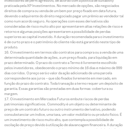
investidores de perfil agressivo, de acordo com a política de suitability
praticada pela XP Investimentos. No mercado de opções, são negociados
direitos de compra ou venda de um bem por preço fixado em data futura,
devendo o adquirente do direito negociado pagar um prêmio ao vendedor tal
como num acordo seguro. As operações com esses derivativos são
consideradas de risco muito alto por apresentarem altas relações de risco e
retorno e algumas posições apresentarem a possibilidade de perdas
superiores ao capital investido. A duração recomendada para o investimento
é de curto prazo e o patrimônio do cliente não está garantido neste tipo de
produto.
O investimento em termos são contratos para compra ou a venda de uma
determinada quantidade de ações, a um preço fixado, para liquidação em
prazo determinado. O prazo do contrato a Termo é livremente escolhido
pelos investidores, obedecendo o prazo mínimo de 16 dias e máximo de 999
dias corridos. O preço será o valor da ação adicionado de uma parcela
correspondente aos juros – que são fixados livremente em mercado, em
função do prazo do contrato. Toda transação a termo requer um depósito de
garantia. Essas garantias são prestadas em duas formas: cobertura ou
margem.
O investimento em Mercados Futuros embute riscos de perdas
patrimoniais significativos. Commodity é um objeto ou determinante de
preço de um contrato futuro ou outro instrumento derivativo, podendo
consubstanciar um índice, uma taxa, um valor mobiliário ou produto físico. É
um investimento de risco muito alto, que contempla a possibilidade de
oscilação de preço devido à utilização de alavancagem financeira. A duração