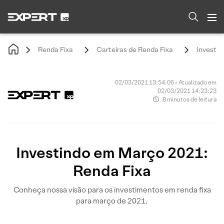
Renda Fixa
Carteiras de Renda Fixa
Investin
02/03/2021 13:54:06 • Atualizado em
02/03/2021 14:23:23
8 minutos de leitura
Investindo em Março 2021:
Renda Fixa
Conheça nossa visão para os investimentos em renda fixa
para março de 2021.