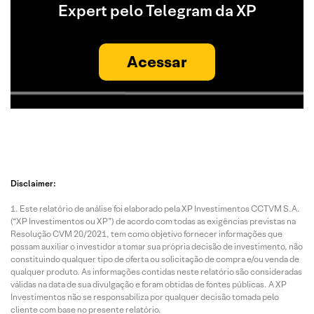
Expert pelo Telegram da XP
Acessar
Disclaimer:
Este relatório de análise foi elaborado pela XP Investimentos CCTVM S.A.
(“XP Investimentos ou XP”) de acordo com todas as exigências previstas na
Resolução CVM 20/2021, tem como objetivo fornecer informações que
possam auxiliar o investidor a tomar sua própria decisão de investimento, não
constituindo qualquer tipo de oferta ou solicitação de compra e/ou venda de
qualquer produto. As informações contidas neste relatório são consideradas
válidas na data de sua divulgação e foram obtidas de fontes públicas. A XP
Investimentos não se responsabiliza por qualquer decisão tomada pelo
cliente com base no presente relatório.