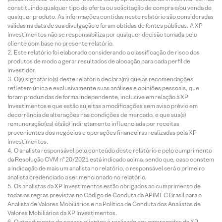
constituindo qualquer tipo de oferta ou solicitação de compra e/ou venda de
qualquer produto. As informações contidas neste relatório são consideradas
válidas na data de sua divulgação e foram obtidas de fontes públicas. A XP
Investimentos não se responsabiliza por qualquer decisão tomada pelo
cliente com base no presente relatório.
Este relatório foi elaborado considerando a classificação de risco dos
produtos de modo a gerar resultados de alocação para cada perfil de
investidor.
O(s) signatário(s) deste relatório declara(m) que as recomendações
refletem única e exclusivamente suas análises e opiniões pessoais, que
foram produzidas de forma independente, inclusive em relação à XP
Investimentos e que estão sujeitas a modificações sem aviso prévio em
decorrência de alterações nas condições de mercado, e que sua(s)
remuneração(es) é(são) indiretamente influenciada por receitas
provenientes dos negócios e operações financeiras realizadas pela XP
Investimentos.
O analista responsável pelo conteúdo deste relatório e pelo cumprimento
da Resolução CVM nº 20/2021 está indicado acima, sendo que, caso constem
a indicação de mais um analista no relatório, o responsável será o primeiro
analista credenciado a ser mencionado no relatório.
Os analistas da XP Investimentos estão obrigados ao cumprimento de
todas as regras previstas no Código de Conduta da APIMEC Brasil para o
Analista de Valores Mobiliários e na Política de Conduta dos Analistas de
Valores Mobiliários da XP Investimentos.
O atendimento de nossos clientes é realizado por empregados da XP