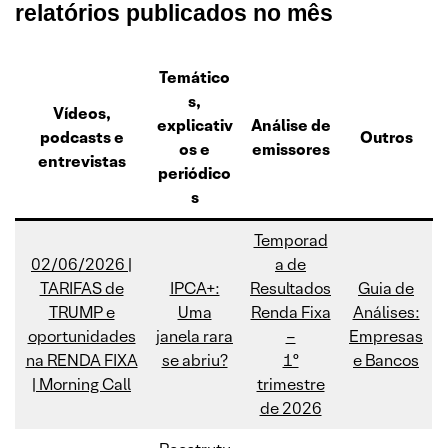
relatórios publicados no mês
Temático
s,
Vídeos,
explicativ
Análise de
podcasts e
Outros
os
e
emissores
entrevistas
periódico
s
Temporad
02/06/2026 |
a de
TARIFAS de
IPCA+:
Resultados
Guia de
TRUMP e
Uma
Renda Fixa
Análises:
oportunidades
janela rara
–
Empresas
na RENDA FIXA
se abriu?
1º
e Bancos
| Morning Call
trimestre
de 2026