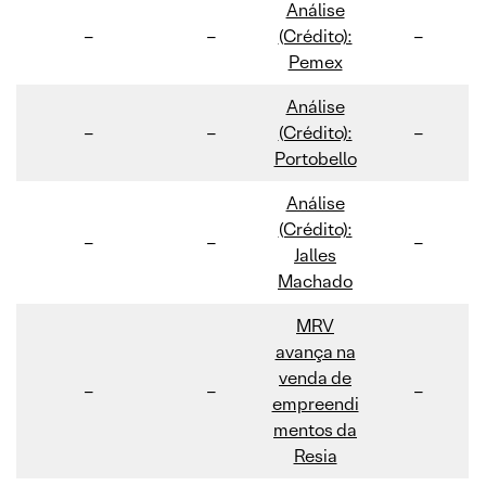
Análise
–
–
(Crédito):
–
Pemex
Análise
–
–
(Crédito):
–
Portobello
Análise
(Crédito):
–
–
–
Jalles
Machado
MRV
avança na
venda de
–
–
–
empreendi
mentos da
Resia