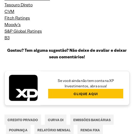
Tesouro Direto
CVM
Fitch Ratings
Moody’s
S&P Global Ratings
B3
Gostou? Tem alguma sugestão? Não deixe de avaliar e deixar
seus comentários!
Se você ainda não tem conta na XP
Investimentos, abra a sua!
CLIQUE AQUI
CREDITO PRIVADO
CURVA DI
EMISSÕES BANCÁRIAS
POUPANÇA
RELATÓRIO MENSAL
RENDA FIXA