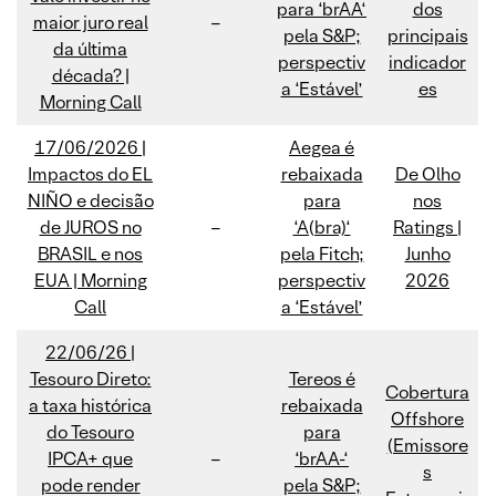
para ‘brAA‘
dos
maior juro real
–
pela S&P;
principais
da última
perspectiv
indicador
década? |
a ‘Estável’
es
Morning Call
17/06/2026 |
Aegea é
Impactos do EL
rebaixada
De Olho
NIÑO e decisão
para
nos
de JUROS no
–
‘A(bra)‘
Ratings |
BRASIL e nos
pela Fitch;
Junho
EUA | Morning
perspectiv
2026
Call
a ‘Estável’
22/06/26 |
Tesouro Direto:
Tereos é
Cobertura
a taxa histórica
rebaixada
Offshore
do Tesouro
para
(Emissore
IPCA+ que
–
‘brAA-‘
s
pode render
pela S&P;