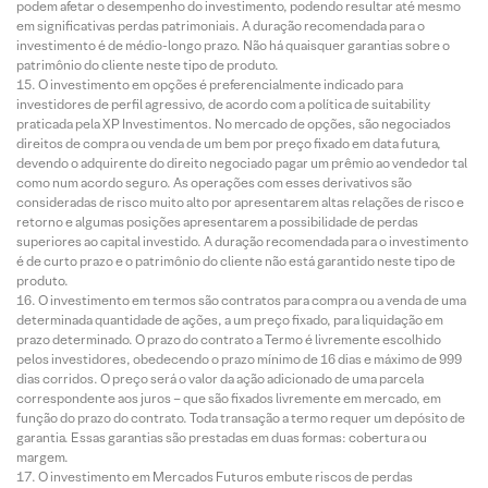
podem afetar o desempenho do investimento, podendo resultar até mesmo
em significativas perdas patrimoniais. A duração recomendada para o
investimento é de médio-longo prazo. Não há quaisquer garantias sobre o
patrimônio do cliente neste tipo de produto.
O investimento em opções é preferencialmente indicado para
investidores de perfil agressivo, de acordo com a política de suitability
praticada pela XP Investimentos. No mercado de opções, são negociados
direitos de compra ou venda de um bem por preço fixado em data futura,
devendo o adquirente do direito negociado pagar um prêmio ao vendedor tal
como num acordo seguro. As operações com esses derivativos são
consideradas de risco muito alto por apresentarem altas relações de risco e
retorno e algumas posições apresentarem a possibilidade de perdas
superiores ao capital investido. A duração recomendada para o investimento
é de curto prazo e o patrimônio do cliente não está garantido neste tipo de
produto.
O investimento em termos são contratos para compra ou a venda de uma
determinada quantidade de ações, a um preço fixado, para liquidação em
prazo determinado. O prazo do contrato a Termo é livremente escolhido
pelos investidores, obedecendo o prazo mínimo de 16 dias e máximo de 999
dias corridos. O preço será o valor da ação adicionado de uma parcela
correspondente aos juros – que são fixados livremente em mercado, em
função do prazo do contrato. Toda transação a termo requer um depósito de
garantia. Essas garantias são prestadas em duas formas: cobertura ou
margem.
O investimento em Mercados Futuros embute riscos de perdas