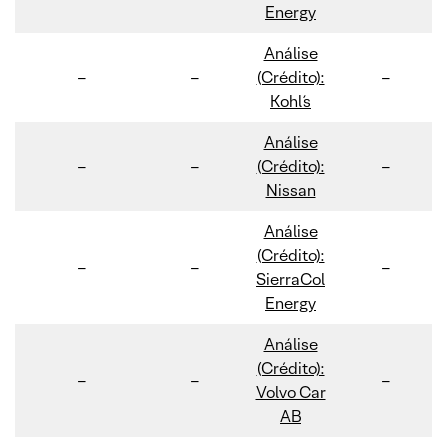
Energy
Análise
–
–
(Crédito):
–
Kohl´s
Análise
–
–
(Crédito):
–
Nissan
Análise
(Crédito):
–
–
–
SierraCol
Energy
Análise
(Crédito):
–
–
–
Volvo Car
AB