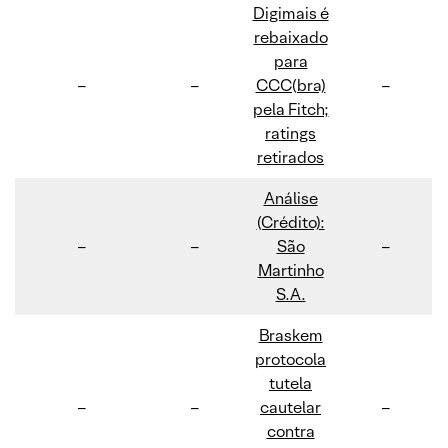
Digimais é
rebaixado
para
–
–
CCC(bra)
–
pela Fitch;
ratings
retirados
Análise
(Crédito):
–
–
São
–
Martinho
S.A.
Braskem
protocola
tutela
–
–
cautelar
–
contra