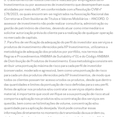
Investimentos ou por assessores de investimento que desempenham suas
atividades por meio da XP, em conformidade com a Resolução CVM nº
178/2023, os quais encontram-se registrados na Associação Nacional das
Corretoras e Distribuidoras de Títulos e Valores Mobiliários – ANCORD. O
assessor de investimento não pode realizar consultoria, administração ou
gestão de patrimônio de clientes, devendo atuar como intermediário e
solicitar autorização prévia do cliente para a realização de qualquer operação
no mercado de capitais.
Para fins de verificação da adequação do perfil do investidor aos serviços e
produtos de investimento oferecidos pela XP Investimentos, utilizamos a
metodologia de adequação dos produtos por portfólio, nos termos das
Regras e Procedimentos ANBIMA de Suitability nº 01 e do Código ANBIMA
de Distribuição de Produtos de Investimento. Essa metodologia consiste em
atribuir uma pontuação máxima de risco para cada perfil de investidor
(conservador, moderado e agressivo), bem como uma pontuação de risco
para cada um dos produtos oferecidos pela XP Investimentos, de modo que
todos os clientes possam ter acesso a todos os produtos, desde que dentro
das quantidades e limites da pontuação de risco definidas para o seu perfil.
Antes de aplicar nos produtos e/ou contratar os serviços objeto deste
material, é importante que você verifique se a sua pontuação de risco atual
comporta a aplicação nos produtos e/ou a contratação dos serviços em
questão, bem como se há limitações de volume, concentração e/ou
quantidade para a aplicação desejada. Você pode consultar essas
informações diretamente no momento da transmissão da sua ordem ou,