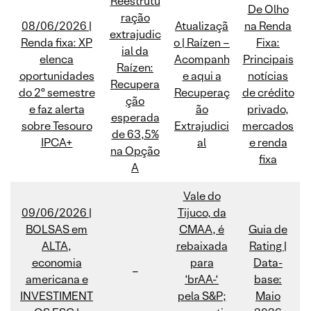
Reestrutu
De Olho
ração
08/06/2026 |
Atualizaçã
na Renda
extrajudic
Renda fixa: XP
o | Raízen –
Fixa:
ial da
elenca
Acompanh
Principais
Raízen:
oportunidades
e aqui a
notícias
Recupera
do 2º semestre
Recuperaç
de crédito
ção
e faz alerta
ão
privado,
esperada
sobre Tesouro
Extrajudici
mercados
de 63,5%
IPCA+
al
e renda
na Opção
fixa
A
Vale do
09/06/2026 |
Tijuco, da
BOLSAS em
CMAA, é
Guia de
ALTA,
rebaixada
Rating |
economia
para
Data-
–
americana e
‘brAA-‘
base:
INVESTIMENT
pela S&P;
Maio