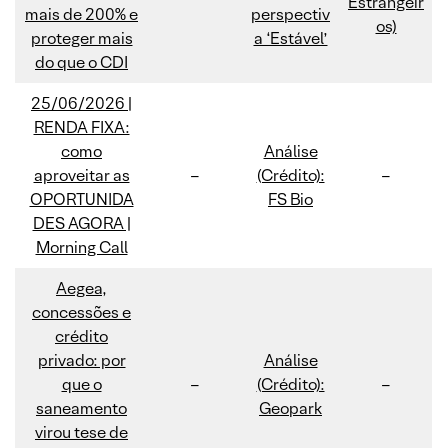
Estrangeir
mais de 200% e
perspectiv
os)
proteger mais
a ‘Estável’
do que o CDI
25/06/2026 |
RENDA FIXA:
como
Análise
aproveitar as
–
(Crédito):
–
OPORTUNIDA
FS Bio
DES AGORA |
Morning Call
Aegea,
concessões e
crédito
privado: por
Análise
que o
–
(Crédito):
–
saneamento
Geopark
virou tese de