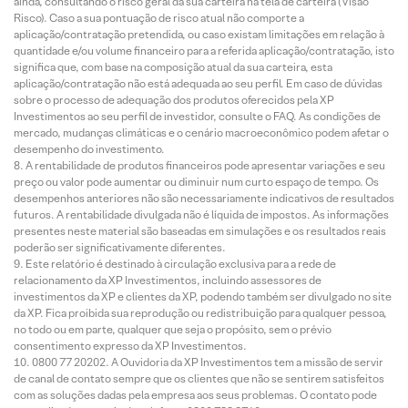
ainda, consultando o risco geral da sua carteira na tela de carteira (Visão
Risco). Caso a sua pontuação de risco atual não comporte a
aplicação/contratação pretendida, ou caso existam limitações em relação à
quantidade e/ou volume financeiro para a referida aplicação/contratação, isto
significa que, com base na composição atual da sua carteira, esta
aplicação/contratação não está adequada ao seu perfil. Em caso de dúvidas
sobre o processo de adequação dos produtos oferecidos pela XP
Investimentos ao seu perfil de investidor, consulte o FAQ. As condições de
mercado, mudanças climáticas e o cenário macroeconômico podem afetar o
desempenho do investimento.
A rentabilidade de produtos financeiros pode apresentar variações e seu
preço ou valor pode aumentar ou diminuir num curto espaço de tempo. Os
desempenhos anteriores não são necessariamente indicativos de resultados
futuros. A rentabilidade divulgada não é líquida de impostos. As informações
presentes neste material são baseadas em simulações e os resultados reais
poderão ser significativamente diferentes.
Este relatório é destinado à circulação exclusiva para a rede de
relacionamento da XP Investimentos, incluindo assessores de
investimentos da XP e clientes da XP, podendo também ser divulgado no site
da XP. Fica proibida sua reprodução ou redistribuição para qualquer pessoa,
no todo ou em parte, qualquer que seja o propósito, sem o prévio
consentimento expresso da XP Investimentos.
0800 77 20202. A Ouvidoria da XP Investimentos tem a missão de servir
de canal de contato sempre que os clientes que não se sentirem satisfeitos
com as soluções dadas pela empresa aos seus problemas. O contato pode