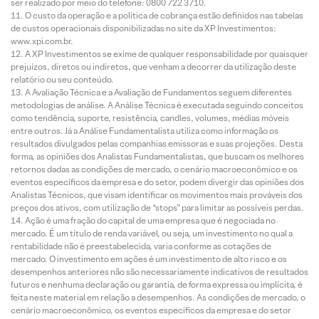
ser realizado por meio do telefone: 0800 722 3710.
O custo da operação e a política de cobrança estão definidos nas tabelas
de custos operacionais disponibilizadas no site da XP Investimentos:
www.xpi.com.br.
A XP Investimentos se exime de qualquer responsabilidade por quaisquer
prejuízos, diretos ou indiretos, que venham a decorrer da utilização deste
relatório ou seu conteúdo.
A Avaliação Técnica e a Avaliação de Fundamentos seguem diferentes
metodologias de análise. A Análise Técnica é executada seguindo conceitos
como tendência, suporte, resistência, candles, volumes, médias móveis
entre outros. Já a Análise Fundamentalista utiliza como informação os
resultados divulgados pelas companhias emissoras e suas projeções. Desta
forma, as opiniões dos Analistas Fundamentalistas, que buscam os melhores
retornos dadas as condições de mercado, o cenário macroeconômico e os
eventos específicos da empresa e do setor, podem divergir das opiniões dos
Analistas Técnicos, que visam identificar os movimentos mais prováveis dos
preços dos ativos, com utilização de “stops” para limitar as possíveis perdas.
Ação é uma fração do capital de uma empresa que é negociada no
mercado. É um título de renda variável, ou seja, um investimento no qual a
rentabilidade não é preestabelecida, varia conforme as cotações de
mercado. O investimento em ações é um investimento de alto risco e os
desempenhos anteriores não são necessariamente indicativos de resultados
futuros e nenhuma declaração ou garantia, de forma expressa ou implícita, é
feita neste material em relação a desempenhos. As condições de mercado, o
cenário macroeconômico, os eventos específicos da empresa e do setor