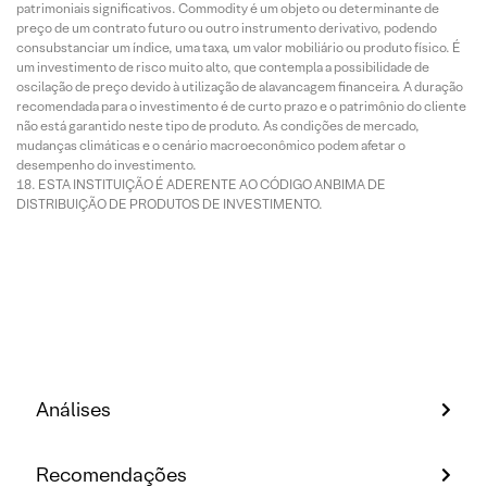
patrimoniais significativos. Commodity é um objeto ou determinante de
preço de um contrato futuro ou outro instrumento derivativo, podendo
consubstanciar um índice, uma taxa, um valor mobiliário ou produto físico. É
um investimento de risco muito alto, que contempla a possibilidade de
oscilação de preço devido à utilização de alavancagem financeira. A duração
recomendada para o investimento é de curto prazo e o patrimônio do cliente
não está garantido neste tipo de produto. As condições de mercado,
mudanças climáticas e o cenário macroeconômico podem afetar o
desempenho do investimento.
ESTA INSTITUIÇÃO É ADERENTE AO CÓDIGO ANBIMA DE
DISTRIBUIÇÃO DE PRODUTOS DE INVESTIMENTO.
Análises
Recomendações