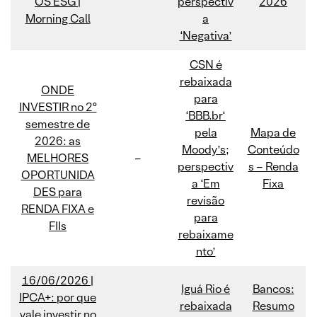
OS ESG |
perspectiv
2026
Morning Call
a
‘Negativa’
CSN é
rebaixada
ONDE
para
INVESTIR no 2º
‘BBB.br‘
semestre de
pela
Mapa de
2026: as
Moody’s;
Conteúdo
MELHORES
–
perspectiv
s – Renda
OPORTUNIDA
a ‘Em
Fixa
DES para
revisão
RENDA FIXA e
para
FIIs
rebaixame
nto’
16/06/2026 |
Iguá Rio é
Bancos:
IPCA+: por que
rebaixada
Resumo
vale investir no