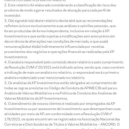
Este relatório foi elaborado considerando a classificação de risco dos
produtos de modo a gerar resultados de alocação para cada perfil de
investidor.
O(s) signatário(s) deste relatório declara(m) que as recomendações
refletem única e exclusivamente suas análises e opiniões pessoais, que
foram produzidas de forma independente, inclusive em relação à XP
Investimentos e que estão sujeitas a modificações sem aviso prévio em
decorrência de alterações nas condições de mercado, e que sua(s)
remuneração(es) é(são) indiretamente influenciada por receitas
provenientes dos negócios e operações financeiras realizadas pela XP
Investimentos.
O analista responsável pelo conteúdo deste relatório e pelo cumprimento
da Resolução CVM nº 20/2021 está indicado acima, sendo que, caso constem
a indicação de mais um analista no relatório, o responsável será o primeiro
analista credenciado a ser mencionado no relatório.
Os analistas da XP Investimentos estão obrigados ao cumprimento de
todas as regras previstas no Código de Conduta da APIMEC Brasil para o
Analista de Valores Mobiliários e na Política de Conduta dos Analistas de
Valores Mobiliários da XP Investimentos.
O atendimento de nossos clientes é realizado por empregados da XP
Investimentos ou por assessores de investimento que desempenham suas
atividades por meio da XP, em conformidade com a Resolução CVM nº
178/2023, os quais encontram-se registrados na Associação Nacional das
Corretoras e Distribuidoras de Títulos e Valores Mobiliários – ANCORD. O