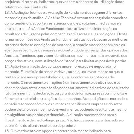
prejuízos, diretos ou indiretos, que venham a decorrer da utilização deste
relatório ou seu conteúdo.
A Avaliação Técnica e a Avaliação de Fundamentos seguem diferentes
metodologias de análise. A Análise Técnica é executada seguindo conceitos
como tendência, suporte, resistência, candles, volumes, médias móveis
entre outros. Já a Análise Fundamentalista utiliza como informação os
resultados divulgados pelas companhias emissoras e suas projeções. Desta
forma, as opiniões dos Analistas Fundamentalistas, que buscam os melhores
retornos dadas as condições de mercado, o cenário macroeconômico e os
eventos específicos da empresa e do setor, podem divergir das opiniões dos
Analistas Técnicos, que visam identificar os movimentos mais prováveis dos
preços dos ativos, com utilização de “stops” para limitar as possíveis perdas.
Ação é uma fração do capital de uma empresa que é negociada no
mercado. É um título de renda variável, ou seja, um investimento no qual a
rentabilidade não é preestabelecida, varia conforme as cotações de
mercado. O investimento em ações é um investimento de alto risco e os
desempenhos anteriores não são necessariamente indicativos de resultados
futuros e nenhuma declaração ou garantia, de forma expressa ou implícita, é
feita neste material em relação a desempenhos. As condições de mercado, o
cenário macroeconômico, os eventos específicos da empresa e do setor
podem afetar o desempenho do investimento, podendo resultar até mesmo
em significativas perdas patrimoniais. A duração recomendada para o
investimento é de médio-longo prazo. Não há quaisquer garantias sobre o
patrimônio do cliente neste tipo de produto.
O investimento em opções é preferencialmente indicado para