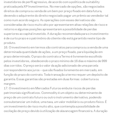
investidores de perfil agressivo, de acordo com a política de suitability
praticada pela XP Investimentos. No mercado de opções, são negociados
direitos de compra ou venda de um bem por preço fixado em data futura,
devendo o adquirente do direito negociado pagar um prêmio ao vendedor tal
como num acordo seguro. As operações com esses derivativos são
consideradas de risco muito alto por apresentarem altas relações de risco e
retorno e algumas posições apresentarem a possibilidade de perdas
superiores ao capital investido. A duração recomendada para o investimento
é de curto prazo e o patrimônio do cliente não está garantido neste tipo de
produto.
O investimento em termos são contratos para compra ou a venda de uma
determinada quantidade de ações, a um preço fixado, para liquidação em
prazo determinado. O prazo do contrato a Termo é livremente escolhido
pelos investidores, obedecendo o prazo mínimo de 16 dias e máximo de 999
dias corridos. O preço será o valor da ação adicionado de uma parcela
correspondente aos juros – que são fixados livremente em mercado, em
função do prazo do contrato. Toda transação a termo requer um depósito de
garantia. Essas garantias são prestadas em duas formas: cobertura ou
margem.
O investimento em Mercados Futuros embute riscos de perdas
patrimoniais significativos. Commodity é um objeto ou determinante de
preço de um contrato futuro ou outro instrumento derivativo, podendo
consubstanciar um índice, uma taxa, um valor mobiliário ou produto físico. É
um investimento de risco muito alto, que contempla a possibilidade de
oscilação de preço devido à utilização de alavancagem financeira. A duração