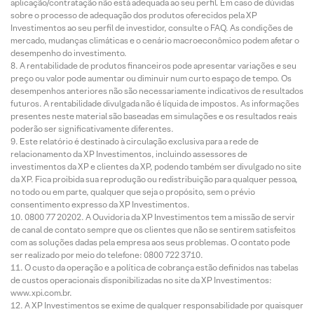
aplicação/contratação não está adequada ao seu perfil. Em caso de dúvidas
sobre o processo de adequação dos produtos oferecidos pela XP
Investimentos ao seu perfil de investidor, consulte o FAQ. As condições de
mercado, mudanças climáticas e o cenário macroeconômico podem afetar o
desempenho do investimento.
A rentabilidade de produtos financeiros pode apresentar variações e seu
preço ou valor pode aumentar ou diminuir num curto espaço de tempo. Os
desempenhos anteriores não são necessariamente indicativos de resultados
futuros. A rentabilidade divulgada não é líquida de impostos. As informações
presentes neste material são baseadas em simulações e os resultados reais
poderão ser significativamente diferentes.
Este relatório é destinado à circulação exclusiva para a rede de
relacionamento da XP Investimentos, incluindo assessores de
investimentos da XP e clientes da XP, podendo também ser divulgado no site
da XP. Fica proibida sua reprodução ou redistribuição para qualquer pessoa,
no todo ou em parte, qualquer que seja o propósito, sem o prévio
consentimento expresso da XP Investimentos.
0800 77 20202. A Ouvidoria da XP Investimentos tem a missão de servir
de canal de contato sempre que os clientes que não se sentirem satisfeitos
com as soluções dadas pela empresa aos seus problemas. O contato pode
ser realizado por meio do telefone: 0800 722 3710.
O custo da operação e a política de cobrança estão definidos nas tabelas
de custos operacionais disponibilizadas no site da XP Investimentos:
www.xpi.com.br.
A XP Investimentos se exime de qualquer responsabilidade por quaisquer