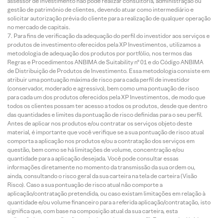
assessor de investimento não pode realizar consultoria, administração ou
gestão de patrimônio de clientes, devendo atuar como intermediário e
solicitar autorização prévia do cliente para a realização de qualquer operação
no mercado de capitais.
Para fins de verificação da adequação do perfil do investidor aos serviços e
produtos de investimento oferecidos pela XP Investimentos, utilizamos a
metodologia de adequação dos produtos por portfólio, nos termos das
Regras e Procedimentos ANBIMA de Suitability nº 01 e do Código ANBIMA
de Distribuição de Produtos de Investimento. Essa metodologia consiste em
atribuir uma pontuação máxima de risco para cada perfil de investidor
(conservador, moderado e agressivo), bem como uma pontuação de risco
para cada um dos produtos oferecidos pela XP Investimentos, de modo que
todos os clientes possam ter acesso a todos os produtos, desde que dentro
das quantidades e limites da pontuação de risco definidas para o seu perfil.
Antes de aplicar nos produtos e/ou contratar os serviços objeto deste
material, é importante que você verifique se a sua pontuação de risco atual
comporta a aplicação nos produtos e/ou a contratação dos serviços em
questão, bem como se há limitações de volume, concentração e/ou
quantidade para a aplicação desejada. Você pode consultar essas
informações diretamente no momento da transmissão da sua ordem ou,
ainda, consultando o risco geral da sua carteira na tela de carteira (Visão
Risco). Caso a sua pontuação de risco atual não comporte a
aplicação/contratação pretendida, ou caso existam limitações em relação à
quantidade e/ou volume financeiro para a referida aplicação/contratação, isto
significa que, com base na composição atual da sua carteira, esta