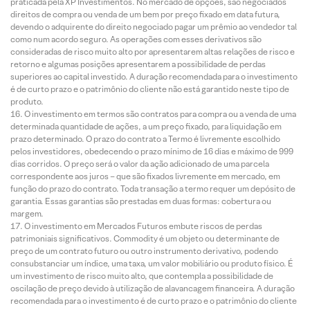
praticada pela XP Investimentos. No mercado de opções, são negociados
direitos de compra ou venda de um bem por preço fixado em data futura,
devendo o adquirente do direito negociado pagar um prêmio ao vendedor tal
como num acordo seguro. As operações com esses derivativos são
consideradas de risco muito alto por apresentarem altas relações de risco e
retorno e algumas posições apresentarem a possibilidade de perdas
superiores ao capital investido. A duração recomendada para o investimento
é de curto prazo e o patrimônio do cliente não está garantido neste tipo de
produto.
O investimento em termos são contratos para compra ou a venda de uma
determinada quantidade de ações, a um preço fixado, para liquidação em
prazo determinado. O prazo do contrato a Termo é livremente escolhido
pelos investidores, obedecendo o prazo mínimo de 16 dias e máximo de 999
dias corridos. O preço será o valor da ação adicionado de uma parcela
correspondente aos juros – que são fixados livremente em mercado, em
função do prazo do contrato. Toda transação a termo requer um depósito de
garantia. Essas garantias são prestadas em duas formas: cobertura ou
margem.
O investimento em Mercados Futuros embute riscos de perdas
patrimoniais significativos. Commodity é um objeto ou determinante de
preço de um contrato futuro ou outro instrumento derivativo, podendo
consubstanciar um índice, uma taxa, um valor mobiliário ou produto físico. É
um investimento de risco muito alto, que contempla a possibilidade de
oscilação de preço devido à utilização de alavancagem financeira. A duração
recomendada para o investimento é de curto prazo e o patrimônio do cliente