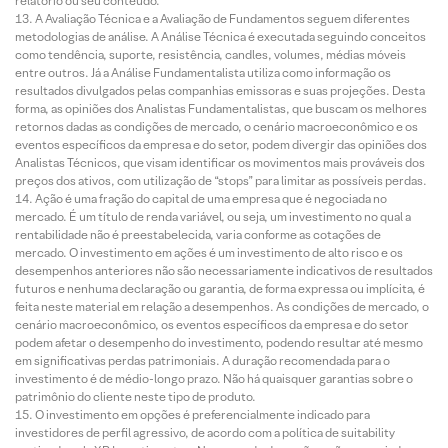
relatório ou seu conteúdo.
A Avaliação Técnica e a Avaliação de Fundamentos seguem diferentes
metodologias de análise. A Análise Técnica é executada seguindo conceitos
como tendência, suporte, resistência, candles, volumes, médias móveis
entre outros. Já a Análise Fundamentalista utiliza como informação os
resultados divulgados pelas companhias emissoras e suas projeções. Desta
forma, as opiniões dos Analistas Fundamentalistas, que buscam os melhores
retornos dadas as condições de mercado, o cenário macroeconômico e os
eventos específicos da empresa e do setor, podem divergir das opiniões dos
Analistas Técnicos, que visam identificar os movimentos mais prováveis dos
preços dos ativos, com utilização de “stops” para limitar as possíveis perdas.
Ação é uma fração do capital de uma empresa que é negociada no
mercado. É um título de renda variável, ou seja, um investimento no qual a
rentabilidade não é preestabelecida, varia conforme as cotações de
mercado. O investimento em ações é um investimento de alto risco e os
desempenhos anteriores não são necessariamente indicativos de resultados
futuros e nenhuma declaração ou garantia, de forma expressa ou implícita, é
feita neste material em relação a desempenhos. As condições de mercado, o
cenário macroeconômico, os eventos específicos da empresa e do setor
podem afetar o desempenho do investimento, podendo resultar até mesmo
em significativas perdas patrimoniais. A duração recomendada para o
investimento é de médio-longo prazo. Não há quaisquer garantias sobre o
patrimônio do cliente neste tipo de produto.
O investimento em opções é preferencialmente indicado para
investidores de perfil agressivo, de acordo com a política de suitability