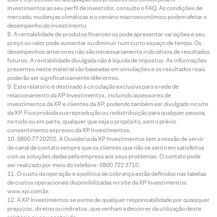
Investimentos ao seu perfil de investidor, consulte o FAQ. As condições de
mercado, mudanças climáticas e o cenário macroeconômico podem afetar o
desempenho do investimento.
A rentabilidade de produtos financeiros pode apresentar variações e seu
preço ou valor pode aumentar ou diminuir num curto espaço de tempo. Os
desempenhos anteriores não são necessariamente indicativos de resultados
futuros. A rentabilidade divulgada não é líquida de impostos. As informações
presentes neste material são baseadas em simulações e os resultados reais
poderão ser significativamente diferentes.
Este relatório é destinado à circulação exclusiva para a rede de
relacionamento da XP Investimentos, incluindo assessores de
investimentos da XP e clientes da XP, podendo também ser divulgado no site
da XP. Fica proibida sua reprodução ou redistribuição para qualquer pessoa,
no todo ou em parte, qualquer que seja o propósito, sem o prévio
consentimento expresso da XP Investimentos.
0800 77 20202. A Ouvidoria da XP Investimentos tem a missão de servir
de canal de contato sempre que os clientes que não se sentirem satisfeitos
com as soluções dadas pela empresa aos seus problemas. O contato pode
ser realizado por meio do telefone: 0800 722 3710.
O custo da operação e a política de cobrança estão definidos nas tabelas
de custos operacionais disponibilizadas no site da XP Investimentos:
www.xpi.com.br.
A XP Investimentos se exime de qualquer responsabilidade por quaisquer
prejuízos, diretos ou indiretos, que venham a decorrer da utilização deste