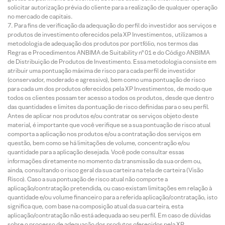
solicitar autorização prévia do cliente para a realização de qualquer operação
no mercado de capitais.
Para fins de verificação da adequação do perfil do investidor aos serviços e
produtos de investimento oferecidos pela XP Investimentos, utilizamos a
metodologia de adequação dos produtos por portfólio, nos termos das
Regras e Procedimentos ANBIMA de Suitability nº 01 e do Código ANBIMA
de Distribuição de Produtos de Investimento. Essa metodologia consiste em
atribuir uma pontuação máxima de risco para cada perfil de investidor
(conservador, moderado e agressivo), bem como uma pontuação de risco
para cada um dos produtos oferecidos pela XP Investimentos, de modo que
todos os clientes possam ter acesso a todos os produtos, desde que dentro
das quantidades e limites da pontuação de risco definidas para o seu perfil.
Antes de aplicar nos produtos e/ou contratar os serviços objeto deste
material, é importante que você verifique se a sua pontuação de risco atual
comporta a aplicação nos produtos e/ou a contratação dos serviços em
questão, bem como se há limitações de volume, concentração e/ou
quantidade para a aplicação desejada. Você pode consultar essas
informações diretamente no momento da transmissão da sua ordem ou,
ainda, consultando o risco geral da sua carteira na tela de carteira (Visão
Risco). Caso a sua pontuação de risco atual não comporte a
aplicação/contratação pretendida, ou caso existam limitações em relação à
quantidade e/ou volume financeiro para a referida aplicação/contratação, isto
significa que, com base na composição atual da sua carteira, esta
aplicação/contratação não está adequada ao seu perfil. Em caso de dúvidas
sobre o processo de adequação dos produtos oferecidos pela XP