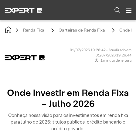
Renda Fixa
Carteiras de Renda Fixa
Onde Inv
01/07/2026 19:26:42 • Atualizado em
01/07/2026 19:26:44
1 minuto de leitura
Onde Investir em Renda Fixa
– Julho 2026
Conheça nossa visão para os investimentos em renda fixa
para Julho de 2026: títulos públicos, crédito bancário e
crédito privado.