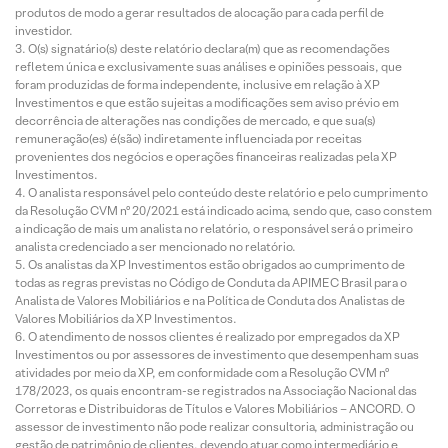
produtos de modo a gerar resultados de alocação para cada perfil de
investidor.
O(s) signatário(s) deste relatório declara(m) que as recomendações
refletem única e exclusivamente suas análises e opiniões pessoais, que
foram produzidas de forma independente, inclusive em relação à XP
Investimentos e que estão sujeitas a modificações sem aviso prévio em
decorrência de alterações nas condições de mercado, e que sua(s)
remuneração(es) é(são) indiretamente influenciada por receitas
provenientes dos negócios e operações financeiras realizadas pela XP
Investimentos.
O analista responsável pelo conteúdo deste relatório e pelo cumprimento
da Resolução CVM nº 20/2021 está indicado acima, sendo que, caso constem
a indicação de mais um analista no relatório, o responsável será o primeiro
analista credenciado a ser mencionado no relatório.
Os analistas da XP Investimentos estão obrigados ao cumprimento de
todas as regras previstas no Código de Conduta da APIMEC Brasil para o
Analista de Valores Mobiliários e na Política de Conduta dos Analistas de
Valores Mobiliários da XP Investimentos.
O atendimento de nossos clientes é realizado por empregados da XP
Investimentos ou por assessores de investimento que desempenham suas
atividades por meio da XP, em conformidade com a Resolução CVM nº
178/2023, os quais encontram-se registrados na Associação Nacional das
Corretoras e Distribuidoras de Títulos e Valores Mobiliários – ANCORD. O
assessor de investimento não pode realizar consultoria, administração ou
gestão de patrimônio de clientes, devendo atuar como intermediário e