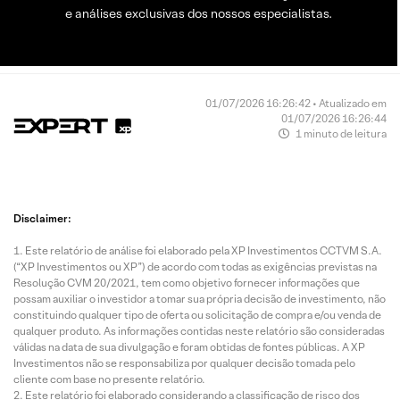
e análises exclusivas dos nossos especialistas.
01/07/2026 16:26:42 • Atualizado em
01/07/2026 16:26:44
1 minuto de leitura
Disclaimer:
Este relatório de análise foi elaborado pela XP Investimentos CCTVM S.A.
(“XP Investimentos ou XP”) de acordo com todas as exigências previstas na
Resolução CVM 20/2021, tem como objetivo fornecer informações que
possam auxiliar o investidor a tomar sua própria decisão de investimento, não
constituindo qualquer tipo de oferta ou solicitação de compra e/ou venda de
qualquer produto. As informações contidas neste relatório são consideradas
válidas na data de sua divulgação e foram obtidas de fontes públicas. A XP
Investimentos não se responsabiliza por qualquer decisão tomada pelo
cliente com base no presente relatório.
Este relatório foi elaborado considerando a classificação de risco dos