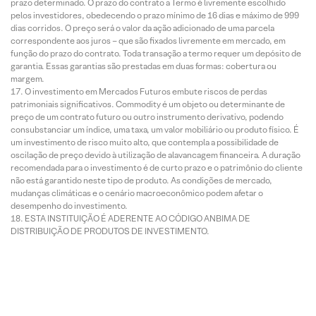
prazo determinado. O prazo do contrato a Termo é livremente escolhido
pelos investidores, obedecendo o prazo mínimo de 16 dias e máximo de 999
dias corridos. O preço será o valor da ação adicionado de uma parcela
correspondente aos juros – que são fixados livremente em mercado, em
função do prazo do contrato. Toda transação a termo requer um depósito de
garantia. Essas garantias são prestadas em duas formas: cobertura ou
margem.
O investimento em Mercados Futuros embute riscos de perdas
patrimoniais significativos. Commodity é um objeto ou determinante de
preço de um contrato futuro ou outro instrumento derivativo, podendo
consubstanciar um índice, uma taxa, um valor mobiliário ou produto físico. É
um investimento de risco muito alto, que contempla a possibilidade de
oscilação de preço devido à utilização de alavancagem financeira. A duração
recomendada para o investimento é de curto prazo e o patrimônio do cliente
não está garantido neste tipo de produto. As condições de mercado,
mudanças climáticas e o cenário macroeconômico podem afetar o
desempenho do investimento.
ESTA INSTITUIÇÃO É ADERENTE AO CÓDIGO ANBIMA DE
DISTRIBUIÇÃO DE PRODUTOS DE INVESTIMENTO.