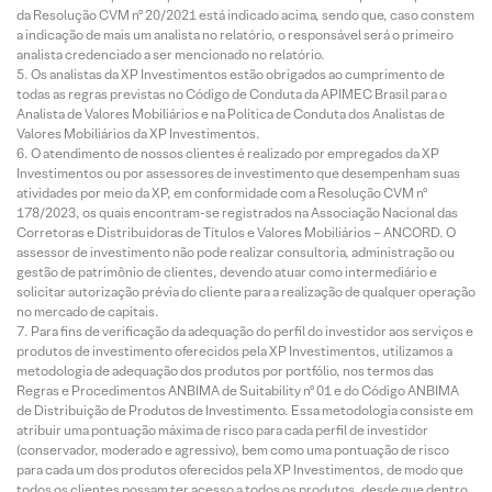
da Resolução CVM nº 20/2021 está indicado acima, sendo que, caso constem
a indicação de mais um analista no relatório, o responsável será o primeiro
analista credenciado a ser mencionado no relatório.
Os analistas da XP Investimentos estão obrigados ao cumprimento de
todas as regras previstas no Código de Conduta da APIMEC Brasil para o
Analista de Valores Mobiliários e na Política de Conduta dos Analistas de
Valores Mobiliários da XP Investimentos.
O atendimento de nossos clientes é realizado por empregados da XP
Investimentos ou por assessores de investimento que desempenham suas
atividades por meio da XP, em conformidade com a Resolução CVM nº
178/2023, os quais encontram-se registrados na Associação Nacional das
Corretoras e Distribuidoras de Títulos e Valores Mobiliários – ANCORD. O
assessor de investimento não pode realizar consultoria, administração ou
gestão de patrimônio de clientes, devendo atuar como intermediário e
solicitar autorização prévia do cliente para a realização de qualquer operação
no mercado de capitais.
Para fins de verificação da adequação do perfil do investidor aos serviços e
produtos de investimento oferecidos pela XP Investimentos, utilizamos a
metodologia de adequação dos produtos por portfólio, nos termos das
Regras e Procedimentos ANBIMA de Suitability nº 01 e do Código ANBIMA
de Distribuição de Produtos de Investimento. Essa metodologia consiste em
atribuir uma pontuação máxima de risco para cada perfil de investidor
(conservador, moderado e agressivo), bem como uma pontuação de risco
para cada um dos produtos oferecidos pela XP Investimentos, de modo que
todos os clientes possam ter acesso a todos os produtos, desde que dentro