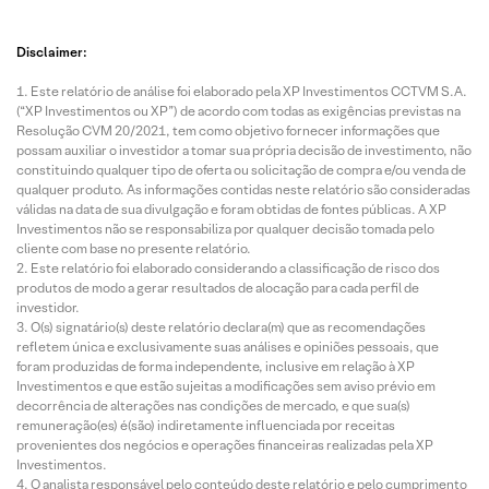
Disclaimer:
Este relatório de análise foi elaborado pela XP Investimentos CCTVM S.A.
(“XP Investimentos ou XP”) de acordo com todas as exigências previstas na
Resolução CVM 20/2021, tem como objetivo fornecer informações que
possam auxiliar o investidor a tomar sua própria decisão de investimento, não
constituindo qualquer tipo de oferta ou solicitação de compra e/ou venda de
qualquer produto. As informações contidas neste relatório são consideradas
válidas na data de sua divulgação e foram obtidas de fontes públicas. A XP
Investimentos não se responsabiliza por qualquer decisão tomada pelo
cliente com base no presente relatório.
Este relatório foi elaborado considerando a classificação de risco dos
produtos de modo a gerar resultados de alocação para cada perfil de
investidor.
O(s) signatário(s) deste relatório declara(m) que as recomendações
refletem única e exclusivamente suas análises e opiniões pessoais, que
foram produzidas de forma independente, inclusive em relação à XP
Investimentos e que estão sujeitas a modificações sem aviso prévio em
decorrência de alterações nas condições de mercado, e que sua(s)
remuneração(es) é(são) indiretamente influenciada por receitas
provenientes dos negócios e operações financeiras realizadas pela XP
Investimentos.
O analista responsável pelo conteúdo deste relatório e pelo cumprimento