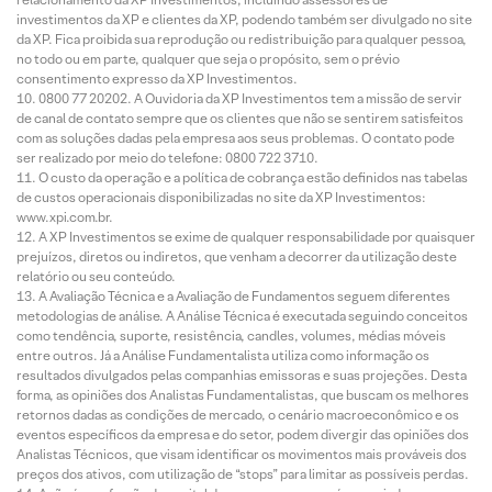
investimentos da XP e clientes da XP, podendo também ser divulgado no site
da XP. Fica proibida sua reprodução ou redistribuição para qualquer pessoa,
no todo ou em parte, qualquer que seja o propósito, sem o prévio
consentimento expresso da XP Investimentos.
0800 77 20202. A Ouvidoria da XP Investimentos tem a missão de servir
de canal de contato sempre que os clientes que não se sentirem satisfeitos
com as soluções dadas pela empresa aos seus problemas. O contato pode
ser realizado por meio do telefone: 0800 722 3710.
O custo da operação e a política de cobrança estão definidos nas tabelas
de custos operacionais disponibilizadas no site da XP Investimentos:
www.xpi.com.br.
A XP Investimentos se exime de qualquer responsabilidade por quaisquer
prejuízos, diretos ou indiretos, que venham a decorrer da utilização deste
relatório ou seu conteúdo.
A Avaliação Técnica e a Avaliação de Fundamentos seguem diferentes
metodologias de análise. A Análise Técnica é executada seguindo conceitos
como tendência, suporte, resistência, candles, volumes, médias móveis
entre outros. Já a Análise Fundamentalista utiliza como informação os
resultados divulgados pelas companhias emissoras e suas projeções. Desta
forma, as opiniões dos Analistas Fundamentalistas, que buscam os melhores
retornos dadas as condições de mercado, o cenário macroeconômico e os
eventos específicos da empresa e do setor, podem divergir das opiniões dos
Analistas Técnicos, que visam identificar os movimentos mais prováveis dos
preços dos ativos, com utilização de “stops” para limitar as possíveis perdas.