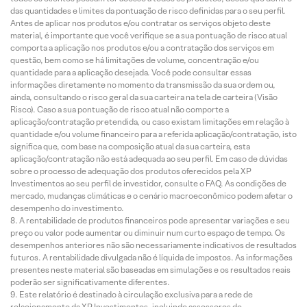
das quantidades e limites da pontuação de risco definidas para o seu perfil.
Antes de aplicar nos produtos e/ou contratar os serviços objeto deste
material, é importante que você verifique se a sua pontuação de risco atual
comporta a aplicação nos produtos e/ou a contratação dos serviços em
questão, bem como se há limitações de volume, concentração e/ou
quantidade para a aplicação desejada. Você pode consultar essas
informações diretamente no momento da transmissão da sua ordem ou,
ainda, consultando o risco geral da sua carteira na tela de carteira (Visão
Risco). Caso a sua pontuação de risco atual não comporte a
aplicação/contratação pretendida, ou caso existam limitações em relação à
quantidade e/ou volume financeiro para a referida aplicação/contratação, isto
significa que, com base na composição atual da sua carteira, esta
aplicação/contratação não está adequada ao seu perfil. Em caso de dúvidas
sobre o processo de adequação dos produtos oferecidos pela XP
Investimentos ao seu perfil de investidor, consulte o FAQ. As condições de
mercado, mudanças climáticas e o cenário macroeconômico podem afetar o
desempenho do investimento.
A rentabilidade de produtos financeiros pode apresentar variações e seu
preço ou valor pode aumentar ou diminuir num curto espaço de tempo. Os
desempenhos anteriores não são necessariamente indicativos de resultados
futuros. A rentabilidade divulgada não é líquida de impostos. As informações
presentes neste material são baseadas em simulações e os resultados reais
poderão ser significativamente diferentes.
Este relatório é destinado à circulação exclusiva para a rede de
relacionamento da XP Investimentos, incluindo assessores de