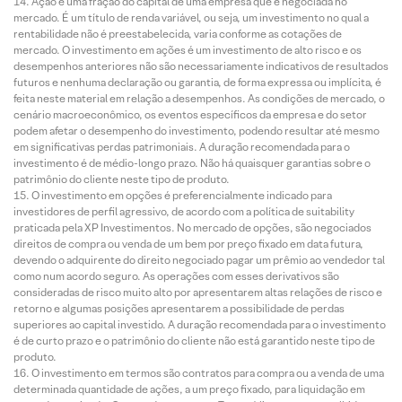
Ação é uma fração do capital de uma empresa que é negociada no
mercado. É um título de renda variável, ou seja, um investimento no qual a
rentabilidade não é preestabelecida, varia conforme as cotações de
mercado. O investimento em ações é um investimento de alto risco e os
desempenhos anteriores não são necessariamente indicativos de resultados
futuros e nenhuma declaração ou garantia, de forma expressa ou implícita, é
feita neste material em relação a desempenhos. As condições de mercado, o
cenário macroeconômico, os eventos específicos da empresa e do setor
podem afetar o desempenho do investimento, podendo resultar até mesmo
em significativas perdas patrimoniais. A duração recomendada para o
investimento é de médio-longo prazo. Não há quaisquer garantias sobre o
patrimônio do cliente neste tipo de produto.
O investimento em opções é preferencialmente indicado para
investidores de perfil agressivo, de acordo com a política de suitability
praticada pela XP Investimentos. No mercado de opções, são negociados
direitos de compra ou venda de um bem por preço fixado em data futura,
devendo o adquirente do direito negociado pagar um prêmio ao vendedor tal
como num acordo seguro. As operações com esses derivativos são
consideradas de risco muito alto por apresentarem altas relações de risco e
retorno e algumas posições apresentarem a possibilidade de perdas
superiores ao capital investido. A duração recomendada para o investimento
é de curto prazo e o patrimônio do cliente não está garantido neste tipo de
produto.
O investimento em termos são contratos para compra ou a venda de uma
determinada quantidade de ações, a um preço fixado, para liquidação em