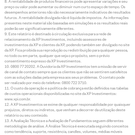
A rentabilidade de produtos financeiros pode apresentar variações e seu
preço ou valor pode aumentar ou diminuir num curto espaço de tempo. Os
desempenhos anteriores não são necessariamente indicativos de resultados
futuros. A rentabilidade divulgada não é líquida de impostos. As informações
presentes neste material são baseadas em simulações e os resultados reais
poderão ser significativamente diferentes.
Este relatório é destinado à circulação exclusiva para a rede de
relacionamento da XP Investimentos, incluindo assessores de
investimentos da XP e clientes da XP, podendo também ser divulgado no site
da XP. Fica proibida sua reprodução ou redistribuição para qualquer pessoa,
no todo ou em parte, qualquer que seja o propósito, sem o prévio
consentimento expresso da XP Investimentos.
0800 77 20202. A Ouvidoria da XP Investimentos tem a missão de servir
de canal de contato sempre que os clientes que não se sentirem satisfeitos
com as soluções dadas pela empresa aos seus problemas. O contato pode
ser realizado por meio do telefone: 0800 722 3710.
O custo da operação e a política de cobrança estão definidos nas tabelas
de custos operacionais disponibilizadas no site da XP Investimentos:
www.xpi.com.br.
A XP Investimentos se exime de qualquer responsabilidade por quaisquer
prejuízos, diretos ou indiretos, que venham a decorrer da utilização deste
relatório ou seu conteúdo.
A Avaliação Técnica e a Avaliação de Fundamentos seguem diferentes
metodologias de análise. A Análise Técnica é executada seguindo conceitos
como tendência, suporte, resistência, candles, volumes, médias móveis