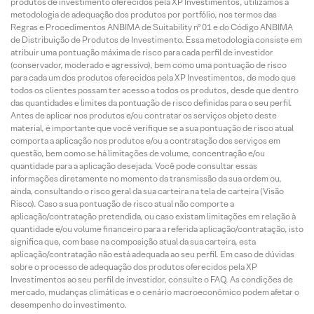
produtos de investimento oferecidos pela XP Investimentos, utilizamos a
metodologia de adequação dos produtos por portfólio, nos termos das
Regras e Procedimentos ANBIMA de Suitability nº 01 e do Código ANBIMA
de Distribuição de Produtos de Investimento. Essa metodologia consiste em
atribuir uma pontuação máxima de risco para cada perfil de investidor
(conservador, moderado e agressivo), bem como uma pontuação de risco
para cada um dos produtos oferecidos pela XP Investimentos, de modo que
todos os clientes possam ter acesso a todos os produtos, desde que dentro
das quantidades e limites da pontuação de risco definidas para o seu perfil.
Antes de aplicar nos produtos e/ou contratar os serviços objeto deste
material, é importante que você verifique se a sua pontuação de risco atual
comporta a aplicação nos produtos e/ou a contratação dos serviços em
questão, bem como se há limitações de volume, concentração e/ou
quantidade para a aplicação desejada. Você pode consultar essas
informações diretamente no momento da transmissão da sua ordem ou,
ainda, consultando o risco geral da sua carteira na tela de carteira (Visão
Risco). Caso a sua pontuação de risco atual não comporte a
aplicação/contratação pretendida, ou caso existam limitações em relação à
quantidade e/ou volume financeiro para a referida aplicação/contratação, isto
significa que, com base na composição atual da sua carteira, esta
aplicação/contratação não está adequada ao seu perfil. Em caso de dúvidas
sobre o processo de adequação dos produtos oferecidos pela XP
Investimentos ao seu perfil de investidor, consulte o FAQ. As condições de
mercado, mudanças climáticas e o cenário macroeconômico podem afetar o
desempenho do investimento.