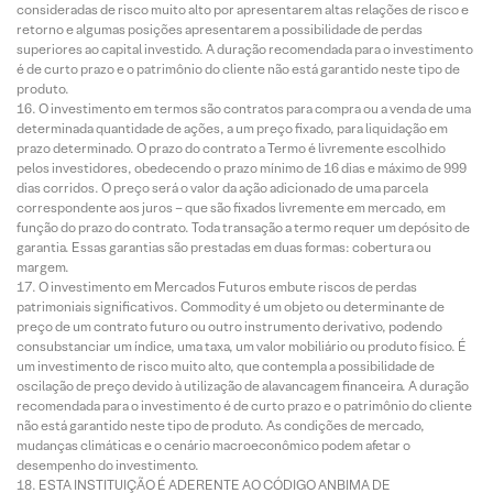
consideradas de risco muito alto por apresentarem altas relações de risco e
retorno e algumas posições apresentarem a possibilidade de perdas
superiores ao capital investido. A duração recomendada para o investimento
é de curto prazo e o patrimônio do cliente não está garantido neste tipo de
produto.
O investimento em termos são contratos para compra ou a venda de uma
determinada quantidade de ações, a um preço fixado, para liquidação em
prazo determinado. O prazo do contrato a Termo é livremente escolhido
pelos investidores, obedecendo o prazo mínimo de 16 dias e máximo de 999
dias corridos. O preço será o valor da ação adicionado de uma parcela
correspondente aos juros – que são fixados livremente em mercado, em
função do prazo do contrato. Toda transação a termo requer um depósito de
garantia. Essas garantias são prestadas em duas formas: cobertura ou
margem.
O investimento em Mercados Futuros embute riscos de perdas
patrimoniais significativos. Commodity é um objeto ou determinante de
preço de um contrato futuro ou outro instrumento derivativo, podendo
consubstanciar um índice, uma taxa, um valor mobiliário ou produto físico. É
um investimento de risco muito alto, que contempla a possibilidade de
oscilação de preço devido à utilização de alavancagem financeira. A duração
recomendada para o investimento é de curto prazo e o patrimônio do cliente
não está garantido neste tipo de produto. As condições de mercado,
mudanças climáticas e o cenário macroeconômico podem afetar o
desempenho do investimento.
ESTA INSTITUIÇÃO É ADERENTE AO CÓDIGO ANBIMA DE