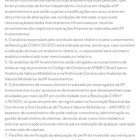
refletem única e exclusivamente suas análises e opiniões pessoais, que
foram produzidas de forma independente, inclusive em relação à XP
Investimentos e que estão sujeitas a modificações sem aviso prévio em
decorrência de alterações nas condições de mercado, e que sua(s)
remuneração(es) é(são) indiretamente influenciada por receitas
provenientes dos negócios e operações financeiras realizadas pela XP
Investimentos.
O analista responsável pelo conteúdo deste relatório e pelo cumprimento
da Resolução CVM nº 20/2021 está indicado acima, sendo que, caso constem
a indicação de mais um analista no relatório, o responsável será o primeiro
analista credenciado a ser mencionado no relatório.
Os analistas da XP Investimentos estão obrigados ao cumprimento de
todas as regras previstas no Código de Conduta da APIMEC Brasil para o
Analista de Valores Mobiliários e na Política de Conduta dos Analistas de
Valores Mobiliários da XP Investimentos.
O atendimento de nossos clientes é realizado por empregados da XP
Investimentos ou por assessores de investimento que desempenham suas
atividades por meio da XP, em conformidade com a Resolução CVM nº
178/2023, os quais encontram-se registrados na Associação Nacional das
Corretoras e Distribuidoras de Títulos e Valores Mobiliários – ANCORD. O
assessor de investimento não pode realizar consultoria, administração ou
gestão de patrimônio de clientes, devendo atuar como intermediário e
solicitar autorização prévia do cliente para a realização de qualquer operação
no mercado de capitais.
Para fins de verificação da adequação do perfil do investidor aos serviços e