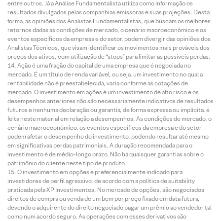
entre outros. Já a Análise Fundamentalista utiliza como informação os
resultados divulgados pelas companhias emissoras e suas projeções. Desta
forma, as opiniões dos Analistas Fundamentalistas, que buscam os melhores
retornos dadas as condições de mercado, o cenário macroeconômico e os
eventos específicos da empresa e do setor, podem divergir das opiniões dos
Analistas Técnicos, que visam identificar os movimentos mais prováveis dos
preços dos ativos, com utilização de “stops” para limitar as possíveis perdas.
Ação é uma fração do capital de uma empresa que é negociada no
mercado. É um título de renda variável, ou seja, um investimento no qual a
rentabilidade não é preestabelecida, varia conforme as cotações de
mercado. O investimento em ações é um investimento de alto risco e os
desempenhos anteriores não são necessariamente indicativos de resultados
futuros e nenhuma declaração ou garantia, de forma expressa ou implícita, é
feita neste material em relação a desempenhos. As condições de mercado, o
cenário macroeconômico, os eventos específicos da empresa e do setor
podem afetar o desempenho do investimento, podendo resultar até mesmo
em significativas perdas patrimoniais. A duração recomendada para o
investimento é de médio-longo prazo. Não há quaisquer garantias sobre o
patrimônio do cliente neste tipo de produto.
O investimento em opções é preferencialmente indicado para
investidores de perfil agressivo, de acordo com a política de suitability
praticada pela XP Investimentos. No mercado de opções, são negociados
direitos de compra ou venda de um bem por preço fixado em data futura,
devendo o adquirente do direito negociado pagar um prêmio ao vendedor tal
como num acordo seguro. As operações com esses derivativos são