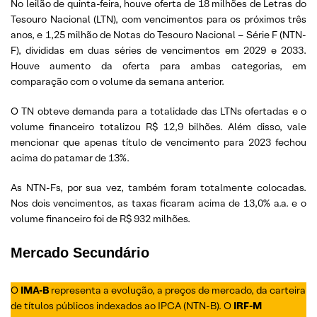
No leilão de quinta-feira, houve oferta de 18 milhões de Letras do
Tesouro Nacional (LTN), com vencimentos para os próximos três
anos, e 1,25 milhão de Notas do Tesouro Nacional – Série F (NTN-
F), divididas em duas séries de vencimentos em 2029 e 2033.
Houve aumento da oferta para ambas categorias, em
comparação com o volume da semana anterior.
O TN obteve demanda para a totalidade das LTNs ofertadas e o
volume financeiro totalizou R$ 12,9 bilhões. Além disso, vale
mencionar que apenas título de vencimento para 2023 fechou
acima do patamar de 13%.
As NTN-Fs, por sua vez, também foram totalmente colocadas.
Nos dois vencimentos, as taxas ficaram acima de 13,0% a.a. e o
volume financeiro foi de R$ 932 milhões.
Mercado Secundário
O
IMA-B
representa a evolução, a preços de mercado, da carteira
de títulos públicos indexados ao IPCA (NTN-B). O
IRF-M