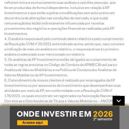
refletem única e exclusivamente suas análises e opiniões pessoais, que
foram produzidas de forma independente, inclusive em relação à XP
Investimentos e que estão sujeitas a modificações sem aviso prévio em
decorrência de alterações nas condições de mercado, e que sua(s)
remuneração(es) é(são) indiretamente influenciada por receitas
provenientes dos negócios e operações financeiras realizadas pela XP
Investimentos.
O analista responsável pelo conteúdo deste relatório e pelo cumprimento
da Resolução CVM nº 20/2021 está indicado acima, sendo que, caso constem
a indicação de mais um analista no relatório, o responsável será o primeiro
analista credenciado a ser mencionado no relatório.
Os analistas da XP Investimentos estão obrigados ao cumprimento de
todas as regras previstas no Código de Conduta da APIMEC Brasil para o
Analista de Valores Mobiliários e na Política de Conduta dos Analistas de
Valores Mobiliários da XP Investimentos.
O atendimento de nossos clientes é realizado por empregados da XP
Investimentos ou por assessores de investimento que desempenham suas
atividades por meio da XP, em conformidade com a Resolução CVM nº
178/2023, os quais encontram-se registrados na Associação Nacional das
Corretoras e Distribuidoras de Títulos e Valores Mobiliários – ANCORD. O
assessor de investimento não pode realizar consultoria, administração ou
gestão de patrimônio de clientes, devendo atuar como intermediário e
solicitar autorização prévia do cliente para a realização de qualquer operação
no mercado de capitais.
Para fins de verificação da adequação do perfil do investidor aos serviços e