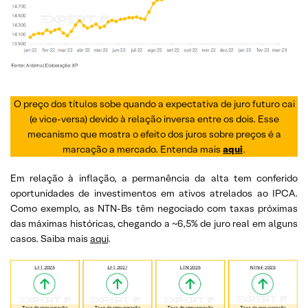
O preço dos títulos sobe quando a expectativa de juro futuro cai
(e vice-versa) devido à relação inversa entre os dois. Esse
mecanismo que mostra o efeito dos juros sobre preços é a
marcação a mercado. Entenda mais
aqui
.
Em relação à inflação, a permanência da alta tem conferido
oportunidades de investimentos em ativos atrelados ao IPCA.
Como exemplo, as NTN-Bs têm negociado com taxas próximas
das máximas históricas, chegando a ~6,5% de juro real em alguns
casos. Saiba mais
aqui
.