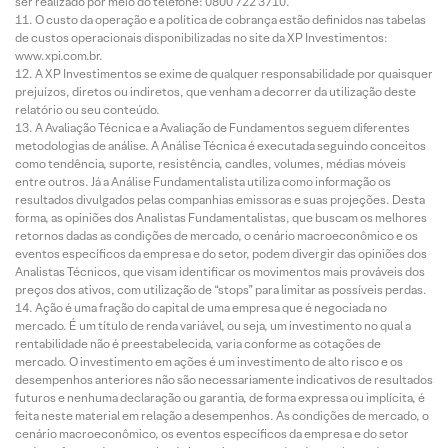
ser realizado por meio do telefone: 0800 722 3710.
O custo da operação e a política de cobrança estão definidos nas tabelas
de custos operacionais disponibilizadas no site da XP Investimentos:
www.xpi.com.br.
A XP Investimentos se exime de qualquer responsabilidade por quaisquer
prejuízos, diretos ou indiretos, que venham a decorrer da utilização deste
relatório ou seu conteúdo.
A Avaliação Técnica e a Avaliação de Fundamentos seguem diferentes
metodologias de análise. A Análise Técnica é executada seguindo conceitos
como tendência, suporte, resistência, candles, volumes, médias móveis
entre outros. Já a Análise Fundamentalista utiliza como informação os
resultados divulgados pelas companhias emissoras e suas projeções. Desta
forma, as opiniões dos Analistas Fundamentalistas, que buscam os melhores
retornos dadas as condições de mercado, o cenário macroeconômico e os
eventos específicos da empresa e do setor, podem divergir das opiniões dos
Analistas Técnicos, que visam identificar os movimentos mais prováveis dos
preços dos ativos, com utilização de “stops” para limitar as possíveis perdas.
Ação é uma fração do capital de uma empresa que é negociada no
mercado. É um título de renda variável, ou seja, um investimento no qual a
rentabilidade não é preestabelecida, varia conforme as cotações de
mercado. O investimento em ações é um investimento de alto risco e os
desempenhos anteriores não são necessariamente indicativos de resultados
futuros e nenhuma declaração ou garantia, de forma expressa ou implícita, é
feita neste material em relação a desempenhos. As condições de mercado, o
cenário macroeconômico, os eventos específicos da empresa e do setor