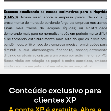
Estamos atualizando as nossas estimativas para a
Hapvida
(HAPV3)
. Nossa visão sobre a empresa piorou devido a (i)
crescimento do mercado perdendo força e a empresa mostrando
sinais mais fracos de adições líquidas; (ii) sinistralidade
demorando mais para se normalizar após um período muito difícil
e se tornando estruturalmente mais alta do que os níveis pré-
pandêmicos; e (iii) o risco de a empresa precisar emitir ações para
diminuir a sua alavancagem financeira, consequentemente
diluindo os atuais acionistas a um preço por ação inferior ao IPO.
Nossa visão em relação ao papel é muito cautelosa, embora
ainda vejamos um potencial em relação ao preço atual.
Conteúdo exclusivo para
clientes XP
A conta XP é gratuita. Abra a