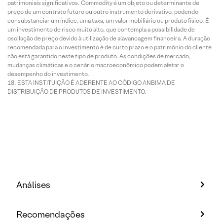
patrimoniais significativos. Commodity é um objeto ou determinante de
preço de um contrato futuro ou outro instrumento derivativo, podendo
consubstanciar um índice, uma taxa, um valor mobiliário ou produto físico. É
um investimento de risco muito alto, que contempla a possibilidade de
oscilação de preço devido à utilização de alavancagem financeira. A duração
recomendada para o investimento é de curto prazo e o patrimônio do cliente
não está garantido neste tipo de produto. As condições de mercado,
mudanças climáticas e o cenário macroeconômico podem afetar o
desempenho do investimento.
ESTA INSTITUIÇÃO É ADERENTE AO CÓDIGO ANBIMA DE
DISTRIBUIÇÃO DE PRODUTOS DE INVESTIMENTO.
Análises
Recomendações