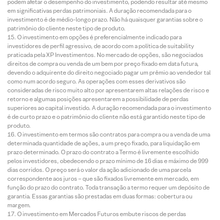
podem afetar o desempenho do investimento, podendo resultar até mesmo
em significativas perdas patrimoniais. A duração recomendada para o
investimento é de médio-longo prazo. Não há quaisquer garantias sobre o
patrimônio do cliente neste tipo de produto.
O investimento em opções é preferencialmente indicado para
investidores de perfil agressivo, de acordo com a política de suitability
praticada pela XP Investimentos. No mercado de opções, são negociados
direitos de compra ou venda de um bem por preço fixado em data futura,
devendo o adquirente do direito negociado pagar um prêmio ao vendedor tal
como num acordo seguro. As operações com esses derivativos são
consideradas de risco muito alto por apresentarem altas relações de risco e
retorno e algumas posições apresentarem a possibilidade de perdas
superiores ao capital investido. A duração recomendada para o investimento
é de curto prazo e o patrimônio do cliente não está garantido neste tipo de
produto.
O investimento em termos são contratos para compra ou a venda de uma
determinada quantidade de ações, a um preço fixado, para liquidação em
prazo determinado. O prazo do contrato a Termo é livremente escolhido
pelos investidores, obedecendo o prazo mínimo de 16 dias e máximo de 999
dias corridos. O preço será o valor da ação adicionado de uma parcela
correspondente aos juros – que são fixados livremente em mercado, em
função do prazo do contrato. Toda transação a termo requer um depósito de
garantia. Essas garantias são prestadas em duas formas: cobertura ou
margem.
O investimento em Mercados Futuros embute riscos de perdas