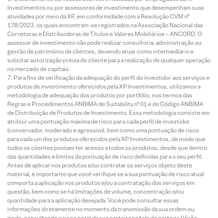
Investimentos ou por assessores de investimento que desempenham suas
atividades por meio da XP, em conformidade com a Resolução CVM nº
178/2023, os quais encontram-se registrados na Associação Nacional das
Corretoras e Distribuidoras de Títulos e Valores Mobiliários – ANCORD. O
assessor de investimento não pode realizar consultoria, administração ou
gestão de patrimônio de clientes, devendo atuar como intermediário e
solicitar autorização prévia do cliente para a realização de qualquer operação
no mercado de capitais.
Para fins de verificação da adequação do perfil do investidor aos serviços e
produtos de investimento oferecidos pela XP Investimentos, utilizamos a
metodologia de adequação dos produtos por portfólio, nos termos das
Regras e Procedimentos ANBIMA de Suitability nº 01 e do Código ANBIMA
de Distribuição de Produtos de Investimento. Essa metodologia consiste em
atribuir uma pontuação máxima de risco para cada perfil de investidor
(conservador, moderado e agressivo), bem como uma pontuação de risco
para cada um dos produtos oferecidos pela XP Investimentos, de modo que
todos os clientes possam ter acesso a todos os produtos, desde que dentro
das quantidades e limites da pontuação de risco definidas para o seu perfil.
Antes de aplicar nos produtos e/ou contratar os serviços objeto deste
material, é importante que você verifique se a sua pontuação de risco atual
comporta a aplicação nos produtos e/ou a contratação dos serviços em
questão, bem como se há limitações de volume, concentração e/ou
quantidade para a aplicação desejada. Você pode consultar essas
informações diretamente no momento da transmissão da sua ordem ou,
ainda, consultando o risco geral da sua carteira na tela de carteira (Visão