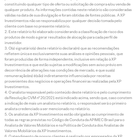
constituindo qualquer tipo de oferta ou solicitação de compra e/ou venda de
qualquer produto. As informações contidas neste relatório são consideradas
válidas na data de sua divulgação e foram obtidas de fontes públicas. A XP
Investimentos não se responsabiliza por qualquer decisão tomada pelo
cliente com base no presente relatório.
Este relatório foi elaborado considerando a classificação de risco dos
produtos de modo a gerar resultados de alocação para cada perfil de
investidor.
O(s) signatário(s) deste relatório declara(m) que as recomendações
refletem única e exclusivamente suas análises e opiniões pessoais, que
foram produzidas de forma independente, inclusive em relação à XP
Investimentos e que estão sujeitas a modificações sem aviso prévio em
decorrência de alterações nas condições de mercado, e que sua(s)
remuneração(es) é(são) indiretamente influenciada por receitas
provenientes dos negócios e operações financeiras realizadas pela XP
Investimentos.
O analista responsável pelo conteúdo deste relatório e pelo cumprimento
da Resolução CVM nº 20/2021 está indicado acima, sendo que, caso constem
a indicação de mais um analista no relatório, o responsável será o primeiro
analista credenciado a ser mencionado no relatório.
Os analistas da XP Investimentos estão obrigados ao cumprimento de
todas as regras previstas no Código de Conduta da APIMEC Brasil para o
Analista de Valores Mobiliários e na Política de Conduta dos Analistas de
Valores Mobiliários da XP Investimentos.
O atendimento de nossos clientes é realizado por empregados da XP