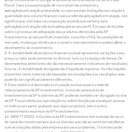
Risco). Caso a sua pontuação de risco atual não comporte a
aplicação/contratação pretendida, ou caso existam limitações em relação à
quantidade e/ou volume financeiro para a referida aplicação/contratação, isto
significa que, com base na composição atual da sua carteira, esta
aplicação/contratação não está adequada ao seu perfil. Em caso de dúvidas
sobre o processo de adequação dos produtos oferecidos pela XP
Investimentos ao seu perfil de investidor, consulte o FAQ. As condições de
mercado, mudanças climáticas e o cenário macroeconômico podem afetar o
desempenho do investimento.
A rentabilidade de produtos financeiros pode apresentar variações e seu
preço ou valor pode aumentar ou diminuir num curto espaço de tempo. Os
desempenhos anteriores não são necessariamente indicativos de resultados
futuros. A rentabilidade divulgada não é líquida de impostos. As informações
presentes neste material são baseadas em simulações e os resultados reais
poderão ser significativamente diferentes.
Este relatório é destinado à circulação exclusiva para a rede de
relacionamento da XP Investimentos, incluindo assessores de
investimentos da XP e clientes da XP, podendo também ser divulgado no site
da XP. Fica proibida sua reprodução ou redistribuição para qualquer pessoa,
no todo ou em parte, qualquer que seja o propósito, sem o prévio
consentimento expresso da XP Investimentos.
0800 77 20202. A Ouvidoria da XP Investimentos tem a missão de servir
de canal de contato sempre que os clientes que não se sentirem satisfeitos
com as soluções dadas pela empresa aos seus problemas. O contato pode