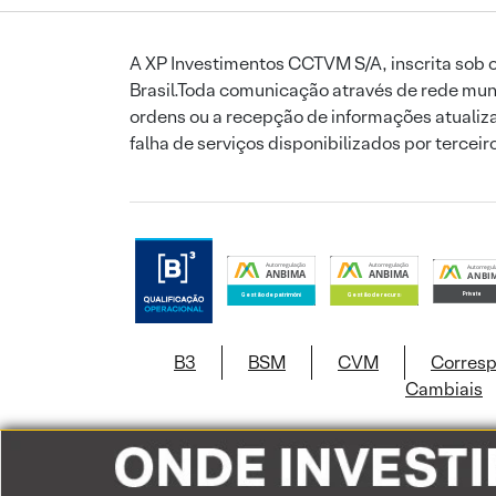
A XP Investimentos CCTVM S/A, inscrita sob o
Brasil.Toda comunicação através de rede mund
ordens ou a recepção de informações atualiza
falha de serviços disponibilizados por tercei
B3
BSM
CVM
Corres
Cambiais
Este site usa c