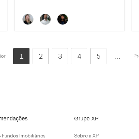
1
2
3
4
5
...
ior
Pr
mendações
Grupo XP
 Fundos Imobiliários
Sobre a XP