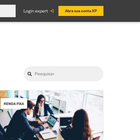
login expert
Abra sua conta XP
RENDA FIXA