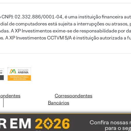
 CNPJ: 02.332.886/0001-04, é uma instituição financeira aut
ial de computadores está sujeita a interrupções ou atrasos, 
das. A XP Investimentos exime-se de responsabilidade por dan
ros. A XP Investimentos CCTVM S/A é instituição autorizada a f
pondentes
Correspondentes
Bancários
ookies e dados pessoais de acordo com a nossa
Política de Cookies
e a nossa
Polític