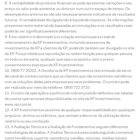
A rentabilidade de produtos financeiros pode apresentar variações e seu
preço ou valor pode aumentar ou diminuir num curto espaço de tempo. Os
desempenhos anteriores não são necessariamente indicativos de resultados
futuros. A rentabilidade divulgada não é líquida de impostos. As informações
presentes neste material são baseadas em simulações e os resultados reais
poderão ser significativamente diferentes.
Este relatório é destinado à circulação exclusiva para a rede de
relacionamento da XP Investimentos, incluindo assessores de
investimentos da XP e clientes da XP, podendo também ser divulgado no site
da XP. Fica proibida sua reprodução ou redistribuição para qualquer pessoa,
no todo ou em parte, qualquer que seja o propósito, sem o prévio
consentimento expresso da XP Investimentos.
0800 77 20202. A Ouvidoria da XP Investimentos tem a missão de servir
de canal de contato sempre que os clientes que não se sentirem satisfeitos
com as soluções dadas pela empresa aos seus problemas. O contato pode
ser realizado por meio do telefone: 0800 722 3710.
O custo da operação e a política de cobrança estão definidos nas tabelas
de custos operacionais disponibilizadas no site da XP Investimentos:
www.xpi.com.br.
A XP Investimentos se exime de qualquer responsabilidade por quaisquer
prejuízos, diretos ou indiretos, que venham a decorrer da utilização deste
relatório ou seu conteúdo.
A Avaliação Técnica e a Avaliação de Fundamentos seguem diferentes
metodologias de análise. A Análise Técnica é executada seguindo conceitos
como tendência, suporte, resistência, candles, volumes, médias móveis