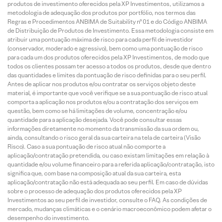
produtos de investimento oferecidos pela XP Investimentos, utilizamos a
metodologia de adequação dos produtos por portfólio, nos termos das
Regras e Procedimentos ANBIMA de Suitability nº 01 e do Código ANBIMA
de Distribuição de Produtos de Investimento. Essa metodologia consiste em
atribuir uma pontuação máxima de risco para cada perfil de investidor
(conservador, moderado e agressivo), bem como uma pontuação de risco
para cada um dos produtos oferecidos pela XP Investimentos, de modo que
todos os clientes possam ter acesso a todos os produtos, desde que dentro
das quantidades e limites da pontuação de risco definidas para o seu perfil.
Antes de aplicar nos produtos e/ou contratar os serviços objeto deste
material, é importante que você verifique se a sua pontuação de risco atual
comporta a aplicação nos produtos e/ou a contratação dos serviços em
questão, bem como se há limitações de volume, concentração e/ou
quantidade para a aplicação desejada. Você pode consultar essas
informações diretamente no momento da transmissão da sua ordem ou,
ainda, consultando o risco geral da sua carteira na tela de carteira (Visão
Risco). Caso a sua pontuação de risco atual não comporte a
aplicação/contratação pretendida, ou caso existam limitações em relação à
quantidade e/ou volume financeiro para a referida aplicação/contratação, isto
significa que, com base na composição atual da sua carteira, esta
aplicação/contratação não está adequada ao seu perfil. Em caso de dúvidas
sobre o processo de adequação dos produtos oferecidos pela XP
Investimentos ao seu perfil de investidor, consulte o FAQ. As condições de
mercado, mudanças climáticas e o cenário macroeconômico podem afetar o
desempenho do investimento.