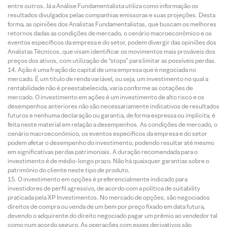
entre outros. Já a Análise Fundamentalista utiliza como informação os
resultados divulgados pelas companhias emissoras e suas projeções. Desta
forma, as opiniões dos Analistas Fundamentalistas, que buscam os melhores
retornos dadas as condições de mercado, o cenário macroeconômico e os
eventos específicos da empresa e do setor, podem divergir das opiniões dos
Analistas Técnicos, que visam identificar os movimentos mais prováveis dos
preços dos ativos, com utilização de “stops” para limitar as possíveis perdas.
Ação é uma fração do capital de uma empresa que é negociada no
mercado. É um título de renda variável, ou seja, um investimento no qual a
rentabilidade não é preestabelecida, varia conforme as cotações de
mercado. O investimento em ações é um investimento de alto risco e os
desempenhos anteriores não são necessariamente indicativos de resultados
futuros e nenhuma declaração ou garantia, de forma expressa ou implícita, é
feita neste material em relação a desempenhos. As condições de mercado, o
cenário macroeconômico, os eventos específicos da empresa e do setor
podem afetar o desempenho do investimento, podendo resultar até mesmo
em significativas perdas patrimoniais. A duração recomendada para o
investimento é de médio-longo prazo. Não há quaisquer garantias sobre o
patrimônio do cliente neste tipo de produto.
O investimento em opções é preferencialmente indicado para
investidores de perfil agressivo, de acordo com a política de suitability
praticada pela XP Investimentos. No mercado de opções, são negociados
direitos de compra ou venda de um bem por preço fixado em data futura,
devendo o adquirente do direito negociado pagar um prêmio ao vendedor tal
como num acordo seguro. As operações com esses derivativos são