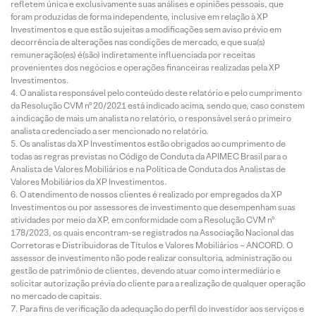
refletem única e exclusivamente suas análises e opiniões pessoais, que
foram produzidas de forma independente, inclusive em relação à XP
Investimentos e que estão sujeitas a modificações sem aviso prévio em
decorrência de alterações nas condições de mercado, e que sua(s)
remuneração(es) é(são) indiretamente influenciada por receitas
provenientes dos negócios e operações financeiras realizadas pela XP
Investimentos.
O analista responsável pelo conteúdo deste relatório e pelo cumprimento
da Resolução CVM nº 20/2021 está indicado acima, sendo que, caso constem
a indicação de mais um analista no relatório, o responsável será o primeiro
analista credenciado a ser mencionado no relatório.
Os analistas da XP Investimentos estão obrigados ao cumprimento de
todas as regras previstas no Código de Conduta da APIMEC Brasil para o
Analista de Valores Mobiliários e na Política de Conduta dos Analistas de
Valores Mobiliários da XP Investimentos.
O atendimento de nossos clientes é realizado por empregados da XP
Investimentos ou por assessores de investimento que desempenham suas
atividades por meio da XP, em conformidade com a Resolução CVM nº
178/2023, os quais encontram-se registrados na Associação Nacional das
Corretoras e Distribuidoras de Títulos e Valores Mobiliários – ANCORD. O
assessor de investimento não pode realizar consultoria, administração ou
gestão de patrimônio de clientes, devendo atuar como intermediário e
solicitar autorização prévia do cliente para a realização de qualquer operação
no mercado de capitais.
Para fins de verificação da adequação do perfil do investidor aos serviços e