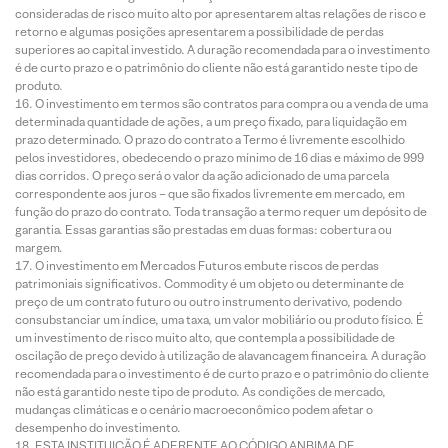
consideradas de risco muito alto por apresentarem altas relações de risco e
retorno e algumas posições apresentarem a possibilidade de perdas
superiores ao capital investido. A duração recomendada para o investimento
é de curto prazo e o patrimônio do cliente não está garantido neste tipo de
produto.
O investimento em termos são contratos para compra ou a venda de uma
determinada quantidade de ações, a um preço fixado, para liquidação em
prazo determinado. O prazo do contrato a Termo é livremente escolhido
pelos investidores, obedecendo o prazo mínimo de 16 dias e máximo de 999
dias corridos. O preço será o valor da ação adicionado de uma parcela
correspondente aos juros – que são fixados livremente em mercado, em
função do prazo do contrato. Toda transação a termo requer um depósito de
garantia. Essas garantias são prestadas em duas formas: cobertura ou
margem.
O investimento em Mercados Futuros embute riscos de perdas
patrimoniais significativos. Commodity é um objeto ou determinante de
preço de um contrato futuro ou outro instrumento derivativo, podendo
consubstanciar um índice, uma taxa, um valor mobiliário ou produto físico. É
um investimento de risco muito alto, que contempla a possibilidade de
oscilação de preço devido à utilização de alavancagem financeira. A duração
recomendada para o investimento é de curto prazo e o patrimônio do cliente
não está garantido neste tipo de produto. As condições de mercado,
mudanças climáticas e o cenário macroeconômico podem afetar o
desempenho do investimento.
ESTA INSTITUIÇÃO É ADERENTE AO CÓDIGO ANBIMA DE