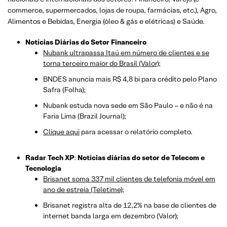
commerce, supermercados, lojas de roupa, farmácias, etc.)
, Agro,
Alimentos e Bebidas, Energia (óleo & gás e elétricas) e Saúde.
Notícias Diárias do Setor Financeiro
Nubank ultrapassa Itaú em número de clientes e se
torna terceiro maior do Brasil (Valor);
BNDES anuncia mais R$ 4,8 bi para crédito pelo Plano
Safra (Folha);
Nubank estuda nova sede em São Paulo – e não é na
Faria Lima (Brazil Journal);
Clique aqui
para acessar o relatório completo.
Radar Tech XP
:
Notícias diárias do setor de Telecom e
Tecnologia
Brisanet soma 337 mil clientes de telefonia móvel em
ano de estreia (Teletime);
Brisanet registra alta de 12,2% na base de clientes de
internet banda larga em dezembro (Valor);