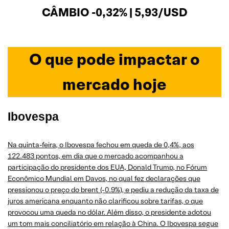
CÂMBIO -0,32% | 5,93/USD
O que pode impactar o
mercado hoje
Ibovespa
Na quinta-feira, o Ibovespa fechou em queda de 0,4%, aos
122.483 pontos, em dia que o mercado acompanhou a
participação do presidente dos EUA, Donald Trump, no Fórum
Econômico Mundial em Davos, no qual fez declarações que
pressionou o preço do brent (-0.9%), e pediu a redução da taxa de
juros americana enquanto não clarificou sobre tarifas, o que
provocou uma queda no dólar. Além disso, o presidente adotou
um tom mais conciliatório em relação à China. O Ibovespa segue