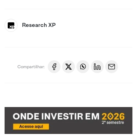
Research XP
Compartilhar: