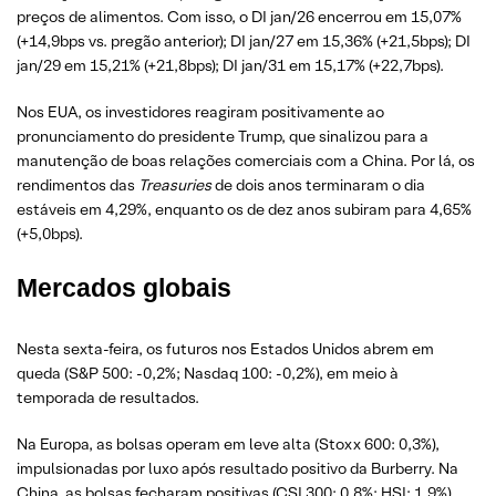
preços de alimentos. Com isso, o DI jan/26 encerrou em 15,07%
(+14,9bps vs. pregão anterior); DI jan/27 em 15,36% (+21,5bps); DI
jan/29 em 15,21% (+21,8bps); DI jan/31 em 15,17% (+22,7bps).
Nos EUA, os investidores reagiram positivamente ao
pronunciamento do presidente Trump, que sinalizou para a
manutenção de boas relações comerciais com a China. Por lá, os
rendimentos das
Treasuries
de dois anos terminaram o dia
estáveis em 4,29%, enquanto os de dez anos subiram para 4,65%
(+5,0bps).
Mercados globais
Nesta sexta-feira, os futuros nos Estados Unidos abrem em
queda (S&P 500: -0,2%; Nasdaq 100: -0,2%), em meio à
temporada de resultados.
Na Europa, as bolsas operam em leve alta (Stoxx 600: 0,3%),
impulsionadas por luxo após resultado positivo da Burberry. Na
China, as bolsas fecharam positivas (CSI 300: 0,8%; HSI: 1,9%)