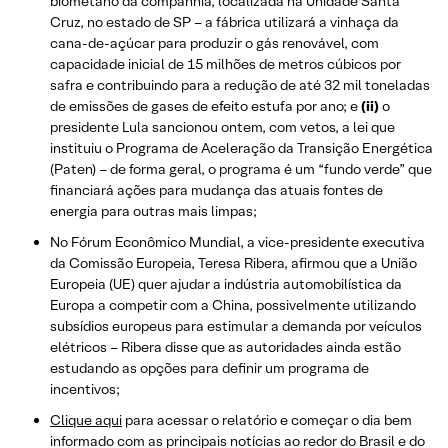
biometano da companhia, localizada na Unidade Santa
Cruz, no estado de SP – a fábrica utilizará a vinhaça da
cana-de-açúcar para produzir o gás renovável, com
capacidade inicial de 15 milhões de metros cúbicos por
safra e contribuindo para a redução de até 32 mil toneladas
de emissões de gases de efeito estufa por ano; e
(ii)
o
presidente Lula sancionou ontem, com vetos, a lei que
instituiu o Programa de Aceleração da Transição Energética
(Paten) – de forma geral, o programa é um “fundo verde” que
financiará ações para mudança das atuais fontes de
energia para outras mais limpas;
No Fórum Econômico Mundial, a vice-presidente executiva
da Comissão Europeia, Teresa Ribera, afirmou que a União
Europeia (UE) quer ajudar a indústria automobilística da
Europa a competir com a China, possivelmente utilizando
subsídios europeus para estimular a demanda por veículos
elétricos – Ribera disse que as autoridades ainda estão
estudando as opções para definir um programa de
incentivos;
Clique aqui
para acessar o relatório e começar o dia bem
informado com as principais notícias ao redor do Brasil e do