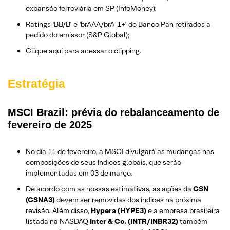
expansão ferroviária em SP (InfoMoney);
Ratings ‘BB/B’ e ‘brAAA/brA-1+’ do Banco Pan retirados a
pedido do emissor (S&P Global);
Clique aqui
para acessar o clipping.
Estratégia
MSCI Brazil: prévia do rebalanceamento de
fevereiro de 2025
No dia 11 de fevereiro, a MSCI divulgará as mudanças nas
composições de seus índices globais, que serão
implementadas em 03 de março.
De acordo com as nossas estimativas, as ações da
CSN
(CSNA3)
devem ser removidas dos índices na próxima
revisão. Além disso,
Hypera (HYPE3)
e a empresa brasileira
listada na NASDAQ
Inter & Co. (INTR/INBR32)
também