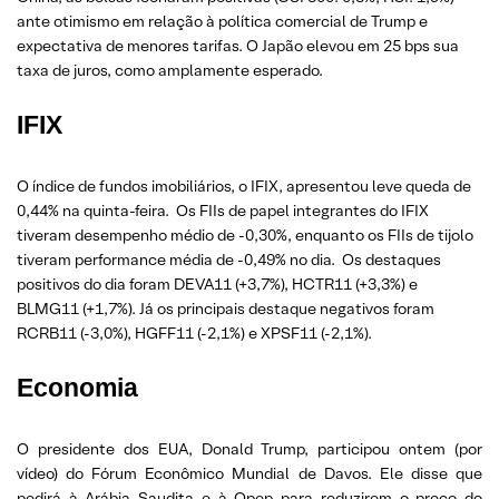
ante otimismo em relação à política comercial de Trump e
expectativa de menores tarifas. O Japão elevou em 25 bps sua
taxa de juros, como amplamente esperado.
IFIX
O índice de fundos imobiliários, o IFIX, apresentou leve queda de
0,44% na quinta-feira. Os FIIs de papel integrantes do IFIX
tiveram desempenho médio de -0,30%, enquanto os FIIs de tijolo
tiveram performance média de -0,49% no dia. Os destaques
positivos do dia foram DEVA11 (+3,7%), HCTR11 (+3,3%) e
BLMG11 (+1,7%). Já os principais destaque negativos foram
RCRB11 (-3,0%), HGFF11 (-2,1%) e XPSF11 (-2,1%).
Economia
O presidente dos EUA, Donald Trump, participou ontem (por
vídeo) do Fórum Econômico Mundial de Davos. Ele disse que
pedirá à Arábia Saudita e à Opep para reduzirem o preço do