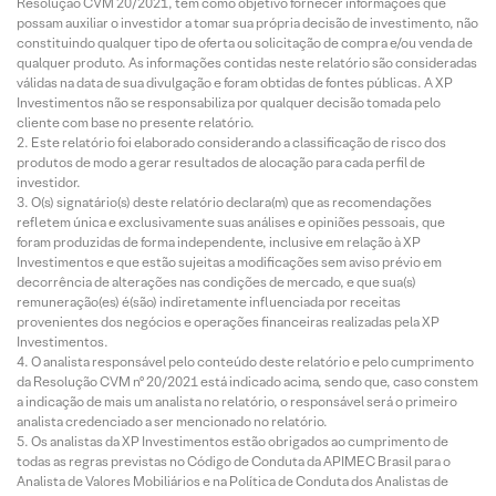
Resolução CVM 20/2021, tem como objetivo fornecer informações que
possam auxiliar o investidor a tomar sua própria decisão de investimento, não
constituindo qualquer tipo de oferta ou solicitação de compra e/ou venda de
qualquer produto. As informações contidas neste relatório são consideradas
válidas na data de sua divulgação e foram obtidas de fontes públicas. A XP
Investimentos não se responsabiliza por qualquer decisão tomada pelo
cliente com base no presente relatório.
Este relatório foi elaborado considerando a classificação de risco dos
produtos de modo a gerar resultados de alocação para cada perfil de
investidor.
O(s) signatário(s) deste relatório declara(m) que as recomendações
refletem única e exclusivamente suas análises e opiniões pessoais, que
foram produzidas de forma independente, inclusive em relação à XP
Investimentos e que estão sujeitas a modificações sem aviso prévio em
decorrência de alterações nas condições de mercado, e que sua(s)
remuneração(es) é(são) indiretamente influenciada por receitas
provenientes dos negócios e operações financeiras realizadas pela XP
Investimentos.
O analista responsável pelo conteúdo deste relatório e pelo cumprimento
da Resolução CVM nº 20/2021 está indicado acima, sendo que, caso constem
a indicação de mais um analista no relatório, o responsável será o primeiro
analista credenciado a ser mencionado no relatório.
Os analistas da XP Investimentos estão obrigados ao cumprimento de
todas as regras previstas no Código de Conduta da APIMEC Brasil para o
Analista de Valores Mobiliários e na Política de Conduta dos Analistas de