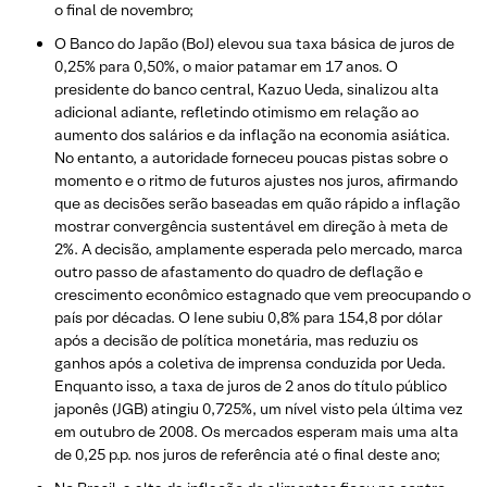
o final de novembro;
O Banco do Japão (BoJ) elevou sua taxa básica de juros de
0,25% para 0,50%, o maior patamar em 17 anos. O
presidente do banco central, Kazuo Ueda, sinalizou alta
adicional adiante, refletindo otimismo em relação ao
aumento dos salários e da inflação na economia asiática.
No entanto, a autoridade forneceu poucas pistas sobre o
momento e o ritmo de futuros ajustes nos juros, afirmando
que as decisões serão baseadas em quão rápido a inflação
mostrar convergência sustentável em direção à meta de
2%. A decisão, amplamente esperada pelo mercado, marca
outro passo de afastamento do quadro de deflação e
crescimento econômico estagnado que vem preocupando o
país por décadas. O Iene subiu 0,8% para 154,8 por dólar
após a decisão de política monetária, mas reduziu os
ganhos após a coletiva de imprensa conduzida por Ueda.
Enquanto isso, a taxa de juros de 2 anos do título público
japonês (JGB) atingiu 0,725%, um nível visto pela última vez
em outubro de 2008. Os mercados esperam mais uma alta
de 0,25 p.p. nos juros de referência até o final deste ano;