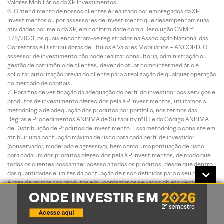
Valores Mobiliários da XP Investimentos.
O atendimento de nossos clientes é realizado por empregados da XP
Investimentos ou por assessores de investimento que desempenham suas
atividades por meio da XP, em conformidade com a Resolução CVM nº
178/2023, os quais encontram-se registrados na Associação Nacional das
Corretoras e Distribuidoras de Títulos e Valores Mobiliários – ANCORD. O
assessor de investimento não pode realizar consultoria, administração ou
gestão de patrimônio de clientes, devendo atuar como intermediário e
solicitar autorização prévia do cliente para a realização de qualquer operação
no mercado de capitais.
Para fins de verificação da adequação do perfil do investidor aos serviços e
produtos de investimento oferecidos pela XP Investimentos, utilizamos a
metodologia de adequação dos produtos por portfólio, nos termos das
Regras e Procedimentos ANBIMA de Suitability nº 01 e do Código ANBIMA
de Distribuição de Produtos de Investimento. Essa metodologia consiste em
atribuir uma pontuação máxima de risco para cada perfil de investidor
(conservador, moderado e agressivo), bem como uma pontuação de risco
para cada um dos produtos oferecidos pela XP Investimentos, de modo que
todos os clientes possam ter acesso a todos os produtos, desde que dentro
das quantidades e limites da pontuação de risco definidas para o seu perfil.
Antes de aplicar nos produtos e/ou contratar os serviços objeto deste
material, é importante que você verifique se a sua pontuação de risco atual
comporta a aplicação nos produtos e/ou a contratação dos serviços em
questão, bem como se há limitações de volume, concentração e/ou
quantidade para a aplicação desejada. Você pode consultar essas