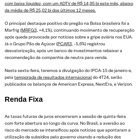
com baixa liquidez, com um ADTV de R$ 14,95 bi este mês, abaixo
da média de R$ 25,02 bi dos últimos 12 meses.
O principal destaque positivo do pregão na Bolsa brasileira foi a
Marfrig (
MRFG3
, +4,1%), continuando movimento de recuperação
após queda provocada por notícias sobre a gripe aviária nos EUA.
Já o Grupo Pão de Açúcar (
PCAR3
, -5,6%) registrou
desvalorização, após um banco de investimentos rebaixar a
recomendação da companhia de neutra para venda.
Nesta sexta-feira, teremos a divulgação do IPCA-15 de janeiro e,
pela
temporada de resultados internacional
do 4T24, serão
publicados os balanços de American Express, NextEra, e Verizon.
Renda Fixa
As taxas futuras de juros encerraram a sessão de quinta-feira
com forte abertura ao longo da curva. No Brasil, a aversão ao
risco do mercado se intensificou após notícias que apontaram a
utilização de subsídios pelo governo visando a redução dos