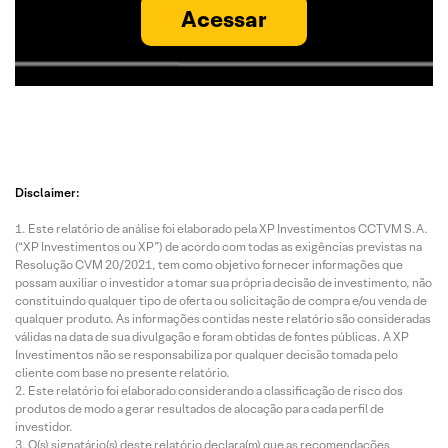
Acessar
Disclaimer:
Este relatório de análise foi elaborado pela XP Investimentos CCTVM S.A.
(“XP Investimentos ou XP”) de acordo com todas as exigências previstas na
Resolução CVM 20/2021, tem como objetivo fornecer informações que
possam auxiliar o investidor a tomar sua própria decisão de investimento, não
constituindo qualquer tipo de oferta ou solicitação de compra e/ou venda de
qualquer produto. As informações contidas neste relatório são consideradas
válidas na data de sua divulgação e foram obtidas de fontes públicas. A XP
Investimentos não se responsabiliza por qualquer decisão tomada pelo
cliente com base no presente relatório.
Este relatório foi elaborado considerando a classificação de risco dos
produtos de modo a gerar resultados de alocação para cada perfil de
investidor.
O(s) signatário(s) deste relatório declara(m) que as recomendações