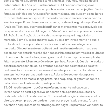
como tendência, suporte, resistência, candles, volumes, médias móveis
entre outros. Já a Análise Fundamentalista utiliza como informação os
resultados divulgados pelas companhias emissoras e suas projeções. Desta
forma, as opiniões dos Analistas Fundamentalistas, que buscam os melhores
retornos dadas as condições de mercado, o cenário macroeconômico e os
eventos específicos da empresa e do setor, podem divergir das opiniões dos
Analistas Técnicos, que visam identificar os movimentos mais prováveis dos
preços dos ativos, com utilização de “stops” para limitar as possíveis perdas.
Ação é uma fração do capital de uma empresa que é negociada no
mercado. É um título de renda variável, ou seja, um investimento no qual a
rentabilidade não é preestabelecida, varia conforme as cotações de
mercado. O investimento em ações é um investimento de alto risco e os
desempenhos anteriores não são necessariamente indicativos de resultados
futuros e nenhuma declaração ou garantia, de forma expressa ou implícita, é
feita neste material em relação a desempenhos. As condições de mercado, o
cenário macroeconômico, os eventos específicos da empresa e do setor
podem afetar o desempenho do investimento, podendo resultar até mesmo
em significativas perdas patrimoniais. A duração recomendada para o
investimento é de médio-longo prazo. Não há quaisquer garantias sobre o
patrimônio do cliente neste tipo de produto.
O investimento em opções é preferencialmente indicado para
investidores de perfil agressivo, de acordo com a política de suitability
praticada pela XP Investimentos. No mercado de opções, são negociados
direitos de compra ou venda de um bem por preço fixado em data futura,
devendo o adquirente do direito negociado pagar um prêmio ao vendedor tal