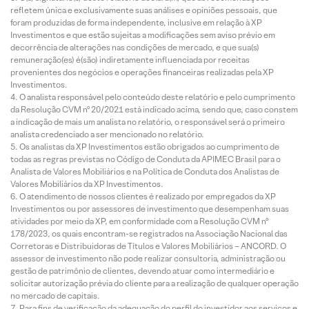
refletem única e exclusivamente suas análises e opiniões pessoais, que
foram produzidas de forma independente, inclusive em relação à XP
Investimentos e que estão sujeitas a modificações sem aviso prévio em
decorrência de alterações nas condições de mercado, e que sua(s)
remuneração(es) é(são) indiretamente influenciada por receitas
provenientes dos negócios e operações financeiras realizadas pela XP
Investimentos.
O analista responsável pelo conteúdo deste relatório e pelo cumprimento
da Resolução CVM nº 20/2021 está indicado acima, sendo que, caso constem
a indicação de mais um analista no relatório, o responsável será o primeiro
analista credenciado a ser mencionado no relatório.
Os analistas da XP Investimentos estão obrigados ao cumprimento de
todas as regras previstas no Código de Conduta da APIMEC Brasil para o
Analista de Valores Mobiliários e na Política de Conduta dos Analistas de
Valores Mobiliários da XP Investimentos.
O atendimento de nossos clientes é realizado por empregados da XP
Investimentos ou por assessores de investimento que desempenham suas
atividades por meio da XP, em conformidade com a Resolução CVM nº
178/2023, os quais encontram-se registrados na Associação Nacional das
Corretoras e Distribuidoras de Títulos e Valores Mobiliários – ANCORD. O
assessor de investimento não pode realizar consultoria, administração ou
gestão de patrimônio de clientes, devendo atuar como intermediário e
solicitar autorização prévia do cliente para a realização de qualquer operação
no mercado de capitais.
Para fins de verificação da adequação do perfil do investidor aos serviços e