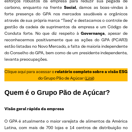
esforços robustos da empresa para reduzir sua pegada de
carbono, enquanto na frente
Social
, damos as boas-vindas à
forte presença do GPA nos mercados saudáveis ​​e orgânicos
através de sua própria marca “Taeq” e destacamos o controle de
gestão da cadeia de suprimentos da empresa e um Código de
Conduta forte. No que diz respeito à
Governança
, apesar de
reconhecermos positivamente que as ações do GPA (PCAR3)
estão listadas no Novo Mercado, a falta de maioria independente
do Conselho do GPA, bem como de um presidente independente,
levanta preocupações.
Clique aqui para acessar o
relatório completo sobre a visão ESG
do Grupo Pão de Açúcar (
Link
)
Quem é o Grupo Pão de Açúcar?
Visão geral rápida da empresa
O GPA é atualmente o maior varejista de alimentos da América
Latina, com mais de 700 lojas e 14 centros de distribuição no