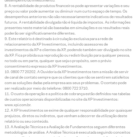
desempenho do investimento.
A rentabilidade de produtos financeiros pode apresentar variações e seu
preço ou valor pode aumentar ou diminuir num curto espaço de tempo. Os
desempenhos anteriores não são necessariamente indicativos de resultados
futuros. A rentabilidade divulgada não é líquida de impostos. As informações
presentes neste material são baseadas em simulações e os resultados reais
poderão ser significativamente diferentes.
Este relatório é destinado à circulação exclusiva para a rede de
relacionamento da XP Investimentos, incluindo assessores de
investimentos da XP e clientes da XP, podendo também ser divulgado no site
da XP. Fica proibida sua reprodução ou redistribuição para qualquer pessoa,
no todo ou em parte, qualquer que seja o propósito, sem o prévio
consentimento expresso da XP Investimentos.
0800 77 20202. A Ouvidoria da XP Investimentos tem a missão de servir
de canal de contato sempre que os clientes que não se sentirem satisfeitos
com as soluções dadas pela empresa aos seus problemas. O contato pode
ser realizado por meio do telefone: 0800 722 3710.
O custo da operação e a política de cobrança estão definidos nas tabelas
de custos operacionais disponibilizadas no site da XP Investimentos:
www.xpi.com.br.
A XP Investimentos se exime de qualquer responsabilidade por quaisquer
prejuízos, diretos ou indiretos, que venham a decorrer da utilização deste
relatório ou seu conteúdo.
A Avaliação Técnica e a Avaliação de Fundamentos seguem diferentes
metodologias de análise. A Análise Técnica é executada seguindo conceitos