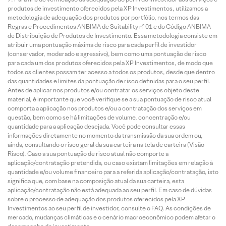
produtos de investimento oferecidos pela XP Investimentos, utilizamos a
metodologia de adequação dos produtos por portfólio, nos termos das
Regras e Procedimentos ANBIMA de Suitability nº 01 e do Código ANBIMA
de Distribuição de Produtos de Investimento. Essa metodologia consiste em
atribuir uma pontuação máxima de risco para cada perfil de investidor
(conservador, moderado e agressivo), bem como uma pontuação de risco
para cada um dos produtos oferecidos pela XP Investimentos, de modo que
todos os clientes possam ter acesso a todos os produtos, desde que dentro
das quantidades e limites da pontuação de risco definidas para o seu perfil.
Antes de aplicar nos produtos e/ou contratar os serviços objeto deste
material, é importante que você verifique se a sua pontuação de risco atual
comporta a aplicação nos produtos e/ou a contratação dos serviços em
questão, bem como se há limitações de volume, concentração e/ou
quantidade para a aplicação desejada. Você pode consultar essas
informações diretamente no momento da transmissão da sua ordem ou,
ainda, consultando o risco geral da sua carteira na tela de carteira (Visão
Risco). Caso a sua pontuação de risco atual não comporte a
aplicação/contratação pretendida, ou caso existam limitações em relação à
quantidade e/ou volume financeiro para a referida aplicação/contratação, isto
significa que, com base na composição atual da sua carteira, esta
aplicação/contratação não está adequada ao seu perfil. Em caso de dúvidas
sobre o processo de adequação dos produtos oferecidos pela XP
Investimentos ao seu perfil de investidor, consulte o FAQ. As condições de
mercado, mudanças climáticas e o cenário macroeconômico podem afetar o