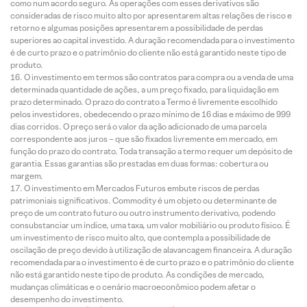
como num acordo seguro. As operações com esses derivativos são
consideradas de risco muito alto por apresentarem altas relações de risco e
retorno e algumas posições apresentarem a possibilidade de perdas
superiores ao capital investido. A duração recomendada para o investimento
é de curto prazo e o patrimônio do cliente não está garantido neste tipo de
produto.
O investimento em termos são contratos para compra ou a venda de uma
determinada quantidade de ações, a um preço fixado, para liquidação em
prazo determinado. O prazo do contrato a Termo é livremente escolhido
pelos investidores, obedecendo o prazo mínimo de 16 dias e máximo de 999
dias corridos. O preço será o valor da ação adicionado de uma parcela
correspondente aos juros – que são fixados livremente em mercado, em
função do prazo do contrato. Toda transação a termo requer um depósito de
garantia. Essas garantias são prestadas em duas formas: cobertura ou
margem.
O investimento em Mercados Futuros embute riscos de perdas
patrimoniais significativos. Commodity é um objeto ou determinante de
preço de um contrato futuro ou outro instrumento derivativo, podendo
consubstanciar um índice, uma taxa, um valor mobiliário ou produto físico. É
um investimento de risco muito alto, que contempla a possibilidade de
oscilação de preço devido à utilização de alavancagem financeira. A duração
recomendada para o investimento é de curto prazo e o patrimônio do cliente
não está garantido neste tipo de produto. As condições de mercado,
mudanças climáticas e o cenário macroeconômico podem afetar o
desempenho do investimento.