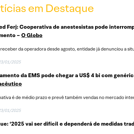
tícias em Destaque
d Ferj: Cooperativa de anestesistas pode interromp
mento
–
O Globo
receber da operadora desde agosto, entidade já denunciou a sit
23/01/2025
ramento da EMS pode chegar a US$ 4 bi com genéri
acêutico
mativa é de médio prazo e prevê também vendas no mercado inte
23/01/2025
e: ‘2025 vai ser difícil e dependerá de medidas tradi