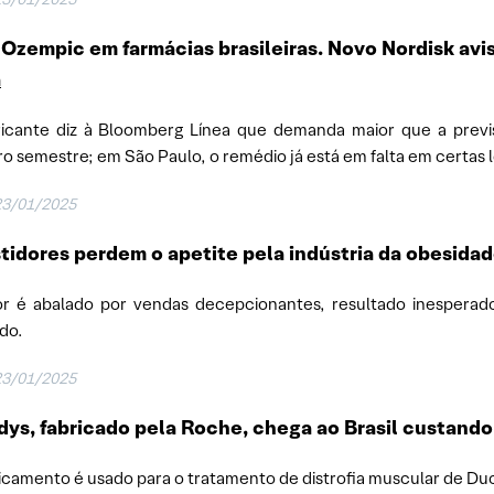
 Ozempic em farmácias brasileiras. Novo Nordisk avis
a
icante diz à Bloomberg Línea que demanda maior que a previst
ro semestre; em São Paulo, o remédio já está em falta em certas l
23/01/2025
tidores perdem o apetite pela indústria da obesida
r é abalado por vendas decepcionantes, resultado inesperad
do.
23/01/2025
dys, fabricado pela Roche, chega ao Brasil custando
camento é usado para o tratamento de distrofia muscular de Duc