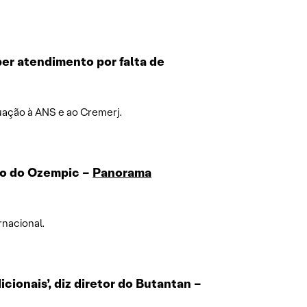
er atendimento por falta de
uação à ANS e ao Cremerj.
co do Ozempic
–
Panorama
rnacional.
cionais’, diz diretor do Butantan
–