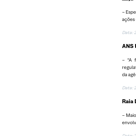
– Espe
ações 
Data:
ANS 
– “A 
regula
da agê
Data:
Raia 
– Maio
envolv
Data: