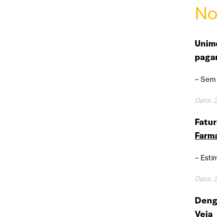
No
Unime
paga
– Sem 
Data:
Fatu
Farm
– Esti
Data:
Dengu
Veja