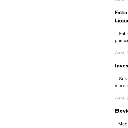
Falta
Líne
– Fabr
primei
Data:
Inves
– Seto
merca
Data:
Elevi
– Medi