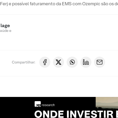
 Ferj e possível faturamento da EMS com Ozempic são os d
Elage
Saúde e
Compartilhar: