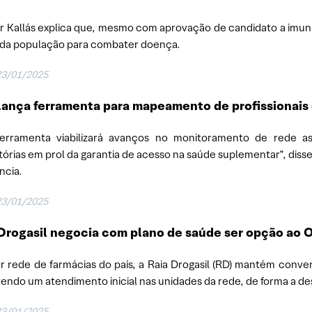
r Kallás explica que, mesmo com aprovação de candidato a imuni
da população para combater doença.
23/01/2025
lança ferramenta para mapeamento de profissionais
ferramenta viabilizará avanços no monitoramento de rede 
tórias em prol da garantia de acesso na saúde suplementar”, diss
ncia.
23/01/2025
Drogasil negocia com plano de saúde ser opção ao 
r rede de farmácias do país, a Raia Drogasil (RD) mantém conve
endo um atendimento inicial nas unidades da rede, de forma a des
23/01/2025