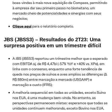
boas-vindas à mais nova aquisição da Compass, permitindo
à empresa dar seu primeiro passo no biometano, um
mercado cheio de potencialidades e sinergias com seus
negócios;
Clique aqui
para o relatório completo.
JBS (JBSS3) – Resultados do 2T23: Uma
surpresa positiva em um trimestre difícil
A JBS (JBSS3) reportou um trimestre melhor que o esperado
com EBITDA aj. de R$ 4,47bi (-57% YoY e +40% vs. XPe), em
linha com o consenso, enquanto uma forte tendência de
queda nos preços de suínos e aves ampliou as diferenças (∆
R$ 880mi) entre marcação a mercado (USGAAP) e
marcação a custo (IFRS);
A melhoria sequencial em todas as unidades, exceto Suíno
nos EUA, é uma mudança bem-vinda. No entanto, as
perspectivas permanecem mistas: esperamos que todas as
unidades continuem melhorando, exceto Bovino nos EUA,