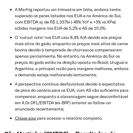
A Marfrig reportou um trimestre em linha, embora tenha
superado os pares listados nos EUA e na América do Sul,
com EBITDA aj. de R$ 1,337bi (-48% YoY e +3% vs XPe):
sólidas margens nos EUA de 5,2% e AS de 10,0%;
O ‘cutout ratio’ nos EUA caiu 8,4% A/A devido aos preços
mais altos do gado, enquanto os preços mais altos da carne
bovina devido à temporada de churrascos compensaram
apenas parcialmente. No entanto, na América do Sul os
preços do gado estão na direção oposta no Brasil, Uruguai e
Argentina, a principal razão para margens melhores, embora
a demanda esteja melhorando lentamente;
A perspectiva continua desfavorável devido à expectativa
de piora do cenário para os EUA, com AS não suficiente para
compensar, enquanto a alavancagem segue desconfortável
em 4,0x DFL/EBITDA (ex-BRF) anterior ao follow-on
anunciado recentemente;
Clique aqui
para acessar o relatório completo.