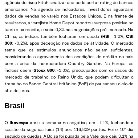
agência de risco Fitch sinalizar que pode cortar rating de bancos
americanos. Na agenda de indicadores, investidores aguardam
dados de vendas no varejo nos Estados Unidos. E na frente de
resultados, a varejista Home Depot reportou surpresa positiva no
lucro e na receita, e sobe 0,3% nas negociações pré-mercado. Na
China, os índices também fecharam em queda (
HSI
: -1,0%;
CSI
300
: -0,2%), após decepção nos dados de atividade. O mercado
teme que os estímulos anunciados não sejam suficientes,
considerando o agravamento das condições de crédito no país
com a crise da incorporadora Country Garden. Na Europa, os
índices caem (
Stoxx 600
: -1,0%), preocupados com os dados do
mercado de trabalho do Reino Unido, que podem dificultar o
trabalho do Banco Central britânico (BoE) de pausar seu ciclo de
alta de juros.
Brasil
O
Ibovespa
abriu a semana no negativo, em -1,1%, fechando a
sessão da segunda-feira (14) aos 116,809 pontos. Foi o 10º dia
seguido de quedas. A Bolsa foi puxada pela Vale, que caiu 3,1% na