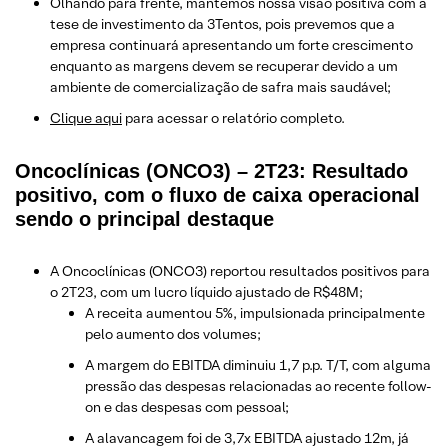
Olhando para frente, mantemos nossa visão positiva com a
tese de investimento da 3Tentos, pois prevemos que a
empresa continuará apresentando um forte crescimento
enquanto as margens devem se recuperar devido a um
ambiente de comercialização de safra mais saudável;
Clique aqui
para acessar o relatório completo.
Oncoclínicas (ONCO3) – 2T23: Resultado
positivo, com o fluxo de caixa operacional
sendo o principal destaque
A Oncoclínicas (ONCO3) reportou resultados positivos para
o 2T23, com um lucro líquido ajustado de R$48M;
A receita aumentou 5%, impulsionada principalmente
pelo aumento dos volumes;
A margem do EBITDA diminuiu 1,7 p.p. T/T, com alguma
pressão das despesas relacionadas ao recente follow-
on e das despesas com pessoal;
A alavancagem foi de 3,7x EBITDA ajustado 12m, já