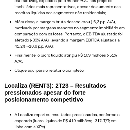
estimativas), explicada pelo menor POC nos projetos
imobiliários mais representativos, apesar do aumento das
receitas líquidas nos segmentos não residenciais;
Além disso, a margem bruta desacelerou (-6,3 p.p. A/A),
motivada por margens menores no segmento imobiliário em
comparação com os lotes. Portanto, o EBITDA ajustado foi
afetado (-39% A/A), levando a margem EBITDA ajustada a
41,2% (-10,8 p.p. A/A);
Finalmente, o lucro líquido atingiu R$ 109 milhões (-51%
A/A);
Clique aqui
para o relatório completo.
Localiza (RENT3): 2T23 – Resultados
pressionados apesar do forte
posicionamento competitivo
A Localiza reportou resultados pressionados, conforme o
esperado (lucro líquido de R$ 419 milhões; -31% T/T; em
linha com a XPe).