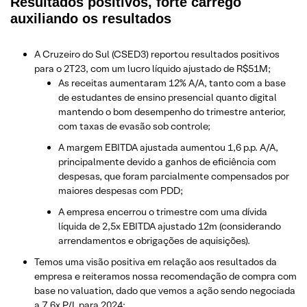
Resultados positivos, forte carrego
auxiliando os resultados
A Cruzeiro do Sul (CSED3) reportou resultados positivos
para o 2T23, com um lucro líquido ajustado de R$51M;
As receitas aumentaram 12% A/A, tanto com a base
de estudantes de ensino presencial quanto digital
mantendo o bom desempenho do trimestre anterior,
com taxas de evasão sob controle;
A margem EBITDA ajustada aumentou 1,6 p.p. A/A,
principalmente devido a ganhos de eficiência com
despesas, que foram parcialmente compensados por
maiores despesas com PDD;
A empresa encerrou o trimestre com uma dívida
líquida de 2,5x EBITDA ajustado 12m (considerando
arrendamentos e obrigações de aquisições).
Temos uma visão positiva em relação aos resultados da
empresa e reiteramos nossa recomendação de compra com
base no valuation, dado que vemos a ação sendo negociada
a 7,6x P/L para 2024;