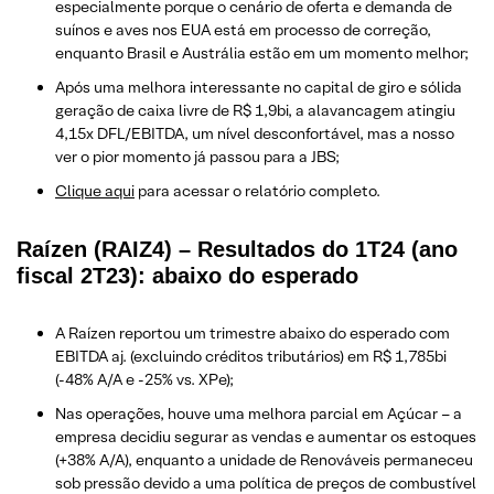
especialmente porque o cenário de oferta e demanda de
suínos e aves nos EUA está em processo de correção,
enquanto Brasil e Austrália estão em um momento melhor;
Após uma melhora interessante no capital de giro e sólida
geração de caixa livre de R$ 1,9bi, a alavancagem atingiu
4,15x DFL/EBITDA, um nível desconfortável, mas a nosso
ver o pior momento já passou para a JBS;
Clique aqui
para acessar o relatório completo.
Raízen (RAIZ4) – Resultados do 1T24 (ano
fiscal 2T23): abaixo do esperado
A Raízen reportou um trimestre abaixo do esperado com
EBITDA aj. (excluindo créditos tributários) em R$ 1,785bi
(-48% A/A e -25% vs. XPe);
Nas operações, houve uma melhora parcial em Açúcar – a
empresa decidiu segurar as vendas e aumentar os estoques
(+38% A/A), enquanto a unidade de Renováveis permaneceu
sob pressão devido a uma política de preços de combustível