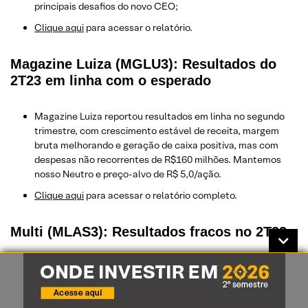
principais desafios do novo CEO;
Clique aqui
para acessar o relatório.
Magazine Luiza (MGLU3): Resultados do
2T23 em linha com o esperado
Magazine Luiza reportou resultados em linha no segundo
trimestre, com crescimento estável de receita, margem
bruta melhorando e geração de caixa positiva, mas com
despesas não recorrentes de R$160 milhões. Mantemos
nosso Neutro e preço-alvo de R$ 5,0/ação.
Clique aqui
para acessar o relatório completo.
Multi (MLAS3): Resultados fracos no 2T23
A Multi reportou outra vez resultados fracos, embora
melhorando no trimestre, com as operações ainda
impactadas pela transição do ERP e pela demanda por