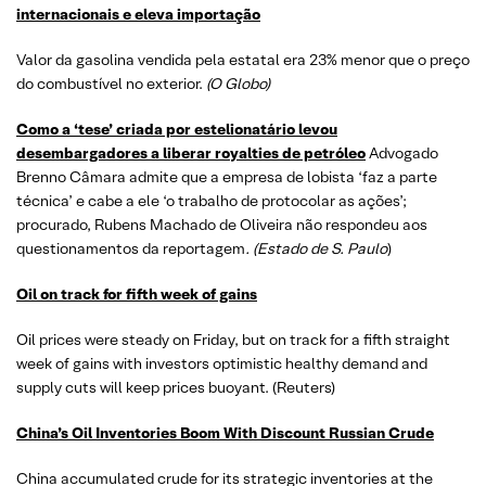
internacionais e eleva importação
Valor da gasolina vendida pela estatal era 23% menor que o preço
do combustível no exterior.
(O Globo)
Como a ‘tese’ criada por estelionatário levou
desembargadores a liberar royalties de petróleo
Advogado
Brenno Câmara admite que a empresa de lobista ‘faz a parte
técnica’ e cabe a ele ‘o trabalho de protocolar as ações’;
procurado, Rubens Machado de Oliveira não respondeu aos
questionamentos da reportagem
. (Estado de S. Paulo
)
Oil on track for fifth week of gains
Oil prices were steady on Friday, but on track for a fifth straight
week of gains with investors optimistic healthy demand and
supply cuts will keep prices buoyant. (Reuters)
China’s Oil Inventories Boom With Discount Russian Crude
China accumulated crude for its strategic inventories at the