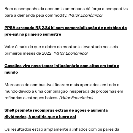
Bom desempenho da economia americana dá força à perspectiva
para a demanda pela commodity.
(Valor Econômico)
PPSA arrecada R$ 2,84 bi com comercialização de petróleo do
pré-sal no primeiro semestre
Valor é mais do que o dobro do montante levantado nos seis
primeiros meses de 2022.
(Valor Econômico)
Gasolina vira novo temor inflacionário com altas em todo o
mundo
Mercados de combustível ficaram mais apertados em todo o
mundo devido a uma combinação inesperada de problemas em
refinarias e estoques baixos.
(Valor Econômico)
Shell promete recompras extras de ações e aumenta
dividendos, à medida que o lucro cai
Os resultados estão amplamente alinhados com os pares da