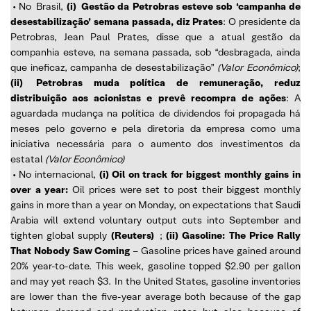
• No
Brasil,
(i)
Gestão da Petrobras esteve sob ‘campanha de
desestabilização’ semana passada, diz Prates
: O presidente da
Petrobras, Jean Paul Prates, disse que a atual gestão da
companhia esteve, na semana passada, sob “desbragada, ainda
que ineficaz, campanha de desestabilização”
(Valor Econômico)
;
(ii)
Petrobras muda política de remuneração, reduz
distribuição aos acionistas e prevê recompra de ações
: A
aguardada mudança na política de dividendos foi propagada há
meses pelo governo e pela diretoria da empresa como uma
iniciativa necessária para o aumento dos investimentos da
estatal
(Valor Econômico)
• No internacional,
(i) Oil on track for biggest monthly gains in
over a year:
Oil prices were set to post their biggest monthly
gains in more than a year on Monday, on expectations that Saudi
Arabia will extend voluntary output cuts into September and
tighten global supply
(Reuters)
;
(ii) Gasoline: The Price Rally
That Nobody Saw Coming
– Gasoline prices have gained around
20% year-to-date. This week, gasoline topped $2.90 per gallon
and may yet reach $3. In the United States, gasoline inventories
are lower than the five-year average both because of the gap