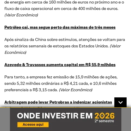
de energia em cerca de 160 milhões de euros no próximo ano e o
fluxo de caixa operacional em cerca de 400 milhões de euros.
(Valor Econômico)
Petróleo cai, mas segue perto das máximas de três meses
Após sinaliza da China sobre estímulos, atenções se voltam para
os relatórios semanais de estoques dos Estados Unidos.
(Valor
Econômico)
Azevedo & Travassos aumenta capital em R$ 55,9 milhões
Para tanto, a empresa fez emissão de 15,9 milhões de ações,
sendo 5,32 milhões ordinárias a R$ 4,21 cada, e 10,6 milhões
preferenciais a R$ 3,15 cada.
(Valor Econômico)
Arbitragem pode levar Petrobras a indenizar acionistas
Ação na CAM, da B3, busca responsabilizar a estatal por
supostos danos causados por informações incompletas e falsas
prestadas entre 2010 e 2015.
(Valor Econômico)