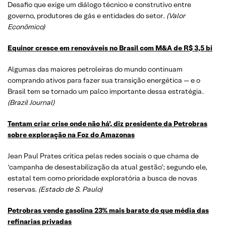
Desafio que exige um diálogo técnico e construtivo entre
governo, produtores de gás e entidades do setor
. (Valor
Econômico)
Equinor cresce em renováveis no Brasil com M&A de R$ 3,5 bi
Algumas das maiores petroleiras do mundo continuam
comprando ativos para fazer sua transição energética — e o
Brasil tem se tornado um palco importante dessa estratégia
.
(Brazil Journal)
Tentam criar crise onde não há’, diz presidente da Petrobras
sobre exploração na Foz do Amazonas
Jean Paul Prates critica pelas redes sociais o que chama de
‘campanha de desestabilização da atual gestão’; segundo ele,
estatal tem como prioridade exploratória a busca de novas
reservas.
(Estado de S. Paulo)
Petrobras vende gasolina 23% mais barato do que média das
refinarias privadas