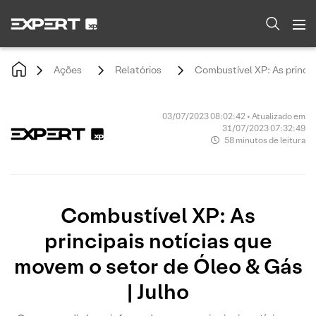
Ações
Relatórios
Combustível XP: As princip
03/07/2023 08:02:42 • Atualizado em
31/07/2023 07:32:49
58 minutos de leitura
Combustível XP: As
principais notícias que
movem o setor de Óleo & Gás
| Julho