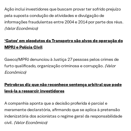
Ação inclui investidores que buscam provar ter sofrido prejuízo
pela suposta condução de atividades e divulgação de
informações fraudulentas entre 2004 e 2014 por parte dos réus
.
(Valor Econômico)
‘Gatos’ em oleodutos da Transpetro são alvos de operação do
MPRJ e Polícia Civil
Gaeco/MPRJ denunciou à Justiça 27 pessoas pelos crimes de
furto qualificado, organização criminosa e corrupção
. (Valor
Econômico)
Petrobras diz que não reconhece sentença arbitral que pode
levá-la a ressarcir investidores
A companhia aponta que a decisão proferida é parcial e
meramente declaratória, afirmando que se aplica à pretensão
indenizatória dos acionistas o regime geral da responsabilidade
civil
. (Valor Econômico)