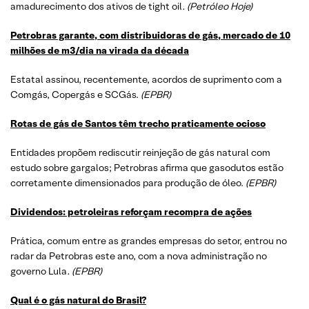
amadurecimento dos ativos de tight oil
. (Petróleo Hoje)
Petrobras garante, com distribuidoras de gás, mercado de 10
milhões de m3/dia na virada da década
Estatal assinou, recentemente, acordos de suprimento com a
Comgás, Copergás e SCGás.
(EPBR)
Rotas de gás de Santos têm trecho praticamente ocioso
Entidades propõem rediscutir reinjeção de gás natural com
estudo sobre gargalos; Petrobras afirma que gasodutos estão
corretamente dimensionados para produção de óleo.
(EPBR)
Dividendos: petroleiras reforçam recompra de ações
Prática, comum entre as grandes empresas do setor, entrou no
radar da Petrobras este ano, com a nova administração no
governo Lula
. (EPBR)
Qual é o gás natural do Brasil?