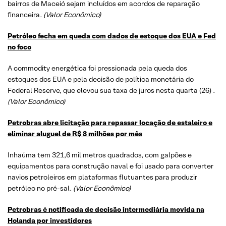
bairros de Maceió sejam incluídos em acordos de reparação
financeira
. (Valor Econômico)
Petróleo fecha em queda com dados de estoque dos EUA e Fed
no foco
A commodity energética foi pressionada pela queda dos
estoques dos EUA e pela decisão de política monetária do
Federal Reserve, que elevou sua taxa de juros nesta quarta (26)
.
(Valor Econômico)
Petrobras abre licitação para repassar locação de estaleiro e
eliminar aluguel de R$ 8 milhões por mês
Inhaúma tem 321,6 mil metros quadrados, com galpões e
equipamentos para construção naval e foi usado para converter
navios petroleiros em plataformas flutuantes para produzir
petróleo no pré-sal
. (Valor Econômico)
Petrobras é notificada de decisão intermediária movida na
Holanda por investidores