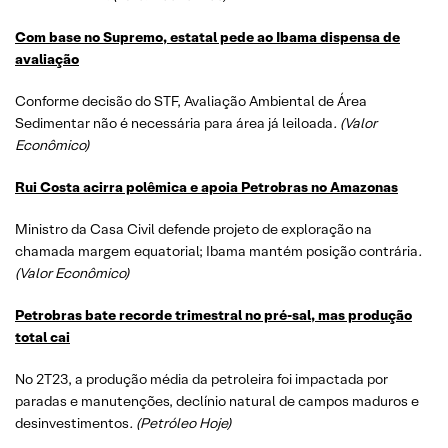
Com base no Supremo, estatal pede ao Ibama dispensa de
avaliação
Conforme decisão do STF, Avaliação Ambiental de Área
Sedimentar não é necessária para área já leiloada
. (Valor
Econômico)
Rui Costa acirra polêmica e apoia Petrobras no Amazonas
Ministro da Casa Civil defende projeto de exploração na
chamada margem equatorial; Ibama mantém posição contrária
.
(Valor Econômico)
Petrobras bate recorde trimestral no pré-sal, mas produção
total cai
No 2T23, a produção média da petroleira foi impactada por
paradas e manutenções, declínio natural de campos maduros e
desinvestimentos
. (Petróleo Hoje)