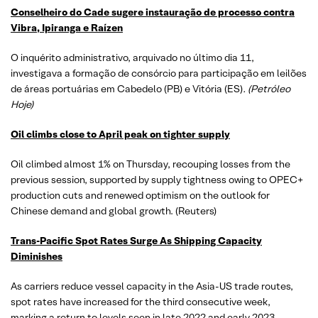
Conselheiro do Cade sugere instauração de processo contra
Vibra, Ipiranga e Raízen
O inquérito administrativo, arquivado no último dia 11,
investigava a formação de consórcio para participação em leilões
de áreas portuárias em Cabedelo (PB) e Vitória (ES)
. (Petróleo
Hoje)
Oil climbs close to April peak on tighter supply
Oil climbed almost 1% on Thursday, recouping losses from the
previous session, supported by supply tightness owing to OPEC+
production cuts and renewed optimism on the outlook for
Chinese demand and global growth. (Reuters)
Trans-Pacific Spot Rates Surge As Shipping Capacity
Diminishes
As carriers reduce vessel capacity in the Asia-US trade routes,
spot rates have increased for the third consecutive week,
marking a return to levels seen in late 2022 and early 2023.