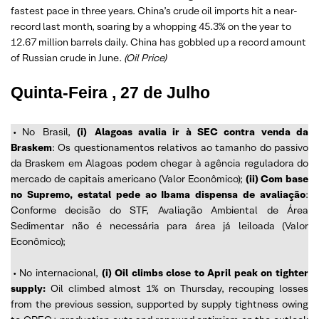
fastest pace in three years. China’s crude oil imports hit a near-
record last month, soaring by a whopping 45.3% on the year to
12.67 million barrels daily. China has gobbled up a record amount
of Russian crude in June
. (Oil Price)
Quinta-Feira ,
27 de Julho
• No
Brasil,
(i)
Alagoas avalia ir à SEC contra venda da
Braskem
: Os questionamentos relativos ao tamanho do passivo
da Braskem em Alagoas podem chegar à agência reguladora do
mercado de capitais americano (Valor Econômico);
(ii)
Com base
no Supremo, estatal pede ao Ibama dispensa de avaliação
:
Conforme decisão do STF, Avaliação Ambiental de Área
Sedimentar não é necessária para área já leiloada (Valor
Econômico);
• No internacional,
(i)
Oil climbs close to April peak on tighter
supply
:
Oil climbed almost 1% on Thursday, recouping losses
from the previous session, supported by supply tightness owing