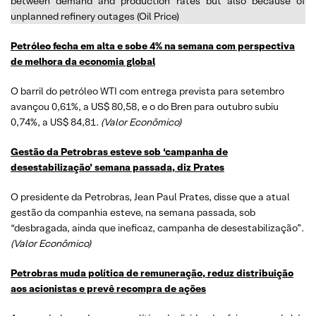
between demand and production rates but also because of
unplanned refinery outages (Oil Price)
Petróleo fecha em alta e sobe 4% na semana com perspectiva
de melhora da economia global
O barril do petróleo WTI com entrega prevista para setembro
avançou 0,61%, a US$ 80,58, e o do Bren para outubro subiu
0,74%, a US$ 84,81
. (Valor Econômico)
Gestão da Petrobras esteve sob ‘campanha de
desestabilização’ semana passada, diz Prates
O presidente da Petrobras, Jean Paul Prates, disse que a atual
gestão da companhia esteve, na semana passada, sob
“desbragada, ainda que ineficaz, campanha de desestabilização”
.
(Valor Econômico)
Petrobras muda política de remuneração, reduz distribuição
aos acionistas e prevê recompra de ações