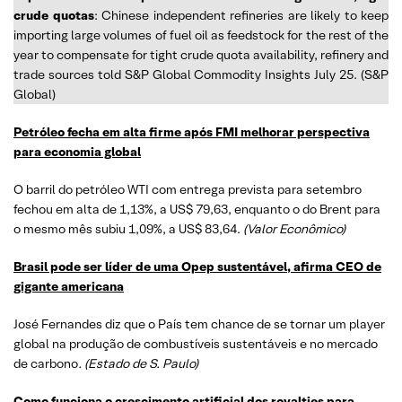
crude quotas
: Chinese independent refineries are likely to keep
importing large volumes of fuel oil as feedstock for the rest of the
year to compensate for tight crude quota availability, refinery and
trade sources told S&P Global Commodity Insights July 25. (S&P
Global)
Petróleo fecha em alta firme após FMI melhorar perspectiva
para economia global
O barril do petróleo WTI com entrega prevista para setembro
fechou em alta de 1,13%, a US$ 79,63, enquanto o do Brent para
o mesmo mês subiu 1,09%, a US$ 83,64.
(Valor Econômico)
Brasil pode ser líder de uma Opep sustentável, afirma CEO de
gigante americana
José Fernandes diz que o País tem chance de se tornar um player
global na produção de combustíveis sustentáveis e no mercado
de carbono
. (Estado de S. Paulo)
Como funciona o crescimento artificial dos royalties para