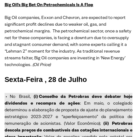
Big Oil’s Big Bet On Petrochemicals Is A Flop
Big Oil companies, Exxon and Chevron, are expected to report
significant profit declines due to weaker oil, gas, and
petrochemical margins. The petrochemical sector, once a safety
net for these companies, is facing a downturn due to oversupply
and stagnant consumer demand, with some experts calling it a
“Lehman 2” moment for the industry. As traditional revenue
streams falter, Big Oil companies are investing in ‘New Energy’
technologies
. (Oil Price)
Sexta-Feira ,
28 de Julho
• No
Brasil,
(i)
Conselho da Petrobras deve debater hoje
dividendos e recompra de ações
: Em maio, o colegiado
determinou a elaboração de proposta de ajuste do planejamento
estratégico 2023-2027 e “aperfeiçoamento” da política de
remuneração de acionistas. (Valor Econômico);
(ii)
Petrobras
descola preços de combustíveis das cotações internacionais e
eleva importação
: Valor da gasolina vendida pela estatal era