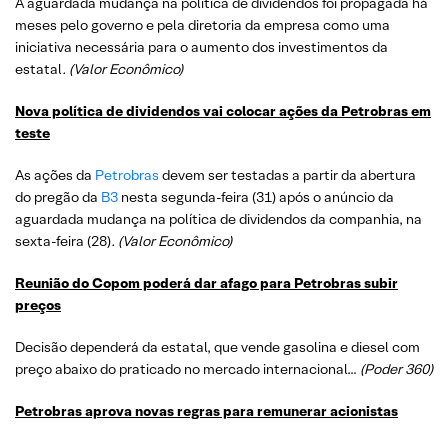
A aguardada mudança na política de dividendos foi propagada há
meses pelo governo e pela diretoria da empresa como uma
iniciativa necessária para o aumento dos investimentos da
estatal
. (Valor Econômico)
Nova política de dividendos vai colocar ações da Petrobras em
teste
As ações da
Petrobras
devem ser testadas a partir da abertura
do pregão da
B3
nesta segunda-feira (31) após o anúncio da
aguardada mudança na política de dividendos da companhia, na
sexta-feira (28)
. (Valor Econômico)
Reunião do Copom poderá dar afago para Petrobras subir
preços
Decisão dependerá da estatal, que vende gasolina e diesel com
preço abaixo do praticado no mercado internacional…
(Poder 360)
Petrobras aprova novas regras para remunerar acionistas