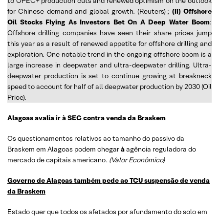
to OPEC+ production cuts and renewed optimism on the outlook
for Chinese demand and global growth. (Reuters)
;
(ii) Offshore
Oil Stocks Flying As Investors Bet On A Deep Water Boom
:
Offshore drilling companies have seen their share prices jump
this year as a result of renewed appetite for offshore drilling and
exploration. One notable trend in the ongoing offshore boom is a
large increase in deepwater and ultra-deepwater drilling. Ultra-
deepwater production is set to continue growing at breakneck
speed to account for half of all deepwater production by 2030 (Oil
Price).
Alagoas avalia ir à SEC contra venda da Braskem
Os questionamentos relativos ao tamanho do passivo da
Braskem em Alagoas podem chegar
à
agência reguladora do
mercado de capitais americano
. (Valor Econômico)
Governo de Alagoas também pede ao TCU suspensão de venda
da Braskem
Estado quer que todos os afetados por afundamento do solo em