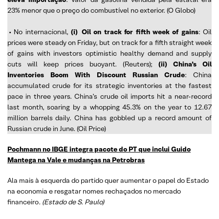
23% menor que o preço do combustível no exterior. (O Globo)
• No internacional,
(i)
Oil on track for fifth week of gains
: Oil
prices were steady on Friday, but on track for a fifth straight week
of gains with investors optimistic healthy demand and supply
cuts will keep prices buoyant. (Reuters);
(ii) China’s Oil
Inventories Boom With Discount Russian Crude
: China
accumulated crude for its strategic inventories at the fastest
pace in three years. China’s crude oil imports hit a near-record
last month, soaring by a whopping 45.3% on the year to 12.67
million barrels daily. China has gobbled up a record amount of
Russian crude in June. (Oil Price)
Pochmann no IBGE integra pacote do PT que inclui Guido
Mantega na Vale e mudanças na Petrobras
Ala mais à esquerda do partido quer aumentar o papel do Estado
na economia e resgatar nomes rechaçados no mercado
financeiro
. (Estado de S. Paulo)