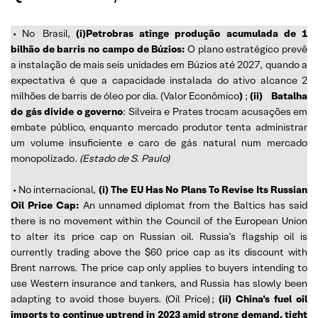
• No
Brasil,
(i)Petrobras atinge produção acumulada de 1
bilhão de barris no campo de Búzios:
O plano estratégico prevê
a instalação de mais seis unidades em Búzios até 2027, quando a
expectativa é que a capacidade instalada do ativo alcance 2
milhões de barris de óleo por dia. (Valor Econômico
)
;
(ii)
Batalha
do gás divide o governo
: Silveira e Prates trocam acusações em
embate público, enquanto mercado produtor tenta administrar
um volume insuficiente e caro de gás natural num mercado
monopolizado
. (Estado de S. Paulo)
• No internacional,
(i) The EU Has No Plans To Revise Its Russian
Oil Price Cap:
An unnamed diplomat from the Baltics has said
there is no movement within the Council of the European Union
to alter its price cap on Russian oil. Russia’s flagship oil is
currently trading above the $60 price cap as its discount with
Brent narrows. The price cap only applies to buyers intending to
use Western insurance and tankers, and Russia has slowly been
adapting to avoid those buyers. (Oil Price)
;
(ii) China’s fuel oil
imports to continue uptrend in 2023 amid strong demand, tight