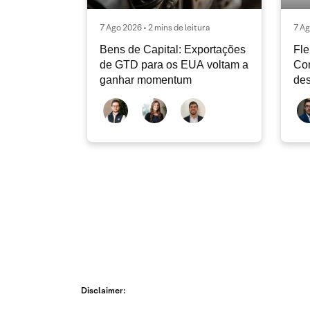
7 Ago 2026 • 2 mins de leitura
7 Ag
Bens de Capital: Exportações
Fle
de GTD para os EUA voltam a
Co
ganhar momentum
des
dev
atu
Disclaimer: