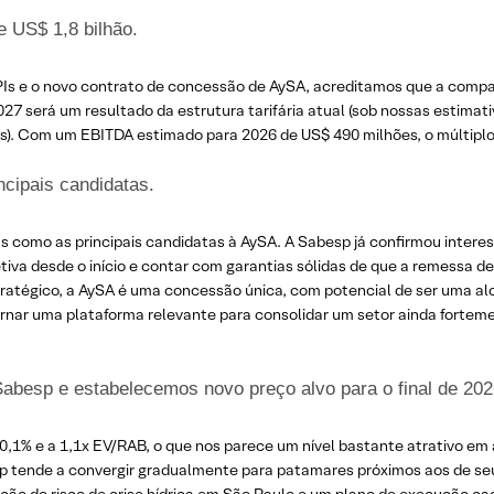
 US$ 1,8 bilhão.
PIs e o novo contrato de concessão de AySA, acreditamos que a compan
2027 será um resultado da estrutura tarifária atual (sob nossas estimat
ões). Com um EBITDA estimado para 2026 de US$ 490 milhões, o múltiplo
cipais candidatas.
as como as principais candidatas à AySA. A Sabesp já confirmou inter
va desde o início e contar com garantias sólidas de que a remessa de 
stratégico, a AySA é uma concessão única, com potencial de ser uma
nar uma plataforma relevante para consolidar um setor ainda forteme
esp e estabelecemos novo preço alvo para o final de 202
,1% e a 1,1x EV/RAB, o que nos parece um nível bastante atrativo e
p tende a convergir gradualmente para patamares próximos aos de seus