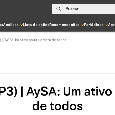
Buscar
os
Análises
Lista de ações
Recomendações
Periódicos
Apr
| AySA: Um ativo oculto à vista de todos
) | AySA: Um ativo 
de todos