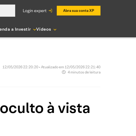
login expert
Abra sua conta XP
enda a Investir
Vídeos
12/05/2026 22:20:20 • Atualizado em 12/05/2026 22:21:40
4 minutos de leitura
oculto à vista