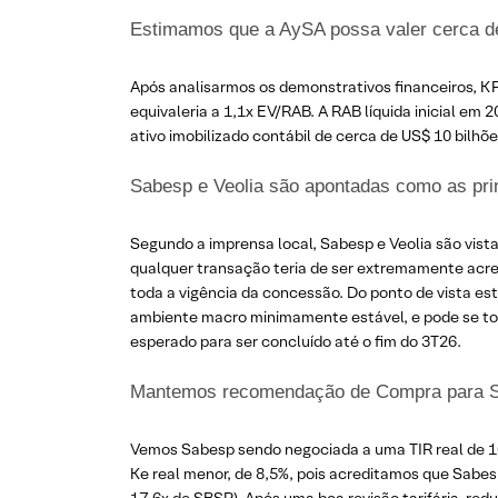
Estimamos que a AySA possa valer cerca de
Após analisarmos os demonstrativos financeiros, K
equivaleria a 1,1x EV/RAB. A RAB líquida inicial em 
ativo imobilizado contábil de cerca de US$ 10 bilh
Sabesp e Veolia são apontadas como as prin
Segundo a imprensa local, Sabesp e Veolia são vist
qualquer transação teria de ser extremamente acreti
toda a vigência da concessão. Do ponto de vista e
ambiente macro minimamente estável, e pode se tor
esperado para ser concluído até o fim do 3T26.
Mantemos recomendação de Compra para Sab
Vemos Sabesp sendo negociada a uma TIR real de 10
Ke real menor, de 8,5%, pois acreditamos que Sabes