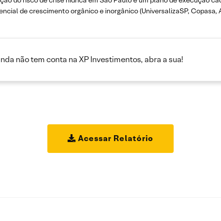
dução do risco de crise hídrica em São Paulo e um plano de execução c
ncial de crescimento orgânico e inorgânico (UniversalizaSP, Copasa, A
inda não tem conta na XP Investimentos, abra a sua!
Acessar Relatório