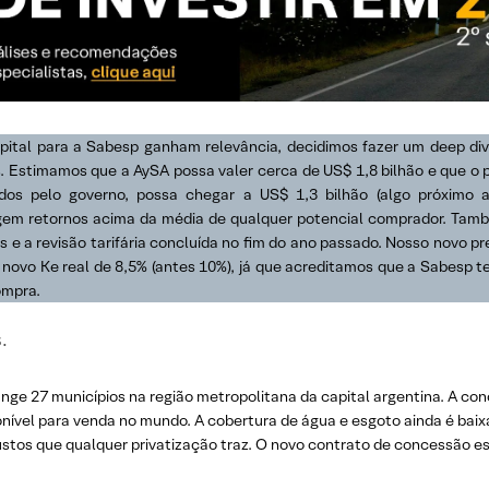
ital para a Sabesp ganham relevância, decidimos fazer um deep div
 Estimamos que a AySA possa valer cerca de US$ 1,8 bilhão e que o 
os pelo governo, possa chegar a US$ 1,3 bilhão (algo próximo 
 exigem retornos acima da média de qualquer potencial comprador. T
s e a revisão tarifária concluída no fim do ano passado. Nosso novo p
 novo Ke real de 8,5% (antes 10%), já que acreditamos que a Sabesp 
ompra.
.
ge 27 municípios na região metropolitana da capital argentina. A con
ponível para venda no mundo. A cobertura de água e esgoto ainda é baix
ustos que qualquer privatização traz. O novo contrato de concessão e