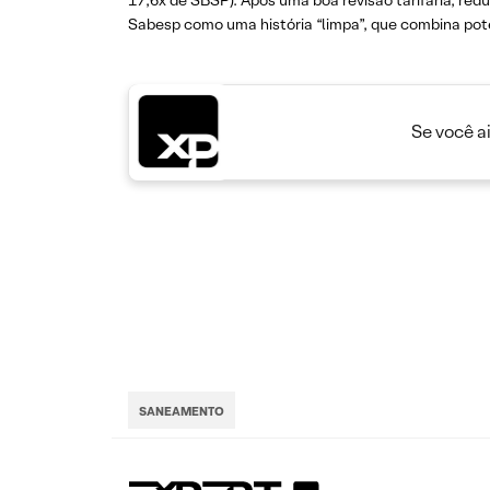
17,6x de SBSP). Após uma boa revisão tarifária, re
Sabesp como uma história “limpa”, que combina pote
Se você a
SANEAMENTO