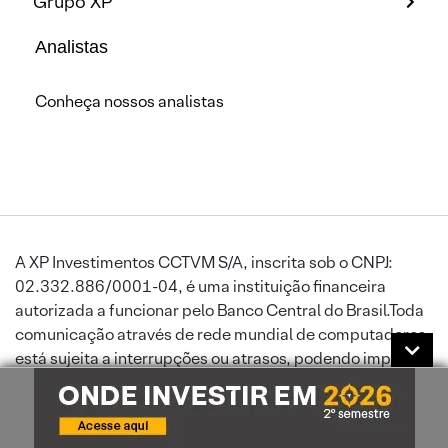
Grupo XP
Analistas
Conheça nossos analistas
A XP Investimentos CCTVM S/A, inscrita sob o CNPJ:
02.332.886/0001-04, é uma instituição financeira
autorizada a funcionar pelo Banco Central do Brasil.Toda
comunicação através de rede mundial de computadores
está sujeita a interrupções ou atrasos, podendo impedir
ou prejudicar o envio de ordens ou a recepção de
informações atualizadas. A XP Investimentos exime-se de
responsabilidade por danos sofridos por seus clientes,