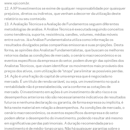
www.xpi.com.br.
A XP Investimentos se exime de qualquer responsabilidade por quaisquer
prejuízos, diretos ou indiretos, que venham a decorrer da utilização deste
relatório ou seu conteúdo.
A Avaliação Técnica e a Avaliação de Fundamentos seguem diferentes
metodologias de análise. A Análise Técnica é executada seguindo conceitos
como tendência, suporte, resistência, candles, volumes, médias móveis
entre outros. Já a Análise Fundamentalista utiliza como informação os
resultados divulgados pelas companhias emissoras e suas projeções. Desta
forma, as opiniões dos Analistas Fundamentalistas, que buscam os melhores
retornos dadas as condições de mercado, o cenário macroeconômico e os
eventos específicos da empresa e do setor, podem divergir das opiniões dos
Analistas Técnicos, que visam identificar os movimentos mais prováveis dos
preços dos ativos, com utilização de “stops” para limitar as possíveis perdas.
Ação é uma fração do capital de uma empresa que é negociada no
mercado. É um título de renda variável, ou seja, um investimento no qual a
rentabilidade não é preestabelecida, varia conforme as cotações de
mercado. O investimento em ações é um investimento de alto risco e os
desempenhos anteriores não são necessariamente indicativos de resultados
futuros e nenhuma declaração ou garantia, de forma expressa ou implícita, é
feita neste material em relação a desempenhos. As condições de mercado, o
cenário macroeconômico, os eventos específicos da empresa e do setor
podem afetar o desempenho do investimento, podendo resultar até mesmo
em significativas perdas patrimoniais. A duração recomendada para o
investimento é de médio-longo prazo. Não há quaisquer garantias sobre o