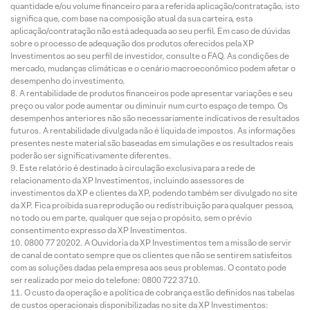
quantidade e/ou volume financeiro para a referida aplicação/contratação, isto
significa que, com base na composição atual da sua carteira, esta
aplicação/contratação não está adequada ao seu perfil. Em caso de dúvidas
sobre o processo de adequação dos produtos oferecidos pela XP
Investimentos ao seu perfil de investidor, consulte o FAQ. As condições de
mercado, mudanças climáticas e o cenário macroeconômico podem afetar o
desempenho do investimento.
A rentabilidade de produtos financeiros pode apresentar variações e seu
preço ou valor pode aumentar ou diminuir num curto espaço de tempo. Os
desempenhos anteriores não são necessariamente indicativos de resultados
futuros. A rentabilidade divulgada não é líquida de impostos. As informações
presentes neste material são baseadas em simulações e os resultados reais
poderão ser significativamente diferentes.
Este relatório é destinado à circulação exclusiva para a rede de
relacionamento da XP Investimentos, incluindo assessores de
investimentos da XP e clientes da XP, podendo também ser divulgado no site
da XP. Fica proibida sua reprodução ou redistribuição para qualquer pessoa,
no todo ou em parte, qualquer que seja o propósito, sem o prévio
consentimento expresso da XP Investimentos.
0800 77 20202. A Ouvidoria da XP Investimentos tem a missão de servir
de canal de contato sempre que os clientes que não se sentirem satisfeitos
com as soluções dadas pela empresa aos seus problemas. O contato pode
ser realizado por meio do telefone: 0800 722 3710.
O custo da operação e a política de cobrança estão definidos nas tabelas
de custos operacionais disponibilizadas no site da XP Investimentos: