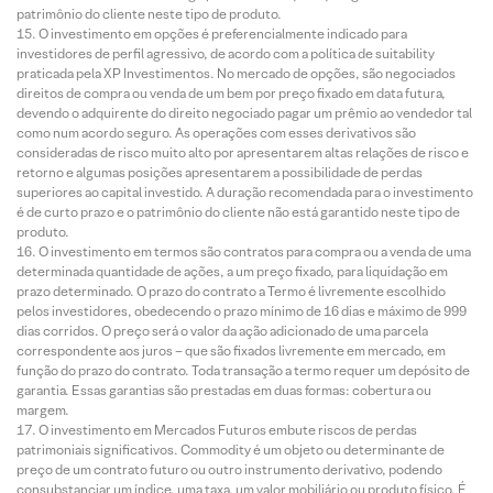
patrimônio do cliente neste tipo de produto.
O investimento em opções é preferencialmente indicado para
investidores de perfil agressivo, de acordo com a política de suitability
praticada pela XP Investimentos. No mercado de opções, são negociados
direitos de compra ou venda de um bem por preço fixado em data futura,
devendo o adquirente do direito negociado pagar um prêmio ao vendedor tal
como num acordo seguro. As operações com esses derivativos são
consideradas de risco muito alto por apresentarem altas relações de risco e
retorno e algumas posições apresentarem a possibilidade de perdas
superiores ao capital investido. A duração recomendada para o investimento
é de curto prazo e o patrimônio do cliente não está garantido neste tipo de
produto.
O investimento em termos são contratos para compra ou a venda de uma
determinada quantidade de ações, a um preço fixado, para liquidação em
prazo determinado. O prazo do contrato a Termo é livremente escolhido
pelos investidores, obedecendo o prazo mínimo de 16 dias e máximo de 999
dias corridos. O preço será o valor da ação adicionado de uma parcela
correspondente aos juros – que são fixados livremente em mercado, em
função do prazo do contrato. Toda transação a termo requer um depósito de
garantia. Essas garantias são prestadas em duas formas: cobertura ou
margem.
O investimento em Mercados Futuros embute riscos de perdas
patrimoniais significativos. Commodity é um objeto ou determinante de
preço de um contrato futuro ou outro instrumento derivativo, podendo
consubstanciar um índice, uma taxa, um valor mobiliário ou produto físico. É