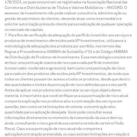
178/2023, os quais encontram-se registrados na Associação Nacional das
Corretoras e Distribuidoras de Títulos e Valores Mobiliários – ANCORD. O
assessor de investimento não pode realizar consultoria, administração ou
gestão de patrimônio de clientes, devendo atuar como intermediário e
solicitar autorização prévia do cliente para a realização de qualquer operação
no mercado de capitais.
Para fins de verificação da adequação do perfil do investidor aos serviços e
produtos de investimento oferecidos pela XP Investimentos, utilizamos a
metodologia de adequação dos produtos por portfólio, nos termos das
Regras e Procedimentos ANBIMA de Suitability nº 01 e do Código ANBIMA
de Distribuição de Produtos de Investimento. Essa metodologia consiste em
atribuir uma pontuação máxima de risco para cada perfil de investidor
(conservador, moderado e agressivo), bem como uma pontuação de risco
para cada um dos produtos oferecidos pela XP Investimentos, de modo que
todos os clientes possam ter acesso a todos os produtos, desde que dentro
das quantidades e limites da pontuação de risco definidas para o seu perfil.
Antes de aplicar nos produtos e/ou contratar os serviços objeto deste
material, é importante que você verifique se a sua pontuação de risco atual
comporta a aplicação nos produtos e/ou a contratação dos serviços em
questão, bem como se há limitações de volume, concentração e/ou
quantidade para a aplicação desejada. Você pode consultar essas
informações diretamente no momento da transmissão da sua ordem ou,
ainda, consultando o risco geral da sua carteira na tela de carteira (Visão
Risco). Caso a sua pontuação de risco atual não comporte a
aplicação/contratação pretendida, ou caso existam limitações em relação à