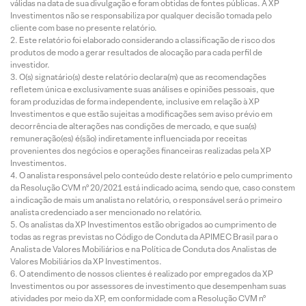
válidas na data de sua divulgação e foram obtidas de fontes públicas. A XP
Investimentos não se responsabiliza por qualquer decisão tomada pelo
cliente com base no presente relatório.
Este relatório foi elaborado considerando a classificação de risco dos
produtos de modo a gerar resultados de alocação para cada perfil de
investidor.
O(s) signatário(s) deste relatório declara(m) que as recomendações
refletem única e exclusivamente suas análises e opiniões pessoais, que
foram produzidas de forma independente, inclusive em relação à XP
Investimentos e que estão sujeitas a modificações sem aviso prévio em
decorrência de alterações nas condições de mercado, e que sua(s)
remuneração(es) é(são) indiretamente influenciada por receitas
provenientes dos negócios e operações financeiras realizadas pela XP
Investimentos.
O analista responsável pelo conteúdo deste relatório e pelo cumprimento
da Resolução CVM nº 20/2021 está indicado acima, sendo que, caso constem
a indicação de mais um analista no relatório, o responsável será o primeiro
analista credenciado a ser mencionado no relatório.
Os analistas da XP Investimentos estão obrigados ao cumprimento de
todas as regras previstas no Código de Conduta da APIMEC Brasil para o
Analista de Valores Mobiliários e na Política de Conduta dos Analistas de
Valores Mobiliários da XP Investimentos.
O atendimento de nossos clientes é realizado por empregados da XP
Investimentos ou por assessores de investimento que desempenham suas
atividades por meio da XP, em conformidade com a Resolução CVM nº