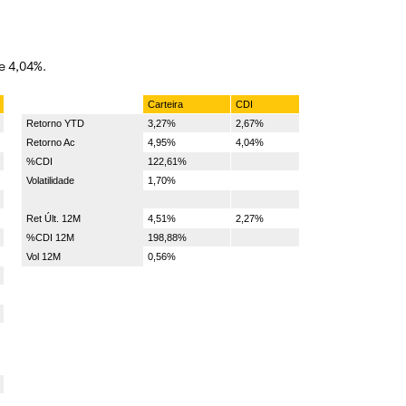
e 4,04%.
Carteira
CDI
Retorno YTD
3,27%
2,67%
Retorno Ac
4,95%
4,04%
%CDI
122,61%
Volatilidade
1,70%
Ret Últ. 12M
4,51%
2,27%
%CDI 12M
198,88%
Vol 12M
0,56%