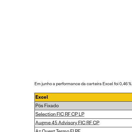
Em junho a performance da carteira Excel foi 0,46 %,
Excel
Pós Fixado
Selection FIC RF CP LP
Augme 45 Advisory FIC RF CP
Az Quest Termo FI RF