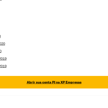
0
2020
0
2019
2019
Abrir sua conta PJ na XP Empresas