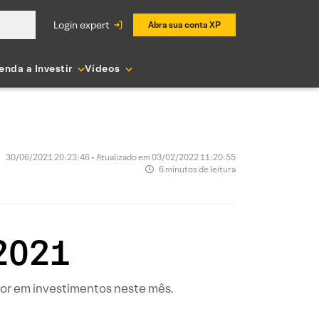
login expert
Abra sua conta XP
enda a Investir
Vídeos
30/06/2021 20:23:46 • Atualizado em 03/02/2022 11:20:55
6 minutos de leitura
 2021
dor em investimentos neste mês.