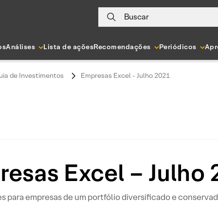
Buscar
os
Análises
Lista de ações
Recomendações
Periódicos
Apr
uia de Investimentos
Empresas Excel - Julho 2021
esas Excel – Julho
 para empresas de um portfólio diversificado e conserva