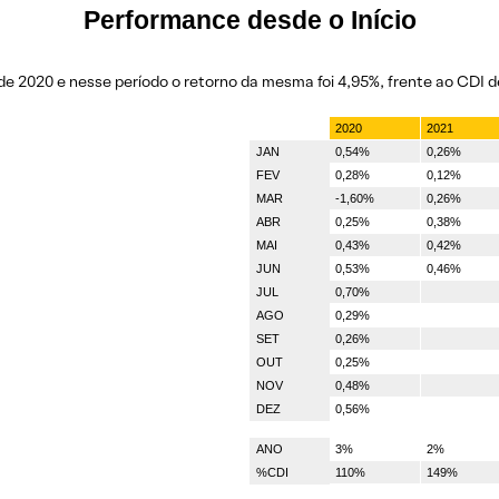
Performance desde o Início
de 2020 e nesse período o retorno da mesma foi 4,95%, frente ao CDI d
2020
2021
JAN
0,54%
0,26%
FEV
0,28%
0,12%
MAR
-1,60%
0,26%
ABR
0,25%
0,38%
MAI
0,43%
0,42%
JUN
0,53%
0,46%
JUL
0,70%
AGO
0,29%
SET
0,26%
OUT
0,25%
NOV
0,48%
DEZ
0,56%
ANO
3%
2%
%CDI
110%
149%