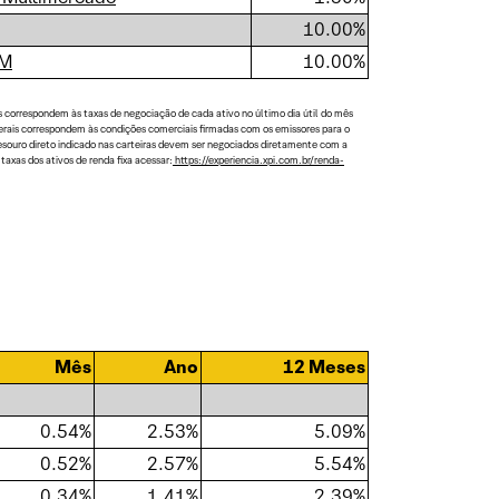
10.00%
IM
10.00%
s correspondem às taxas de negociação de cada ativo no último dia útil do mês
aterais correspondem às condições comerciais firmadas com os emissores para o
tesouro direto indicado nas carteiras devem ser negociados diretamente com a
axas dos ativos de renda fixa acessar:
https://experiencia.xpi.com.br/renda-
Mês
Ano
12 Meses
0.54%
2.53%
5.09%
0.52%
2.57%
5.54%
0.34%
1.41%
2.39%