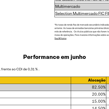
Multimercado
Selection Multimercado FIC F
*As taxas de renda fixa de mercado secundário indicada
anterior. As taxas de emissões bancárias primárias bil
mês de referência. Os títulos públicos que não forem 
mesa de operações; Para maiores informações sobre as t
fixa/#/home
Performance em junho
 frente ao CDI de 0,31 % .
Alocação
82.50%
20.00%
15.00%
14.50%