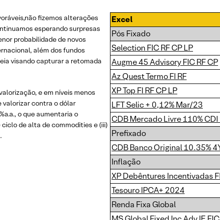
oráveis,não fizemos alterações
Excel
 continuamos esperando surpresas
Pós Fixado
enor probabilidade de novos
Selection FIC RF CP LP
rnacional, além dos fundos
eia visando capturar a retomada
Augme 45 Advisory FIC RF CP
Az Quest Termo FI RF
XP Top FI RF CP LP
alorização, e em níveis menos
 valorizar contra o dólar
LFT Selic + 0,12% Mar/23
6%a.a., o que aumentaria o
CDB Mercado Livre 110% CDI 
) ciclo de alta de commodities e (iii)
Prefixado
.
CDB Banco Original 10.35% 4
Inflação
XP Debêntures Incentivadas F
Tesouro IPCA+ 2024
Renda Fixa Global
MS Global Fixed Inc Adv IE FI