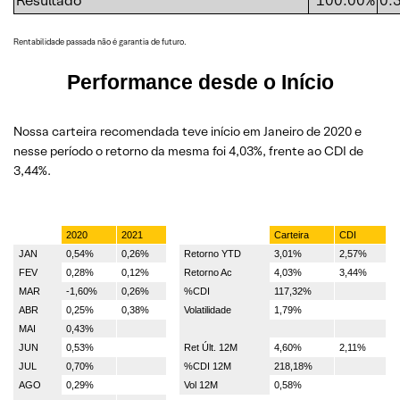
Resultado
100.00%
0.
Rentabilidade passada não é garantia de futuro.
Performance desde o Início
Nossa carteira recomendada teve início em Janeiro de 2020 e
nesse período o retorno da mesma foi 4,03%, frente ao CDI de
3,44%.
2020
2021
Carteira
CDI
JAN
0,54%
0,26%
Retorno YTD
3,01%
2,57%
FEV
0,28%
0,12%
Retorno Ac
4,03%
3,44%
MAR
-1,60%
0,26%
%CDI
117,32%
ABR
0,25%
0,38%
Volatilidade
1,79%
MAI
0,43%
JUN
0,53%
Ret Últ. 12M
4,60%
2,11%
JUL
0,70%
%CDI 12M
218,18%
AGO
0,29%
Vol 12M
0,58%