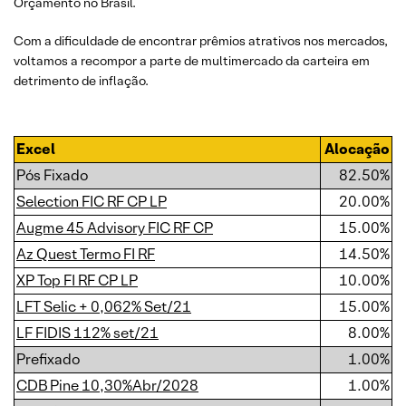
Orçamento no Brasil.
Com a dificuldade de encontrar prêmios atrativos nos mercados,
voltamos a recompor a parte de multimercado da carteira em
detrimento de inflação.
Excel
Alocação
Pós Fixado
82.50%
Selection FIC RF CP LP
20.00%
Augme 45 Advisory FIC RF CP
15.00%
Az Quest Termo FI RF
14.50%
XP Top FI RF CP LP
10.00%
LFT Selic + 0,062% Set/21
15.00%
LF FIDIS 112% set/21
8.00%
Prefixado
1.00%
CDB Pine 10,30%Abr/2028
1.00%