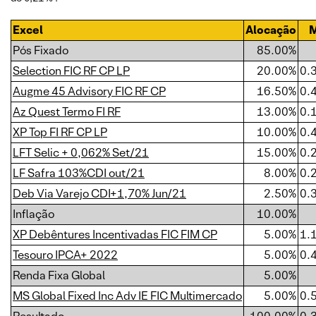
Excel
Alocação
Pós Fixado
85.00%
Selection FIC RF CP LP
20.00%
0.
Augme 45 Advisory FIC RF CP
16.50%
0.
Az Quest Termo FI RF
13.00%
0.
XP Top FI RF CP LP
10.00%
0.
LFT Selic + 0,062% Set/21
15.00%
0.
LF Safra 103%CDI out/21
8.00%
0.
Deb Via Varejo CDI+1,70% Jun/21
2.50%
0.
Inflação
10.00%
XP Debêntures Incentivadas FIC FIM CP
5.00%
1.
Tesouro IPCA+ 2022
5.00%
0.
Renda Fixa Global
5.00%
MS Global Fixed Inc Adv IE FIC Multimercado
5.00%
0.