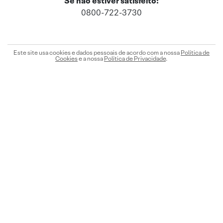
Se não estiver satisfeito:
0800-722-3730
Este site usa cookies e dados pessoais de acordo com a nossa
Política de
Cookies
e a nossa
Política de Privacidade
.