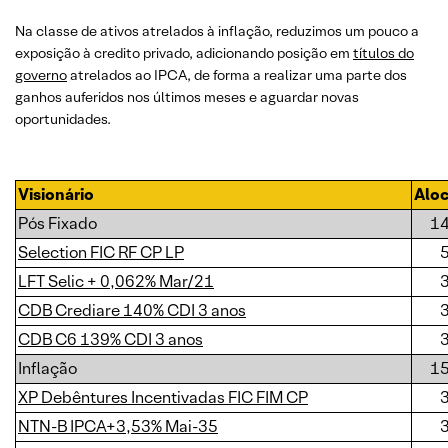
Na classe de ativos atrelados à inflação, reduzimos um pouco a
exposição à credito privado, adicionando posição em
títulos do
governo
atrelados ao IPCA, de forma a realizar uma parte dos
ganhos auferidos nos últimos meses e aguardar novas
oportunidades.
Visionário
Alo
Pós Fixado
1
Selection FIC RF CP LP
LFT Selic + 0,062% Mar/21
CDB Crediare 140% CDI 3 anos
CDB C6 139% CDI 3 anos
Inflação
1
XP Debêntures Incentivadas FIC FIM CP
NTN-B IPCA+3,53% Mai-35