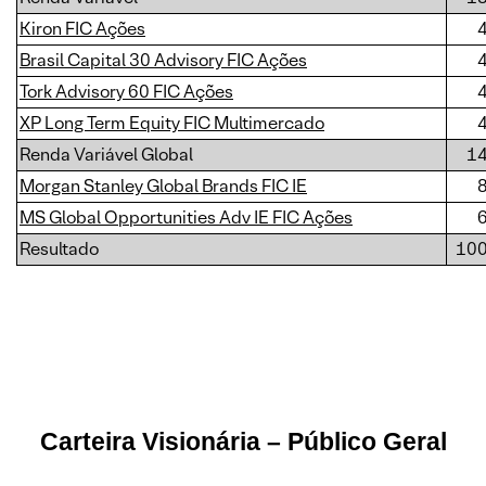
Kiron FIC Ações
Brasil Capital 30 Advisory FIC Ações
Tork Advisory 60 FIC Ações
XP Long Term Equity FIC Multimercado
Renda Variável Global
1
Morgan Stanley Global Brands FIC IE
MS Global Opportunities Adv IE FIC Ações
Resultado
10
Carteira Visionária – Público Geral