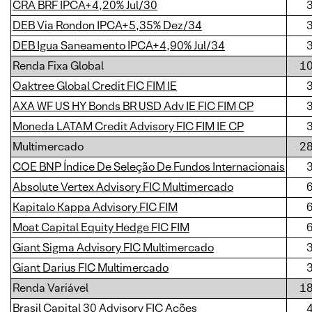
CRA BRF IPCA+4,20% Jul/30
DEB Via Rondon IPCA+5,35% Dez/34
DEB Igua Saneamento IPCA+4,90% Jul/34
Renda Fixa Global
1
Oaktree Global Credit FIC FIM IE
AXA WF US HY Bonds BR USD Adv IE FIC FIM CP
Moneda LATAM Credit Advisory FIC FIM IE CP
Multimercado
2
COE BNP Índice De Seleção De Fundos Internacionais
Absolute Vertex Advisory FIC Multimercado
Kapitalo Kappa Advisory FIC FIM
Moat Capital Equity Hedge FIC FIM
Giant Sigma Advisory FIC Multimercado
Giant Darius FIC Multimercado
Renda Variável
1
Brasil Capital 30 Advisory FIC Ações