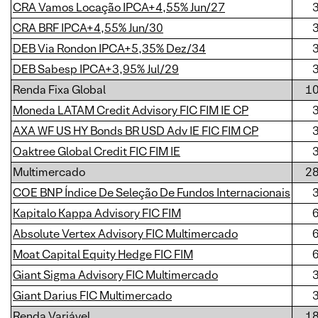
CRA Vamos Locação IPCA+4,55% Jun/27
CRA BRF IPCA+4,55% Jun/30
DEB Via Rondon IPCA+5,35% Dez/34
DEB Sabesp IPCA+3,95% Jul/29
Renda Fixa Global
1
Moneda LATAM Credit Advisory FIC FIM IE CP
AXA WF US HY Bonds BR USD Adv IE FIC FIM CP
Oaktree Global Credit FIC FIM IE
Multimercado
2
COE BNP Índice De Seleção De Fundos Internacionais
Kapitalo Kappa Advisory FIC FIM
Absolute Vertex Advisory FIC Multimercado
Moat Capital Equity Hedge FIC FIM
Giant Sigma Advisory FIC Multimercado
Giant Darius FIC Multimercado
Renda Variável
1