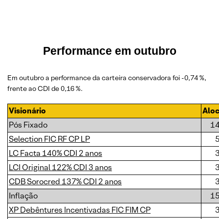
Performance em outubro
Em outubro a performance da carteira conservadora foi -0,74 %,
frente ao CDI de 0,16 %.
Visionário
Alo
Pós Fixado
1
Selection FIC RF CP LP
LC Facta 140% CDI 2 anos
LCI Original 122% CDI 3 anos
CDB Sorocred 137% CDI 2 anos
Inflação
1
XP Debêntures Incentivadas FIC FIM CP