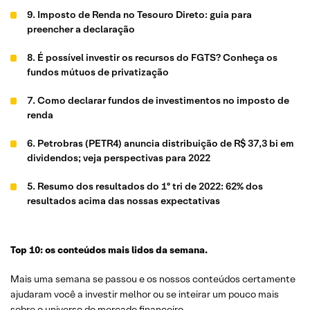
9. Imposto de Renda no Tesouro Direto: guia para
preencher a declaração
8. É possível investir os recursos do FGTS? Conheça os
fundos mútuos de privatização
7. Como declarar fundos de investimentos no imposto de
renda
6. Petrobras (PETR4) anuncia distribuição de R$ 37,3 bi em
dividendos; veja perspectivas para 2022
5. Resumo dos resultados do 1º tri de 2022: 62% dos
resultados acima das nossas expectativas
4. Imposto de Renda 2022: Prazo para entrega da
declaração do IR é prorrogado para 31 de maio
Top 10: os conteúdos mais lidos da semana.
3. Fundos Imobiliários no Imposto de Renda: entenda como
Mais uma semana se passou e os nossos conteúdos certamente
funciona
ajudaram você a investir melhor ou se inteirar um pouco mais
sobre o universo do mercado financeiro.