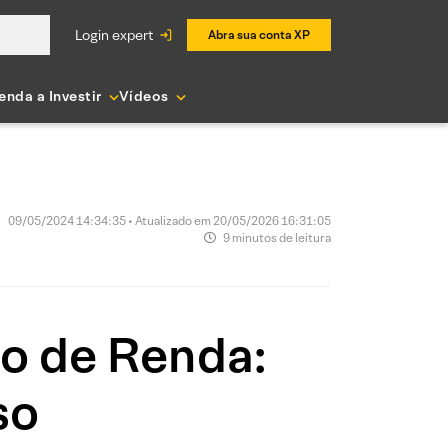
login expert
Abra sua conta XP
enda a Investir
Vídeos
09/05/2024 14:34:35 • Atualizado em 20/05/2026 16:31:05
9 minutos de leitura
o de Renda:
so