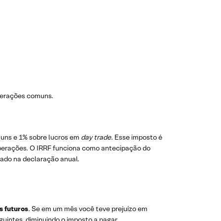
erações comuns.
uns e 1% sobre lucros em
day trade
. Esse imposto é
operações. O IRRF funciona como antecipação do
tado na declaração anual.
s futuros
. Se em um mês você teve prejuízo em
uintes, diminuindo o imposto a pagar.