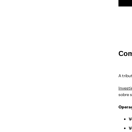
Com
A trib
Invest
sobre 
Operaç
V
V