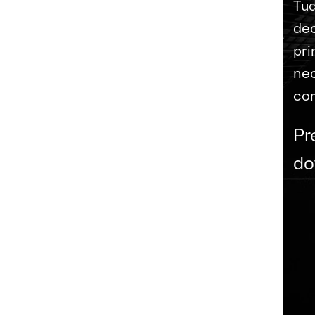
Tud
dec
pri
nec
com
Pr
do