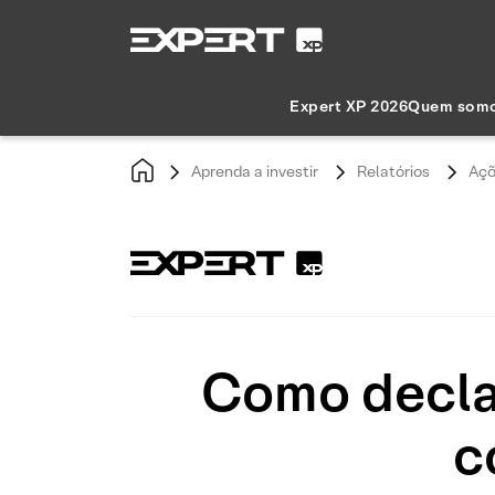
Expert XP 2026
Quem som
Aprenda a investir
Relatórios
Açõ
Como decla
c