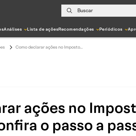
Buscar
os
Análises
Lista de ações
Recomendações
Periódicos
Apr
es
Como declarar ações no Imposto...
rar ações no Impost
onfira o passo a pas