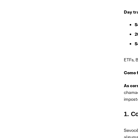
Day tr
S
2
S
ETFs, 
Como f
As cor
chamad
impost
1. C
Sevocê
algumas