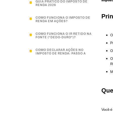
Impost
GUIA PRÁTICO DO IMPOSTO DE
RENDA 2026
Pri
COMO FUNCIONA O IMPOSTO DE
RENDA EM AÇÕES?
COMO FUNCIONA O IR RETIDO NA
O
FONTE (“DEDO‑DURO”)?
P
COMO DECLARAR AÇÕES NO
O
IMPOSTO DE RENDA: PASSO A
PASSO COMPLETO
O
R
SEPARE OS DOCUMENTOS
M
BÁSICOS:
ORGANIZE AS INFORMAÇÕES POR
Que
TIPO:
SEPARE POR CATEGORIA:
Você é