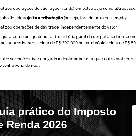
ealizou operações de alienação (venda) em bolsa cuja soma ultrapasso
anho líquido
sujeito à tributação
(ou seja, fora da faixa de isenção);
ealizou operações de day trade, independentemente do valor;
nquadrou‑se em qualquer outro critério geral de obrigatoriedade, como
endimentos isentos acima de R$ 200.000 ou patrimônio acima de R$ 8
nte: se você estiver obrigado a declarar por qualquer outro motivo, 
o tenha vendido nada.
uia prático do Imposto
e Renda 2026