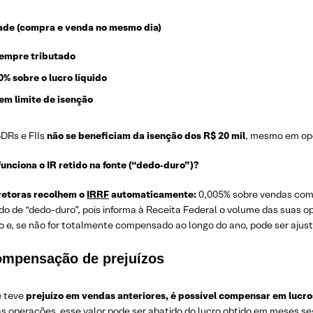
ade (compra e venda no mesmo dia)
empre tributado
0% sobre o lucro líquido
em limite de isenção
BDRs e FIIs
não se beneficiam da isenção dos R$ 20 mil
, mesmo em op
unciona o IR retido na fonte (“dedo‑duro”)?
retoras recolhem o
IRRF
automaticamente:
0,005% sobre vendas com
o de “dedo-duro”, pois informa à Receita Federal o volume das suas 
o e, se não for totalmente compensado ao longo do ano, pode ser ajus
ompensação de prejuízos
 teve
prejuízo em vendas anteriores, é
possível compensar em lucro
 operações, esse valor pode ser abatido do lucro obtido em meses seg