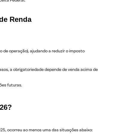
eita Federal.
 de Renda
o de operação), ajudando a reduzir o imposto
asos, a obrigatoriedade depende de venda acima de
es futuras.
026?
025, ocorreu ao menos uma das situações abaixo: