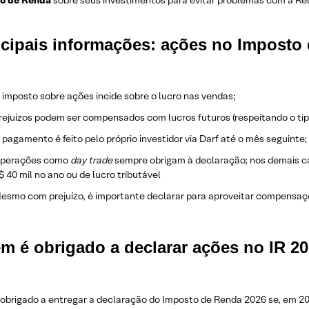
o de Renda
sobre seus investimentos para evitar problemas com a Rec
ncipais informações: ações no Imposto
 imposto sobre ações incide sobre o lucro nas vendas;
rejuízos podem ser compensados com lucros futuros (respeitando o tip
 pagamento é feito pelo próprio investidor via Darf até o mês seguinte;
perações como
day trade
sempre obrigam à declaração; nos demais c
$ 40 mil no ano ou de lucro tributável
esmo com prejuízo, é importante declarar para aproveitar compensaçõ
m é obrigado a declarar ações no IR 2
 obrigado a entregar a declaração do Imposto de Renda 2026 se, em 2