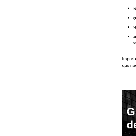
ONDE DECLARAR AÇÕES NO IR
2026?
r
g
CONCLUSÃO
r
e
DÚVIDAS FREQUENTES: COMO
DECLARAR AÇÕES NO IMPOSTO DE
r
RENDA
Importa
que nã
G
d