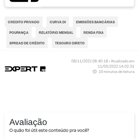
CREDITO PRIVADO
CURVA DI
EMISSÕES BANCÁRIAS
POUPANÇA
RELATÓRIO MENSAL
RENDA FIXA
SPREAD DE CRÉDITO
TESOURO DIRETO
08/11/2021 08:40:18 • Atualizado em
11/05/2022 14:02:31
10 minutos de leitura
Avaliação
O quão foi útil este conteúdo pra você?