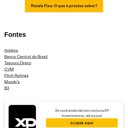
Renda Fixa: O que é preciso saber?
Fontes
Anbima
Banco Central do Brasil
Tesouro Direto
CVM
Fitch Ratings
Moody’s
B3
Se você ainda não tem conta na XP
Investimentos, abra a sua!
CLIQUE AQUI