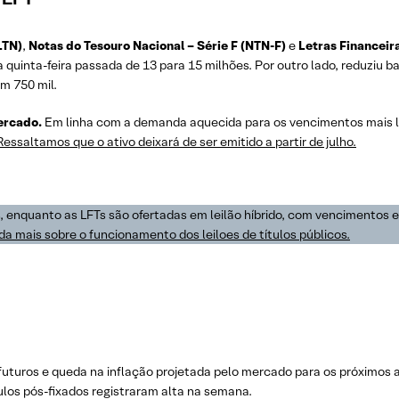
LTN)
,
Notas do Tesouro Nacional – Série F (NTN-F)
e
Letras Financeira
a quinta-feira passada de 13 para 15 milhões. Por outro lado, reduziu b
m 750 mil.
ercado.
Em linha com a demanda aquecida para os vencimentos mais long
Ressaltamos que o ativo deixará de ser emitido a partir de julho.
s, enquanto as LFTs são ofertadas em leilão híbrido, com vencimentos 
a mais sobre o funcionamento dos leiloes de títulos públicos.
futuros e queda na inflação projetada pelo mercado para os próximos a
ulos pós-fixados registraram alta na semana.