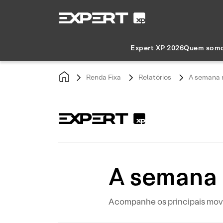
Expert XP 2026
Quem som
Renda Fixa
Relatórios
A semana n
A semana 
Acompanhe os principais movi