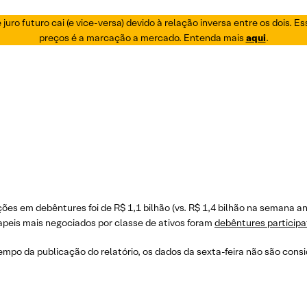
juro futuro cai (e vice-versa) devido à relação inversa entre os dois. 
preços é a marcação a mercado. Entenda mais
aqui
.
es em debêntures foi de R$ 1,1 bilhão (vs. R$ 1,4 bilhão na semana an
papeis mais negociados por classe de ativos foram
debêntures participa
tempo da publicação do relatório, os dados da sexta-feira não são con