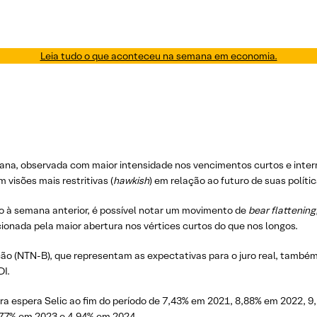
Leia tudo o que aconteceu na semana em economia.
mana, observada com maior intensidade nos vencimentos curtos e inter
 visões mais restritivas (
hawkish
) em relação ao futuro de suas políti
o à semana anterior, é possível notar um movimento de
bear flattening
ionada pela maior abertura nos vértices curtos do que nos longos.
lação (NTN-B), que representam as expectativas para o juro real, tamb
DI.
a espera Selic ao fim do período de 7,43% em 2021, 8,88% em 2022, 9,
,77% em 2023 e 4,94% em 2024.