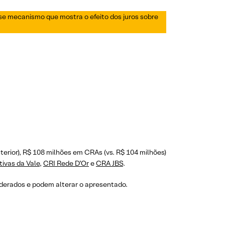
Esse mecanismo que mostra o efeito dos juros sobre
terior), R$ 108 milhões em CRAs (vs. R$ 104 milhões)
tivas da Vale
,
CRI Rede D’Or
e
CRA JBS
.
siderados e podem alterar o apresentado.