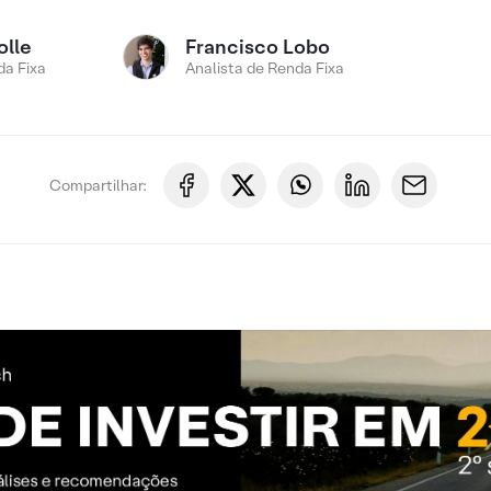
olle
Francisco Lobo
a Fixa
Analista de Renda Fixa
Compartilhar: