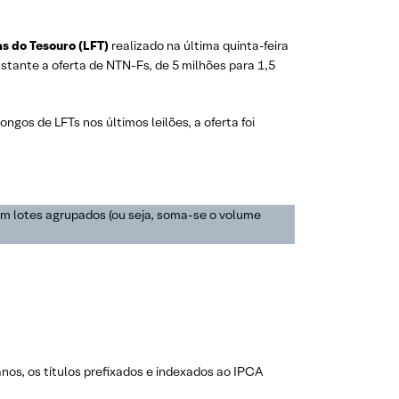
s do Tesouro (LFT)
realizado na última quinta-feira
astante a oferta de NTN-Fs, de 5 milhões para 1,5
os de LFTs nos últimos leilões, a oferta foi
em lotes agrupados (ou seja, soma-se o volume
nos, os títulos prefixados e indexados ao IPCA