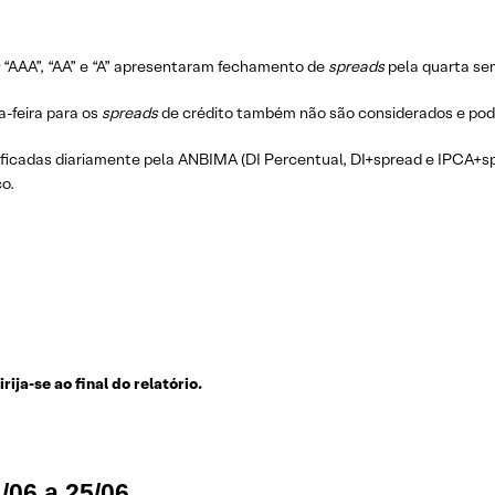
s
“AAA”, “AA” e “A” apresentaram fechamento de
spreads
pela quarta se
-feira para os
spreads
de crédito também não são considerados e pod
cificadas diariamente pela ANBIMA (DI Percentual, DI+spread e IPCA+
co.
ija-se ao final do relatório.
/06 a 25/06