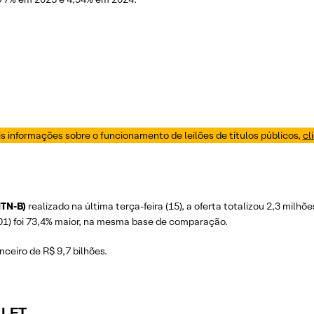
s informações sobre o funcionamento de leilões de títulos públicos,
cl
NTN-B)
realizado na última terça-feira (15), a oferta totalizou 2,3 milhõ
V01) foi 73,4% maior, na mesma base de comparação.
anceiro de R$ 9,7 bilhões.
 LFT