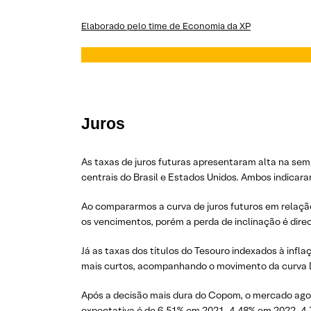
Elaborado pelo time de Economia da XP
Juros
As taxas de juros futuras apresentaram alta na se
centrais do Brasil e Estados Unidos. Ambos indicaram
Ao compararmos a curva de juros futuros em relaçã
os vencimentos, porém a perda de inclinação é direc
Já as taxas dos títulos do Tesouro indexados à inf
mais curtos, acompanhando o movimento da curva 
Após a decisão mais dura do Copom, o mercado agor
expectativa é de 6,51% em 2021, 4,48% em 2022, 4