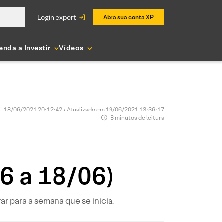
login expert
Abra sua conta XP
enda a Investir
Vídeos
18/06/2021 20:12:42 • Atualizado em 19/06/2021 13:36:17
8 minutos de leitura
6 a 18/06)
 para a semana que se inicia.