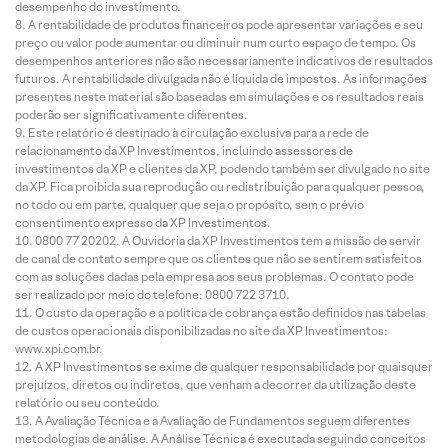
desempenho do investimento.
A rentabilidade de produtos financeiros pode apresentar variações e seu
preço ou valor pode aumentar ou diminuir num curto espaço de tempo. Os
desempenhos anteriores não são necessariamente indicativos de resultados
futuros. A rentabilidade divulgada não é líquida de impostos. As informações
presentes neste material são baseadas em simulações e os resultados reais
poderão ser significativamente diferentes.
Este relatório é destinado à circulação exclusiva para a rede de
relacionamento da XP Investimentos, incluindo assessores de
investimentos da XP e clientes da XP, podendo também ser divulgado no site
da XP. Fica proibida sua reprodução ou redistribuição para qualquer pessoa,
no todo ou em parte, qualquer que seja o propósito, sem o prévio
consentimento expresso da XP Investimentos.
0800 77 20202. A Ouvidoria da XP Investimentos tem a missão de servir
de canal de contato sempre que os clientes que não se sentirem satisfeitos
com as soluções dadas pela empresa aos seus problemas. O contato pode
ser realizado por meio do telefone: 0800 722 3710.
O custo da operação e a política de cobrança estão definidos nas tabelas
de custos operacionais disponibilizadas no site da XP Investimentos:
www.xpi.com.br.
A XP Investimentos se exime de qualquer responsabilidade por quaisquer
prejuízos, diretos ou indiretos, que venham a decorrer da utilização deste
relatório ou seu conteúdo.
A Avaliação Técnica e a Avaliação de Fundamentos seguem diferentes
metodologias de análise. A Análise Técnica é executada seguindo conceitos