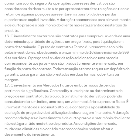
como num acordo seguro. As operações com esses derivativos são
consideradas de risco muito alto por apresentarem altas relações de risco e
retorno e algumas posições apresentarem a possibilidade de perdas
superiores ao capital investido. A duração recomendada para o investimento
é de curto prazo e o patrimônio do cliente não está garantido neste tipo de
produto.
O investimento em termos são contratos para compra ou a venda de uma
determinada quantidade de ações, a um preço fixado, para liquidação em
prazo determinado. O prazo do contrato a Termo é livremente escolhido
pelos investidores, obedecendo o prazo mínimo de 16 dias e máximo de 999
dias corridos. O preço será o valor da ação adicionado de uma parcela
correspondente aos juros – que são fixados livremente em mercado, em
função do prazo do contrato. Toda transação a termo requer um depósito de
garantia. Essas garantias são prestadas em duas formas: cobertura ou
margem.
O investimento em Mercados Futuros embute riscos de perdas
patrimoniais significativos. Commodity é um objeto ou determinante de
preço de um contrato futuro ou outro instrumento derivativo, podendo
consubstanciar um índice, uma taxa, um valor mobiliário ou produto físico. É
um investimento de risco muito alto, que contempla a possibilidade de
oscilação de preço devido à utilização de alavancagem financeira. A duração
recomendada para o investimento é de curto prazo e o patrimônio do cliente
não está garantido neste tipo de produto. As condições de mercado,
mudanças climáticas e o cenário macroeconômico podem afetar o
desempenho do investimento.