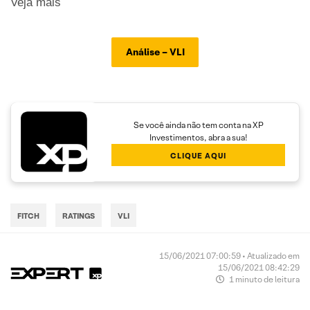
Veja mais
Análise – VLI
Se você ainda não tem conta na XP
Investimentos, abra a sua!
CLIQUE AQUI
FITCH
RATINGS
VLI
15/06/2021 07:00:59 • Atualizado em
15/06/2021 08:42:29
1 minuto de leitura