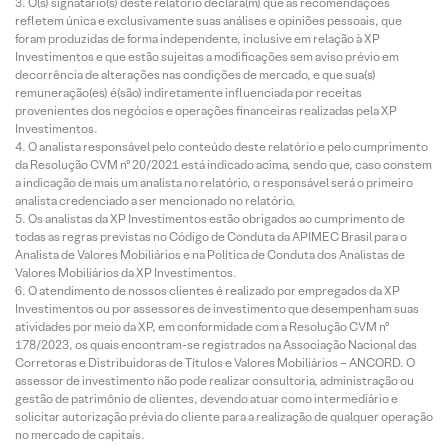
O(s) signatário(s) deste relatório declara(m) que as recomendações
refletem única e exclusivamente suas análises e opiniões pessoais, que
foram produzidas de forma independente, inclusive em relação à XP
Investimentos e que estão sujeitas a modificações sem aviso prévio em
decorrência de alterações nas condições de mercado, e que sua(s)
remuneração(es) é(são) indiretamente influenciada por receitas
provenientes dos negócios e operações financeiras realizadas pela XP
Investimentos.
O analista responsável pelo conteúdo deste relatório e pelo cumprimento
da Resolução CVM nº 20/2021 está indicado acima, sendo que, caso constem
a indicação de mais um analista no relatório, o responsável será o primeiro
analista credenciado a ser mencionado no relatório.
Os analistas da XP Investimentos estão obrigados ao cumprimento de
todas as regras previstas no Código de Conduta da APIMEC Brasil para o
Analista de Valores Mobiliários e na Política de Conduta dos Analistas de
Valores Mobiliários da XP Investimentos.
O atendimento de nossos clientes é realizado por empregados da XP
Investimentos ou por assessores de investimento que desempenham suas
atividades por meio da XP, em conformidade com a Resolução CVM nº
178/2023, os quais encontram-se registrados na Associação Nacional das
Corretoras e Distribuidoras de Títulos e Valores Mobiliários – ANCORD. O
assessor de investimento não pode realizar consultoria, administração ou
gestão de patrimônio de clientes, devendo atuar como intermediário e
solicitar autorização prévia do cliente para a realização de qualquer operação
no mercado de capitais.