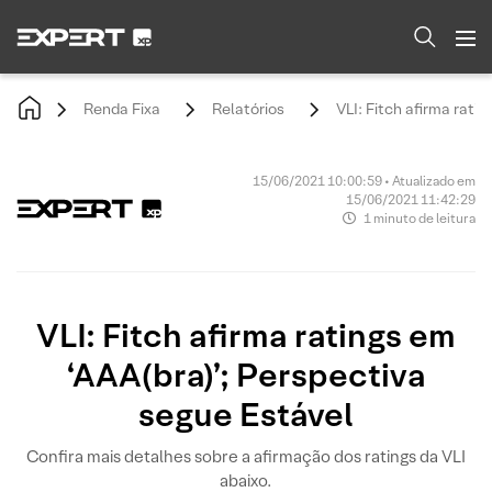
Renda Fixa
Relatórios
VLI: Fitch afirma rati
15/06/2021 10:00:59 • Atualizado em
15/06/2021 11:42:29
1 minuto de leitura
VLI: Fitch afirma ratings em
‘AAA(bra)’; Perspectiva
segue Estável
Confira mais detalhes sobre a afirmação dos ratings da VLI
abaixo.