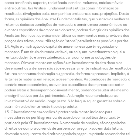
como tendência, suporte, resistência, candles, volumes, médias móveis
entre outros. Já a Análise Fundamentalista utiliza como informação os
resultados divulgados pelas companhias emissoras e suas projeções. Desta
forma, as opiniões dos Analistas Fundamentalistas, que buscam os melhores
retornos dadas as condições de mercado, o cenário macroeconômico e os
eventos específicos da empresa e do setor, podem divergir das opiniões dos
Analistas Técnicos, que visam identificar os movimentos mais prováveis dos
preços dos ativos, com utilização de “stops” para limitar as possíveis perdas.
Ação é uma fração do capital de uma empresa que é negociada no
mercado. É um título de renda variável, ou seja, um investimento no qual a
rentabilidade não é preestabelecida, varia conforme as cotações de
mercado. O investimento em ações é um investimento de alto risco e os
desempenhos anteriores não são necessariamente indicativos de resultados
futuros e nenhuma declaração ou garantia, de forma expressa ou implícita, é
feita neste material em relação a desempenhos. As condições de mercado, o
cenário macroeconômico, os eventos específicos da empresa e do setor
podem afetar o desempenho do investimento, podendo resultar até mesmo
em significativas perdas patrimoniais. A duração recomendada para o
investimento é de médio-longo prazo. Não há quaisquer garantias sobre o
patrimônio do cliente neste tipo de produto.
O investimento em opções é preferencialmente indicado para
investidores de perfil agressivo, de acordo com a política de suitability
praticada pela XP Investimentos. No mercado de opções, são negociados
direitos de compra ou venda de um bem por preço fixado em data futura,
devendo o adquirente do direito negociado pagar um prêmio ao vendedor tal