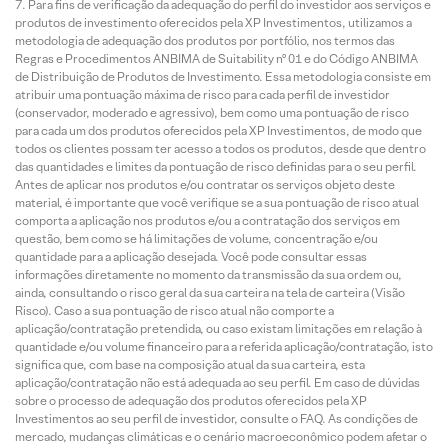
Para fins de verificação da adequação do perfil do investidor aos serviços e
produtos de investimento oferecidos pela XP Investimentos, utilizamos a
metodologia de adequação dos produtos por portfólio, nos termos das
Regras e Procedimentos ANBIMA de Suitability nº 01 e do Código ANBIMA
de Distribuição de Produtos de Investimento. Essa metodologia consiste em
atribuir uma pontuação máxima de risco para cada perfil de investidor
(conservador, moderado e agressivo), bem como uma pontuação de risco
para cada um dos produtos oferecidos pela XP Investimentos, de modo que
todos os clientes possam ter acesso a todos os produtos, desde que dentro
das quantidades e limites da pontuação de risco definidas para o seu perfil.
Antes de aplicar nos produtos e/ou contratar os serviços objeto deste
material, é importante que você verifique se a sua pontuação de risco atual
comporta a aplicação nos produtos e/ou a contratação dos serviços em
questão, bem como se há limitações de volume, concentração e/ou
quantidade para a aplicação desejada. Você pode consultar essas
informações diretamente no momento da transmissão da sua ordem ou,
ainda, consultando o risco geral da sua carteira na tela de carteira (Visão
Risco). Caso a sua pontuação de risco atual não comporte a
aplicação/contratação pretendida, ou caso existam limitações em relação à
quantidade e/ou volume financeiro para a referida aplicação/contratação, isto
significa que, com base na composição atual da sua carteira, esta
aplicação/contratação não está adequada ao seu perfil. Em caso de dúvidas
sobre o processo de adequação dos produtos oferecidos pela XP
Investimentos ao seu perfil de investidor, consulte o FAQ. As condições de
mercado, mudanças climáticas e o cenário macroeconômico podem afetar o