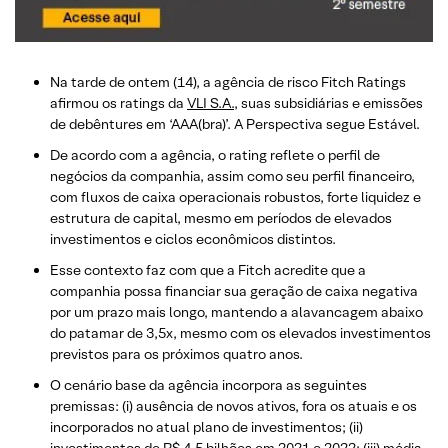
Na tarde de ontem (14), a agência de risco Fitch Ratings
afirmou os ratings da
VLI S.A.
, suas subsidiárias e emissões
de debêntures em ‘AAA(bra)’. A Perspectiva segue Estável.
De acordo com a agência, o rating reflete o perfil de
negócios da companhia, assim como seu perfil financeiro,
com fluxos de caixa operacionais robustos, forte liquidez e
estrutura de capital, mesmo em períodos de elevados
investimentos e ciclos econômicos distintos.
Esse contexto faz com que a Fitch acredite que a
companhia possa financiar sua geração de caixa negativa
por um prazo mais longo, mantendo a alavancagem abaixo
do patamar de 3,5x, mesmo com os elevados investimentos
previstos para os próximos quatro anos.
O cenário base da agência incorpora as seguintes
premissas: (i) ausência de novos ativos, fora os atuais e os
incorporados no atual plano de investimentos; (ii)
investimentos de R$ 4,5 bilhões em 2021 e 2022; (iii) média