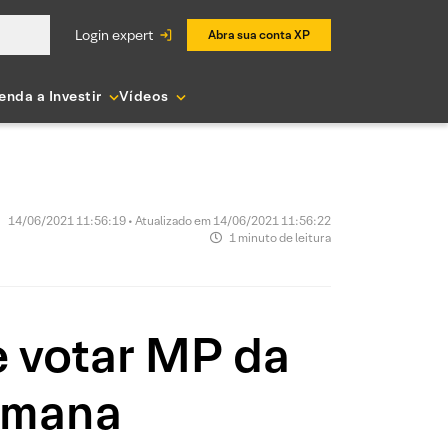
login expert
Abra sua conta XP
enda a Investir
Vídeos
14/06/2021 11:56:19 • Atualizado em 14/06/2021 11:56:22
1 minuto de leitura
e votar MP da
semana