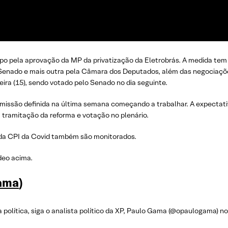
 pela aprovação da MP da privatização da Eletrobrás. A medida tem v
Senado e mais outra pela Câmara dos Deputados, além das negociações
feira (15), sendo votado pelo Senado no dia seguinte.
issão definida na última semana começando a trabalhar. A expectati
a tramitação da reforma e votação no plenário.
 da CPI da Covid também são monitorados.
deo acima.
ama
)
olítica, siga o analista político da XP, Paulo Gama (@opaulogama) no