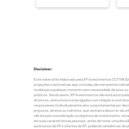
Disclaimer:
Este material foi elaborado pela XP Investimentos CCTVM S/A
projeções e estimativas aqui contidas são meramente indicati
mudanças a qualquer momento sem necessidade de aviso ou co
públicos. Sendo assim, XP Investimentos não está autorizada
diretores, executivos e empregados com relação a contribuiç
responsáveis (individualmente e/ou conjuntamente) por deci
prejuízos, diretos ou indiretos, que venham a decorrer da u
não leva em consideração os objetivos de investimento, situ
em suas características pessoais, antes de tomar uma decisã
autônomos da XP e clientes da XP, podendo também ser divulga