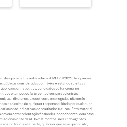
análise para os fins na Resolução CVM 20/2021. As opiniões,
s públicas consideradas confiáveis e estando sujeitas a
ico, campanha política, candidatos ou funcionários
líticos e tampouco fará reembolsos para acionistas,
ionistas, diretores, executivos e empregados não serão
das e se exime de qualquer responsabilidade por quaisquer
sariamente indicativos de resultados futuros. Este material
res devem obter orientação financeira independente, com base
e relacionamento da XP Investimentos, incluindo agentes
ssoa, no todo ou em parte, qualquer que seja o propósito,