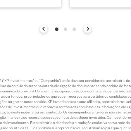
 (“XP Investimentos” ou “Companhia”) e não deve ser considerado um relatório de 
vas da opinião do autor na data da divulgação do documento sendo obtidas de fonte
municado prévio. A Companhia não apoia ou se opõe contra qualquer partido polít
 a doar fundos, propriedades ou quaisquer recursos para partidos ou candidatos po
ões ou gastos neste sentido. XP Investimentos e suas afiliadas, controladoras, ac
sões de investimentos que venham a ser tomadas com base nas informações divulga
tilização deste material ou seu conteúdo. Os desempenhos anteriores não são neces
ação financeira ou necessidades específicas de qualquer investidor. Os investido
o de investimento. Este relatório é destinado à circulação exclusiva para a rede d
do no site da XP. Fica proibida sua reprodução ou redistribuição para qualquer pe