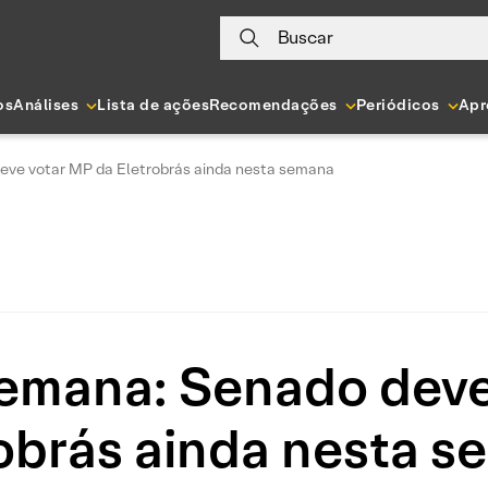
Buscar
os
Análises
Lista de ações
Recomendações
Periódicos
Apr
deve votar MP da Eletrobrás ainda nesta semana
Semana: Senado dev
obrás ainda nesta 