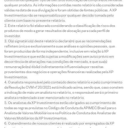
qualquer produto. As informações contidas neste relatório são consideradas
válidas na data de sua divulgação e foram obtidas de fontes públicas. A XP
Investimentos não se responsabiliza por qualquer decisão tomada pelo
cliente com base no presente relatório.
Este relatório foi elaborado considerando a classificação de risco dos
produtos de modo a gerar resultados de alocação para cada perfil de
investidor.
O(s) signatário(s) deste relatório declara(m) que as recomendações
refletem única e exclusivamente suas análises e opiniões pessoais, que
foram produzidas de forma independente, inclusive em relação à XP
Investimentos e que estão sujeitas a modificações sem aviso prévio em
decorrência de alterações nas condições de mercado, e que sua(s)
remuneração(es) é(são) indiretamente influenciada por receitas
provenientes dos negócios e operações financeiras realizadas pela XP
Investimentos.
O analista responsável pelo conteúdo deste relatório e pelo cumprimento
da Resolução CVM nº 20/2021 está indicado acima, sendo que, caso constem
a indicação de mais um analista no relatório, o responsável será o primeiro
analista credenciado a ser mencionado no relatório.
Os analistas da XP Investimentos estão obrigados ao cumprimento de
todas as regras previstas no Código de Conduta da APIMEC Brasil para o
Analista de Valores Mobiliários e na Política de Conduta dos Analistas de
Valores Mobiliários da XP Investimentos.
O atendimento de nossos clientes é realizado por empregados da XP