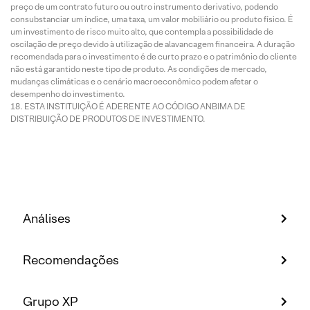
preço de um contrato futuro ou outro instrumento derivativo, podendo
consubstanciar um índice, uma taxa, um valor mobiliário ou produto físico. É
um investimento de risco muito alto, que contempla a possibilidade de
oscilação de preço devido à utilização de alavancagem financeira. A duração
recomendada para o investimento é de curto prazo e o patrimônio do cliente
não está garantido neste tipo de produto. As condições de mercado,
mudanças climáticas e o cenário macroeconômico podem afetar o
desempenho do investimento.
ESTA INSTITUIÇÃO É ADERENTE AO CÓDIGO ANBIMA DE
DISTRIBUIÇÃO DE PRODUTOS DE INVESTIMENTO.
Análises
Recomendações
Grupo XP