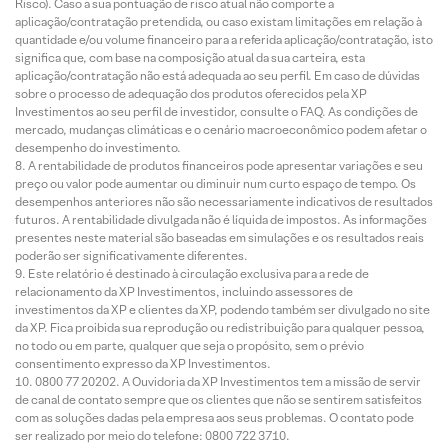
Risco). Caso a sua pontuação de risco atual não comporte a
aplicação/contratação pretendida, ou caso existam limitações em relação à
quantidade e/ou volume financeiro para a referida aplicação/contratação, isto
significa que, com base na composição atual da sua carteira, esta
aplicação/contratação não está adequada ao seu perfil. Em caso de dúvidas
sobre o processo de adequação dos produtos oferecidos pela XP
Investimentos ao seu perfil de investidor, consulte o FAQ. As condições de
mercado, mudanças climáticas e o cenário macroeconômico podem afetar o
desempenho do investimento.
A rentabilidade de produtos financeiros pode apresentar variações e seu
preço ou valor pode aumentar ou diminuir num curto espaço de tempo. Os
desempenhos anteriores não são necessariamente indicativos de resultados
futuros. A rentabilidade divulgada não é líquida de impostos. As informações
presentes neste material são baseadas em simulações e os resultados reais
poderão ser significativamente diferentes.
Este relatório é destinado à circulação exclusiva para a rede de
relacionamento da XP Investimentos, incluindo assessores de
investimentos da XP e clientes da XP, podendo também ser divulgado no site
da XP. Fica proibida sua reprodução ou redistribuição para qualquer pessoa,
no todo ou em parte, qualquer que seja o propósito, sem o prévio
consentimento expresso da XP Investimentos.
0800 77 20202. A Ouvidoria da XP Investimentos tem a missão de servir
de canal de contato sempre que os clientes que não se sentirem satisfeitos
com as soluções dadas pela empresa aos seus problemas. O contato pode
ser realizado por meio do telefone: 0800 722 3710.