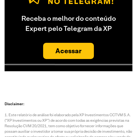
Receba o melhor do conteúdo
Expert pelo Telegram da XP
Acessar
Disclaimer:
Este relatório de análise foi elaborado pela XP Investimentos CCTVM S.A.
(“XP Investimentos ou XP”) de acordo com todas as exigências previstas na
Resolução CVM 20/2021, tem como objetivo fornecer informações que
possam auxiliar o investidor a tomar sua própria decisão de investimento, não
constituindo qualquer tipo de oferta ou solicitação de compra e/ou venda de