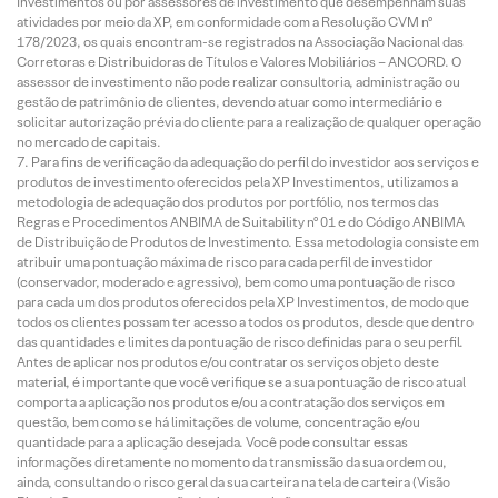
Investimentos ou por assessores de investimento que desempenham suas
atividades por meio da XP, em conformidade com a Resolução CVM nº
178/2023, os quais encontram-se registrados na Associação Nacional das
Corretoras e Distribuidoras de Títulos e Valores Mobiliários – ANCORD. O
assessor de investimento não pode realizar consultoria, administração ou
gestão de patrimônio de clientes, devendo atuar como intermediário e
solicitar autorização prévia do cliente para a realização de qualquer operação
no mercado de capitais.
Para fins de verificação da adequação do perfil do investidor aos serviços e
produtos de investimento oferecidos pela XP Investimentos, utilizamos a
metodologia de adequação dos produtos por portfólio, nos termos das
Regras e Procedimentos ANBIMA de Suitability nº 01 e do Código ANBIMA
de Distribuição de Produtos de Investimento. Essa metodologia consiste em
atribuir uma pontuação máxima de risco para cada perfil de investidor
(conservador, moderado e agressivo), bem como uma pontuação de risco
para cada um dos produtos oferecidos pela XP Investimentos, de modo que
todos os clientes possam ter acesso a todos os produtos, desde que dentro
das quantidades e limites da pontuação de risco definidas para o seu perfil.
Antes de aplicar nos produtos e/ou contratar os serviços objeto deste
material, é importante que você verifique se a sua pontuação de risco atual
comporta a aplicação nos produtos e/ou a contratação dos serviços em
questão, bem como se há limitações de volume, concentração e/ou
quantidade para a aplicação desejada. Você pode consultar essas
informações diretamente no momento da transmissão da sua ordem ou,
ainda, consultando o risco geral da sua carteira na tela de carteira (Visão