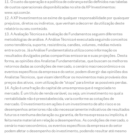
O custo da operação e a política de cobrança estão definidos nas tabelas
de custos operacionais disponibilizadas no site da XP Investimentos:
www.xpi.com.br.
A XP Investimentos se exime de qualquer responsabilidade por quaisquer
prejuízos, diretos ou indiretos, que venham a decorrer da utilização deste
relatório ou seu conteúdo.
A Avaliação Técnica e a Avaliação de Fundamentos seguem diferentes
metodologias de análise. A Análise Técnica é executada seguindo conceitos
como tendência, suporte, resistência, candles, volumes, médias móveis
entre outros. Já a Análise Fundamentalista utiliza como informação os
resultados divulgados pelas companhias emissoras e suas projeções. Desta
forma, as opiniões dos Analistas Fundamentalistas, que buscam os melhores
retornos dadas as condições de mercado, o cenário macroeconômico e os
eventos específicos da empresa e do setor, podem divergir das opiniões dos
Analistas Técnicos, que visam identificar os movimentos mais prováveis dos
preços dos ativos, com utilização de “stops” para limitar as possíveis perdas.
Ação é uma fração do capital de uma empresa que é negociada no
mercado. É um título de renda variável, ou seja, um investimento no qual a
rentabilidade não é preestabelecida, varia conforme as cotações de
mercado. O investimento em ações é um investimento de alto risco e os
desempenhos anteriores não são necessariamente indicativos de resultados
futuros e nenhuma declaração ou garantia, de forma expressa ou implícita, é
feita neste material em relação a desempenhos. As condições de mercado, o
cenário macroeconômico, os eventos específicos da empresa e do setor
podem afetar o desempenho do investimento, podendo resultar até mesmo