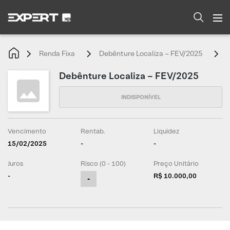
Renda Fixa
Debênture Localiza – FEV/2025
A
Debênture Localiza – FEV/2025
Vencimento
Rentab.
Liquidez
15/02/2025
-
-
Juros
Risco (0 - 100)
Preço Unitário
-
R$ 10.000,00
-