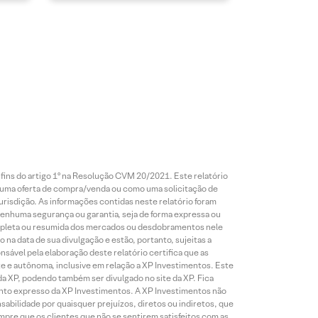
 fins do artigo 1º na Resolução CVM 20/2021. Este relatório
 uma oferta de compra/venda ou como uma solicitação de
risdição. As informações contidas neste relatório foram
 nenhuma segurança ou garantia, seja de forma expressa ou
 completa ou resumida dos mercados ou desdobramentos nele
 na data de sua divulgação e estão, portanto, sujeitas a
onsável pela elaboração deste relatório certifica que as
te e autônoma, inclusive em relação a XP Investimentos. Este
da XP, podendo também ser divulgado no site da XP. Fica
mento expresso da XP Investimentos. A XP Investimentos não
abilidade por quaisquer prejuízos, diretos ou indiretos, que
mpre que os clientes que não se sentirem satisfeitos com as