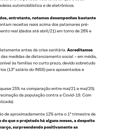
deias automobilística e de eletrônicos.
dos, entretanto, notamos desempenhos bastante
sentam receitas reais acima dos patamares pré-
ento real (dados até abril/21) em torno de 28% e
iatamente antes da crise sanitária.
Acreditamos
l das medidas de distanciamento social – em média,
nível às famílias no curto prazo, devido sobretudo
ios (13º salário do INSS) para aposentados e
(e quase 25% na comparação entre mai/21 e mai/20).
vacinação da população contra a Covid-19. Com
lizada).
vação de aproximadamente 12% ante o 1º trimestre de
o do que o projetado há alguns meses, a despeito
 março, surpreendendo positivamente as