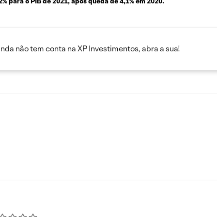
2% para o PIB de 2021, após queda de 4,1% em 2020.
inda não tem conta na XP Investimentos, abra a sua!