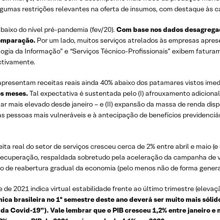
lgumas restrições relevantes na oferta de insumos, com destaque às ca
abaixo do nível pré-pandemia (fev/20).
Com base nos dados desagrega
comparação.
Por um lado, muitos serviços atrelados às empresas apre
logia da Informação” e “Serviços Técnico-Profissionais” exibem faturam
ectivamente.
 apresentam receitas reais ainda 40% abaixo dos patamares vistos imed
os meses.
Tal expectativa é sustentada pelo (I) afrouxamento adiciona
r mais elevado desde janeiro – e (II) expansão da massa de renda dispo
 pessoas mais vulneráveis ​​e à antecipação de benefícios previdenciár
ita real do setor de serviços cresceu cerca de 2% entre abril e maio 
recuperação, respaldada sobretudo pela aceleração da campanha de 
so de reabertura gradual da economia (pelo menos não de forma genera
e de 2021 indica virtual estabilidade frente ao último trimestre (ele
ca brasileira no 1º semestre deste ano deverá ser muito mais sólid
a Covid-19”). Vale lembrar que o PIB cresceu 1,2% entre janeiro e