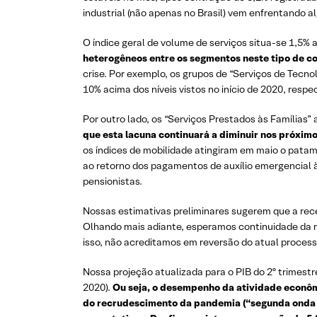
industrial (não apenas no Brasil) vem enfrentando a
O índice geral de volume de serviços situa-se 1,5% 
heterogêneos entre os segmentos neste tipo de 
crise. Por exemplo, os grupos de “Serviços de Tecno
10% acima dos níveis vistos no início de 2020, resp
Por outro lado, os “Serviços Prestados às Famílias”
que esta lacuna continuará a diminuir nos próxim
os índices de mobilidade atingiram em maio o patama
ao retorno dos pagamentos de auxílio emergencial às
pensionistas.
Nossas estimativas preliminares sugerem que a rece
Olhando mais adiante, esperamos continuidade da 
isso, não acreditamos em reversão do atual proces
Nossa projeção atualizada para o PIB do 2º trimestr
2020).
Ou seja, o desempenho da atividade econômi
do recrudescimento da pandemia (“segunda onda d