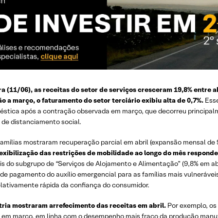
 (11/06), as receitas do setor de serviços cresceram 19,8% entre abr
 a março, o faturamento do setor terciário exibiu alta de 0,7%.
Esse
éstica após a contração observada em março, que decorreu principalm
 de distanciamento social.
 famílias mostraram recuperação parcial em abril (expansão mensal d
lexibilização das restrições de mobilidade ao longo do mês respond
s do subgrupo de “Serviços de Alojamento e Alimentação” (9,8% em ab
de pagamento do auxílio emergencial para as famílias mais vulneráveis
relativamente rápida da confiança do consumidor.
stria mostraram arrefecimento das receitas em abril.
Por exemplo, os
a em março, em linha com o desempenho mais fraco da produção manufa