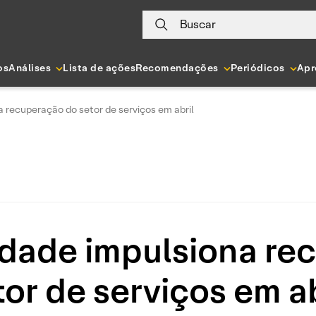
Buscar
os
Análises
Lista de ações
Recomendações
Periódicos
Apr
 recuperação do setor de serviços em abril
idade impulsiona re
tor de serviços em ab