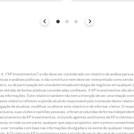
. (“XP Investimentos”) e não deve ser considerado um relatório de análise para os
as e análises políticas, e não constitui e nem deve ser interpretado como sendo
iro, ou de participação em uma determinada estratégia de negócios em qualquer ju
ram obtidas de fontes públicas consideradas confiáveis. A XP Investimentos não dá
dessas informações. Este relatório também não tem a intenção de ser uma relação
te relatório refletem a opinião atual do responsável pelo conteúdo deste relatório
ção de atualizar, modificar ou alterar este relatório e de informar o leitor. O resp
exclusiva, suas visões e opiniões pessoais, e foram produzidas de forma independen
relacionamento da XP Investimentos, incluindo agentes autônomos da XP e clientes 
essoa, no todo ou em parte, qualquer que seja o propósito, sem o prévio consenti
a ser tomadas com base nas informações divulgadas e se exime de qualquer respons
do. A Ouvidoria da XP Investimentos tem a missão de servir de canal de contato se