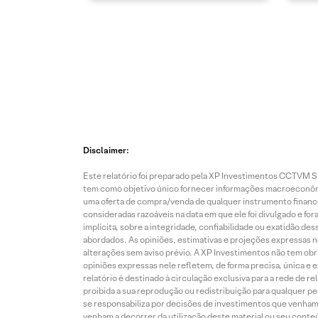
Disclaimer:
Este relatório foi preparado pela XP Investimentos CCTVM S.A
tem como objetivo único fornecer informações macroeconômic
uma oferta de compra/venda de qualquer instrumento finance
consideradas razoáveis na data em que ele foi divulgado e fo
implícita, sobre a integridade, confiabilidade ou exatidão 
abordados. As opiniões, estimativas e projeções expressas nes
alterações sem aviso prévio. A XP Investimentos não tem obriga
opiniões expressas nele refletem, de forma precisa, única e 
relatório é destinado à circulação exclusiva para a rede de 
proibida a sua reprodução ou redistribuição para qualquer p
se responsabiliza por decisões de investimentos que venham 
venham a decorrer da utilização deste material ou seu conteú