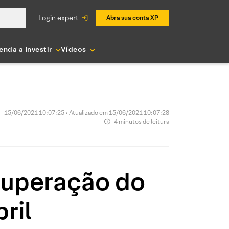
login expert
Abra sua conta XP
enda a Investir
Vídeos
15/06/2021 10:07:25 • Atualizado em 15/06/2021 10:07:28
4 minutos de leitura
cuperação do
ril