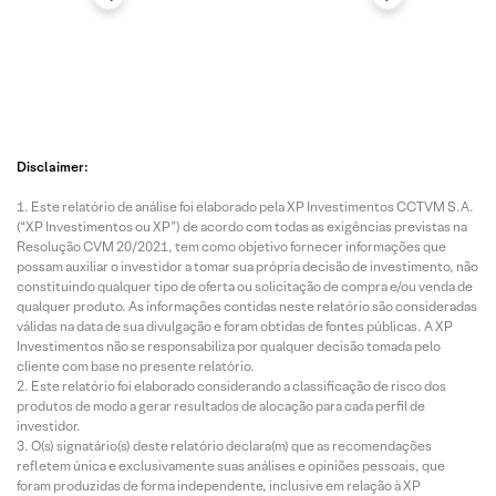
Disclaimer:
Este relatório de análise foi elaborado pela XP Investimentos CCTVM S.A.
(“XP Investimentos ou XP”) de acordo com todas as exigências previstas na
Resolução CVM 20/2021, tem como objetivo fornecer informações que
possam auxiliar o investidor a tomar sua própria decisão de investimento, não
constituindo qualquer tipo de oferta ou solicitação de compra e/ou venda de
qualquer produto. As informações contidas neste relatório são consideradas
válidas na data de sua divulgação e foram obtidas de fontes públicas. A XP
Investimentos não se responsabiliza por qualquer decisão tomada pelo
cliente com base no presente relatório.
Este relatório foi elaborado considerando a classificação de risco dos
produtos de modo a gerar resultados de alocação para cada perfil de
investidor.
O(s) signatário(s) deste relatório declara(m) que as recomendações
refletem única e exclusivamente suas análises e opiniões pessoais, que
foram produzidas de forma independente, inclusive em relação à XP