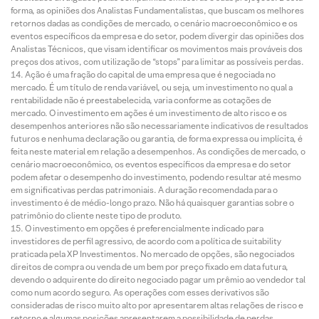
forma, as opiniões dos Analistas Fundamentalistas, que buscam os melhores
retornos dadas as condições de mercado, o cenário macroeconômico e os
eventos específicos da empresa e do setor, podem divergir das opiniões dos
Analistas Técnicos, que visam identificar os movimentos mais prováveis dos
preços dos ativos, com utilização de “stops” para limitar as possíveis perdas.
Ação é uma fração do capital de uma empresa que é negociada no
mercado. É um título de renda variável, ou seja, um investimento no qual a
rentabilidade não é preestabelecida, varia conforme as cotações de
mercado. O investimento em ações é um investimento de alto risco e os
desempenhos anteriores não são necessariamente indicativos de resultados
futuros e nenhuma declaração ou garantia, de forma expressa ou implícita, é
feita neste material em relação a desempenhos. As condições de mercado, o
cenário macroeconômico, os eventos específicos da empresa e do setor
podem afetar o desempenho do investimento, podendo resultar até mesmo
em significativas perdas patrimoniais. A duração recomendada para o
investimento é de médio-longo prazo. Não há quaisquer garantias sobre o
patrimônio do cliente neste tipo de produto.
O investimento em opções é preferencialmente indicado para
investidores de perfil agressivo, de acordo com a política de suitability
praticada pela XP Investimentos. No mercado de opções, são negociados
direitos de compra ou venda de um bem por preço fixado em data futura,
devendo o adquirente do direito negociado pagar um prêmio ao vendedor tal
como num acordo seguro. As operações com esses derivativos são
consideradas de risco muito alto por apresentarem altas relações de risco e
retorno e algumas posições apresentarem a possibilidade de perdas