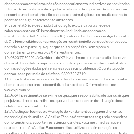
desempenhos anteriores não são necessariamente indicativos de resultados
futuros. A rentabilidade divulgada não é líquida de impostos. As informações
presentes neste material são baseadas em simulações e os resultados reais
poderão ser significativamente diferentes.
Este relatório é destinado à circulação exclusiva para a rede de
relacionamento da XP Investimentos, incluindo assessores de
investimentos da XP e clientes da XP, podendo também ser divulgado no site
da XP. Fica proibida sua reprodução ou redistribuição para qualquer pessoa,
no todo ou em parte, qualquer que seja o propósito, sem o prévio
consentimento expresso da XP Investimentos.
0800 77 20202. A Ouvidoria da XP Investimentos tem a missão de servir
de canal de contato sempre que os clientes que não se sentirem satisfeitos
com as soluções dadas pela empresa aos seus problemas. O contato pode
ser realizado por meio do telefone: 0800 722 3710.
O custo da operação e a política de cobrança estão definidos nas tabelas
de custos operacionais disponibilizadas no site da XP Investimentos:
www.xpi.com.br.
A XP Investimentos se exime de qualquer responsabilidade por quaisquer
prejuízos, diretos ou indiretos, que venham a decorrer da utilização deste
relatório ou seu conteúdo.
A Avaliação Técnica e a Avaliação de Fundamentos seguem diferentes
metodologias de análise. A Análise Técnica é executada seguindo conceitos
como tendência, suporte, resistência, candles, volumes, médias móveis
entre outros. Já a Análise Fundamentalista utiliza como informação os
resultados divulgados pelas companhias emissoras e suas projeções. Desta