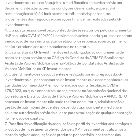
Investimentos e que estão sujeitas a modificações sem aviso prévio em
decorrência de alterações nas condições de mercado, e que sua(s)
remuneração(es) é(são) indiretamente influenciada por receitas
provenientes dos negócios e operações financeiras realizadas pela XP
Investimentos.
O analista responsável pelo conteúdo deste relatório e pelo cumprimento
da Resolução CVM nº 20/2021 está indicado acima, sendo que, caso constem
a indicação de mais um analista no relatório, o responsável será o primeiro
analista credenciado a ser mencionado no relatório.
Os analistas da XP Investimentos estão obrigados ao cumprimento de
todas as regras previstas no Código de Conduta da APIMEC Brasil para o
Analista de Valores Mobiliários e na Política de Conduta dos Analistas de
Valores Mobiliários da XP Investimentos.
O atendimento de nossos clientes é realizado por empregados da XP
Investimentos ou por assessores de investimento que desempenham suas
atividades por meio da XP, em conformidade com a Resolução CVM nº
178/2023, os quais encontram-se registrados na Associação Nacional das
Corretoras e Distribuidoras de Títulos e Valores Mobiliários – ANCORD. O
assessor de investimento não pode realizar consultoria, administração ou
gestão de patrimônio de clientes, devendo atuar como intermediário e
solicitar autorização prévia do cliente para a realização de qualquer operação
no mercado de capitais.
Para fins de verificação da adequação do perfil do investidor aos serviços e
produtos de investimento oferecidos pela XP Investimentos, utilizamos a
metodologia de adequação dos produtos por portfólio, nos termos das