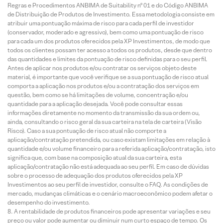
Regras e Procedimentos ANBIMA de Suitability nº 01 e do Código ANBIMA
de Distribuição de Produtos de Investimento. Essa metodologia consiste em
atribuir uma pontuação máxima de risco para cada perfil de investidor
(conservador, moderado e agressivo), bem como uma pontuação de risco
para cada um dos produtos oferecidos pela XP Investimentos, de modo que
todos os clientes possam ter acesso a todos os produtos, desde que dentro
das quantidades e limites da pontuação de risco definidas para o seu perfil.
Antes de aplicar nos produtos e/ou contratar os serviços objeto deste
material, é importante que você verifique se a sua pontuação de risco atual
comporta a aplicação nos produtos e/ou a contratação dos serviços em
questão, bem como se há limitações de volume, concentração e/ou
quantidade para a aplicação desejada. Você pode consultar essas
informações diretamente no momento da transmissão da sua ordem ou,
ainda, consultando o risco geral da sua carteira na tela de carteira (Visão
Risco). Caso a sua pontuação de risco atual não comporte a
aplicação/contratação pretendida, ou caso existam limitações em relação à
quantidade e/ou volume financeiro para a referida aplicação/contratação, isto
significa que, com base na composição atual da sua carteira, esta
aplicação/contratação não está adequada ao seu perfil. Em caso de dúvidas
sobre o processo de adequação dos produtos oferecidos pela XP
Investimentos ao seu perfil de investidor, consulte o FAQ. As condições de
mercado, mudanças climáticas e o cenário macroeconômico podem afetar o
desempenho do investimento.
A rentabilidade de produtos financeiros pode apresentar variações e seu
preço ou valor pode aumentar ou diminuir num curto espaço de tempo. Os