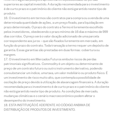
superiores ao capital investido. A duração recomendada para o investimento
é de curto prazo e o patrimônio do cliente não está garantido neste tipo de
produto.
O investimento em termos são contratos para compra ou a venda de uma
determinada quantidade de ações, a um preço fixado, para liquidação em
prazo determinado. O prazo do contrato a Termo é livremente escolhido
pelos investidores, obedecendo o prazo mínimo de 16 dias e máximo de 999
dias corridos. O preço será o valor da ação adicionado de uma parcela
correspondente aos juros – que são fixados livremente em mercado, em
função do prazo do contrato. Toda transação a termo requer um depósito de
garantia. Essas garantias são prestadas em duas formas: cobertura ou
margem.
O investimento em Mercados Futuros embute riscos de perdas
patrimoniais significativos. Commodity é um objeto ou determinante de
preço de um contrato futuro ou outro instrumento derivativo, podendo
consubstanciar um índice, uma taxa, um valor mobiliário ou produto físico. É
um investimento de risco muito alto, que contempla a possibilidade de
oscilação de preço devido à utilização de alavancagem financeira. A duração
recomendada para o investimento é de curto prazo e o patrimônio do cliente
não está garantido neste tipo de produto. As condições de mercado,
mudanças climáticas e o cenário macroeconômico podem afetar o
desempenho do investimento.
ESTA INSTITUIÇÃO É ADERENTE AO CÓDIGO ANBIMA DE
DISTRIBUIÇÃO DE PRODUTOS DE INVESTIMENTO.