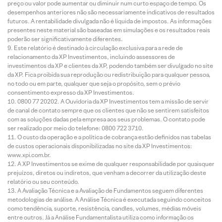
preço ou valor pode aumentar ou diminuir num curto espaço de tempo. Os
desempenhos anteriores não são necessariamente indicativos de resultados
futuros. A rentabilidade divulgada não é líquida de impostos. As informações
presentes neste material são baseadas em simulações e os resultados reais
poderão ser significativamente diferentes.
Este relatório é destinado à circulação exclusiva para a rede de
relacionamento da XP Investimentos, incluindo assessores de
investimentos da XP e clientes da XP, podendo também ser divulgado no site
da XP. Fica proibida sua reprodução ou redistribuição para qualquer pessoa,
no todo ou em parte, qualquer que seja o propósito, sem o prévio
consentimento expresso da XP Investimentos.
0800 77 20202. A Ouvidoria da XP Investimentos tem a missão de servir
de canal de contato sempre que os clientes que não se sentirem satisfeitos
com as soluções dadas pela empresa aos seus problemas. O contato pode
ser realizado por meio do telefone: 0800 722 3710.
O custo da operação e a política de cobrança estão definidos nas tabelas
de custos operacionais disponibilizadas no site da XP Investimentos:
www.xpi.com.br.
A XP Investimentos se exime de qualquer responsabilidade por quaisquer
prejuízos, diretos ou indiretos, que venham a decorrer da utilização deste
relatório ou seu conteúdo.
A Avaliação Técnica e a Avaliação de Fundamentos seguem diferentes
metodologias de análise. A Análise Técnica é executada seguindo conceitos
como tendência, suporte, resistência, candles, volumes, médias móveis
entre outros. Já a Análise Fundamentalista utiliza como informação os