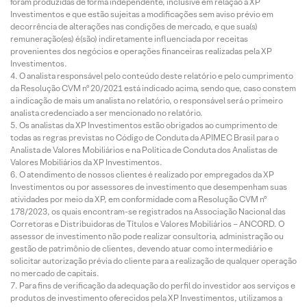
foram produzidas de forma independente, inclusive em relação à XP
Investimentos e que estão sujeitas a modificações sem aviso prévio em
decorrência de alterações nas condições de mercado, e que sua(s)
remuneração(es) é(são) indiretamente influenciada por receitas
provenientes dos negócios e operações financeiras realizadas pela XP
Investimentos.
O analista responsável pelo conteúdo deste relatório e pelo cumprimento
da Resolução CVM nº 20/2021 está indicado acima, sendo que, caso constem
a indicação de mais um analista no relatório, o responsável será o primeiro
analista credenciado a ser mencionado no relatório.
Os analistas da XP Investimentos estão obrigados ao cumprimento de
todas as regras previstas no Código de Conduta da APIMEC Brasil para o
Analista de Valores Mobiliários e na Política de Conduta dos Analistas de
Valores Mobiliários da XP Investimentos.
O atendimento de nossos clientes é realizado por empregados da XP
Investimentos ou por assessores de investimento que desempenham suas
atividades por meio da XP, em conformidade com a Resolução CVM nº
178/2023, os quais encontram-se registrados na Associação Nacional das
Corretoras e Distribuidoras de Títulos e Valores Mobiliários – ANCORD. O
assessor de investimento não pode realizar consultoria, administração ou
gestão de patrimônio de clientes, devendo atuar como intermediário e
solicitar autorização prévia do cliente para a realização de qualquer operação
no mercado de capitais.
Para fins de verificação da adequação do perfil do investidor aos serviços e
produtos de investimento oferecidos pela XP Investimentos, utilizamos a