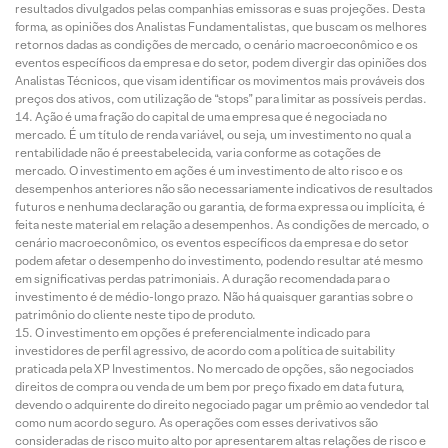
resultados divulgados pelas companhias emissoras e suas projeções. Desta
forma, as opiniões dos Analistas Fundamentalistas, que buscam os melhores
retornos dadas as condições de mercado, o cenário macroeconômico e os
eventos específicos da empresa e do setor, podem divergir das opiniões dos
Analistas Técnicos, que visam identificar os movimentos mais prováveis dos
preços dos ativos, com utilização de “stops” para limitar as possíveis perdas.
Ação é uma fração do capital de uma empresa que é negociada no
mercado. É um título de renda variável, ou seja, um investimento no qual a
rentabilidade não é preestabelecida, varia conforme as cotações de
mercado. O investimento em ações é um investimento de alto risco e os
desempenhos anteriores não são necessariamente indicativos de resultados
futuros e nenhuma declaração ou garantia, de forma expressa ou implícita, é
feita neste material em relação a desempenhos. As condições de mercado, o
cenário macroeconômico, os eventos específicos da empresa e do setor
podem afetar o desempenho do investimento, podendo resultar até mesmo
em significativas perdas patrimoniais. A duração recomendada para o
investimento é de médio-longo prazo. Não há quaisquer garantias sobre o
patrimônio do cliente neste tipo de produto.
O investimento em opções é preferencialmente indicado para
investidores de perfil agressivo, de acordo com a política de suitability
praticada pela XP Investimentos. No mercado de opções, são negociados
direitos de compra ou venda de um bem por preço fixado em data futura,
devendo o adquirente do direito negociado pagar um prêmio ao vendedor tal
como num acordo seguro. As operações com esses derivativos são
consideradas de risco muito alto por apresentarem altas relações de risco e