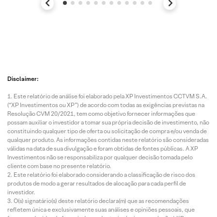
Disclaimer:
Este relatório de análise foi elaborado pela XP Investimentos CCTVM S.A.
(“XP Investimentos ou XP”) de acordo com todas as exigências previstas na
Resolução CVM 20/2021, tem como objetivo fornecer informações que
possam auxiliar o investidor a tomar sua própria decisão de investimento, não
constituindo qualquer tipo de oferta ou solicitação de compra e/ou venda de
qualquer produto. As informações contidas neste relatório são consideradas
válidas na data de sua divulgação e foram obtidas de fontes públicas. A XP
Investimentos não se responsabiliza por qualquer decisão tomada pelo
cliente com base no presente relatório.
Este relatório foi elaborado considerando a classificação de risco dos
produtos de modo a gerar resultados de alocação para cada perfil de
investidor.
O(s) signatário(s) deste relatório declara(m) que as recomendações
refletem única e exclusivamente suas análises e opiniões pessoais, que