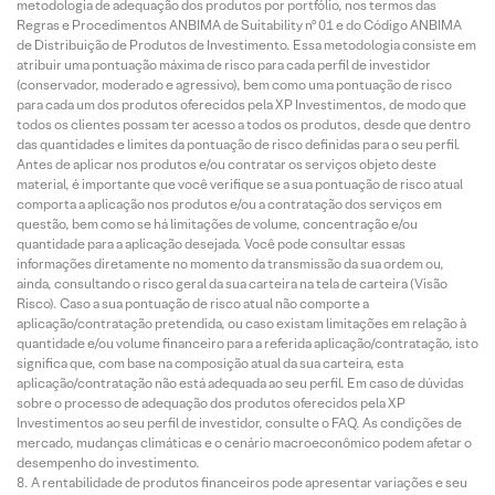
metodologia de adequação dos produtos por portfólio, nos termos das
Regras e Procedimentos ANBIMA de Suitability nº 01 e do Código ANBIMA
de Distribuição de Produtos de Investimento. Essa metodologia consiste em
atribuir uma pontuação máxima de risco para cada perfil de investidor
(conservador, moderado e agressivo), bem como uma pontuação de risco
para cada um dos produtos oferecidos pela XP Investimentos, de modo que
todos os clientes possam ter acesso a todos os produtos, desde que dentro
das quantidades e limites da pontuação de risco definidas para o seu perfil.
Antes de aplicar nos produtos e/ou contratar os serviços objeto deste
material, é importante que você verifique se a sua pontuação de risco atual
comporta a aplicação nos produtos e/ou a contratação dos serviços em
questão, bem como se há limitações de volume, concentração e/ou
quantidade para a aplicação desejada. Você pode consultar essas
informações diretamente no momento da transmissão da sua ordem ou,
ainda, consultando o risco geral da sua carteira na tela de carteira (Visão
Risco). Caso a sua pontuação de risco atual não comporte a
aplicação/contratação pretendida, ou caso existam limitações em relação à
quantidade e/ou volume financeiro para a referida aplicação/contratação, isto
significa que, com base na composição atual da sua carteira, esta
aplicação/contratação não está adequada ao seu perfil. Em caso de dúvidas
sobre o processo de adequação dos produtos oferecidos pela XP
Investimentos ao seu perfil de investidor, consulte o FAQ. As condições de
mercado, mudanças climáticas e o cenário macroeconômico podem afetar o
desempenho do investimento.
A rentabilidade de produtos financeiros pode apresentar variações e seu