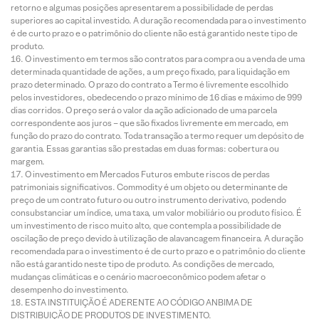
retorno e algumas posições apresentarem a possibilidade de perdas
superiores ao capital investido. A duração recomendada para o investimento
é de curto prazo e o patrimônio do cliente não está garantido neste tipo de
produto.
O investimento em termos são contratos para compra ou a venda de uma
determinada quantidade de ações, a um preço fixado, para liquidação em
prazo determinado. O prazo do contrato a Termo é livremente escolhido
pelos investidores, obedecendo o prazo mínimo de 16 dias e máximo de 999
dias corridos. O preço será o valor da ação adicionado de uma parcela
correspondente aos juros – que são fixados livremente em mercado, em
função do prazo do contrato. Toda transação a termo requer um depósito de
garantia. Essas garantias são prestadas em duas formas: cobertura ou
margem.
O investimento em Mercados Futuros embute riscos de perdas
patrimoniais significativos. Commodity é um objeto ou determinante de
preço de um contrato futuro ou outro instrumento derivativo, podendo
consubstanciar um índice, uma taxa, um valor mobiliário ou produto físico. É
um investimento de risco muito alto, que contempla a possibilidade de
oscilação de preço devido à utilização de alavancagem financeira. A duração
recomendada para o investimento é de curto prazo e o patrimônio do cliente
não está garantido neste tipo de produto. As condições de mercado,
mudanças climáticas e o cenário macroeconômico podem afetar o
desempenho do investimento.
ESTA INSTITUIÇÃO É ADERENTE AO CÓDIGO ANBIMA DE
DISTRIBUIÇÃO DE PRODUTOS DE INVESTIMENTO.