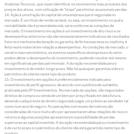
Analistas Técnicos, que visam identificar os movimentos mais prováveis dos
preços dos ativos, com utilização de “stops” para limitar as possíveis perdas.
Ação é uma fração do capital de uma empresa que é negociada no
mercado. É um título de renda variável, ou seja, um investimento no qual a
rentabilidade não é preestabelecida, varia conforme as cotações de
mercado. O investimento em ações é um investimento de alto risco e os
desempenhos anteriores não são necessariamente indicativos de resultados
futuros e nenhuma declaração ou garantia, de forma expressa ou implícita, é
feita neste material em relação a desempenhos. As condições de mercado, o
cenário macroeconômico, os eventos específicos da empresa e do setor
podem afetar o desempenho do investimento, podendo resultar até mesmo
em significativas perdas patrimoniais. A duração recomendada para o
investimento é de médio-longo prazo. Não há quaisquer garantias sobre o
patrimônio do cliente neste tipo de produto.
O investimento em opções é preferencialmente indicado para
investidores de perfil agressivo, de acordo com a política de suitability
praticada pela XP Investimentos. No mercado de opções, são negociados
direitos de compra ou venda de um bem por preço fixado em data futura,
devendo o adquirente do direito negociado pagar um prêmio ao vendedor tal
como num acordo seguro. As operações com esses derivativos são
consideradas de risco muito alto por apresentarem altas relações de risco e
retorno e algumas posições apresentarem a possibilidade de perdas
superiores ao capital investido. A duração recomendada para o investimento
é de curto prazo e o patrimônio do cliente não está garantido neste tipo de
produto.