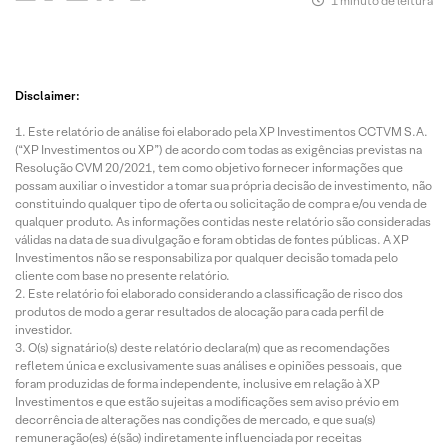
1 minuto de leitura
Disclaimer:
Este relatório de análise foi elaborado pela XP Investimentos CCTVM S.A.
(“XP Investimentos ou XP”) de acordo com todas as exigências previstas na
Resolução CVM 20/2021, tem como objetivo fornecer informações que
possam auxiliar o investidor a tomar sua própria decisão de investimento, não
constituindo qualquer tipo de oferta ou solicitação de compra e/ou venda de
qualquer produto. As informações contidas neste relatório são consideradas
válidas na data de sua divulgação e foram obtidas de fontes públicas. A XP
Investimentos não se responsabiliza por qualquer decisão tomada pelo
cliente com base no presente relatório.
Este relatório foi elaborado considerando a classificação de risco dos
produtos de modo a gerar resultados de alocação para cada perfil de
investidor.
O(s) signatário(s) deste relatório declara(m) que as recomendações
refletem única e exclusivamente suas análises e opiniões pessoais, que
foram produzidas de forma independente, inclusive em relação à XP
Investimentos e que estão sujeitas a modificações sem aviso prévio em
decorrência de alterações nas condições de mercado, e que sua(s)
remuneração(es) é(são) indiretamente influenciada por receitas