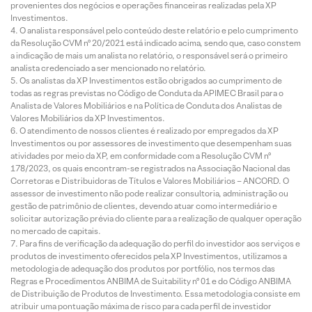
provenientes dos negócios e operações financeiras realizadas pela XP
Investimentos.
O analista responsável pelo conteúdo deste relatório e pelo cumprimento
da Resolução CVM nº 20/2021 está indicado acima, sendo que, caso constem
a indicação de mais um analista no relatório, o responsável será o primeiro
analista credenciado a ser mencionado no relatório.
Os analistas da XP Investimentos estão obrigados ao cumprimento de
todas as regras previstas no Código de Conduta da APIMEC Brasil para o
Analista de Valores Mobiliários e na Política de Conduta dos Analistas de
Valores Mobiliários da XP Investimentos.
O atendimento de nossos clientes é realizado por empregados da XP
Investimentos ou por assessores de investimento que desempenham suas
atividades por meio da XP, em conformidade com a Resolução CVM nº
178/2023, os quais encontram-se registrados na Associação Nacional das
Corretoras e Distribuidoras de Títulos e Valores Mobiliários – ANCORD. O
assessor de investimento não pode realizar consultoria, administração ou
gestão de patrimônio de clientes, devendo atuar como intermediário e
solicitar autorização prévia do cliente para a realização de qualquer operação
no mercado de capitais.
Para fins de verificação da adequação do perfil do investidor aos serviços e
produtos de investimento oferecidos pela XP Investimentos, utilizamos a
metodologia de adequação dos produtos por portfólio, nos termos das
Regras e Procedimentos ANBIMA de Suitability nº 01 e do Código ANBIMA
de Distribuição de Produtos de Investimento. Essa metodologia consiste em
atribuir uma pontuação máxima de risco para cada perfil de investidor