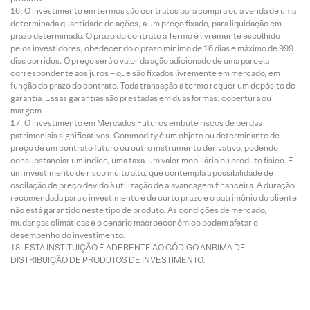
O investimento em termos são contratos para compra ou a venda de uma
determinada quantidade de ações, a um preço fixado, para liquidação em
prazo determinado. O prazo do contrato a Termo é livremente escolhido
pelos investidores, obedecendo o prazo mínimo de 16 dias e máximo de 999
dias corridos. O preço será o valor da ação adicionado de uma parcela
correspondente aos juros – que são fixados livremente em mercado, em
função do prazo do contrato. Toda transação a termo requer um depósito de
garantia. Essas garantias são prestadas em duas formas: cobertura ou
margem.
O investimento em Mercados Futuros embute riscos de perdas
patrimoniais significativos. Commodity é um objeto ou determinante de
preço de um contrato futuro ou outro instrumento derivativo, podendo
consubstanciar um índice, uma taxa, um valor mobiliário ou produto físico. É
um investimento de risco muito alto, que contempla a possibilidade de
oscilação de preço devido à utilização de alavancagem financeira. A duração
recomendada para o investimento é de curto prazo e o patrimônio do cliente
não está garantido neste tipo de produto. As condições de mercado,
mudanças climáticas e o cenário macroeconômico podem afetar o
desempenho do investimento.
ESTA INSTITUIÇÃO É ADERENTE AO CÓDIGO ANBIMA DE
DISTRIBUIÇÃO DE PRODUTOS DE INVESTIMENTO.