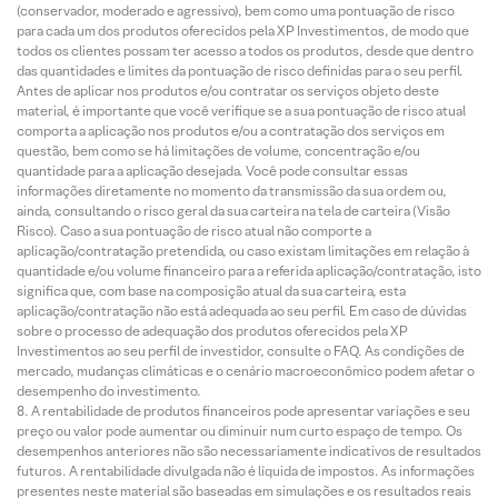
(conservador, moderado e agressivo), bem como uma pontuação de risco
para cada um dos produtos oferecidos pela XP Investimentos, de modo que
todos os clientes possam ter acesso a todos os produtos, desde que dentro
das quantidades e limites da pontuação de risco definidas para o seu perfil.
Antes de aplicar nos produtos e/ou contratar os serviços objeto deste
material, é importante que você verifique se a sua pontuação de risco atual
comporta a aplicação nos produtos e/ou a contratação dos serviços em
questão, bem como se há limitações de volume, concentração e/ou
quantidade para a aplicação desejada. Você pode consultar essas
informações diretamente no momento da transmissão da sua ordem ou,
ainda, consultando o risco geral da sua carteira na tela de carteira (Visão
Risco). Caso a sua pontuação de risco atual não comporte a
aplicação/contratação pretendida, ou caso existam limitações em relação à
quantidade e/ou volume financeiro para a referida aplicação/contratação, isto
significa que, com base na composição atual da sua carteira, esta
aplicação/contratação não está adequada ao seu perfil. Em caso de dúvidas
sobre o processo de adequação dos produtos oferecidos pela XP
Investimentos ao seu perfil de investidor, consulte o FAQ. As condições de
mercado, mudanças climáticas e o cenário macroeconômico podem afetar o
desempenho do investimento.
A rentabilidade de produtos financeiros pode apresentar variações e seu
preço ou valor pode aumentar ou diminuir num curto espaço de tempo. Os
desempenhos anteriores não são necessariamente indicativos de resultados
futuros. A rentabilidade divulgada não é líquida de impostos. As informações
presentes neste material são baseadas em simulações e os resultados reais