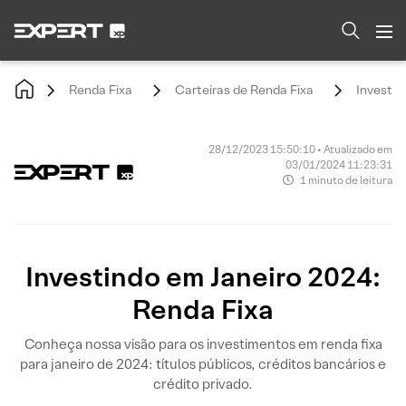
Renda Fixa
Carteiras de Renda Fixa
Investin
28/12/2023 15:50:10 • Atualizado em
03/01/2024 11:23:31
1 minuto de leitura
Investindo em Janeiro 2024:
Renda Fixa
Conheça nossa visão para os investimentos em renda fixa
para janeiro de 2024: títulos públicos, créditos bancários e
crédito privado.