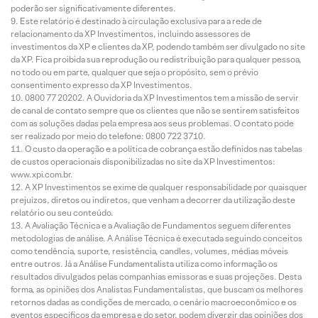
poderão ser significativamente diferentes.
Este relatório é destinado à circulação exclusiva para a rede de
relacionamento da XP Investimentos, incluindo assessores de
investimentos da XP e clientes da XP, podendo também ser divulgado no site
da XP. Fica proibida sua reprodução ou redistribuição para qualquer pessoa,
no todo ou em parte, qualquer que seja o propósito, sem o prévio
consentimento expresso da XP Investimentos.
0800 77 20202. A Ouvidoria da XP Investimentos tem a missão de servir
de canal de contato sempre que os clientes que não se sentirem satisfeitos
com as soluções dadas pela empresa aos seus problemas. O contato pode
ser realizado por meio do telefone: 0800 722 3710.
O custo da operação e a política de cobrança estão definidos nas tabelas
de custos operacionais disponibilizadas no site da XP Investimentos:
www.xpi.com.br.
A XP Investimentos se exime de qualquer responsabilidade por quaisquer
prejuízos, diretos ou indiretos, que venham a decorrer da utilização deste
relatório ou seu conteúdo.
A Avaliação Técnica e a Avaliação de Fundamentos seguem diferentes
metodologias de análise. A Análise Técnica é executada seguindo conceitos
como tendência, suporte, resistência, candles, volumes, médias móveis
entre outros. Já a Análise Fundamentalista utiliza como informação os
resultados divulgados pelas companhias emissoras e suas projeções. Desta
forma, as opiniões dos Analistas Fundamentalistas, que buscam os melhores
retornos dadas as condições de mercado, o cenário macroeconômico e os
eventos específicos da empresa e do setor, podem divergir das opiniões dos